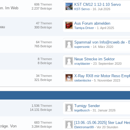
KST CM12 1:12-1:10 Servo
606
Themen
nen. Im Web
2.237
Beiträge
KST-Servo
-
16. Juli 2026
Aus Forum abmelden
47
Themen
bau
300
Beiträge
Tamiya Driver
-
1. April 2025
64
Themen
765
Beiträge
supersonic
-
14. März 2020
Neue Strecke im Sektor
8
Themen
8
Beiträge
xrayblaster
-
23. September 2020
34
Themen
321
Beiträge
siebenlocke
-
5. November 2023
Turnigy Sender
1.536
Themen
14.131
Beiträge
tegelbusch
-
31. Januar 2026
683
Themen
träge. Von
3.284
Beiträge
Elektroman99
-
Vor 20 Stunden