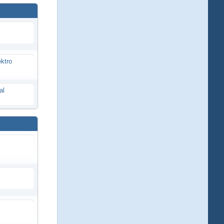
ektro
al