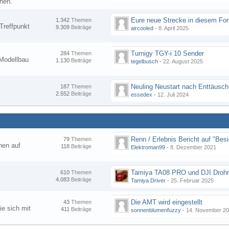
nen.
1.342
Themen
Treffpunkt
9.309
Beiträge
aircooled
-
8. April 2025
Turnigy TGY-i 10 Sender
284
Themen
Modellbau
1.130
Beiträge
tegelbusch
-
22. August 2025
Neuling Neustart nach Enttäusc
187
Themen
2.552
Beiträge
essedex
-
12. Juli 2024
79
Themen
hen auf
118
Beiträge
Elektroman99
-
8. Dezember 2021
Tamiya TA08 PRO und DJI Droh
610
Themen
4.083
Beiträge
Tamiya Driver
-
25. Februar 2025
Die AMT wird eingestellt
43
Themen
ie sich mit
411
Beiträge
sonnenblumenfuzzy
-
14. November 2