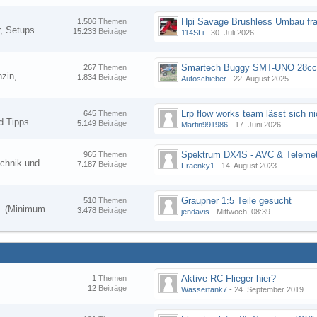
Hpi Savage Brushless Umbau fr
1.506
Themen
, Setups
15.233
Beiträge
114SLi
-
30. Juli 2026
267
Themen
zin,
1.834
Beiträge
Autoschieber
-
22. August 2025
645
Themen
d Tipps.
5.149
Beiträge
Martin991986
-
17. Juni 2026
Spektrum DX4S - AVC & Telemet
965
Themen
chnik und
7.187
Beiträge
Fraenky1
-
14. August 2023
Graupner 1:5 Teile gesucht
510
Themen
en. (Minimum
3.478
Beiträge
jendavis
-
Mittwoch, 08:39
Aktive RC-Flieger hier?
1
Themen
12
Beiträge
Wassertank7
-
24. September 2019