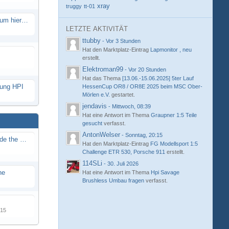
xray
truggy
tt-01
Eure neue Strecke in diesem Forum hier posten
LETZTE AKTIVITÄT
ttubby
-
Vor 3 Stunden
Hat den Marktplatz-Eintrag
Lapmonitor , neu
erstellt.
Elektroman99
-
Vor 20 Stunden
Hat das Thema
[13.06.-15.06.2025] 5ter Lauf
hung HPI
HessenCup OR8 / OR8E 2025 beim MSC Ober-
Mörlen e.V.
gestartet.
jendavis
-
Mittwoch, 08:39
Hat eine Antwort im Thema
Graupner 1:5 Teile
gesucht
verfasst.
AntonWelser
-
Sonntag, 20:15
Renn / Erlebnis Bericht auf "Beside the Race"
Hat den Marktplatz-Eintrag
FG Modellsport 1:5
Challenge ETR 530, Porsche 911
erstellt.
114SLi
-
30. Juli 2026
ne
Hat eine Antwort im Thema
Hpi Savage
Brushless Umbau fragen
verfasst.
015