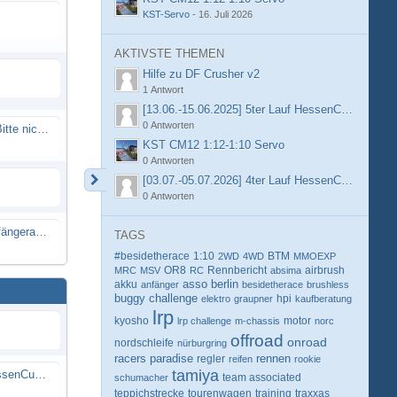
KST-Servo
-
16. Juli 2026
AKTIVSTE THEMEN
Hilfe zu DF Crusher v2
1 Antwort
[13.06.-15.06.2025] 5ter Lauf HessenCup OR8 /
0 Antworten
Spammail von Info@rcweb.de - Bitte nicht auf den Link klicken
KST CM12 1:12-1:10 Servo
0 Antworten
[03.07.-05.07.2026] 4ter Lauf HessenCup OR8 /
0 Antworten
X-Ray RX8 mir Motor Reso Empfängerakku
TAGS
#besidetherace
1:10
BTM
2WD
4WD
MMOEXP
OR8
Rennbericht
MRC
MSV
RC
absima
airbrush
berlin
akku
asso
anfänger
besidetherace
brushless
buggy
challenge
hpi
elektro
graupner
kaufberatung
lrp
kyosho
motor
lrp challenge
m-chassis
norc
offroad
onroad
nordschleife
nürburgring
racers paradise
rennen
regler
reifen
rookie
tamiya
[13.06.-15.06.2025] 5ter Lauf HessenCup OR8 / OR8E 2025 beim MSC Ober-Mörlen e.V.
schumacher
team associated
teppichstrecke
tourenwagen
training
traxxas