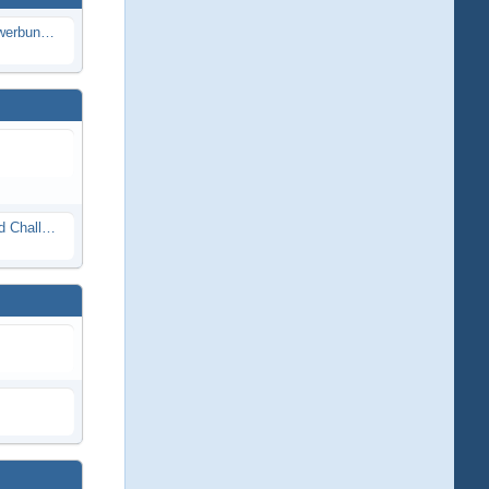
Die Modellbauer - Das Duell | Bewerbung für neue Staffel bei DMAX *Werbung*
Race Night in Lauba (LRP Offroad Challenge und freie Klassen) 25/26.08