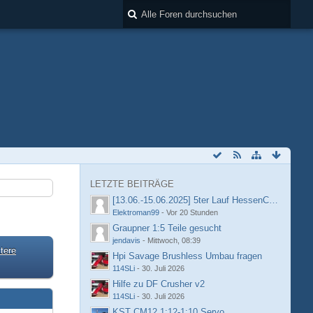
LETZTE BEITRÄGE
[13.06.-15.06.2025] 5ter Lauf HessenCup OR8 /
Elektroman99
-
Vor 20 Stunden
Graupner 1:5 Teile gesucht
jendavis
-
Mittwoch, 08:39
tere
Hpi Savage Brushless Umbau fragen
114SLi
-
30. Juli 2026
Hilfe zu DF Crusher v2
114SLi
-
30. Juli 2026
KST CM12 1:12-1:10 Servo