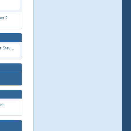
er ?
Problem mit Wassereintritt durchs Stevenrohr beim Rennboot
ich