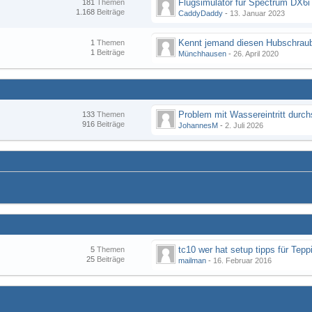
Flugsimulator für Spectrum DX6i
181
Themen
1.168
Beiträge
CaddyDaddy
-
13. Januar 2023
Kennt jemand diesen Hubschraub
1
Themen
1
Beiträge
Münchhausen
-
26. April 2020
133
Themen
916
Beiträge
JohannesM
-
2. Juli 2026
tc10 wer hat setup tipps für Tepp
5
Themen
25
Beiträge
mailman
-
16. Februar 2016