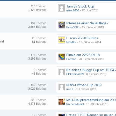
Tamiya Stock Cup
115
Themen
1.128
Beiträge
minis1000
-
27. Juni 2024
Interesse einer Neuauflage?
137
Themen
2.567
Beiträge
Peter3003
-
15. Oktober 2019
Eiscup 20-2015 Infos
23
Themen
und
81
Beiträge
MSMike
-
13. Oktober 2014
Finale am 22/23.09.18
178
Themen
3.299
Beiträge
Forman
-
20. September 2018
8
Themen
45
Beiträge
Elektroman99
-
8. Februar 2019
NRW-Offroad-Cup 2019
142
Themen
3.022
Beiträge
m e s
-
8. Februar 2019
MST-Hauptversammlung am 20.1
325
Themen
4.875
Beiträge
fischersdaniel
-
16. Oktober 2018
12
Themen