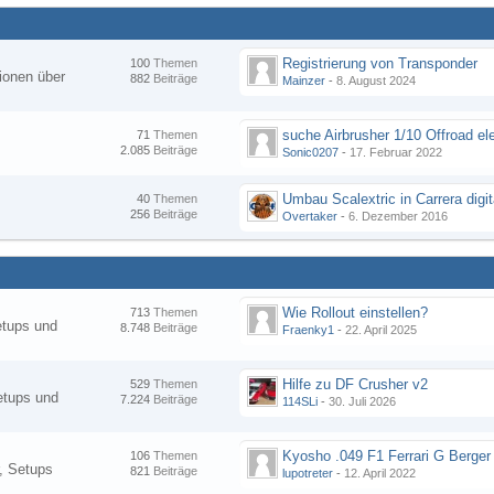
Registrierung von Transponder
100
Themen
ionen über
882
Beiträge
Mainzer
-
8. August 2024
suche Airbrusher 1/10 Offroad el
71
Themen
2.085
Beiträge
Sonic0207
-
17. Februar 2022
Umbau Scalextric in Carrera digit
40
Themen
256
Beiträge
Overtaker
-
6. Dezember 2016
Wie Rollout einstellen?
713
Themen
etups und
8.748
Beiträge
Fraenky1
-
22. April 2025
Hilfe zu DF Crusher v2
529
Themen
etups und
7.224
Beiträge
114SLi
-
30. Juli 2026
Kyosho .049 F1 Ferrari G Berger
106
Themen
, Setups
821
Beiträge
lupotreter
-
12. April 2022