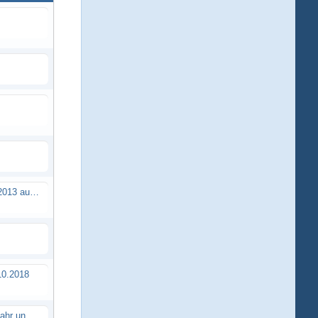
Brushless Buggy Cup am 10.04.2013 auf der Intermodellbau in Dortmund
0.2018
Erstes TTSC Rennen im neuen Jahr und es bahnt sich wieder mal eine Rekordteilnehmerzahl an