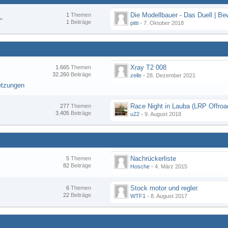
1
Themen
"
1
Beiträge
pitti
-
7. Oktober 2018
Xray T2 008
1.665
Themen
32.260
Beiträge
zelle
-
28. Dezember 2021
etzungen
277
Themen
3.405
Beiträge
u22
-
9. August 2018
Nachrückerliste
5
Themen
82
Beiträge
Hosche
-
4. März 2015
Stock motor und regler.
6
Themen
22
Beiträge
WTF1
-
8. August 2017