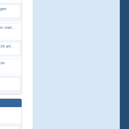
agen
Smartech Buggy SMT-UNO 28ccm startet nicht
Lrp flow works team lässt sich nicht anlernen
rie