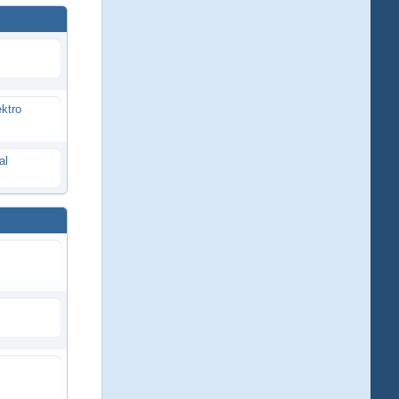
ektro
al