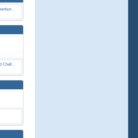
Die Modellbauer - Das Duell | Bewerbung für neue Staffel bei DMAX *Werbung*
Race Night in Lauba (LRP Offroad Challenge und freie Klassen) 25/26.08