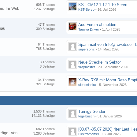
KST CM12 1:12-1:10 Servo
606
Themen
nen. Im Web
2.237
Beiträge
KST-Servo
-
16. Juli 2026
Aus Forum abmelden
47
Themen
bau
300
Beiträge
Tamiya Driver
-
1. April 2025
64
Themen
765
Beiträge
supersonic
-
14. März 2020
Neue Strecke im Sektor
8
Themen
8
Beiträge
xrayblaster
-
23. September 2020
34
Themen
321
Beiträge
siebenlocke
-
5. November 2023
Turnigy Sender
1.536
Themen
14.131
Beiträge
tegelbusch
-
31. Januar 2026
682
Themen
träge. Von
3.283
Beiträge
Elektroman99
-
13. Juli 2026