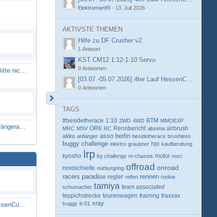
Elektroman99
-
13. Juli 2026
AKTIVSTE THEMEN
Hilfe zu DF Crusher v2
1 Antwort
KST CM12 1:12-1:10 Servo
0 Antworten
Spammail von Info@rcweb.de - Bitte nicht auf den Link klicken
[03.07.-05.07.2026] 4ter Lauf HessenCup OR8 /
0 Antworten
TAGS
#besidetherace
1:10
BTM
2WD
4WD
MMOEXP
X-Ray RX8 mir Motor Reso Empfängerakku
OR8
Rennbericht
MRC
MSV
RC
absima
airbrush
berlin
akku
asso
anfänger
besidetherace
brushless
buggy
challenge
hpi
elektro
graupner
kaufberatung
lrp
kyosho
motor
lrp challenge
m-chassis
norc
offroad
onroad
nordschleife
nürburgring
racers paradise
rennen
regler
reifen
rookie
tamiya
schumacher
team associated
teppichstrecke
tourenwagen
training
traxxas
xray
truggy
tt-01
[03.07.-05.07.2026] 4ter Lauf HessenCup OR8 / OR8E 2026 beim MSV Linsengericht e.V.