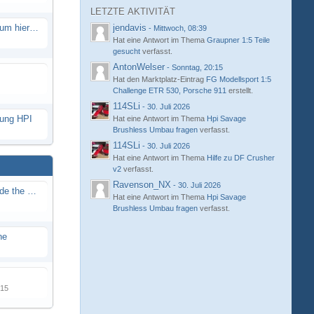
LETZTE AKTIVITÄT
Eure neue Strecke in diesem Forum hier posten
jendavis
-
Mittwoch, 08:39
Hat eine Antwort im Thema
Graupner 1:5 Teile
gesucht
verfasst.
AntonWelser
-
Sonntag, 20:15
Hat den Marktplatz-Eintrag
FG Modellsport 1:5
Challenge ETR 530, Porsche 911
erstellt.
114SLi
-
30. Juli 2026
hung HPI
Hat eine Antwort im Thema
Hpi Savage
Brushless Umbau fragen
verfasst.
114SLi
-
30. Juli 2026
Hat eine Antwort im Thema
Hilfe zu DF Crusher
v2
verfasst.
Ravenson_NX
-
30. Juli 2026
Renn / Erlebnis Bericht auf "Beside the Race"
Hat eine Antwort im Thema
Hpi Savage
Brushless Umbau fragen
verfasst.
ne
015