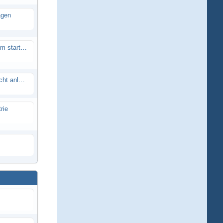
agen
Smartech Buggy SMT-UNO 28ccm startet nicht
Lrp flow works team lässt sich nicht anlernen
rie