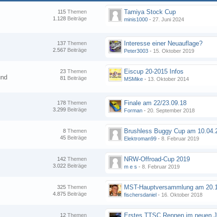
Tamiya Stock Cup
115
Themen
1.128
Beiträge
minis1000
-
27. Juni 2024
Interesse einer Neuauflage?
137
Themen
2.567
Beiträge
Peter3003
-
15. Oktober 2019
Eiscup 20-2015 Infos
23
Themen
und
81
Beiträge
MSMike
-
13. Oktober 2014
Finale am 22/23.09.18
178
Themen
3.299
Beiträge
Forman
-
20. September 2018
8
Themen
45
Beiträge
Elektroman99
-
8. Februar 2019
NRW-Offroad-Cup 2019
142
Themen
3.022
Beiträge
m e s
-
8. Februar 2019
MST-Hauptversammlung am 20.1
325
Themen
4.875
Beiträge
fischersdaniel
-
16. Oktober 2018
12
Themen