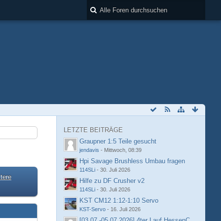
LETZTE BEITRÄGE
Graupner 1:5 Teile gesucht
jendavis
-
Mittwoch, 08:39
Hpi Savage Brushless Umbau fragen
114SLi
-
30. Juli 2026
tere
Hilfe zu DF Crusher v2
114SLi
-
30. Juli 2026
KST CM12 1:12-1:10 Servo
KST-Servo
-
16. Juli 2026
[03.07.-05.07.2026] 4ter Lauf HessenCup OR8 /