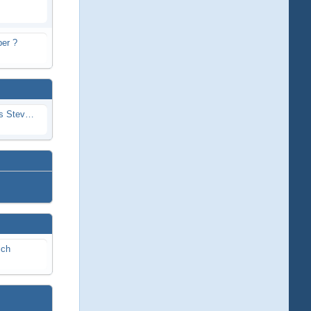
er ?
Problem mit Wassereintritt durchs Stevenrohr beim Rennboot
ich