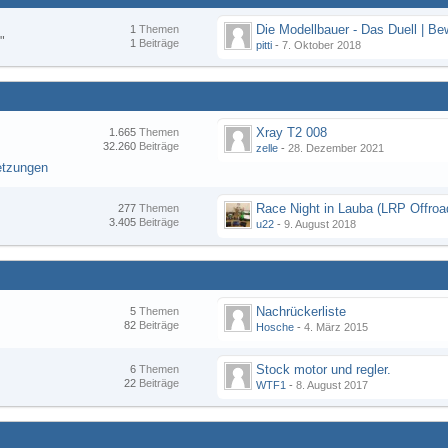
1
Themen
"
1
Beiträge
pitti
-
7. Oktober 2018
Xray T2 008
1.665
Themen
32.260
Beiträge
zelle
-
28. Dezember 2021
etzungen
277
Themen
3.405
Beiträge
u22
-
9. August 2018
Nachrückerliste
5
Themen
82
Beiträge
Hosche
-
4. März 2015
Stock motor und regler.
6
Themen
22
Beiträge
WTF1
-
8. August 2017