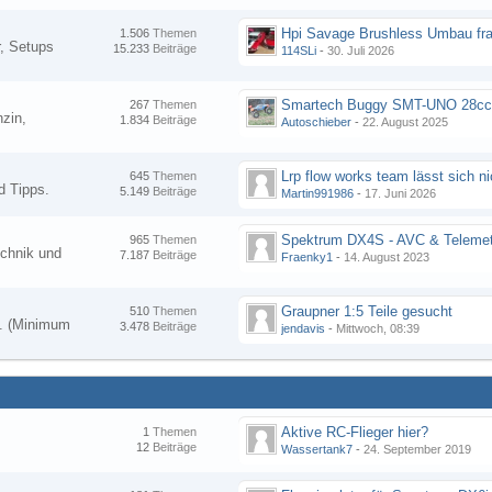
Hpi Savage Brushless Umbau fr
1.506
Themen
, Setups
15.233
Beiträge
114SLi
-
30. Juli 2026
267
Themen
zin,
1.834
Beiträge
Autoschieber
-
22. August 2025
645
Themen
d Tipps.
5.149
Beiträge
Martin991986
-
17. Juni 2026
Spektrum DX4S - AVC & Telemet
965
Themen
chnik und
7.187
Beiträge
Fraenky1
-
14. August 2023
Graupner 1:5 Teile gesucht
510
Themen
en. (Minimum
3.478
Beiträge
jendavis
-
Mittwoch, 08:39
Aktive RC-Flieger hier?
1
Themen
12
Beiträge
Wassertank7
-
24. September 2019