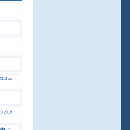
Brushless Buggy Cup am 10.04.2013 auf der Intermodellbau in Dortmund
0.2018
Erstes TTSC Rennen im neuen Jahr und es bahnt sich wieder mal eine Rekordteilnehmerzahl an