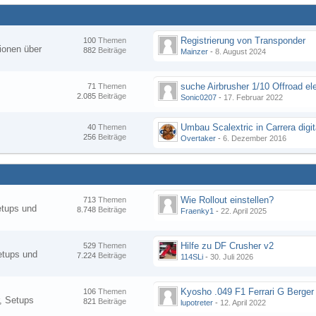
Registrierung von Transponder
100
Themen
ionen über
882
Beiträge
Mainzer
-
8. August 2024
suche Airbrusher 1/10 Offroad el
71
Themen
2.085
Beiträge
Sonic0207
-
17. Februar 2022
Umbau Scalextric in Carrera digit
40
Themen
256
Beiträge
Overtaker
-
6. Dezember 2016
Wie Rollout einstellen?
713
Themen
etups und
8.748
Beiträge
Fraenky1
-
22. April 2025
Hilfe zu DF Crusher v2
529
Themen
etups und
7.224
Beiträge
114SLi
-
30. Juli 2026
Kyosho .049 F1 Ferrari G Berger
106
Themen
, Setups
821
Beiträge
lupotreter
-
12. April 2022