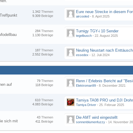
nen.
1.342
Themen
Treffpunkt
9.309
Beiträge
aircooled
-
8. April 2025
Turnigy TGY-i 10 Sender
284
Themen
Modellbau
1.130
Beiträge
tegelbusch
-
22. August 2025
Neuling Neustart nach Enttäusc
187
Themen
2.552
Beiträge
essedex
-
12. Juli 2024
79
Themen
hen auf
118
Beiträge
Elektroman99
-
8. Dezember 2021
Tamiya TA08 PRO und DJI Droh
610
Themen
4.083
Beiträge
Tamiya Driver
-
25. Februar 2025
Die AMT wird eingestellt
43
Themen
ie sich mit
411
Beiträge
sonnenblumenfuzzy
-
14. November 2