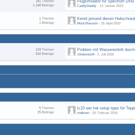
Flugsimulator für Spectrum DX6i
181
Themen
1.168
Beiträge
CaddyDaddy
-
13. Januar 2023
Kennt jemand diesen Hubschraub
1
Themen
1
Beiträge
Münchhausen
-
26. April 2020
133
Themen
916
Beiträge
JohannesM
-
2. Juli 2026
tc10 wer hat setup tipps für Tepp
5
Themen
25
Beiträge
mailman
-
16. Februar 2016