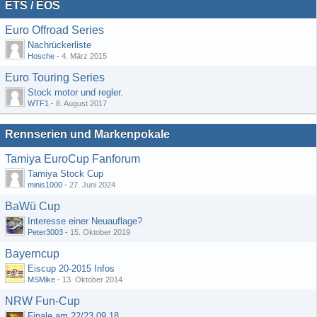
ETS / EOS
Euro Offroad Series
Nachrückerliste
Hosche
-
4. März 2015
Euro Touring Series
Stock motor und regler.
WTF1
-
8. August 2017
Rennserien und Markenpokale
Tamiya EuroCup Fanforum
Tamiya Stock Cup
minis1000
-
27. Juni 2024
BaWü Cup
Interesse einer Neuauflage?
Peter3003
-
15. Oktober 2019
Bayerncup
Eiscup 20-2015 Infos
MSMike
-
13. Oktober 2014
NRW Fun-Cup
Finale am 22/23.09.18