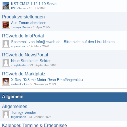
KST CM12 1:12-1:10 Servo
KST-Servo
-
16. Juli 2026
Produktvorstellungen
Aus Forum abmelden
Tamiya Driver
-
1. April 2025
RCweb.de InfoPortal
Spammail von Info@rcweb.de - Bitte nicht auf den Link klicken
supersonic
-
14. März 2020
RCweb.de NewsPortal
Neue Strecke im Sektor
xrayblaster
-
23. September 2020
RCweb.de Marktplatz
X-Ray RX8 mir Motor Reso Empfängerakku
siebenlocke
-
5. November 2023
Allgemein
Allgemeines
Turnigy Sender
tegelbusch
-
31. Januar 2026
Kalender, Termine & Ergebnisse