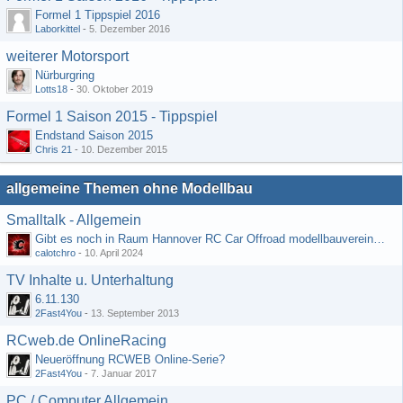
Formel 1 Tippspiel 2016
Laborkittel
-
5. Dezember 2016
weiterer Motorsport
Nürburgring
Lotts18
-
30. Oktober 2019
Formel 1 Saison 2015 - Tippspiel
Endstand Saison 2015
Chris 21
-
10. Dezember 2015
allgemeine Themen ohne Modellbau
Smalltalk - Allgemein
Gibt es noch in Raum Hannover RC Car Offroad modellbauvereine, habe selbst schon gegoogelt aber erfolglos
calotchro
-
10. April 2024
TV Inhalte u. Unterhaltung
6.11.130
2Fast4You
-
13. September 2013
RCweb.de OnlineRacing
Neueröffnung RCWEB Online-Serie?
2Fast4You
-
7. Januar 2017
PC / Computer Allgemein