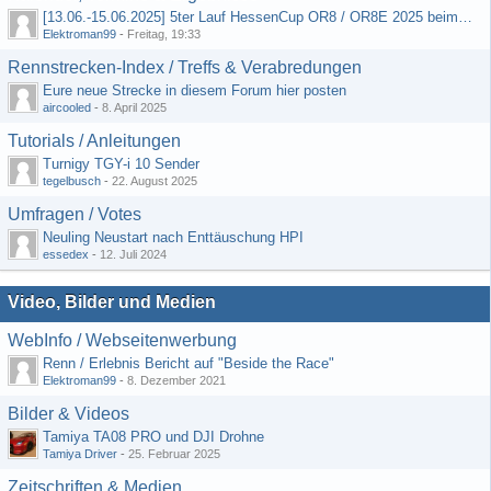
[13.06.-15.06.2025] 5ter Lauf HessenCup OR8 / OR8E 2025 beim MSC Ober-Mörlen e.V.
Elektroman99
-
Freitag, 19:33
Rennstrecken-Index / Treffs & Verabredungen
Eure neue Strecke in diesem Forum hier posten
aircooled
-
8. April 2025
Tutorials / Anleitungen
Turnigy TGY-i 10 Sender
tegelbusch
-
22. August 2025
Umfragen / Votes
Neuling Neustart nach Enttäuschung HPI
essedex
-
12. Juli 2024
Video, Bilder und Medien
WebInfo / Webseitenwerbung
Renn / Erlebnis Bericht auf "Beside the Race"
Elektroman99
-
8. Dezember 2021
Bilder & Videos
Tamiya TA08 PRO und DJI Drohne
Tamiya Driver
-
25. Februar 2025
Zeitschriften & Medien