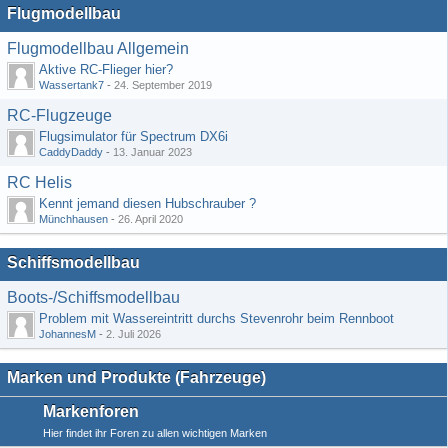
Flugmodellbau
Flugmodellbau Allgemein
Aktive RC-Flieger hier?
Wassertank7
-
24. September 2019
RC-Flugzeuge
Flugsimulator für Spectrum DX6i
CaddyDaddy
-
13. Januar 2023
RC Helis
Kennt jemand diesen Hubschrauber ?
Münchhausen
-
26. April 2020
Schiffsmodellbau
Boots-/Schiffsmodellbau
Problem mit Wassereintritt durchs Stevenrohr beim Rennboot
JohannesM
-
2. Juli 2026
Marken und Produkte (Fahrzeuge)
Markenforen
Hier findet ihr Foren zu allen wichtigen Marken