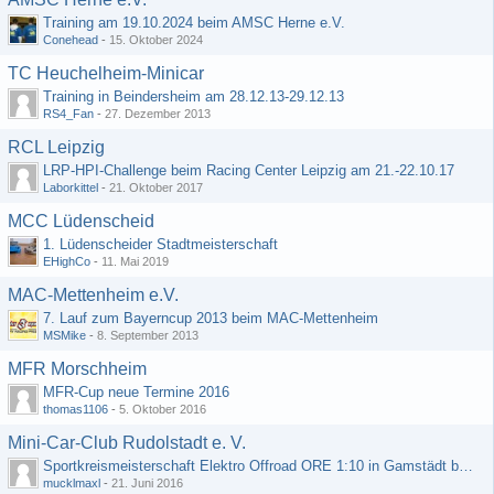
Training am 19.10.2024 beim AMSC Herne e.V.
Conehead
-
15. Oktober 2024
TC Heuchelheim-Minicar
Training in Beindersheim am 28.12.13-29.12.13
RS4_Fan
-
27. Dezember 2013
RCL Leipzig
LRP-HPI-Challenge beim Racing Center Leipzig am 21.-22.10.17
Laborkittel
-
21. Oktober 2017
MCC Lüdenscheid
1. Lüdenscheider Stadtmeisterschaft
EHighCo
-
11. Mai 2019
MAC-Mettenheim e.V.
7. Lauf zum Bayerncup 2013 beim MAC-Mettenheim
MSMike
-
8. September 2013
MFR Morschheim
MFR-Cup neue Termine 2016
thomas1106
-
5. Oktober 2016
Mini-Car-Club Rudolstadt e. V.
Sportkreismeisterschaft Elektro Offroad ORE 1:10 in Gamstädt bei Erfurt, Outdoor mit Indoor Ausweichmöglichkeit!!!
mucklmaxl
-
21. Juni 2016