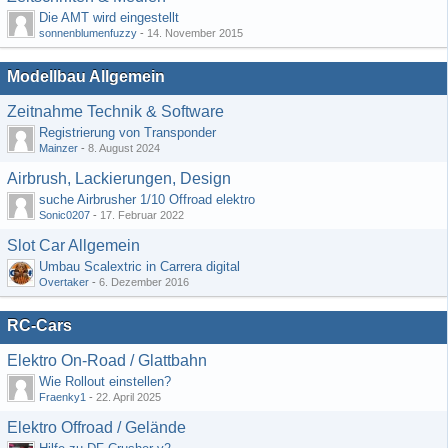
Die AMT wird eingestellt
sonnenblumenfuzzy
-
14. November 2015
Modellbau Allgemein
Zeitnahme Technik & Software
Registrierung von Transponder
Mainzer
-
8. August 2024
Airbrush, Lackierungen, Design
suche Airbrusher 1/10 Offroad elektro
Sonic0207
-
17. Februar 2022
Slot Car Allgemein
Umbau Scalextric in Carrera digital
Overtaker
-
6. Dezember 2016
RC-Cars
Elektro On-Road / Glattbahn
Wie Rollout einstellen?
Fraenky1
-
22. April 2025
Elektro Offroad / Gelände