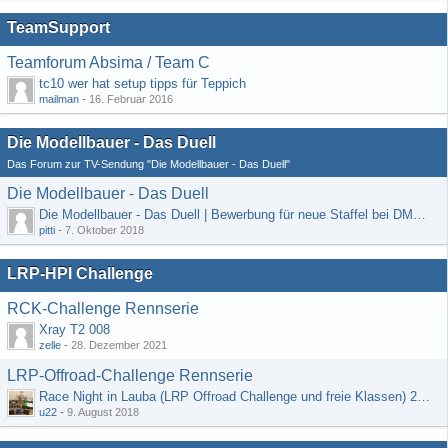
TeamSupport
Teamforum Absima / Team C
tc10 wer hat setup tipps für Teppich
mailman
-
16. Februar 2016
Die Modellbauer - Das Duell
Das Forum zur TV-Sendung "Die Modellbauer - Das Duell"
Die Modellbauer - Das Duell
Die Modellbauer - Das Duell | Bewerbung für neue Staffel bei DMAX *Werbung*
pitti
-
7. Oktober 2018
LRP-HPI Challenge
RCK-Challenge Rennserie
Xray T2 008
zelle
-
28. Dezember 2021
LRP-Offroad-Challenge Rennserie
Race Night in Lauba (LRP Offroad Challenge und freie Klassen) 25/26.08
u22
-
9. August 2018