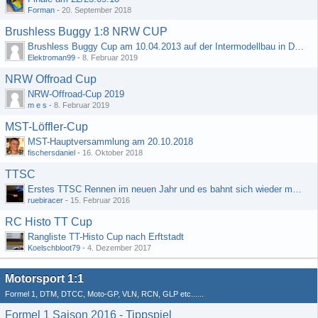
Forman
-
20. September 2018
Brushless Buggy 1:8 NRW CUP
Brushless Buggy Cup am 10.04.2013 auf der Intermodellbau in Dortmund
Elektroman99
-
8. Februar 2019
NRW Offroad Cup
NRW-Offroad-Cup 2019
m e s
-
8. Februar 2019
MST-Löffler-Cup
MST-Hauptversammlung am 20.10.2018
fischersdaniel
-
16. Oktober 2018
TTSC
Erstes TTSC Rennen im neuen Jahr und es bahnt sich wieder mal eine Rekordteilnehmerzahl an
ruebiracer
-
15. Februar 2016
RC Histo TT Cup
Rangliste TT-Histo Cup nach Erftstadt
Koelschbloot79
-
4. Dezember 2017
Motorsport 1:1
Formel 1, DTM, DTCC, Moto-GP, VLN, RCN, GLP etc......
Formel 1 Saison 2016 - Tippspiel