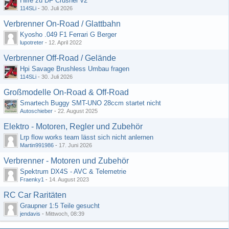
Hilfe zu DF Crusher v2
114SLi
-
30. Juli 2026
Verbrenner On-Road / Glattbahn
Kyosho .049 F1 Ferrari G Berger
lupotreter
-
12. April 2022
Verbrenner Off-Road / Gelände
Hpi Savage Brushless Umbau fragen
114SLi
-
30. Juli 2026
Großmodelle On-Road & Off-Road
Smartech Buggy SMT-UNO 28ccm startet nicht
Autoschieber
-
22. August 2025
Elektro - Motoren, Regler und Zubehör
Lrp flow works team lässt sich nicht anlernen
Martin991986
-
17. Juni 2026
Verbrenner - Motoren und Zubehör
Spektrum DX4S - AVC & Telemetrie
Fraenky1
-
14. August 2023
RC Car Raritäten
Graupner 1:5 Teile gesucht
jendavis
-
Mittwoch, 08:39