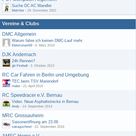
Suche DC AC Wandler
Melchior
-
29. Dezember 2021
Vereine & Clubs
DMC Allgemein
Warum fahre ich keinen DMC-Lauf mehr.
Elektroman99
-
6. März 2019
DJK Andernach
24h Rennen?
gb-Fireball
-
3. Oktober 2013
RC Car Fahren in Berlin und Umgebung
TEC beim TSV Mariendorf
mabe
-
21. April 2019
RC Speedracer e.V. Bernau
Video: Neue Asphaltstrecke in Bernau
Andy
-
14. September 2014
MRC Grossauheim
Saisoneröffnung am 23.09.
sakaguchinet
-
22. September 2016
AMSC Herne e.V.