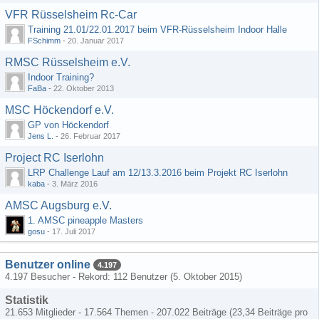
VFR Rüsselsheim Rc-Car
Training 21.01/22.01.2017 beim VFR-Rüsselsheim Indoor Halle
FSchimm
-
20. Januar 2017
RMSC Rüsselsheim e.V.
Indoor Training?
FaBa
-
22. Oktober 2013
MSC Höckendorf e.V.
GP von Höckendorf
Jens L.
-
26. Februar 2017
Project RC Iserlohn
LRP Challenge Lauf am 12/13.3.2016 beim Projekt RC Iserlohn
kaba
-
3. März 2016
AMSC Augsburg e.V.
1. AMSC pineapple Masters
gosu
-
17. Juli 2017
Benutzer online
4.197
4.197 Besucher - Rekord: 112 Benutzer (
5. Oktober 2015
)
Statistik
21.653 Mitglieder - 17.564 Themen - 207.022 Beiträge (23,34 Beiträge pro