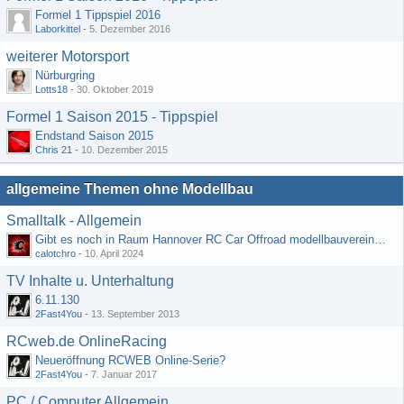
Formel 1 Tippspiel 2016
Laborkittel
-
5. Dezember 2016
weiterer Motorsport
Nürburgring
Lotts18
-
30. Oktober 2019
Formel 1 Saison 2015 - Tippspiel
Endstand Saison 2015
Chris 21
-
10. Dezember 2015
allgemeine Themen ohne Modellbau
Smalltalk - Allgemein
Gibt es noch in Raum Hannover RC Car Offroad modellbauvereine, habe selbst schon gegoogelt aber erfolglos
calotchro
-
10. April 2024
TV Inhalte u. Unterhaltung
6.11.130
2Fast4You
-
13. September 2013
RCweb.de OnlineRacing
Neueröffnung RCWEB Online-Serie?
2Fast4You
-
7. Januar 2017
PC / Computer Allgemein