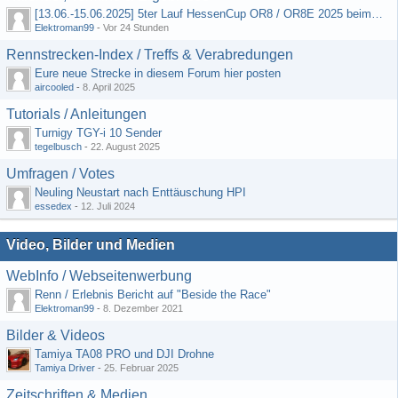
[13.06.-15.06.2025] 5ter Lauf HessenCup OR8 / OR8E 2025 beim MSC Ober-Mörlen e.V.
Elektroman99
-
Vor 24 Stunden
Rennstrecken-Index / Treffs & Verabredungen
Eure neue Strecke in diesem Forum hier posten
aircooled
-
8. April 2025
Tutorials / Anleitungen
Turnigy TGY-i 10 Sender
tegelbusch
-
22. August 2025
Umfragen / Votes
Neuling Neustart nach Enttäuschung HPI
essedex
-
12. Juli 2024
Video, Bilder und Medien
WebInfo / Webseitenwerbung
Renn / Erlebnis Bericht auf "Beside the Race"
Elektroman99
-
8. Dezember 2021
Bilder & Videos
Tamiya TA08 PRO und DJI Drohne
Tamiya Driver
-
25. Februar 2025
Zeitschriften & Medien