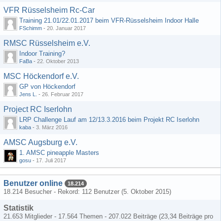
VFR Rüsselsheim Rc-Car
Training 21.01/22.01.2017 beim VFR-Rüsselsheim Indoor Halle
FSchimm
-
20. Januar 2017
RMSC Rüsselsheim e.V.
Indoor Training?
FaBa
-
22. Oktober 2013
MSC Höckendorf e.V.
GP von Höckendorf
Jens L.
-
26. Februar 2017
Project RC Iserlohn
LRP Challenge Lauf am 12/13.3.2016 beim Projekt RC Iserlohn
kaba
-
3. März 2016
AMSC Augsburg e.V.
1. AMSC pineapple Masters
gosu
-
17. Juli 2017
Benutzer online
18.214
18.214 Besucher - Rekord: 112 Benutzer (
5. Oktober 2015
)
Statistik
21.653 Mitglieder - 17.564 Themen - 207.022 Beiträge (23,34 Beiträge pro