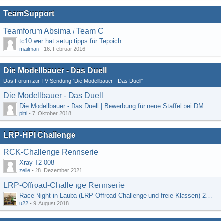
TeamSupport
Teamforum Absima / Team C
tc10 wer hat setup tipps für Teppich
mailman
-
16. Februar 2016
Die Modellbauer - Das Duell
Das Forum zur TV-Sendung "Die Modellbauer - Das Duell"
Die Modellbauer - Das Duell
Die Modellbauer - Das Duell | Bewerbung für neue Staffel bei DMAX *Werbung*
pitti
-
7. Oktober 2018
LRP-HPI Challenge
RCK-Challenge Rennserie
Xray T2 008
zelle
-
28. Dezember 2021
LRP-Offroad-Challenge Rennserie
Race Night in Lauba (LRP Offroad Challenge und freie Klassen) 25/26.08
u22
-
9. August 2018