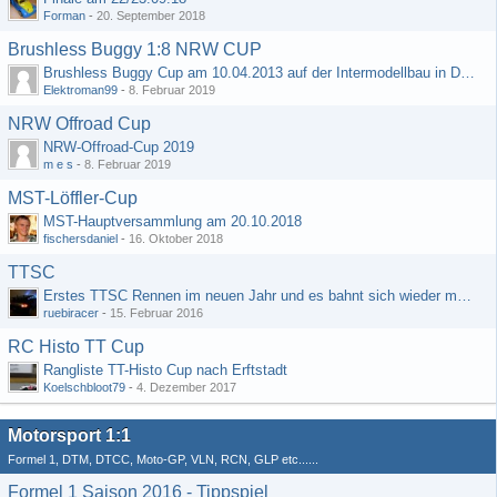
Forman
-
20. September 2018
Brushless Buggy 1:8 NRW CUP
Brushless Buggy Cup am 10.04.2013 auf der Intermodellbau in Dortmund
Elektroman99
-
8. Februar 2019
NRW Offroad Cup
NRW-Offroad-Cup 2019
m e s
-
8. Februar 2019
MST-Löffler-Cup
MST-Hauptversammlung am 20.10.2018
fischersdaniel
-
16. Oktober 2018
TTSC
Erstes TTSC Rennen im neuen Jahr und es bahnt sich wieder mal eine Rekordteilnehmerzahl an
ruebiracer
-
15. Februar 2016
RC Histo TT Cup
Rangliste TT-Histo Cup nach Erftstadt
Koelschbloot79
-
4. Dezember 2017
Motorsport 1:1
Formel 1, DTM, DTCC, Moto-GP, VLN, RCN, GLP etc......
Formel 1 Saison 2016 - Tippspiel