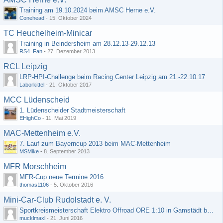
Training am 19.10.2024 beim AMSC Herne e.V.
Conehead
-
15. Oktober 2024
TC Heuchelheim-Minicar
Training in Beindersheim am 28.12.13-29.12.13
RS4_Fan
-
27. Dezember 2013
RCL Leipzig
LRP-HPI-Challenge beim Racing Center Leipzig am 21.-22.10.17
Laborkittel
-
21. Oktober 2017
MCC Lüdenscheid
1. Lüdenscheider Stadtmeisterschaft
EHighCo
-
11. Mai 2019
MAC-Mettenheim e.V.
7. Lauf zum Bayerncup 2013 beim MAC-Mettenheim
MSMike
-
8. September 2013
MFR Morschheim
MFR-Cup neue Termine 2016
thomas1106
-
5. Oktober 2016
Mini-Car-Club Rudolstadt e. V.
Sportkreismeisterschaft Elektro Offroad ORE 1:10 in Gamstädt bei Erfurt, Outdoor mit Indoor Ausweichmöglichkeit!!!
mucklmaxl
-
21. Juni 2016