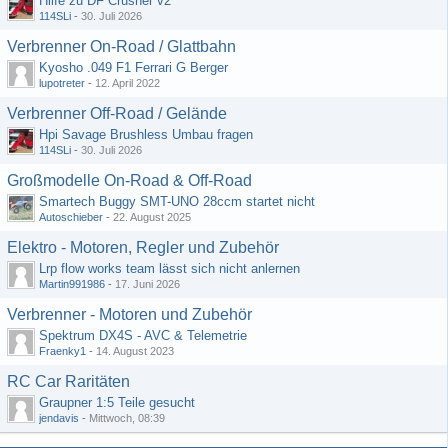
Hilfe zu DF Crusher v2
114SLi
-
30. Juli 2026
Verbrenner On-Road / Glattbahn
Kyosho .049 F1 Ferrari G Berger
lupotreter
-
12. April 2022
Verbrenner Off-Road / Gelände
Hpi Savage Brushless Umbau fragen
114SLi
-
30. Juli 2026
Großmodelle On-Road & Off-Road
Smartech Buggy SMT-UNO 28ccm startet nicht
Autoschieber
-
22. August 2025
Elektro - Motoren, Regler und Zubehör
Lrp flow works team lässt sich nicht anlernen
Martin991986
-
17. Juni 2026
Verbrenner - Motoren und Zubehör
Spektrum DX4S - AVC & Telemetrie
Fraenky1
-
14. August 2023
RC Car Raritäten
Graupner 1:5 Teile gesucht
jendavis
-
Mittwoch, 08:39