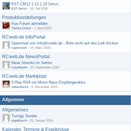
KST CM12 1:12-1:10 Servo
KST-Servo
-
16. Juli 2026
Produktvorstellungen
Aus Forum abmelden
Tamiya Driver
-
1. April 2025
RCweb.de InfoPortal
Spammail von Info@rcweb.de - Bitte nicht auf den Link klicken
supersonic
-
14. März 2020
RCweb.de NewsPortal
Neue Strecke im Sektor
xrayblaster
-
23. September 2020
RCweb.de Marktplatz
X-Ray RX8 mir Motor Reso Empfängerakku
siebenlocke
-
5. November 2023
Allgemein
Allgemeines
Turnigy Sender
tegelbusch
-
31. Januar 2026
Kalender, Termine & Ergebnisse