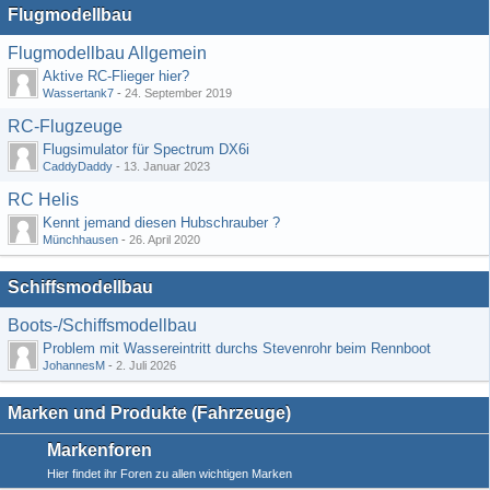
Flugmodellbau
Flugmodellbau Allgemein
Aktive RC-Flieger hier?
Wassertank7
-
24. September 2019
RC-Flugzeuge
Flugsimulator für Spectrum DX6i
CaddyDaddy
-
13. Januar 2023
RC Helis
Kennt jemand diesen Hubschrauber ?
Münchhausen
-
26. April 2020
Schiffsmodellbau
Boots-/Schiffsmodellbau
Problem mit Wassereintritt durchs Stevenrohr beim Rennboot
JohannesM
-
2. Juli 2026
Marken und Produkte (Fahrzeuge)
Markenforen
Hier findet ihr Foren zu allen wichtigen Marken