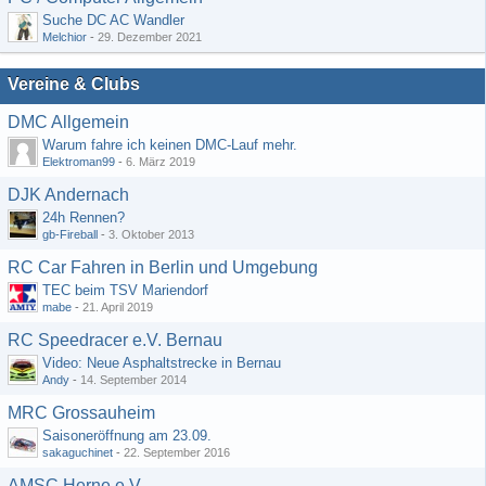
Suche DC AC Wandler
Melchior
-
29. Dezember 2021
Vereine & Clubs
DMC Allgemein
Warum fahre ich keinen DMC-Lauf mehr.
Elektroman99
-
6. März 2019
DJK Andernach
24h Rennen?
gb-Fireball
-
3. Oktober 2013
RC Car Fahren in Berlin und Umgebung
TEC beim TSV Mariendorf
mabe
-
21. April 2019
RC Speedracer e.V. Bernau
Video: Neue Asphaltstrecke in Bernau
Andy
-
14. September 2014
MRC Grossauheim
Saisoneröffnung am 23.09.
sakaguchinet
-
22. September 2016
AMSC Herne e.V.