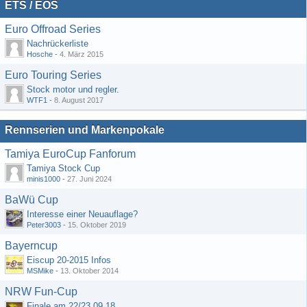
ETS / EOS
Euro Offroad Series
Nachrückerliste
Hosche
-
4. März 2015
Euro Touring Series
Stock motor und regler.
WTF1
-
8. August 2017
Rennserien und Markenpokale
Tamiya EuroCup Fanforum
Tamiya Stock Cup
minis1000
-
27. Juni 2024
BaWü Cup
Interesse einer Neuauflage?
Peter3003
-
15. Oktober 2019
Bayerncup
Eiscup 20-2015 Infos
MSMike
-
13. Oktober 2014
NRW Fun-Cup
Finale am 22/23.09.18