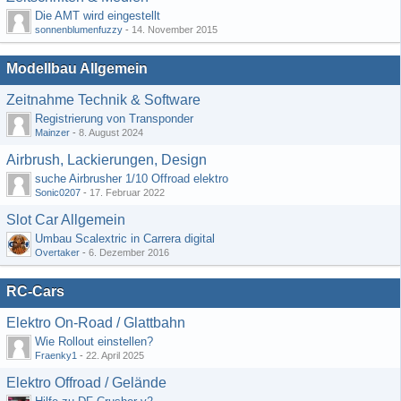
Die AMT wird eingestellt
sonnenblumenfuzzy
-
14. November 2015
Modellbau Allgemein
Zeitnahme Technik & Software
Registrierung von Transponder
Mainzer
-
8. August 2024
Airbrush, Lackierungen, Design
suche Airbrusher 1/10 Offroad elektro
Sonic0207
-
17. Februar 2022
Slot Car Allgemein
Umbau Scalextric in Carrera digital
Overtaker
-
6. Dezember 2016
RC-Cars
Elektro On-Road / Glattbahn
Wie Rollout einstellen?
Fraenky1
-
22. April 2025
Elektro Offroad / Gelände