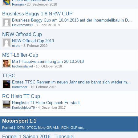
Forman
-
20. September 2018
Brushless Buggy 1:8 NRW CUP
Brushless Buggy Cup am 10.04.2013 auf der Intermodellbau in Dortmund
Elektroman99
-
8. Februar 2019
NRW Offroad Cup
NRW-Offroad-Cup 2019
m e s
-
8. Februar 2019
MST-Löffler-Cup
MST-Hauptversammlung am 20.10.2018
fischersdaniel
-
16. Oktober 2018
TTSC
Erstes TTSC Rennen im neuen Jahr und es bahnt sich wieder mal eine Rekordteilnehmerzahl an
ruebiracer
-
15. Februar 2016
RC Histo TT Cup
Rangliste TT-Histo Cup nach Erftstadt
Koelschbloot79
-
4. Dezember 2017
Motorsport 1:1
Formel 1, DTM, DTCC, Moto-GP, VLN, RCN, GLP etc......
Formel 1 Saison 2016 - Tippspiel