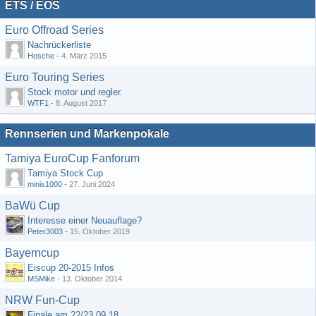
ETS / EOS
Euro Offroad Series
Nachrückerliste
Hosche
-
4. März 2015
Euro Touring Series
Stock motor und regler.
WTF1
-
8. August 2017
Rennserien und Markenpokale
Tamiya EuroCup Fanforum
Tamiya Stock Cup
minis1000
-
27. Juni 2024
BaWü Cup
Interesse einer Neuauflage?
Peter3003
-
15. Oktober 2019
Bayerncup
Eiscup 20-2015 Infos
MSMike
-
13. Oktober 2014
NRW Fun-Cup
Finale am 22/23.09.18