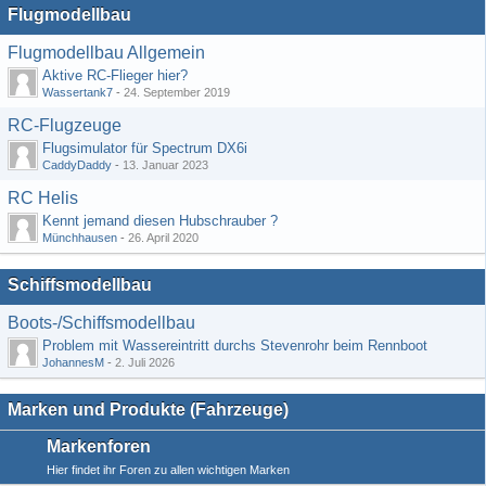
Flugmodellbau
Flugmodellbau Allgemein
Aktive RC-Flieger hier?
Wassertank7
-
24. September 2019
RC-Flugzeuge
Flugsimulator für Spectrum DX6i
CaddyDaddy
-
13. Januar 2023
RC Helis
Kennt jemand diesen Hubschrauber ?
Münchhausen
-
26. April 2020
Schiffsmodellbau
Boots-/Schiffsmodellbau
Problem mit Wassereintritt durchs Stevenrohr beim Rennboot
JohannesM
-
2. Juli 2026
Marken und Produkte (Fahrzeuge)
Markenforen
Hier findet ihr Foren zu allen wichtigen Marken