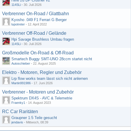
Hilfe zu DF Crusher v2
114SLi
-
30. Juli 2026
Verbrenner On-Road / Glattbahn
Kyosho .049 F1 Ferrari G Berger
lupotreter
-
12. April 2022
Verbrenner Off-Road / Gelände
Hpi Savage Brushless Umbau fragen
114SLi
-
30. Juli 2026
Großmodelle On-Road & Off-Road
Smartech Buggy SMT-UNO 28ccm startet nicht
Autoschieber
-
22. August 2025
Elektro - Motoren, Regler und Zubehör
Lrp flow works team lässt sich nicht anlernen
Martin991986
-
17. Juni 2026
Verbrenner - Motoren und Zubehör
Spektrum DX4S - AVC & Telemetrie
Fraenky1
-
14. August 2023
RC Car Raritäten
Graupner 1:5 Teile gesucht
jendavis
-
Mittwoch, 08:39