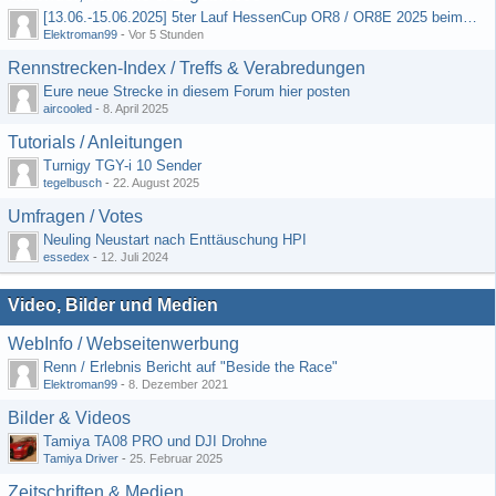
[13.06.-15.06.2025] 5ter Lauf HessenCup OR8 / OR8E 2025 beim MSC Ober-Mörlen e.V.
Elektroman99
-
Vor 5 Stunden
Rennstrecken-Index / Treffs & Verabredungen
Eure neue Strecke in diesem Forum hier posten
aircooled
-
8. April 2025
Tutorials / Anleitungen
Turnigy TGY-i 10 Sender
tegelbusch
-
22. August 2025
Umfragen / Votes
Neuling Neustart nach Enttäuschung HPI
essedex
-
12. Juli 2024
Video, Bilder und Medien
WebInfo / Webseitenwerbung
Renn / Erlebnis Bericht auf "Beside the Race"
Elektroman99
-
8. Dezember 2021
Bilder & Videos
Tamiya TA08 PRO und DJI Drohne
Tamiya Driver
-
25. Februar 2025
Zeitschriften & Medien