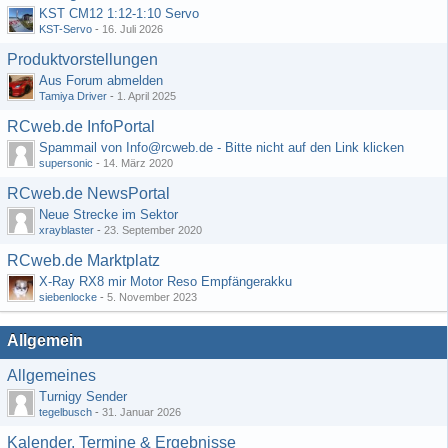
KST CM12 1:12-1:10 Servo
KST-Servo
-
16. Juli 2026
Produktvorstellungen
Aus Forum abmelden
Tamiya Driver
-
1. April 2025
RCweb.de InfoPortal
Spammail von Info@rcweb.de - Bitte nicht auf den Link klicken
supersonic
-
14. März 2020
RCweb.de NewsPortal
Neue Strecke im Sektor
xrayblaster
-
23. September 2020
RCweb.de Marktplatz
X-Ray RX8 mir Motor Reso Empfängerakku
siebenlocke
-
5. November 2023
Allgemein
Allgemeines
Turnigy Sender
tegelbusch
-
31. Januar 2026
Kalender, Termine & Ergebnisse