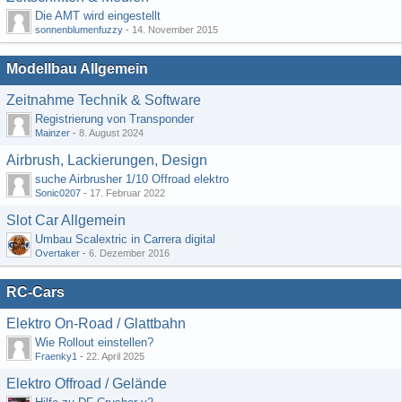
Die AMT wird eingestellt
sonnenblumenfuzzy
-
14. November 2015
Modellbau Allgemein
Zeitnahme Technik & Software
Registrierung von Transponder
Mainzer
-
8. August 2024
Airbrush, Lackierungen, Design
suche Airbrusher 1/10 Offroad elektro
Sonic0207
-
17. Februar 2022
Slot Car Allgemein
Umbau Scalextric in Carrera digital
Overtaker
-
6. Dezember 2016
RC-Cars
Elektro On-Road / Glattbahn
Wie Rollout einstellen?
Fraenky1
-
22. April 2025
Elektro Offroad / Gelände