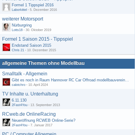
Formel 1 Tippspiel 2016
Laborkittel
-
5. Dezember 2016
weiterer Motorsport
Nürburgring
Lotts18
-
30. Oktober 2019
Formel 1 Saison 2015 - Tippspiel
Endstand Saison 2015
Chris 21
-
10. Dezember 2015
allgemeine Themen ohne Modellbau
Smalltalk - Allgemein
Gibt es noch in Raum Hannover RC Car Offroad modellbauvereine, habe selbst schon gegoogelt aber erfolglos
calotchro
-
10. April 2024
TV Inhalte u. Unterhaltung
6.11.130
2Fast4You
-
13. September 2013
RCweb.de OnlineRacing
Neueröffnung RCWEB Online-Serie?
2Fast4You
-
7. Januar 2017
PC / Computer Allgemein