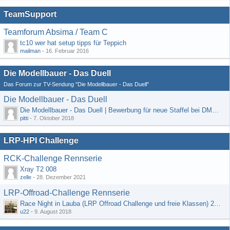
TeamSupport
Teamforum Absima / Team C
tc10 wer hat setup tipps für Teppich
mailman
-
16. Februar 2016
Die Modellbauer - Das Duell
Das Forum zur TV-Sendung "Die Modellbauer - Das Duell"
Die Modellbauer - Das Duell
Die Modellbauer - Das Duell | Bewerbung für neue Staffel bei DMAX *Werbung*
pitti
-
7. Oktober 2018
LRP-HPI Challenge
RCK-Challenge Rennserie
Xray T2 008
zelle
-
28. Dezember 2021
LRP-Offroad-Challenge Rennserie
Race Night in Lauba (LRP Offroad Challenge und freie Klassen) 25/26.08
u22
-
9. August 2018