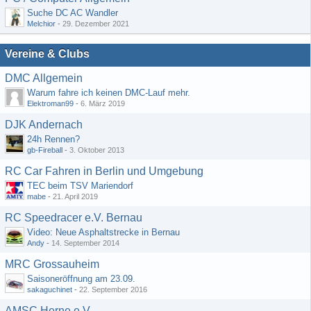
Suche DC AC Wandler
Melchior
-
29. Dezember 2021
Vereine & Clubs
DMC Allgemein
Warum fahre ich keinen DMC-Lauf mehr.
Elektroman99
-
6. März 2019
DJK Andernach
24h Rennen?
gb-Fireball
-
3. Oktober 2013
RC Car Fahren in Berlin und Umgebung
TEC beim TSV Mariendorf
mabe
-
21. April 2019
RC Speedracer e.V. Bernau
Video: Neue Asphaltstrecke in Bernau
Andy
-
14. September 2014
MRC Grossauheim
Saisoneröffnung am 23.09.
sakaguchinet
-
22. September 2016
AMSC Herne e.V.