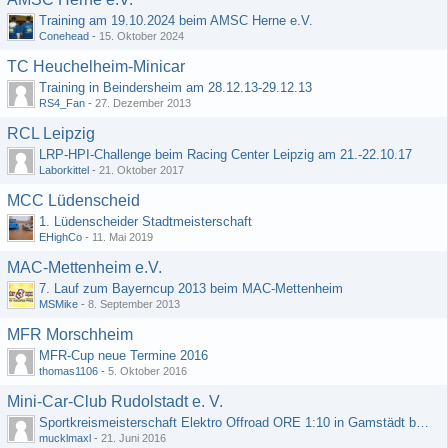
Training am 19.10.2024 beim AMSC Herne e.V.
Conehead
-
15. Oktober 2024
TC Heuchelheim-Minicar
Training in Beindersheim am 28.12.13-29.12.13
RS4_Fan
-
27. Dezember 2013
RCL Leipzig
LRP-HPI-Challenge beim Racing Center Leipzig am 21.-22.10.17
Laborkittel
-
21. Oktober 2017
MCC Lüdenscheid
1. Lüdenscheider Stadtmeisterschaft
EHighCo
-
11. Mai 2019
MAC-Mettenheim e.V.
7. Lauf zum Bayerncup 2013 beim MAC-Mettenheim
MSMike
-
8. September 2013
MFR Morschheim
MFR-Cup neue Termine 2016
thomas1106
-
5. Oktober 2016
Mini-Car-Club Rudolstadt e. V.
Sportkreismeisterschaft Elektro Offroad ORE 1:10 in Gamstädt bei Erfurt, Outdoor mit Indoor Ausweichmöglichkeit!!!
mucklmaxl
-
21. Juni 2016