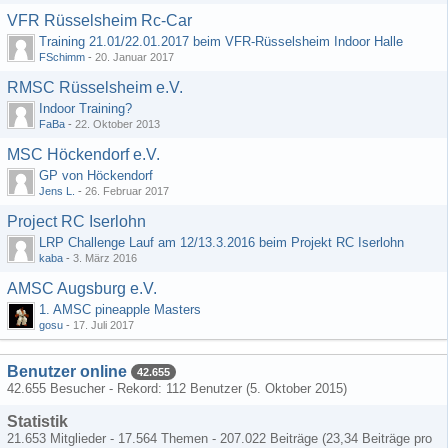
VFR Rüsselsheim Rc-Car
Training 21.01/22.01.2017 beim VFR-Rüsselsheim Indoor Halle
FSchimm
-
20. Januar 2017
RMSC Rüsselsheim e.V.
Indoor Training?
FaBa
-
22. Oktober 2013
MSC Höckendorf e.V.
GP von Höckendorf
Jens L.
-
26. Februar 2017
Project RC Iserlohn
LRP Challenge Lauf am 12/13.3.2016 beim Projekt RC Iserlohn
kaba
-
3. März 2016
AMSC Augsburg e.V.
1. AMSC pineapple Masters
gosu
-
17. Juli 2017
Benutzer online
42.655
42.655 Besucher - Rekord: 112 Benutzer (
5. Oktober 2015
)
Statistik
21.653 Mitglieder - 17.564 Themen - 207.022 Beiträge (23,34 Beiträge pro