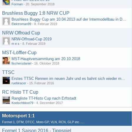
Forman
-
20. September 2018
Brushless Buggy 1:8 NRW CUP
Brushless Buggy Cup am 10.04.2013 auf der Intermodellbau in Dortmund
Elektroman99
-
8. Februar 2019
NRW Offroad Cup
NRW-Offroad-Cup 2019
m e s
-
8. Februar 2019
MST-Löffler-Cup
MST-Hauptversammlung am 20.10.2018
fischersdaniel
-
16. Oktober 2018
TTSC
Erstes TTSC Rennen im neuen Jahr und es bahnt sich wieder mal eine Rekordteilnehmerzahl an
ruebiracer
-
15. Februar 2016
RC Histo TT Cup
Rangliste TT-Histo Cup nach Erftstadt
Koelschbloot79
-
4. Dezember 2017
Motorsport 1:1
Formel 1, DTM, DTCC, Moto-GP, VLN, RCN, GLP etc......
Formel 1 Saison 2016 - Tippspiel