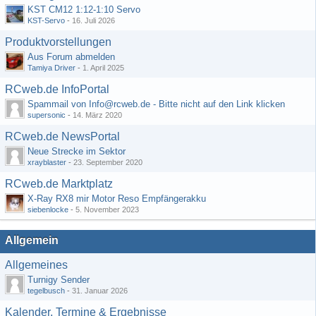
KST CM12 1:12-1:10 Servo
KST-Servo
-
16. Juli 2026
Produktvorstellungen
Aus Forum abmelden
Tamiya Driver
-
1. April 2025
RCweb.de InfoPortal
Spammail von Info@rcweb.de - Bitte nicht auf den Link klicken
supersonic
-
14. März 2020
RCweb.de NewsPortal
Neue Strecke im Sektor
xrayblaster
-
23. September 2020
RCweb.de Marktplatz
X-Ray RX8 mir Motor Reso Empfängerakku
siebenlocke
-
5. November 2023
Allgemein
Allgemeines
Turnigy Sender
tegelbusch
-
31. Januar 2026
Kalender, Termine & Ergebnisse