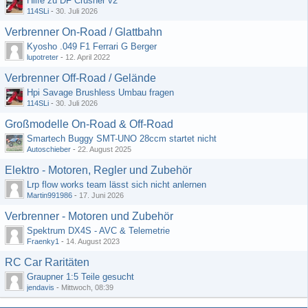
Hilfe zu DF Crusher v2
114SLi
-
30. Juli 2026
Verbrenner On-Road / Glattbahn
Kyosho .049 F1 Ferrari G Berger
lupotreter
-
12. April 2022
Verbrenner Off-Road / Gelände
Hpi Savage Brushless Umbau fragen
114SLi
-
30. Juli 2026
Großmodelle On-Road & Off-Road
Smartech Buggy SMT-UNO 28ccm startet nicht
Autoschieber
-
22. August 2025
Elektro - Motoren, Regler und Zubehör
Lrp flow works team lässt sich nicht anlernen
Martin991986
-
17. Juni 2026
Verbrenner - Motoren und Zubehör
Spektrum DX4S - AVC & Telemetrie
Fraenky1
-
14. August 2023
RC Car Raritäten
Graupner 1:5 Teile gesucht
jendavis
-
Mittwoch, 08:39