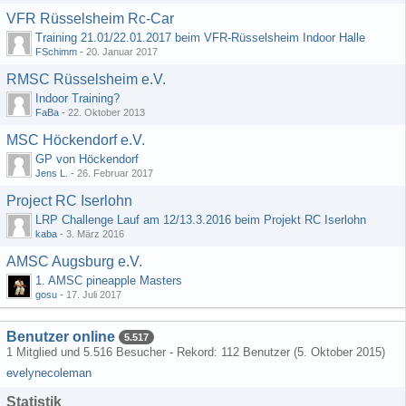
VFR Rüsselsheim Rc-Car
Training 21.01/22.01.2017 beim VFR-Rüsselsheim Indoor Halle
FSchimm
-
20. Januar 2017
RMSC Rüsselsheim e.V.
Indoor Training?
FaBa
-
22. Oktober 2013
MSC Höckendorf e.V.
GP von Höckendorf
Jens L.
-
26. Februar 2017
Project RC Iserlohn
LRP Challenge Lauf am 12/13.3.2016 beim Projekt RC Iserlohn
kaba
-
3. März 2016
AMSC Augsburg e.V.
1. AMSC pineapple Masters
gosu
-
17. Juli 2017
Benutzer online
5.517
1 Mitglied und 5.516 Besucher - Rekord: 112 Benutzer (
5. Oktober 2015
)
evelynecoleman
Statistik