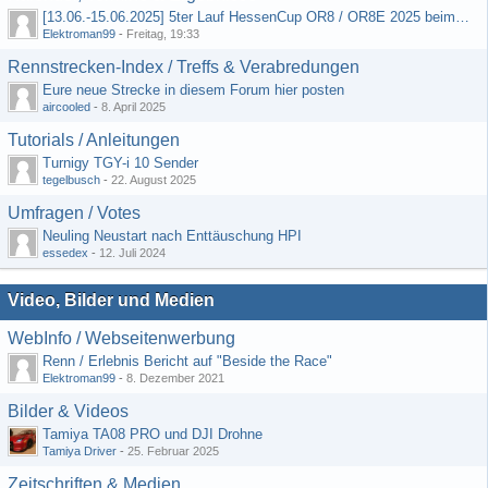
[13.06.-15.06.2025] 5ter Lauf HessenCup OR8 / OR8E 2025 beim MSC Ober-Mörlen e.V.
Elektroman99
-
Freitag, 19:33
Rennstrecken-Index / Treffs & Verabredungen
Eure neue Strecke in diesem Forum hier posten
aircooled
-
8. April 2025
Tutorials / Anleitungen
Turnigy TGY-i 10 Sender
tegelbusch
-
22. August 2025
Umfragen / Votes
Neuling Neustart nach Enttäuschung HPI
essedex
-
12. Juli 2024
Video, Bilder und Medien
WebInfo / Webseitenwerbung
Renn / Erlebnis Bericht auf "Beside the Race"
Elektroman99
-
8. Dezember 2021
Bilder & Videos
Tamiya TA08 PRO und DJI Drohne
Tamiya Driver
-
25. Februar 2025
Zeitschriften & Medien