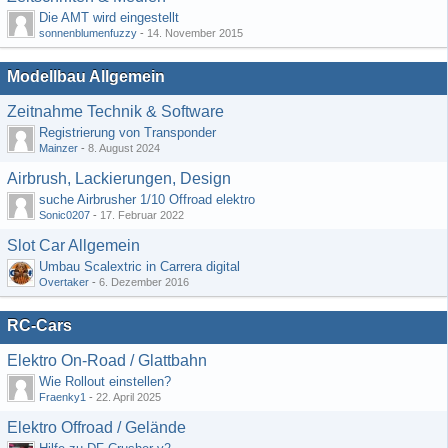
Die AMT wird eingestellt
sonnenblumenfuzzy
-
14. November 2015
Modellbau Allgemein
Zeitnahme Technik & Software
Registrierung von Transponder
Mainzer
-
8. August 2024
Airbrush, Lackierungen, Design
suche Airbrusher 1/10 Offroad elektro
Sonic0207
-
17. Februar 2022
Slot Car Allgemein
Umbau Scalextric in Carrera digital
Overtaker
-
6. Dezember 2016
RC-Cars
Elektro On-Road / Glattbahn
Wie Rollout einstellen?
Fraenky1
-
22. April 2025
Elektro Offroad / Gelände