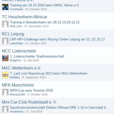
Training am 19.10.2024 beim AMSC Herne e.V.
Conehead
-
15. Oktober 2024
TC Heuchelheim-Minicar
Training in Beindersheim am 28.12.13-29.12.13
RS4_Fan
-
27. Dezember 2013
RCL Leipzig
LRP-HPI-Challenge beim Racing Center Leipzig am 21.-22.10.17
Laborkittel
-
21. Oktober 2017
MCC Lüdenscheid
1. Lüdenscheider Stadtmeisterschaft
EHighCo
-
11. Mai 2019
MAC-Mettenheim e.V.
7. Lauf zum Bayerncup 2013 beim MAC-Mettenheim
MSMike
-
8. September 2013
MFR Morschheim
MFR-Cup neue Termine 2016
thomas1106
-
5. Oktober 2016
Mini-Car-Club Rudolstadt e. V.
Sportkreismeisterschaft Elektro Offroad ORE 1:10 in Gamstädt bei Erfurt, Outdoor mit Indoor Ausweichmöglichkeit!!!
mucklmaxl
-
21. Juni 2016