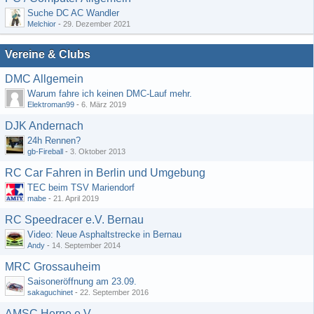
Suche DC AC Wandler
Melchior
-
29. Dezember 2021
Vereine & Clubs
DMC Allgemein
Warum fahre ich keinen DMC-Lauf mehr.
Elektroman99
-
6. März 2019
DJK Andernach
24h Rennen?
gb-Fireball
-
3. Oktober 2013
RC Car Fahren in Berlin und Umgebung
TEC beim TSV Mariendorf
mabe
-
21. April 2019
RC Speedracer e.V. Bernau
Video: Neue Asphaltstrecke in Bernau
Andy
-
14. September 2014
MRC Grossauheim
Saisoneröffnung am 23.09.
sakaguchinet
-
22. September 2016
AMSC Herne e.V.