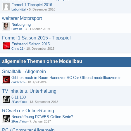
Formel 1 Tippspiel 2016
Laborkittel
-
5. Dezember 2016
weiterer Motorsport
Nürburgring
Lotts18
-
30. Oktober 2019
Formel 1 Saison 2015 - Tippspiel
Endstand Saison 2015
Chris 21
-
10. Dezember 2015
allgemeine Themen ohne Modellbau
Smalltalk - Allgemein
Gibt es noch in Raum Hannover RC Car Offroad modellbauvereine, habe selbst schon gegoogelt aber erfolglos
calotchro
-
10. April 2024
TV Inhalte u. Unterhaltung
6.11.130
2Fast4You
-
13. September 2013
RCweb.de OnlineRacing
Neueröffnung RCWEB Online-Serie?
2Fast4You
-
7. Januar 2017
PC / Computer Allgemein