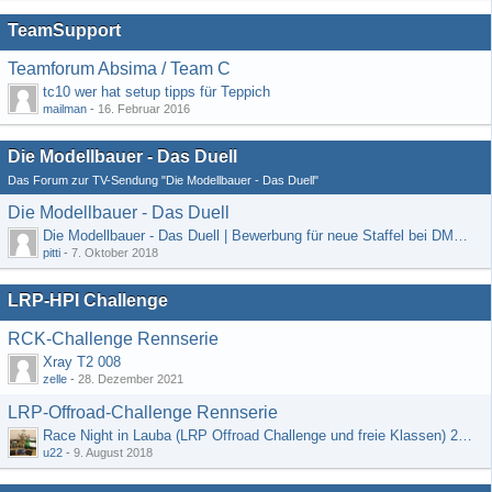
TeamSupport
Teamforum Absima / Team C
tc10 wer hat setup tipps für Teppich
mailman
-
16. Februar 2016
Die Modellbauer - Das Duell
Das Forum zur TV-Sendung "Die Modellbauer - Das Duell"
Die Modellbauer - Das Duell
Die Modellbauer - Das Duell | Bewerbung für neue Staffel bei DMAX *Werbung*
pitti
-
7. Oktober 2018
LRP-HPI Challenge
RCK-Challenge Rennserie
Xray T2 008
zelle
-
28. Dezember 2021
LRP-Offroad-Challenge Rennserie
Race Night in Lauba (LRP Offroad Challenge und freie Klassen) 25/26.08
u22
-
9. August 2018