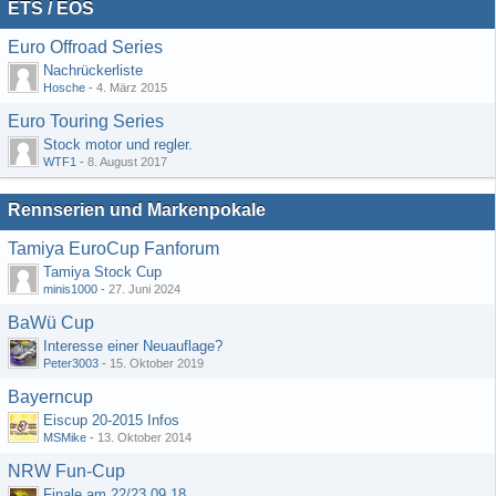
ETS / EOS
Euro Offroad Series
Nachrückerliste
Hosche
-
4. März 2015
Euro Touring Series
Stock motor und regler.
WTF1
-
8. August 2017
Rennserien und Markenpokale
Tamiya EuroCup Fanforum
Tamiya Stock Cup
minis1000
-
27. Juni 2024
BaWü Cup
Interesse einer Neuauflage?
Peter3003
-
15. Oktober 2019
Bayerncup
Eiscup 20-2015 Infos
MSMike
-
13. Oktober 2014
NRW Fun-Cup
Finale am 22/23.09.18