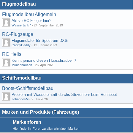
Flugmodellbau
Flugmodellbau Allgemein
Aktive RC-Flieger hier?
Wassertank7
-
24. September 2019
RC-Flugzeuge
Flugsimulator für Spectrum DX6i
CaddyDaddy
-
13. Januar 2023
RC Helis
Kennt jemand diesen Hubschrauber ?
Münchhausen
-
26. April 2020
Schiffsmodellbau
Boots-/Schiffsmodellbau
Problem mit Wassereintritt durchs Stevenrohr beim Rennboot
JohannesM
-
2. Juli 2026
Marken und Produkte (Fahrzeuge)
Markenforen
Hier findet ihr Foren zu allen wichtigen Marken