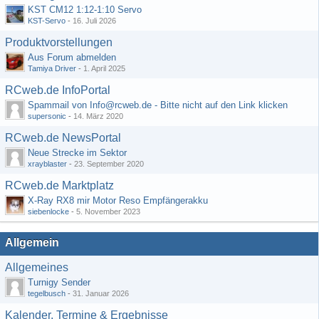
KST CM12 1:12-1:10 Servo
KST-Servo
-
16. Juli 2026
Produktvorstellungen
Aus Forum abmelden
Tamiya Driver
-
1. April 2025
RCweb.de InfoPortal
Spammail von Info@rcweb.de - Bitte nicht auf den Link klicken
supersonic
-
14. März 2020
RCweb.de NewsPortal
Neue Strecke im Sektor
xrayblaster
-
23. September 2020
RCweb.de Marktplatz
X-Ray RX8 mir Motor Reso Empfängerakku
siebenlocke
-
5. November 2023
Allgemein
Allgemeines
Turnigy Sender
tegelbusch
-
31. Januar 2026
Kalender, Termine & Ergebnisse