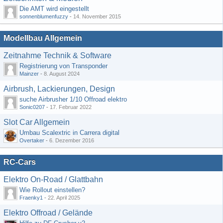
Die AMT wird eingestellt
sonnenblumenfuzzy
-
14. November 2015
Modellbau Allgemein
Zeitnahme Technik & Software
Registrierung von Transponder
Mainzer
-
8. August 2024
Airbrush, Lackierungen, Design
suche Airbrusher 1/10 Offroad elektro
Sonic0207
-
17. Februar 2022
Slot Car Allgemein
Umbau Scalextric in Carrera digital
Overtaker
-
6. Dezember 2016
RC-Cars
Elektro On-Road / Glattbahn
Wie Rollout einstellen?
Fraenky1
-
22. April 2025
Elektro Offroad / Gelände