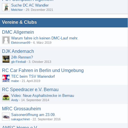
Suche DC AC Wandler
Melchior
-
29. Dezember 2021
Vereine & Clubs
DMC Allgemein
Warum fahre ich keinen DMC-Lauf mehr.
Elektroman99
-
6. März 2019
DJK Andernach
24h Rennen?
gb-Fireball
-
3. Oktober 2013
RC Car Fahren in Berlin und Umgebung
TEC beim TSV Mariendorf
mabe
-
21. April 2019
RC Speedracer e.V. Bernau
Video: Neue Asphaltstrecke in Bernau
Andy
-
14. September 2014
MRC Grossauheim
Saisoneröffnung am 23.09.
sakaguchinet
-
22. September 2016
AMSC Herne e.V.