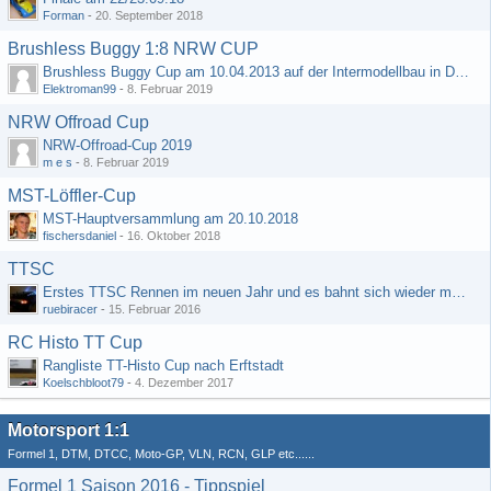
Forman
-
20. September 2018
Brushless Buggy 1:8 NRW CUP
Brushless Buggy Cup am 10.04.2013 auf der Intermodellbau in Dortmund
Elektroman99
-
8. Februar 2019
NRW Offroad Cup
NRW-Offroad-Cup 2019
m e s
-
8. Februar 2019
MST-Löffler-Cup
MST-Hauptversammlung am 20.10.2018
fischersdaniel
-
16. Oktober 2018
TTSC
Erstes TTSC Rennen im neuen Jahr und es bahnt sich wieder mal eine Rekordteilnehmerzahl an
ruebiracer
-
15. Februar 2016
RC Histo TT Cup
Rangliste TT-Histo Cup nach Erftstadt
Koelschbloot79
-
4. Dezember 2017
Motorsport 1:1
Formel 1, DTM, DTCC, Moto-GP, VLN, RCN, GLP etc......
Formel 1 Saison 2016 - Tippspiel