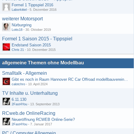
Formel 1 Tippspiel 2016
Laborkittel
-
5. Dezember 2016
weiterer Motorsport
Nürburgring
Lotts18
-
30. Oktober 2019
Formel 1 Saison 2015 - Tippspiel
Endstand Saison 2015
Chris 21
-
10. Dezember 2015
allgemeine Themen ohne Modellbau
Smalltalk - Allgemein
Gibt es noch in Raum Hannover RC Car Offroad modellbauvereine, habe selbst schon gegoogelt aber erfolglos
calotchro
-
10. April 2024
TV Inhalte u. Unterhaltung
6.11.130
2Fast4You
-
13. September 2013
RCweb.de OnlineRacing
Neueröffnung RCWEB Online-Serie?
2Fast4You
-
7. Januar 2017
PC / Computer Allgemein