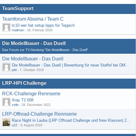
TeamSupport
Teamforum Absima / Team C
tc10 wer hat setup tipps für Teppich
mailman
-
16. Februar 2016
Die Modellbauer - Das Duell
Das Forum zur TV-Sendung "Die Modellbauer - Das Duell"
Die Modellbauer - Das Duell
Die Modellbauer - Das Duell | Bewerbung für neue Staffel bei DMAX *Werbung*
pitti
-
7. Oktober 2018
LRP-HPI Challenge
RCK-Challenge Rennserie
Xray T2 008
zelle
-
28. Dezember 2021
LRP-Offroad-Challenge Rennserie
Race Night in Lauba (LRP Offroad Challenge und freie Klassen) 25/26.08
u22
-
9. August 2018