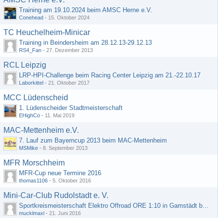
Training am 19.10.2024 beim AMSC Herne e.V.
Conehead
-
15. Oktober 2024
TC Heuchelheim-Minicar
Training in Beindersheim am 28.12.13-29.12.13
RS4_Fan
-
27. Dezember 2013
RCL Leipzig
LRP-HPI-Challenge beim Racing Center Leipzig am 21.-22.10.17
Laborkittel
-
21. Oktober 2017
MCC Lüdenscheid
1. Lüdenscheider Stadtmeisterschaft
EHighCo
-
11. Mai 2019
MAC-Mettenheim e.V.
7. Lauf zum Bayerncup 2013 beim MAC-Mettenheim
MSMike
-
8. September 2013
MFR Morschheim
MFR-Cup neue Termine 2016
thomas1106
-
5. Oktober 2016
Mini-Car-Club Rudolstadt e. V.
Sportkreismeisterschaft Elektro Offroad ORE 1:10 in Gamstädt bei Erfurt, Outdoor mit Indoor Ausweichmöglichkeit!!!
mucklmaxl
-
21. Juni 2016