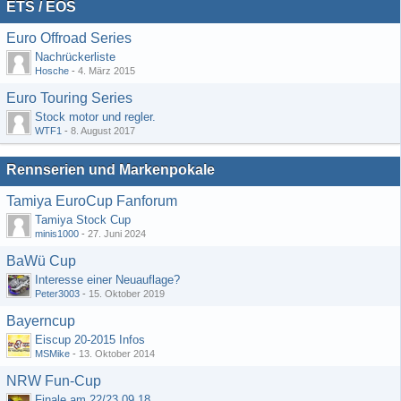
ETS / EOS
Euro Offroad Series
Nachrückerliste
Hosche
-
4. März 2015
Euro Touring Series
Stock motor und regler.
WTF1
-
8. August 2017
Rennserien und Markenpokale
Tamiya EuroCup Fanforum
Tamiya Stock Cup
minis1000
-
27. Juni 2024
BaWü Cup
Interesse einer Neuauflage?
Peter3003
-
15. Oktober 2019
Bayerncup
Eiscup 20-2015 Infos
MSMike
-
13. Oktober 2014
NRW Fun-Cup
Finale am 22/23.09.18