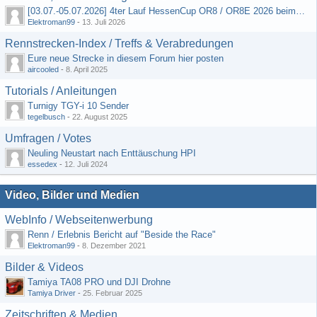
[03.07.-05.07.2026] 4ter Lauf HessenCup OR8 / OR8E 2026 beim MSV Linsengericht e.V.
Elektroman99
-
13. Juli 2026
Rennstrecken-Index / Treffs & Verabredungen
Eure neue Strecke in diesem Forum hier posten
aircooled
-
8. April 2025
Tutorials / Anleitungen
Turnigy TGY-i 10 Sender
tegelbusch
-
22. August 2025
Umfragen / Votes
Neuling Neustart nach Enttäuschung HPI
essedex
-
12. Juli 2024
Video, Bilder und Medien
WebInfo / Webseitenwerbung
Renn / Erlebnis Bericht auf "Beside the Race"
Elektroman99
-
8. Dezember 2021
Bilder & Videos
Tamiya TA08 PRO und DJI Drohne
Tamiya Driver
-
25. Februar 2025
Zeitschriften & Medien