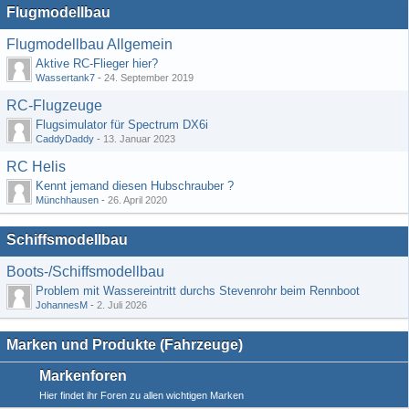
Flugmodellbau
Flugmodellbau Allgemein
Aktive RC-Flieger hier?
Wassertank7
-
24. September 2019
RC-Flugzeuge
Flugsimulator für Spectrum DX6i
CaddyDaddy
-
13. Januar 2023
RC Helis
Kennt jemand diesen Hubschrauber ?
Münchhausen
-
26. April 2020
Schiffsmodellbau
Boots-/Schiffsmodellbau
Problem mit Wassereintritt durchs Stevenrohr beim Rennboot
JohannesM
-
2. Juli 2026
Marken und Produkte (Fahrzeuge)
Markenforen
Hier findet ihr Foren zu allen wichtigen Marken