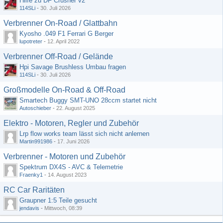
Hilfe zu DF Crusher v2
114SLi
-
30. Juli 2026
Verbrenner On-Road / Glattbahn
Kyosho .049 F1 Ferrari G Berger
lupotreter
-
12. April 2022
Verbrenner Off-Road / Gelände
Hpi Savage Brushless Umbau fragen
114SLi
-
30. Juli 2026
Großmodelle On-Road & Off-Road
Smartech Buggy SMT-UNO 28ccm startet nicht
Autoschieber
-
22. August 2025
Elektro - Motoren, Regler und Zubehör
Lrp flow works team lässt sich nicht anlernen
Martin991986
-
17. Juni 2026
Verbrenner - Motoren und Zubehör
Spektrum DX4S - AVC & Telemetrie
Fraenky1
-
14. August 2023
RC Car Raritäten
Graupner 1:5 Teile gesucht
jendavis
-
Mittwoch, 08:39