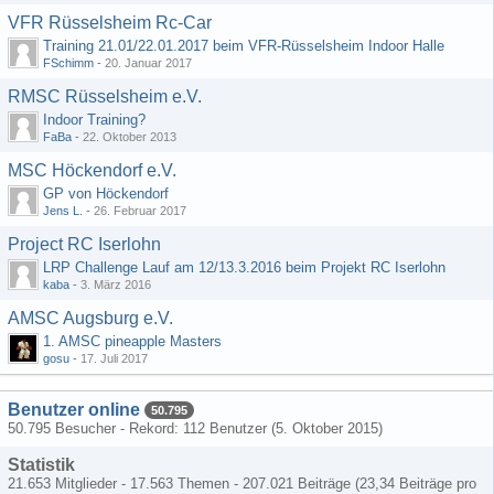
VFR Rüsselsheim Rc-Car
Training 21.01/22.01.2017 beim VFR-Rüsselsheim Indoor Halle
FSchimm
-
20. Januar 2017
RMSC Rüsselsheim e.V.
Indoor Training?
FaBa
-
22. Oktober 2013
MSC Höckendorf e.V.
GP von Höckendorf
Jens L.
-
26. Februar 2017
Project RC Iserlohn
LRP Challenge Lauf am 12/13.3.2016 beim Projekt RC Iserlohn
kaba
-
3. März 2016
AMSC Augsburg e.V.
1. AMSC pineapple Masters
gosu
-
17. Juli 2017
Benutzer online
50.795
50.795 Besucher - Rekord: 112 Benutzer (
5. Oktober 2015
)
Statistik
21.653 Mitglieder - 17.563 Themen - 207.021 Beiträge (23,34 Beiträge pro