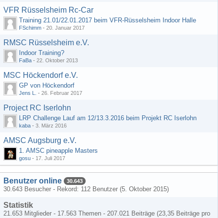
VFR Rüsselsheim Rc-Car
Training 21.01/22.01.2017 beim VFR-Rüsselsheim Indoor Halle
FSchimm
-
20. Januar 2017
RMSC Rüsselsheim e.V.
Indoor Training?
FaBa
-
22. Oktober 2013
MSC Höckendorf e.V.
GP von Höckendorf
Jens L.
-
26. Februar 2017
Project RC Iserlohn
LRP Challenge Lauf am 12/13.3.2016 beim Projekt RC Iserlohn
kaba
-
3. März 2016
AMSC Augsburg e.V.
1. AMSC pineapple Masters
gosu
-
17. Juli 2017
Benutzer online
30.643
30.643 Besucher - Rekord: 112 Benutzer (
5. Oktober 2015
)
Statistik
21.653 Mitglieder - 17.563 Themen - 207.021 Beiträge (23,35 Beiträge pro