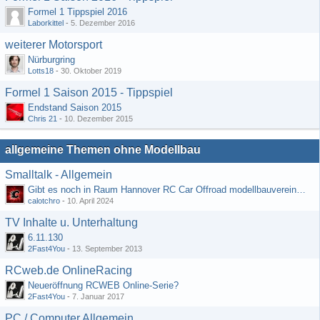
Formel 1 Tippspiel 2016
Laborkittel
-
5. Dezember 2016
weiterer Motorsport
Nürburgring
Lotts18
-
30. Oktober 2019
Formel 1 Saison 2015 - Tippspiel
Endstand Saison 2015
Chris 21
-
10. Dezember 2015
allgemeine Themen ohne Modellbau
Smalltalk - Allgemein
Gibt es noch in Raum Hannover RC Car Offroad modellbauvereine, habe selbst schon gegoogelt aber erfolglos
calotchro
-
10. April 2024
TV Inhalte u. Unterhaltung
6.11.130
2Fast4You
-
13. September 2013
RCweb.de OnlineRacing
Neueröffnung RCWEB Online-Serie?
2Fast4You
-
7. Januar 2017
PC / Computer Allgemein