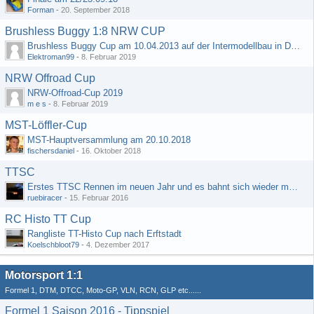
Forman
-
20. September 2018
Brushless Buggy 1:8 NRW CUP
Brushless Buggy Cup am 10.04.2013 auf der Intermodellbau in Dortmund
Elektroman99
-
8. Februar 2019
NRW Offroad Cup
NRW-Offroad-Cup 2019
m e s
-
8. Februar 2019
MST-Löffler-Cup
MST-Hauptversammlung am 20.10.2018
fischersdaniel
-
16. Oktober 2018
TTSC
Erstes TTSC Rennen im neuen Jahr und es bahnt sich wieder mal eine Rekordteilnehmerzahl an
ruebiracer
-
15. Februar 2016
RC Histo TT Cup
Rangliste TT-Histo Cup nach Erftstadt
Koelschbloot79
-
4. Dezember 2017
Motorsport 1:1
Formel 1, DTM, DTCC, Moto-GP, VLN, RCN, GLP etc......
Formel 1 Saison 2016 - Tippspiel