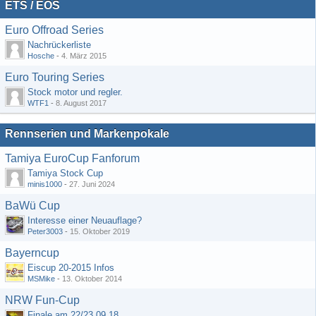
ETS / EOS
Euro Offroad Series
Nachrückerliste
Hosche
-
4. März 2015
Euro Touring Series
Stock motor und regler.
WTF1
-
8. August 2017
Rennserien und Markenpokale
Tamiya EuroCup Fanforum
Tamiya Stock Cup
minis1000
-
27. Juni 2024
BaWü Cup
Interesse einer Neuauflage?
Peter3003
-
15. Oktober 2019
Bayerncup
Eiscup 20-2015 Infos
MSMike
-
13. Oktober 2014
NRW Fun-Cup
Finale am 22/23.09.18