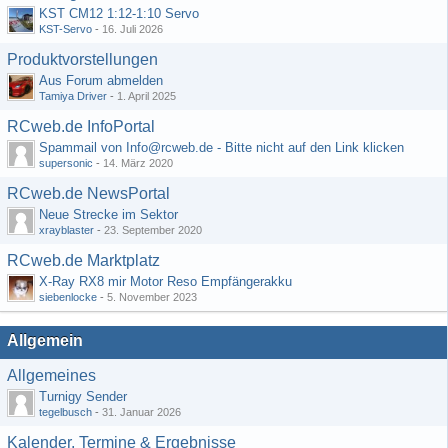
KST CM12 1:12-1:10 Servo
KST-Servo
-
16. Juli 2026
Produktvorstellungen
Aus Forum abmelden
Tamiya Driver
-
1. April 2025
RCweb.de InfoPortal
Spammail von Info@rcweb.de - Bitte nicht auf den Link klicken
supersonic
-
14. März 2020
RCweb.de NewsPortal
Neue Strecke im Sektor
xrayblaster
-
23. September 2020
RCweb.de Marktplatz
X-Ray RX8 mir Motor Reso Empfängerakku
siebenlocke
-
5. November 2023
Allgemein
Allgemeines
Turnigy Sender
tegelbusch
-
31. Januar 2026
Kalender, Termine & Ergebnisse