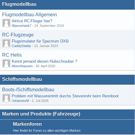
Flugmodellbau
Flugmodellbau Allgemein
Aktive RC-Flieger hier?
Wassertank7
-
24. September 2019
RC-Flugzeuge
Flugsimulator für Spectrum DX6i
CaddyDaddy
-
13. Januar 2023
RC Helis
Kennt jemand diesen Hubschrauber ?
Münchhausen
-
26. April 2020
Schiffsmodellbau
Boots-/Schiffsmodellbau
Problem mit Wassereintritt durchs Stevenrohr beim Rennboot
JohannesM
-
2. Juli 2026
Marken und Produkte (Fahrzeuge)
Markenforen
Hier findet ihr Foren zu allen wichtigen Marken