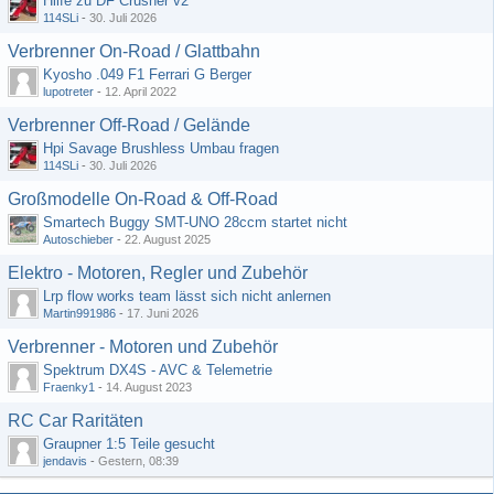
Hilfe zu DF Crusher v2
114SLi
-
30. Juli 2026
Verbrenner On-Road / Glattbahn
Kyosho .049 F1 Ferrari G Berger
lupotreter
-
12. April 2022
Verbrenner Off-Road / Gelände
Hpi Savage Brushless Umbau fragen
114SLi
-
30. Juli 2026
Großmodelle On-Road & Off-Road
Smartech Buggy SMT-UNO 28ccm startet nicht
Autoschieber
-
22. August 2025
Elektro - Motoren, Regler und Zubehör
Lrp flow works team lässt sich nicht anlernen
Martin991986
-
17. Juni 2026
Verbrenner - Motoren und Zubehör
Spektrum DX4S - AVC & Telemetrie
Fraenky1
-
14. August 2023
RC Car Raritäten
Graupner 1:5 Teile gesucht
jendavis
-
Gestern, 08:39