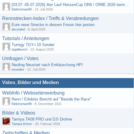
[03.07.-05.07.2026] 4ter Lauf HessenCup OR8 / OR8E 2026 beim MSV Linsengericht e.V.
Elektroman99
-
13. Juli 2026
Rennstrecken-Index / Treffs & Verabredungen
Eure neue Strecke in diesem Forum hier posten
aircooled
-
8. April 2025
Tutorials / Anleitungen
Turnigy TGY-i 10 Sender
tegelbusch
-
22. August 2025
Umfragen / Votes
Neuling Neustart nach Enttäuschung HPI
essedex
-
12. Juli 2024
Video, Bilder und Medien
WebInfo / Webseitenwerbung
Renn / Erlebnis Bericht auf "Beside the Race"
Elektroman99
-
8. Dezember 2021
Bilder & Videos
Tamiya TA08 PRO und DJI Drohne
Tamiya Driver
-
25. Februar 2025
Zeitschriften & Medien