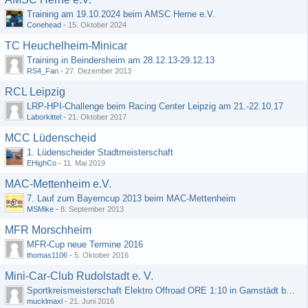
Training am 19.10.2024 beim AMSC Herne e.V.
Conehead
-
15. Oktober 2024
TC Heuchelheim-Minicar
Training in Beindersheim am 28.12.13-29.12.13
RS4_Fan
-
27. Dezember 2013
RCL Leipzig
LRP-HPI-Challenge beim Racing Center Leipzig am 21.-22.10.17
Laborkittel
-
21. Oktober 2017
MCC Lüdenscheid
1. Lüdenscheider Stadtmeisterschaft
EHighCo
-
11. Mai 2019
MAC-Mettenheim e.V.
7. Lauf zum Bayerncup 2013 beim MAC-Mettenheim
MSMike
-
8. September 2013
MFR Morschheim
MFR-Cup neue Termine 2016
thomas1106
-
5. Oktober 2016
Mini-Car-Club Rudolstadt e. V.
Sportkreismeisterschaft Elektro Offroad ORE 1:10 in Gamstädt bei Erfurt, Outdoor mit Indoor Ausweichmöglichkeit!!!
mucklmaxl
-
21. Juni 2016