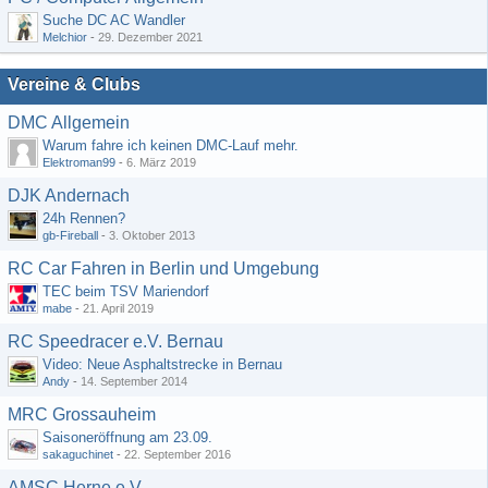
Suche DC AC Wandler
Melchior
-
29. Dezember 2021
Vereine & Clubs
DMC Allgemein
Warum fahre ich keinen DMC-Lauf mehr.
Elektroman99
-
6. März 2019
DJK Andernach
24h Rennen?
gb-Fireball
-
3. Oktober 2013
RC Car Fahren in Berlin und Umgebung
TEC beim TSV Mariendorf
mabe
-
21. April 2019
RC Speedracer e.V. Bernau
Video: Neue Asphaltstrecke in Bernau
Andy
-
14. September 2014
MRC Grossauheim
Saisoneröffnung am 23.09.
sakaguchinet
-
22. September 2016
AMSC Herne e.V.