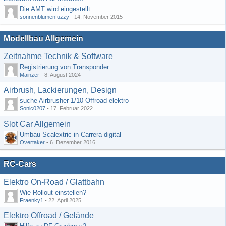
Die AMT wird eingestellt
sonnenblumenfuzzy
-
14. November 2015
Modellbau Allgemein
Zeitnahme Technik & Software
Registrierung von Transponder
Mainzer
-
8. August 2024
Airbrush, Lackierungen, Design
suche Airbrusher 1/10 Offroad elektro
Sonic0207
-
17. Februar 2022
Slot Car Allgemein
Umbau Scalextric in Carrera digital
Overtaker
-
6. Dezember 2016
RC-Cars
Elektro On-Road / Glattbahn
Wie Rollout einstellen?
Fraenky1
-
22. April 2025
Elektro Offroad / Gelände