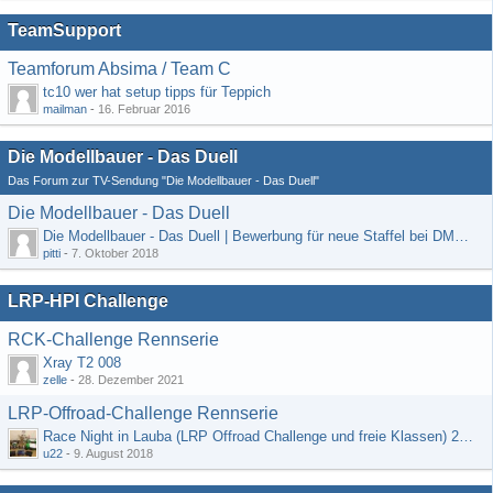
TeamSupport
Teamforum Absima / Team C
tc10 wer hat setup tipps für Teppich
mailman
-
16. Februar 2016
Die Modellbauer - Das Duell
Das Forum zur TV-Sendung "Die Modellbauer - Das Duell"
Die Modellbauer - Das Duell
Die Modellbauer - Das Duell | Bewerbung für neue Staffel bei DMAX *Werbung*
pitti
-
7. Oktober 2018
LRP-HPI Challenge
RCK-Challenge Rennserie
Xray T2 008
zelle
-
28. Dezember 2021
LRP-Offroad-Challenge Rennserie
Race Night in Lauba (LRP Offroad Challenge und freie Klassen) 25/26.08
u22
-
9. August 2018