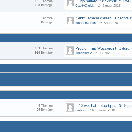
Flugsimulator für Spectrum DX6i
181
Themen
1.168
Beiträge
CaddyDaddy
-
13. Januar 2023
Kennt jemand diesen Hubschraub
1
Themen
1
Beiträge
Münchhausen
-
26. April 2020
133
Themen
916
Beiträge
JohannesM
-
2. Juli 2026
tc10 wer hat setup tipps für Tepp
5
Themen
25
Beiträge
mailman
-
16. Februar 2016