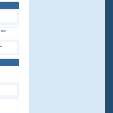
ektro
al