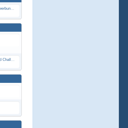
Die Modellbauer - Das Duell | Bewerbung für neue Staffel bei DMAX *Werbung*
Race Night in Lauba (LRP Offroad Challenge und freie Klassen) 25/26.08