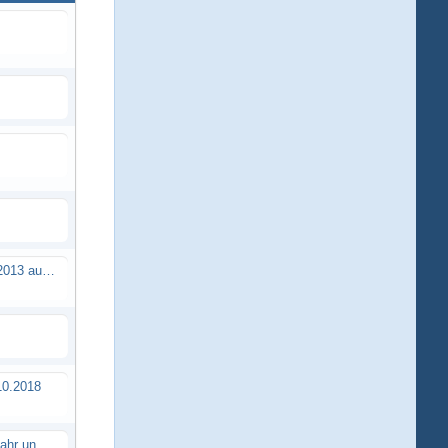
Brushless Buggy Cup am 10.04.2013 auf der Intermodellbau in Dortmund
0.2018
Erstes TTSC Rennen im neuen Jahr und es bahnt sich wieder mal eine Rekordteilnehmerzahl an