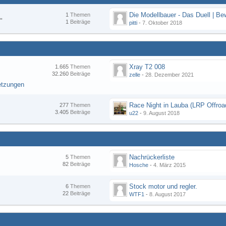
1
Themen
"
1
Beiträge
pitti
-
7. Oktober 2018
Xray T2 008
1.665
Themen
32.260
Beiträge
zelle
-
28. Dezember 2021
etzungen
277
Themen
3.405
Beiträge
u22
-
9. August 2018
Nachrückerliste
5
Themen
82
Beiträge
Hosche
-
4. März 2015
Stock motor und regler.
6
Themen
22
Beiträge
WTF1
-
8. August 2017