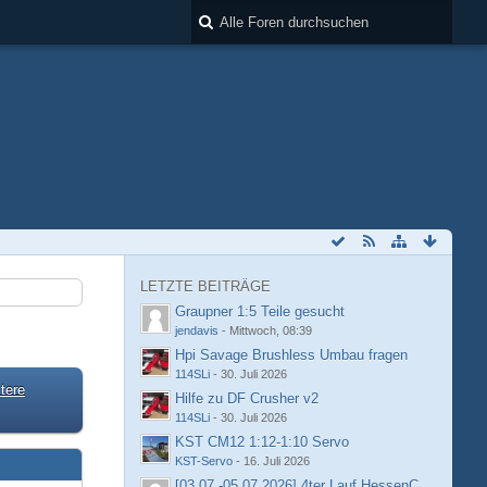
LETZTE BEITRÄGE
Graupner 1:5 Teile gesucht
jendavis
-
Mittwoch, 08:39
Hpi Savage Brushless Umbau fragen
114SLi
-
30. Juli 2026
tere
Hilfe zu DF Crusher v2
114SLi
-
30. Juli 2026
KST CM12 1:12-1:10 Servo
KST-Servo
-
16. Juli 2026
[03.07.-05.07.2026] 4ter Lauf HessenCup OR8 /