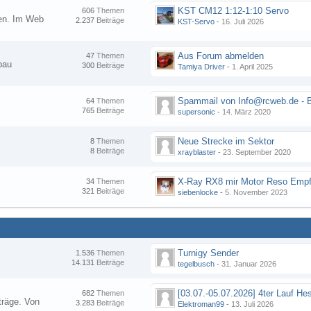
KST CM12 1:12-1:10 Servo
606
Themen
nen. Im Web
2.237
Beiträge
KST-Servo
-
16. Juli 2026
Aus Forum abmelden
47
Themen
bau
300
Beiträge
Tamiya Driver
-
1. April 2025
64
Themen
765
Beiträge
supersonic
-
14. März 2020
Neue Strecke im Sektor
8
Themen
8
Beiträge
xrayblaster
-
23. September 2020
34
Themen
321
Beiträge
siebenlocke
-
5. November 2023
Turnigy Sender
1.536
Themen
14.131
Beiträge
tegelbusch
-
31. Januar 2026
682
Themen
träge. Von
3.283
Beiträge
Elektroman99
-
13. Juli 2026