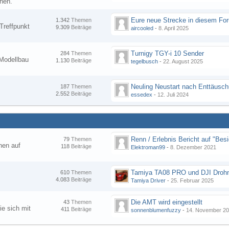
nen.
1.342
Themen
Treffpunkt
9.309
Beiträge
aircooled
-
8. April 2025
Turnigy TGY-i 10 Sender
284
Themen
Modellbau
1.130
Beiträge
tegelbusch
-
22. August 2025
Neuling Neustart nach Enttäusc
187
Themen
2.552
Beiträge
essedex
-
12. Juli 2024
79
Themen
hen auf
118
Beiträge
Elektroman99
-
8. Dezember 2021
Tamiya TA08 PRO und DJI Droh
610
Themen
4.083
Beiträge
Tamiya Driver
-
25. Februar 2025
Die AMT wird eingestellt
43
Themen
ie sich mit
411
Beiträge
sonnenblumenfuzzy
-
14. November 2