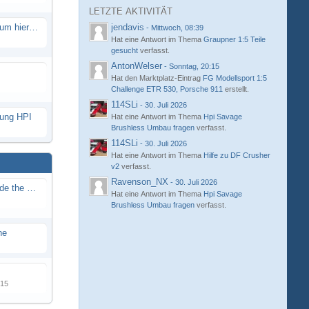
LETZTE AKTIVITÄT
Eure neue Strecke in diesem Forum hier posten
jendavis
-
Mittwoch, 08:39
Hat eine Antwort im Thema
Graupner 1:5 Teile
gesucht
verfasst.
AntonWelser
-
Sonntag, 20:15
Hat den Marktplatz-Eintrag
FG Modellsport 1:5
Challenge ETR 530, Porsche 911
erstellt.
114SLi
-
30. Juli 2026
hung HPI
Hat eine Antwort im Thema
Hpi Savage
Brushless Umbau fragen
verfasst.
114SLi
-
30. Juli 2026
Hat eine Antwort im Thema
Hilfe zu DF Crusher
v2
verfasst.
Ravenson_NX
-
30. Juli 2026
Renn / Erlebnis Bericht auf "Beside the Race"
Hat eine Antwort im Thema
Hpi Savage
Brushless Umbau fragen
verfasst.
ne
015