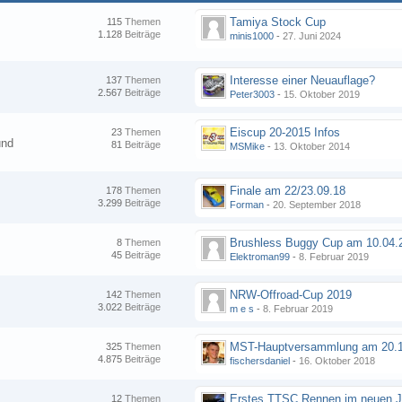
Tamiya Stock Cup
115
Themen
1.128
Beiträge
minis1000
-
27. Juni 2024
Interesse einer Neuauflage?
137
Themen
2.567
Beiträge
Peter3003
-
15. Oktober 2019
Eiscup 20-2015 Infos
23
Themen
und
81
Beiträge
MSMike
-
13. Oktober 2014
Finale am 22/23.09.18
178
Themen
3.299
Beiträge
Forman
-
20. September 2018
8
Themen
45
Beiträge
Elektroman99
-
8. Februar 2019
NRW-Offroad-Cup 2019
142
Themen
3.022
Beiträge
m e s
-
8. Februar 2019
MST-Hauptversammlung am 20.1
325
Themen
4.875
Beiträge
fischersdaniel
-
16. Oktober 2018
12
Themen