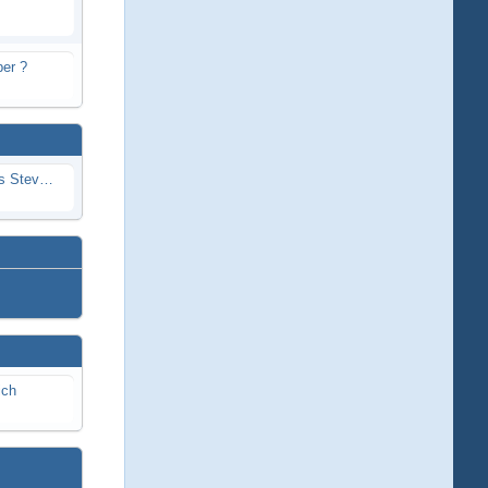
er ?
Problem mit Wassereintritt durchs Stevenrohr beim Rennboot
ich