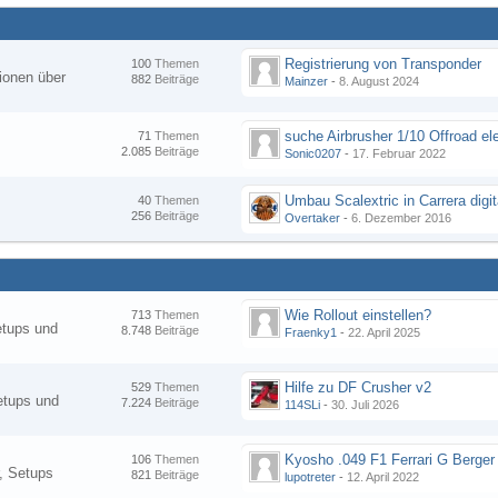
Registrierung von Transponder
100
Themen
ionen über
882
Beiträge
Mainzer
-
8. August 2024
suche Airbrusher 1/10 Offroad el
71
Themen
2.085
Beiträge
Sonic0207
-
17. Februar 2022
Umbau Scalextric in Carrera digit
40
Themen
256
Beiträge
Overtaker
-
6. Dezember 2016
Wie Rollout einstellen?
713
Themen
etups und
8.748
Beiträge
Fraenky1
-
22. April 2025
Hilfe zu DF Crusher v2
529
Themen
etups und
7.224
Beiträge
114SLi
-
30. Juli 2026
Kyosho .049 F1 Ferrari G Berger
106
Themen
, Setups
821
Beiträge
lupotreter
-
12. April 2022