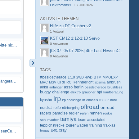
Elektroman99
-
13. Juli 2026
AKTIVSTE THEMEN
Hilfe zu DF Crusher v2
1 Antwort
KST CM12 1:12-1:10 Servo
0 Antworten
Spammail von Info@rcweb.de - Bitte nicht auf den Link klicken
[03.07.-05.07.2026] 4ter Lauf HessenCup OR8 /
0 Antworten
TAGS
#besidetherace
1:10
BTM
2WD
4WD
MMOEXP
X-Ray RX8 mir Motor Reso Empfängerakku
OR8
Rennbericht
MRC
MSV
RC
absima
airbrush
berlin
akku
asso
anfänger
besidetherace
brushless
buggy
challenge
hpi
elektro
graupner
kaufberatung
lrp
kyosho
motor
lrp challenge
m-chassis
norc
offroad
onroad
nordschleife
nürburgring
racers paradise
rennen
regler
reifen
rookie
tamiya
schumacher
team associated
teppichstrecke
tourenwagen
training
traxxas
xray
truggy
tt-01
[03.07.-05.07.2026] 4ter Lauf HessenCup OR8 / OR8E 2026 beim MSV Linsengericht e.V.