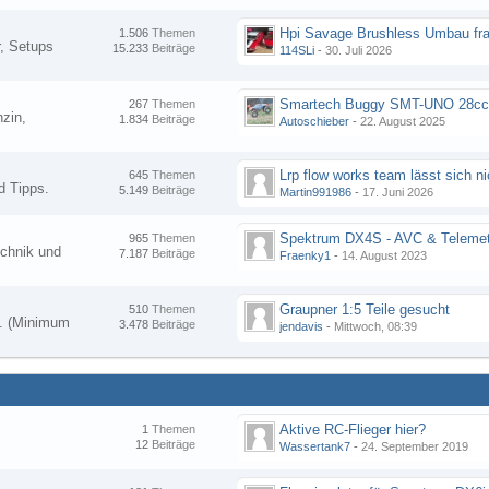
Hpi Savage Brushless Umbau fr
1.506
Themen
, Setups
15.233
Beiträge
114SLi
-
30. Juli 2026
267
Themen
zin,
1.834
Beiträge
Autoschieber
-
22. August 2025
645
Themen
d Tipps.
5.149
Beiträge
Martin991986
-
17. Juni 2026
Spektrum DX4S - AVC & Telemet
965
Themen
chnik und
7.187
Beiträge
Fraenky1
-
14. August 2023
Graupner 1:5 Teile gesucht
510
Themen
en. (Minimum
3.478
Beiträge
jendavis
-
Mittwoch, 08:39
Aktive RC-Flieger hier?
1
Themen
12
Beiträge
Wassertank7
-
24. September 2019