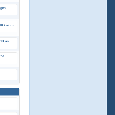
agen
Smartech Buggy SMT-UNO 28ccm startet nicht
Lrp flow works team lässt sich nicht anlernen
rie