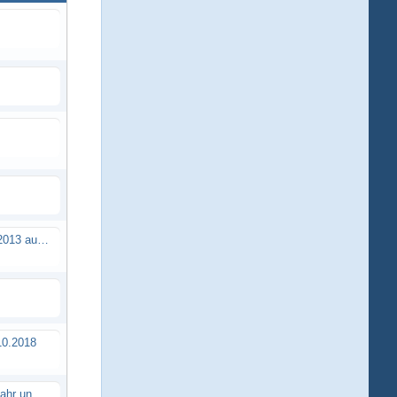
Brushless Buggy Cup am 10.04.2013 auf der Intermodellbau in Dortmund
0.2018
Erstes TTSC Rennen im neuen Jahr und es bahnt sich wieder mal eine Rekordteilnehmerzahl an