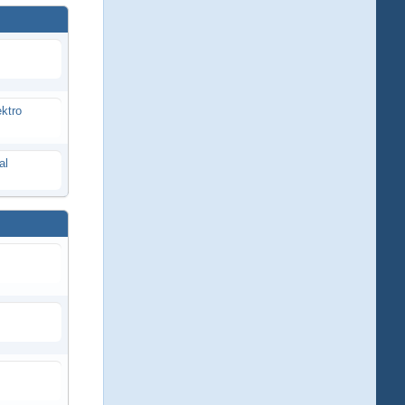
ektro
al