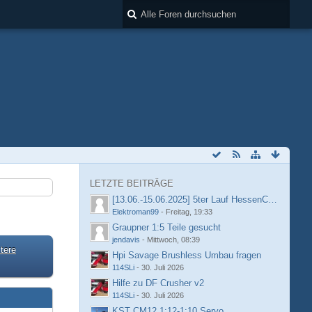
LETZTE BEITRÄGE
[13.06.-15.06.2025] 5ter Lauf HessenCup OR8 /
Elektroman99
-
Freitag, 19:33
Graupner 1:5 Teile gesucht
jendavis
-
Mittwoch, 08:39
tere
Hpi Savage Brushless Umbau fragen
114SLi
-
30. Juli 2026
Hilfe zu DF Crusher v2
114SLi
-
30. Juli 2026
KST CM12 1:12-1:10 Servo