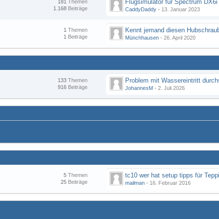
Flugsimulator für Spectrum DX6i
181
Themen
1.168
Beiträge
CaddyDaddy
-
13. Januar 2023
Kennt jemand diesen Hubschraub
1
Themen
1
Beiträge
Münchhausen
-
26. April 2020
133
Themen
916
Beiträge
JohannesM
-
2. Juli 2026
tc10 wer hat setup tipps für Tepp
5
Themen
25
Beiträge
mailman
-
16. Februar 2016