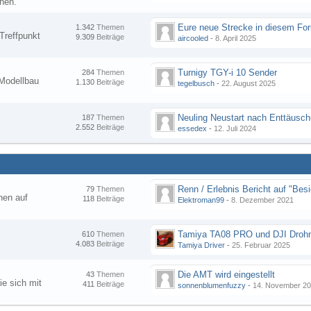
nen.
1.342
Themen
Treffpunkt
9.309
Beiträge
aircooled
-
8. April 2025
Turnigy TGY-i 10 Sender
284
Themen
Modellbau
1.130
Beiträge
tegelbusch
-
22. August 2025
Neuling Neustart nach Enttäusc
187
Themen
2.552
Beiträge
essedex
-
12. Juli 2024
79
Themen
hen auf
118
Beiträge
Elektroman99
-
8. Dezember 2021
Tamiya TA08 PRO und DJI Droh
610
Themen
4.083
Beiträge
Tamiya Driver
-
25. Februar 2025
Die AMT wird eingestellt
43
Themen
ie sich mit
411
Beiträge
sonnenblumenfuzzy
-
14. November 2