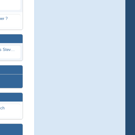
er ?
Problem mit Wassereintritt durchs Stevenrohr beim Rennboot
ich