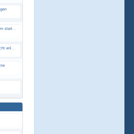
agen
Smartech Buggy SMT-UNO 28ccm startet nicht
Lrp flow works team lässt sich nicht anlernen
rie