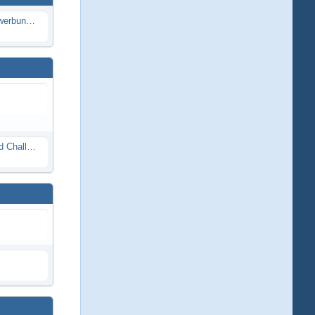
Die Modellbauer - Das Duell | Bewerbung für neue Staffel bei DMAX *Werbung*
Race Night in Lauba (LRP Offroad Challenge und freie Klassen) 25/26.08