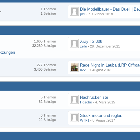
1
Themen
"
1
Beiträge
pitti
-
7. Oktober 2018
Xray T2 008
1.665
Themen
32.260
Beiträge
zelle
-
28. Dezember 2021
etzungen
277
Themen
3.405
Beiträge
u22
-
9. August 2018
Nachrückerliste
5
Themen
82
Beiträge
Hosche
-
4. März 2015
Stock motor und regler.
6
Themen
22
Beiträge
WTF1
-
8. August 2017