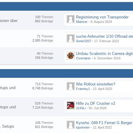
Registrierung von Transponder
100
Themen
ionen über
882
Beiträge
Mainzer
-
8. August 2024
suche Airbrusher 1/10 Offroad el
71
Themen
2.085
Beiträge
Sonic0207
-
17. Februar 2022
Umbau Scalextric in Carrera digit
40
Themen
256
Beiträge
Overtaker
-
6. Dezember 2016
Wie Rollout einstellen?
713
Themen
etups und
8.748
Beiträge
Fraenky1
-
22. April 2025
Hilfe zu DF Crusher v2
529
Themen
etups und
7.224
Beiträge
114SLi
-
30. Juli 2026
Kyosho .049 F1 Ferrari G Berger
106
Themen
, Setups
821
Beiträge
lupotreter
-
12. April 2022