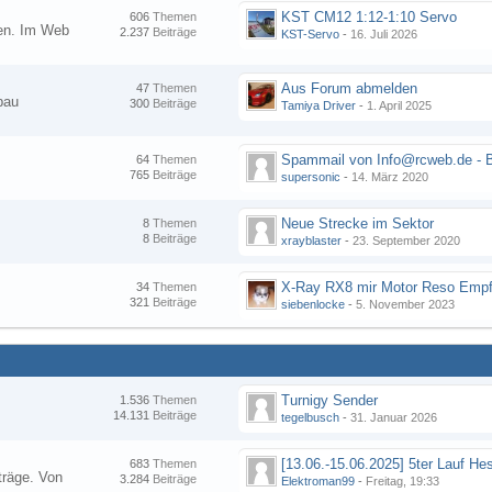
KST CM12 1:12-1:10 Servo
606
Themen
nen. Im Web
2.237
Beiträge
KST-Servo
-
16. Juli 2026
Aus Forum abmelden
47
Themen
bau
300
Beiträge
Tamiya Driver
-
1. April 2025
64
Themen
765
Beiträge
supersonic
-
14. März 2020
Neue Strecke im Sektor
8
Themen
8
Beiträge
xrayblaster
-
23. September 2020
34
Themen
321
Beiträge
siebenlocke
-
5. November 2023
Turnigy Sender
1.536
Themen
14.131
Beiträge
tegelbusch
-
31. Januar 2026
683
Themen
träge. Von
3.284
Beiträge
Elektroman99
-
Freitag, 19:33