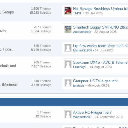
Hpi Savage Brushless Umbau fr
1.506
Themen
, Setups
15.233
Beiträge
114SLi
-
30. Juli 2026
267
Themen
zin,
1.834
Beiträge
Autoschieber
-
22. August 2025
645
Themen
d Tipps.
5.149
Beiträge
Martin991986
-
17. Juni 2026
Spektrum DX4S - AVC & Telemet
965
Themen
chnik und
7.187
Beiträge
Fraenky1
-
14. August 2023
Graupner 1:5 Teile gesucht
510
Themen
en. (Minimum
3.478
Beiträge
jendavis
-
Mittwoch, 08:39
Aktive RC-Flieger hier?
1
Themen
12
Beiträge
Wassertank7
-
24. September 2019