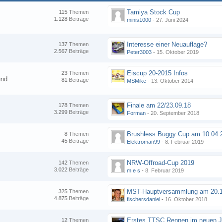
Tamiya Stock Cup
115
Themen
1.128
Beiträge
minis1000
-
27. Juni 2024
Interesse einer Neuauflage?
137
Themen
2.567
Beiträge
Peter3003
-
15. Oktober 2019
Eiscup 20-2015 Infos
23
Themen
und
81
Beiträge
MSMike
-
13. Oktober 2014
Finale am 22/23.09.18
178
Themen
3.299
Beiträge
Forman
-
20. September 2018
8
Themen
45
Beiträge
Elektroman99
-
8. Februar 2019
NRW-Offroad-Cup 2019
142
Themen
3.022
Beiträge
m e s
-
8. Februar 2019
MST-Hauptversammlung am 20.1
325
Themen
4.875
Beiträge
fischersdaniel
-
16. Oktober 2018
12
Themen