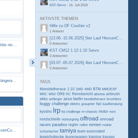
KST-Servo
-
16. Juli 2026
AKTIVSTE THEMEN
Hilfe zu DF Crusher v2
1 Antwort
[13.06.-15.06.2025] 5ter Lauf HessenCup OR8 /
0 Antworten
Spammail von Info@rcweb.de - Bitte nicht auf den Link klicken
KST CM12 1:12-1:10 Servo
0 Antworten
[03.07.-05.07.2026] 4ter Lauf HessenCup OR8 /
0 Antworten
X-Ray RX8 mir Motor Reso Empfängerakku
TAGS
#besidetherace
1:10
BTM
2WD
4WD
MMOEXP
OR8
Rennbericht
MRC
MSV
RC
absima
airbrush
berlin
akku
asso
anfänger
besidetherace
brushless
buggy
challenge
hpi
elektro
graupner
kaufberatung
lrp
kyosho
motor
lrp challenge
m-chassis
norc
offroad
onroad
nordschleife
nürburgring
racers paradise
rennen
regler
reifen
rookie
tamiya
[13.06.-15.06.2025] 5ter Lauf HessenCup OR8 / OR8E 2025 beim MSC Ober-Mörlen e.V.
schumacher
team associated
teppichstrecke
tourenwagen
training
traxxas