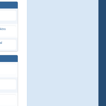
ektro
al