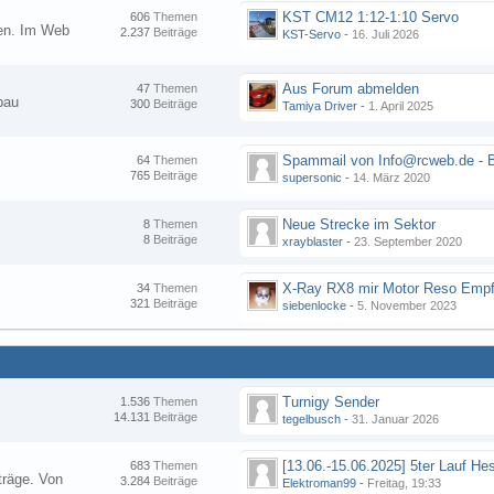
KST CM12 1:12-1:10 Servo
606
Themen
nen. Im Web
2.237
Beiträge
KST-Servo
-
16. Juli 2026
Aus Forum abmelden
47
Themen
bau
300
Beiträge
Tamiya Driver
-
1. April 2025
64
Themen
765
Beiträge
supersonic
-
14. März 2020
Neue Strecke im Sektor
8
Themen
8
Beiträge
xrayblaster
-
23. September 2020
34
Themen
321
Beiträge
siebenlocke
-
5. November 2023
Turnigy Sender
1.536
Themen
14.131
Beiträge
tegelbusch
-
31. Januar 2026
683
Themen
träge. Von
3.284
Beiträge
Elektroman99
-
Freitag, 19:33