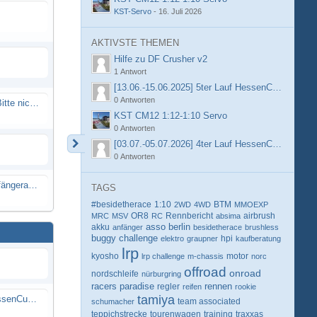
KST-Servo
-
16. Juli 2026
AKTIVSTE THEMEN
Hilfe zu DF Crusher v2
1 Antwort
[13.06.-15.06.2025] 5ter Lauf HessenCup OR8 /
0 Antworten
Spammail von Info@rcweb.de - Bitte nicht auf den Link klicken
KST CM12 1:12-1:10 Servo
0 Antworten
[03.07.-05.07.2026] 4ter Lauf HessenCup OR8 /
0 Antworten
X-Ray RX8 mir Motor Reso Empfängerakku
TAGS
#besidetherace
1:10
BTM
2WD
4WD
MMOEXP
OR8
Rennbericht
MRC
MSV
RC
absima
airbrush
berlin
akku
asso
anfänger
besidetherace
brushless
buggy
challenge
hpi
elektro
graupner
kaufberatung
lrp
kyosho
motor
lrp challenge
m-chassis
norc
offroad
onroad
nordschleife
nürburgring
racers paradise
rennen
regler
reifen
rookie
tamiya
[13.06.-15.06.2025] 5ter Lauf HessenCup OR8 / OR8E 2025 beim MSC Ober-Mörlen e.V.
schumacher
team associated
teppichstrecke
tourenwagen
training
traxxas