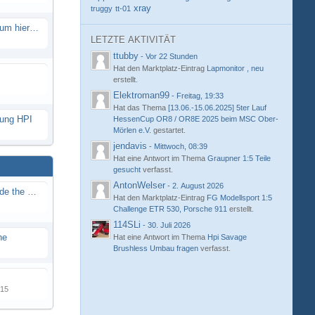
xray
truggy
tt-01
Eure neue Strecke in diesem Forum hier posten
LETZTE AKTIVITÄT
ttubby
-
Vor 22 Stunden
Hat den Marktplatz-Eintrag
Lapmonitor , neu
erstellt.
Elektroman99
-
Freitag, 19:33
Hat das Thema
[13.06.-15.06.2025] 5ter Lauf
hung HPI
HessenCup OR8 / OR8E 2025 beim MSC Ober-
Mörlen e.V.
gestartet.
jendavis
-
Mittwoch, 08:39
Hat eine Antwort im Thema
Graupner 1:5 Teile
gesucht
verfasst.
AntonWelser
-
2. August 2026
Renn / Erlebnis Bericht auf "Beside the Race"
Hat den Marktplatz-Eintrag
FG Modellsport 1:5
Challenge ETR 530, Porsche 911
erstellt.
114SLi
-
30. Juli 2026
ne
Hat eine Antwort im Thema
Hpi Savage
Brushless Umbau fragen
verfasst.
015