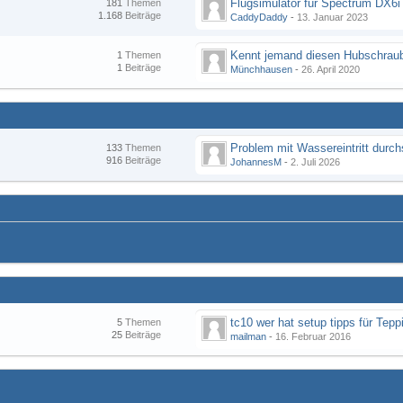
Flugsimulator für Spectrum DX6i
181
Themen
1.168
Beiträge
CaddyDaddy
-
13. Januar 2023
Kennt jemand diesen Hubschraub
1
Themen
1
Beiträge
Münchhausen
-
26. April 2020
133
Themen
916
Beiträge
JohannesM
-
2. Juli 2026
tc10 wer hat setup tipps für Tepp
5
Themen
25
Beiträge
mailman
-
16. Februar 2016