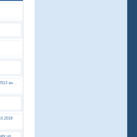
Brushless Buggy Cup am 10.04.2013 auf der Intermodellbau in Dortmund
0.2018
Erstes TTSC Rennen im neuen Jahr und es bahnt sich wieder mal eine Rekordteilnehmerzahl an