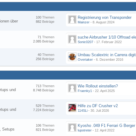
Registrierung von Transponder
100
Themen
ionen über
882
Beiträge
Mainzer
-
8. August 2024
suche Airbrusher 1/10 Offroad el
71
Themen
2.085
Beiträge
Sonic0207
-
17. Februar 2022
Umbau Scalextric in Carrera digit
40
Themen
256
Beiträge
Overtaker
-
6. Dezember 2016
Wie Rollout einstellen?
713
Themen
etups und
8.748
Beiträge
Fraenky1
-
22. April 2025
Hilfe zu DF Crusher v2
529
Themen
etups und
7.224
Beiträge
114SLi
-
30. Juli 2026
Kyosho .049 F1 Ferrari G Berger
106
Themen
, Setups
821
Beiträge
lupotreter
-
12. April 2022