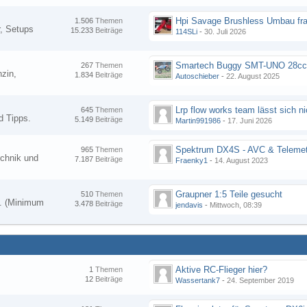
Hpi Savage Brushless Umbau fr
1.506
Themen
, Setups
15.233
Beiträge
114SLi
-
30. Juli 2026
267
Themen
zin,
1.834
Beiträge
Autoschieber
-
22. August 2025
645
Themen
d Tipps.
5.149
Beiträge
Martin991986
-
17. Juni 2026
Spektrum DX4S - AVC & Telemet
965
Themen
chnik und
7.187
Beiträge
Fraenky1
-
14. August 2023
Graupner 1:5 Teile gesucht
510
Themen
en. (Minimum
3.478
Beiträge
jendavis
-
Mittwoch, 08:39
Aktive RC-Flieger hier?
1
Themen
12
Beiträge
Wassertank7
-
24. September 2019