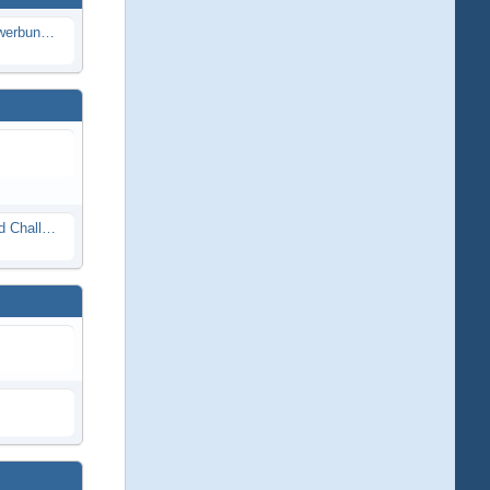
Die Modellbauer - Das Duell | Bewerbung für neue Staffel bei DMAX *Werbung*
Race Night in Lauba (LRP Offroad Challenge und freie Klassen) 25/26.08