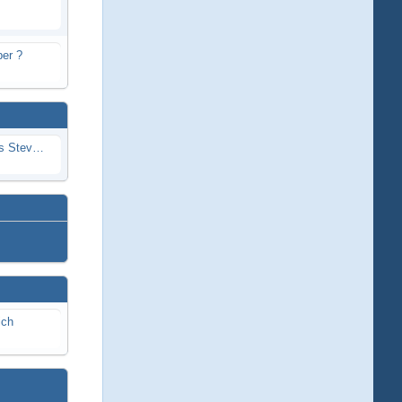
er ?
Problem mit Wassereintritt durchs Stevenrohr beim Rennboot
ich