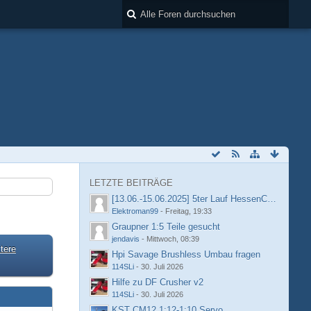
LETZTE BEITRÄGE
[13.06.-15.06.2025] 5ter Lauf HessenCup OR8 /
Elektroman99
-
Freitag, 19:33
Graupner 1:5 Teile gesucht
jendavis
-
Mittwoch, 08:39
tere
Hpi Savage Brushless Umbau fragen
114SLi
-
30. Juli 2026
Hilfe zu DF Crusher v2
114SLi
-
30. Juli 2026
KST CM12 1:12-1:10 Servo