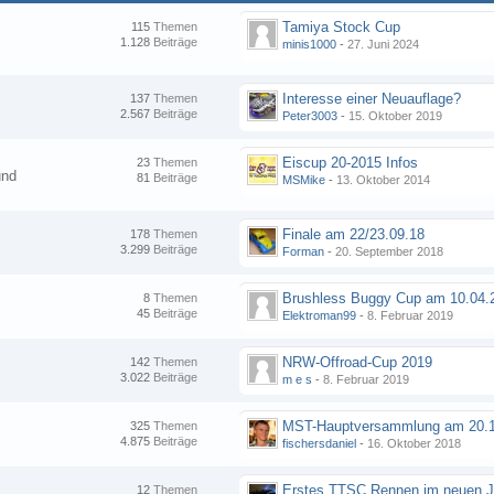
Tamiya Stock Cup
115
Themen
1.128
Beiträge
minis1000
-
27. Juni 2024
Interesse einer Neuauflage?
137
Themen
2.567
Beiträge
Peter3003
-
15. Oktober 2019
Eiscup 20-2015 Infos
23
Themen
und
81
Beiträge
MSMike
-
13. Oktober 2014
Finale am 22/23.09.18
178
Themen
3.299
Beiträge
Forman
-
20. September 2018
8
Themen
45
Beiträge
Elektroman99
-
8. Februar 2019
NRW-Offroad-Cup 2019
142
Themen
3.022
Beiträge
m e s
-
8. Februar 2019
MST-Hauptversammlung am 20.1
325
Themen
4.875
Beiträge
fischersdaniel
-
16. Oktober 2018
12
Themen