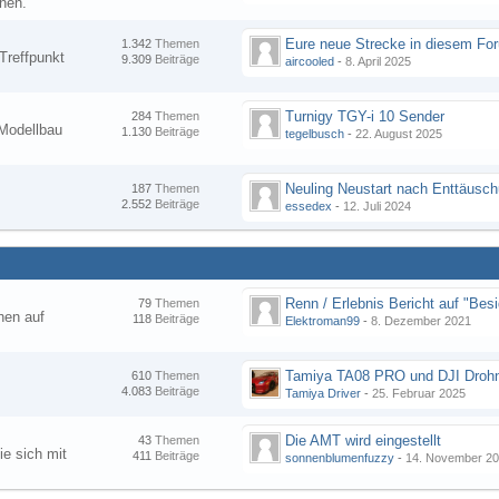
nen.
1.342
Themen
Treffpunkt
9.309
Beiträge
aircooled
-
8. April 2025
Turnigy TGY-i 10 Sender
284
Themen
Modellbau
1.130
Beiträge
tegelbusch
-
22. August 2025
Neuling Neustart nach Enttäusc
187
Themen
2.552
Beiträge
essedex
-
12. Juli 2024
79
Themen
hen auf
118
Beiträge
Elektroman99
-
8. Dezember 2021
Tamiya TA08 PRO und DJI Droh
610
Themen
4.083
Beiträge
Tamiya Driver
-
25. Februar 2025
Die AMT wird eingestellt
43
Themen
ie sich mit
411
Beiträge
sonnenblumenfuzzy
-
14. November 2