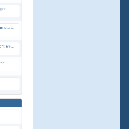
agen
Smartech Buggy SMT-UNO 28ccm startet nicht
Lrp flow works team lässt sich nicht anlernen
rie