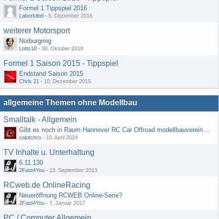
Formel 1 Tippspiel 2016
Laborkittel
-
5. Dezember 2016
weiterer Motorsport
Nürburgring
Lotts18
-
30. Oktober 2019
Formel 1 Saison 2015 - Tippspiel
Endstand Saison 2015
Chris 21
-
10. Dezember 2015
allgemeine Themen ohne Modellbau
Smalltalk - Allgemein
Gibt es noch in Raum Hannover RC Car Offroad modellbauvereine, habe selbst schon gegoogelt aber erfolglos
calotchro
-
10. April 2024
TV Inhalte u. Unterhaltung
6.11.130
2Fast4You
-
13. September 2013
RCweb.de OnlineRacing
Neueröffnung RCWEB Online-Serie?
2Fast4You
-
7. Januar 2017
PC / Computer Allgemein