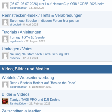
[03.07.-05.07.2026] 4ter Lauf HessenCup OR8 / OR8E 2026 beim MSV Linsengericht e.V.
Elektroman99
-
13. Juli 2026
Rennstrecken-Index / Treffs & Verabredungen
Eure neue Strecke in diesem Forum hier posten
aircooled
-
8. April 2025
Tutorials / Anleitungen
Turnigy TGY-i 10 Sender
tegelbusch
-
22. August 2025
Umfragen / Votes
Neuling Neustart nach Enttäuschung HPI
essedex
-
12. Juli 2024
Video, Bilder und Medien
WebInfo / Webseitenwerbung
Renn / Erlebnis Bericht auf "Beside the Race"
Elektroman99
-
8. Dezember 2021
Bilder & Videos
Tamiya TA08 PRO und DJI Drohne
Tamiya Driver
-
25. Februar 2025
Zeitschriften & Medien