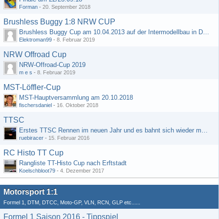
Forman
-
20. September 2018
Brushless Buggy 1:8 NRW CUP
Brushless Buggy Cup am 10.04.2013 auf der Intermodellbau in Dortmund
Elektroman99
-
8. Februar 2019
NRW Offroad Cup
NRW-Offroad-Cup 2019
m e s
-
8. Februar 2019
MST-Löffler-Cup
MST-Hauptversammlung am 20.10.2018
fischersdaniel
-
16. Oktober 2018
TTSC
Erstes TTSC Rennen im neuen Jahr und es bahnt sich wieder mal eine Rekordteilnehmerzahl an
ruebiracer
-
15. Februar 2016
RC Histo TT Cup
Rangliste TT-Histo Cup nach Erftstadt
Koelschbloot79
-
4. Dezember 2017
Motorsport 1:1
Formel 1, DTM, DTCC, Moto-GP, VLN, RCN, GLP etc......
Formel 1 Saison 2016 - Tippspiel