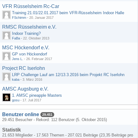
VFR Rüsselsheim Rc-Car
Training 21.01/22.01.2017 beim VFR-Rüsselsheim Indoor Halle
FSchimm
-
20. Januar 2017
RMSC Rüsselsheim e.V.
Indoor Training?
FaBa
-
22. Oktober 2013
MSC Höckendorf e.V.
GP von Höckendorf
Jens L.
-
26. Februar 2017
Project RC Iserlohn
LRP Challenge Lauf am 12/13.3.2016 beim Projekt RC Iserlohn
kaba
-
3. März 2016
AMSC Augsburg e.V.
1. AMSC pineapple Masters
gosu
-
17. Juli 2017
Benutzer online
29.451
29.451 Besucher - Rekord: 112 Benutzer (
5. Oktober 2015
)
Statistik
21.653 Mitglieder - 17.563 Themen - 207.021 Beiträge (23,35 Beiträge pro