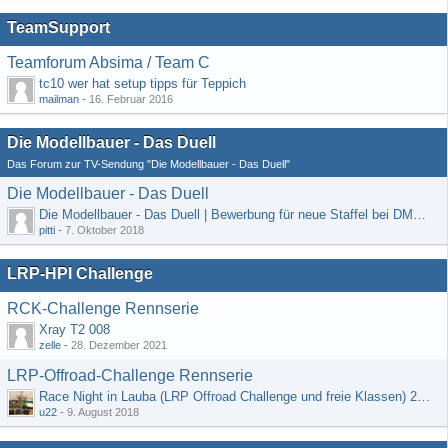
TeamSupport
Teamforum Absima / Team C
tc10 wer hat setup tipps für Teppich
mailman
-
16. Februar 2016
Die Modellbauer - Das Duell
Das Forum zur TV-Sendung "Die Modellbauer - Das Duell"
Die Modellbauer - Das Duell
Die Modellbauer - Das Duell | Bewerbung für neue Staffel bei DMAX *Werbung*
pitti
-
7. Oktober 2018
LRP-HPI Challenge
RCK-Challenge Rennserie
Xray T2 008
zelle
-
28. Dezember 2021
LRP-Offroad-Challenge Rennserie
Race Night in Lauba (LRP Offroad Challenge und freie Klassen) 25/26.08
u22
-
9. August 2018