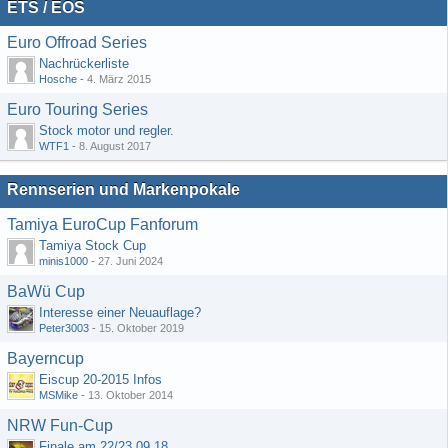
ETS / EOS
Euro Offroad Series
Nachrückerliste
Hosche
-
4. März 2015
Euro Touring Series
Stock motor und regler.
WTF1
-
8. August 2017
Rennserien und Markenpokale
Tamiya EuroCup Fanforum
Tamiya Stock Cup
minis1000
-
27. Juni 2024
BaWü Cup
Interesse einer Neuauflage?
Peter3003
-
15. Oktober 2019
Bayerncup
Eiscup 20-2015 Infos
MSMike
-
13. Oktober 2014
NRW Fun-Cup
Finale am 22/23.09.18