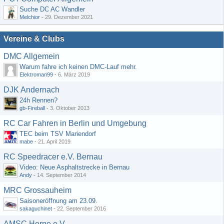
Suche DC AC Wandler
Melchior
-
29. Dezember 2021
Vereine & Clubs
DMC Allgemein
Warum fahre ich keinen DMC-Lauf mehr.
Elektroman99
-
6. März 2019
DJK Andernach
24h Rennen?
gb-Fireball
-
3. Oktober 2013
RC Car Fahren in Berlin und Umgebung
TEC beim TSV Mariendorf
mabe
-
21. April 2019
RC Speedracer e.V. Bernau
Video: Neue Asphaltstrecke in Bernau
Andy
-
14. September 2014
MRC Grossauheim
Saisoneröffnung am 23.09.
sakaguchinet
-
22. September 2016
AMSC Herne e.V.