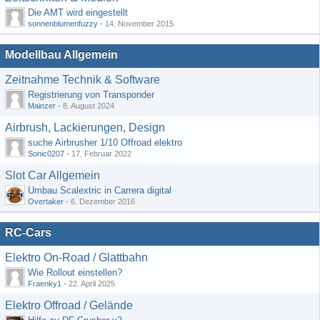
Die AMT wird eingestellt
sonnenblumenfuzzy
-
14. November 2015
Modellbau Allgemein
Zeitnahme Technik & Software
Registrierung von Transponder
Mainzer
-
8. August 2024
Airbrush, Lackierungen, Design
suche Airbrusher 1/10 Offroad elektro
Sonic0207
-
17. Februar 2022
Slot Car Allgemein
Umbau Scalextric in Carrera digital
Overtaker
-
6. Dezember 2016
RC-Cars
Elektro On-Road / Glattbahn
Wie Rollout einstellen?
Fraenky1
-
22. April 2025
Elektro Offroad / Gelände