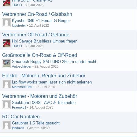
Hilfe zu DF Crusher v2
114SLi
-
30. Juli 2026
Verbrenner On-Road / Glattbahn
Kyosho .049 F1 Ferrari G Berger
lupotreter
-
12. April 2022
Verbrenner Off-Road / Gelände
Hpi Savage Brushless Umbau fragen
114SLi
-
30. Juli 2026
Großmodelle On-Road & Off-Road
Smartech Buggy SMT-UNO 28ccm startet nicht
Autoschieber
-
22. August 2025
Elektro - Motoren, Regler und Zubehör
Lrp flow works team lässt sich nicht anlernen
Martin991986
-
17. Juni 2026
Verbrenner - Motoren und Zubehör
Spektrum DX4S - AVC & Telemetrie
Fraenky1
-
14. August 2023
RC Car Raritäten
Graupner 1:5 Teile gesucht
jendavis
-
Gestern, 08:39