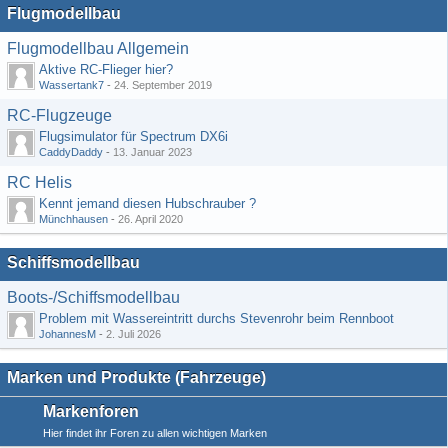
Flugmodellbau
Flugmodellbau Allgemein
Aktive RC-Flieger hier?
Wassertank7
-
24. September 2019
RC-Flugzeuge
Flugsimulator für Spectrum DX6i
CaddyDaddy
-
13. Januar 2023
RC Helis
Kennt jemand diesen Hubschrauber ?
Münchhausen
-
26. April 2020
Schiffsmodellbau
Boots-/Schiffsmodellbau
Problem mit Wassereintritt durchs Stevenrohr beim Rennboot
JohannesM
-
2. Juli 2026
Marken und Produkte (Fahrzeuge)
Markenforen
Hier findet ihr Foren zu allen wichtigen Marken