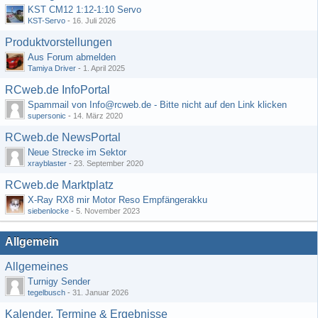
KST CM12 1:12-1:10 Servo
KST-Servo
-
16. Juli 2026
Produktvorstellungen
Aus Forum abmelden
Tamiya Driver
-
1. April 2025
RCweb.de InfoPortal
Spammail von Info@rcweb.de - Bitte nicht auf den Link klicken
supersonic
-
14. März 2020
RCweb.de NewsPortal
Neue Strecke im Sektor
xrayblaster
-
23. September 2020
RCweb.de Marktplatz
X-Ray RX8 mir Motor Reso Empfängerakku
siebenlocke
-
5. November 2023
Allgemein
Allgemeines
Turnigy Sender
tegelbusch
-
31. Januar 2026
Kalender, Termine & Ergebnisse