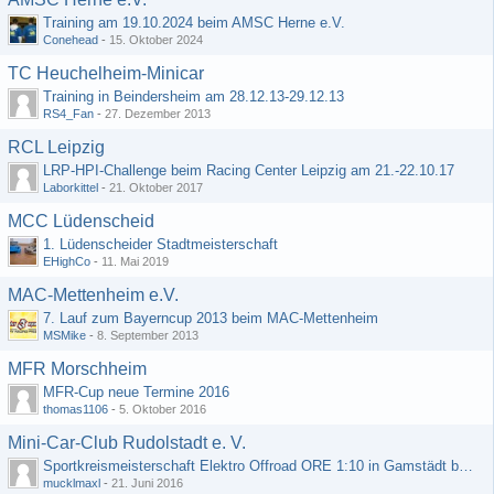
Training am 19.10.2024 beim AMSC Herne e.V.
Conehead
-
15. Oktober 2024
TC Heuchelheim-Minicar
Training in Beindersheim am 28.12.13-29.12.13
RS4_Fan
-
27. Dezember 2013
RCL Leipzig
LRP-HPI-Challenge beim Racing Center Leipzig am 21.-22.10.17
Laborkittel
-
21. Oktober 2017
MCC Lüdenscheid
1. Lüdenscheider Stadtmeisterschaft
EHighCo
-
11. Mai 2019
MAC-Mettenheim e.V.
7. Lauf zum Bayerncup 2013 beim MAC-Mettenheim
MSMike
-
8. September 2013
MFR Morschheim
MFR-Cup neue Termine 2016
thomas1106
-
5. Oktober 2016
Mini-Car-Club Rudolstadt e. V.
Sportkreismeisterschaft Elektro Offroad ORE 1:10 in Gamstädt bei Erfurt, Outdoor mit Indoor Ausweichmöglichkeit!!!
mucklmaxl
-
21. Juni 2016