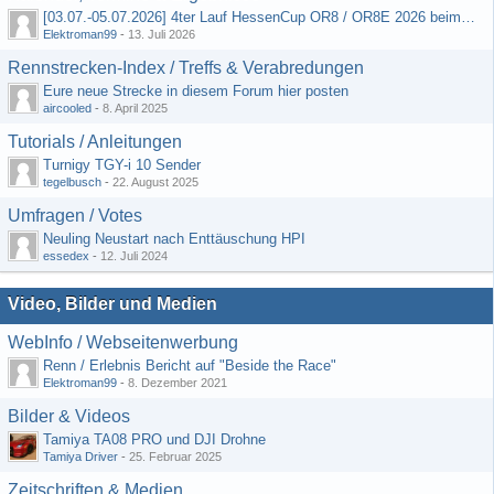
[03.07.-05.07.2026] 4ter Lauf HessenCup OR8 / OR8E 2026 beim MSV Linsengericht e.V.
Elektroman99
-
13. Juli 2026
Rennstrecken-Index / Treffs & Verabredungen
Eure neue Strecke in diesem Forum hier posten
aircooled
-
8. April 2025
Tutorials / Anleitungen
Turnigy TGY-i 10 Sender
tegelbusch
-
22. August 2025
Umfragen / Votes
Neuling Neustart nach Enttäuschung HPI
essedex
-
12. Juli 2024
Video, Bilder und Medien
WebInfo / Webseitenwerbung
Renn / Erlebnis Bericht auf "Beside the Race"
Elektroman99
-
8. Dezember 2021
Bilder & Videos
Tamiya TA08 PRO und DJI Drohne
Tamiya Driver
-
25. Februar 2025
Zeitschriften & Medien