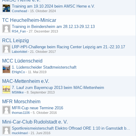
Training am 19.10.2024 beim AMSC Herne e.V.
Conehead
-
15. Oktober 2024
TC Heuchelheim-Minicar
Training in Beindersheim am 28.12.13-29.12.13
RS4_Fan
-
27. Dezember 2013
RCL Leipzig
LRP-HPI-Challenge beim Racing Center Leipzig am 21.-22.10.17
Laborkittel
-
21. Oktober 2017
MCC Lüdenscheid
1. Lüdenscheider Stadtmeisterschaft
EHighCo
-
11. Mai 2019
MAC-Mettenheim e.V.
7. Lauf zum Bayerncup 2013 beim MAC-Mettenheim
MSMike
-
8. September 2013
MFR Morschheim
MFR-Cup neue Termine 2016
thomas1106
-
5. Oktober 2016
Mini-Car-Club Rudolstadt e. V.
Sportkreismeisterschaft Elektro Offroad ORE 1:10 in Gamstädt bei Erfurt, Outdoor mit Indoor Ausweichmöglichkeit!!!
mucklmaxl
-
21. Juni 2016