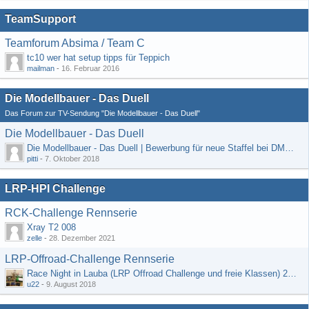
TeamSupport
Teamforum Absima / Team C
tc10 wer hat setup tipps für Teppich
mailman
-
16. Februar 2016
Die Modellbauer - Das Duell
Das Forum zur TV-Sendung "Die Modellbauer - Das Duell"
Die Modellbauer - Das Duell
Die Modellbauer - Das Duell | Bewerbung für neue Staffel bei DMAX *Werbung*
pitti
-
7. Oktober 2018
LRP-HPI Challenge
RCK-Challenge Rennserie
Xray T2 008
zelle
-
28. Dezember 2021
LRP-Offroad-Challenge Rennserie
Race Night in Lauba (LRP Offroad Challenge und freie Klassen) 25/26.08
u22
-
9. August 2018