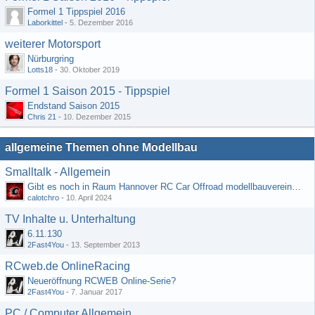
Formel 1 Tippspiel 2016
Laborkittel
-
5. Dezember 2016
weiterer Motorsport
Nürburgring
Lotts18
-
30. Oktober 2019
Formel 1 Saison 2015 - Tippspiel
Endstand Saison 2015
Chris 21
-
10. Dezember 2015
allgemeine Themen ohne Modellbau
Smalltalk - Allgemein
Gibt es noch in Raum Hannover RC Car Offroad modellbauvereine, habe selbst schon gegoogelt aber erfolglos
calotchro
-
10. April 2024
TV Inhalte u. Unterhaltung
6.11.130
2Fast4You
-
13. September 2013
RCweb.de OnlineRacing
Neueröffnung RCWEB Online-Serie?
2Fast4You
-
7. Januar 2017
PC / Computer Allgemein