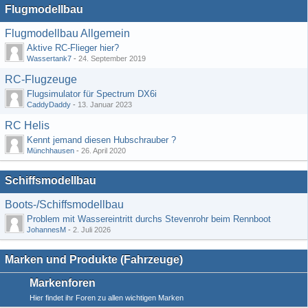
Flugmodellbau
Flugmodellbau Allgemein
Aktive RC-Flieger hier?
Wassertank7
-
24. September 2019
RC-Flugzeuge
Flugsimulator für Spectrum DX6i
CaddyDaddy
-
13. Januar 2023
RC Helis
Kennt jemand diesen Hubschrauber ?
Münchhausen
-
26. April 2020
Schiffsmodellbau
Boots-/Schiffsmodellbau
Problem mit Wassereintritt durchs Stevenrohr beim Rennboot
JohannesM
-
2. Juli 2026
Marken und Produkte (Fahrzeuge)
Markenforen
Hier findet ihr Foren zu allen wichtigen Marken