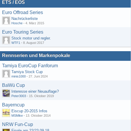
ETS / EOS
Euro Offroad Series
Nachrückerliste
Hosche
-
4. März 2015
Euro Touring Series
Stock motor und regler.
WTF1
-
8. August 2017
Rennserien und Markenpokale
Tamiya EuroCup Fanforum
Tamiya Stock Cup
minis1000
-
27. Juni 2024
BaWü Cup
Interesse einer Neuauflage?
Peter3003
-
15. Oktober 2019
Bayerncup
Eiscup 20-2015 Infos
MSMike
-
13. Oktober 2014
NRW Fun-Cup
Finale am 22/23.09.18