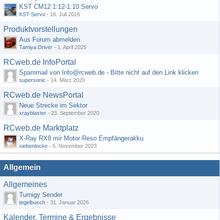
KST CM12 1:12-1:10 Servo
KST-Servo
-
16. Juli 2026
Produktvorstellungen
Aus Forum abmelden
Tamiya Driver
-
1. April 2025
RCweb.de InfoPortal
Spammail von Info@rcweb.de - Bitte nicht auf den Link klicken
supersonic
-
14. März 2020
RCweb.de NewsPortal
Neue Strecke im Sektor
xrayblaster
-
23. September 2020
RCweb.de Marktplatz
X-Ray RX8 mir Motor Reso Empfängerakku
siebenlocke
-
5. November 2023
Allgemein
Allgemeines
Turnigy Sender
tegelbusch
-
31. Januar 2026
Kalender, Termine & Ergebnisse