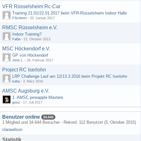
VFR Rüsselsheim Rc-Car
Training 21.01/22.01.2017 beim VFR-Rüsselsheim Indoor Halle
FSchimm
-
20. Januar 2017
RMSC Rüsselsheim e.V.
Indoor Training?
FaBa
-
22. Oktober 2013
MSC Höckendorf e.V.
GP von Höckendorf
Jens L.
-
26. Februar 2017
Project RC Iserlohn
LRP Challenge Lauf am 12/13.3.2016 beim Projekt RC Iserlohn
kaba
-
3. März 2016
AMSC Augsburg e.V.
1. AMSC pineapple Masters
gosu
-
17. Juli 2017
Benutzer online
34.645
1 Mitglied und 34.644 Besucher - Rekord: 112 Benutzer (
5. Oktober 2015
)
clarawilson
Statistik