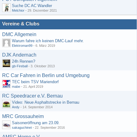
Suche DC AC Wandler
Melchior
-
29. Dezember 2021
Vereine & Clubs
DMC Allgemein
Warum fahre ich keinen DMC-Lauf mehr.
Elektroman99
-
6. März 2019
DJK Andernach
24h Rennen?
gb-Fireball
-
3. Oktober 2013
RC Car Fahren in Berlin und Umgebung
TEC beim TSV Mariendorf
mabe
-
21. April 2019
RC Speedracer e.V. Bernau
Video: Neue Asphaltstrecke in Bernau
Andy
-
14. September 2014
MRC Grossauheim
Saisoneröffnung am 23.09.
sakaguchinet
-
22. September 2016
AMSC Herne e.V.