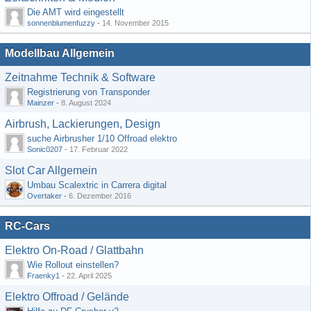
Die AMT wird eingestellt
sonnenblumenfuzzy
-
14. November 2015
Modellbau Allgemein
Zeitnahme Technik & Software
Registrierung von Transponder
Mainzer
-
8. August 2024
Airbrush, Lackierungen, Design
suche Airbrusher 1/10 Offroad elektro
Sonic0207
-
17. Februar 2022
Slot Car Allgemein
Umbau Scalextric in Carrera digital
Overtaker
-
6. Dezember 2016
RC-Cars
Elektro On-Road / Glattbahn
Wie Rollout einstellen?
Fraenky1
-
22. April 2025
Elektro Offroad / Gelände