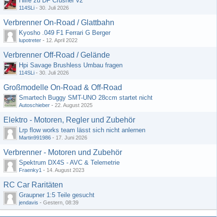
Hilfe zu DF Crusher v2
114SLi
-
30. Juli 2026
Verbrenner On-Road / Glattbahn
Kyosho .049 F1 Ferrari G Berger
lupotreter
-
12. April 2022
Verbrenner Off-Road / Gelände
Hpi Savage Brushless Umbau fragen
114SLi
-
30. Juli 2026
Großmodelle On-Road & Off-Road
Smartech Buggy SMT-UNO 28ccm startet nicht
Autoschieber
-
22. August 2025
Elektro - Motoren, Regler und Zubehör
Lrp flow works team lässt sich nicht anlernen
Martin991986
-
17. Juni 2026
Verbrenner - Motoren und Zubehör
Spektrum DX4S - AVC & Telemetrie
Fraenky1
-
14. August 2023
RC Car Raritäten
Graupner 1:5 Teile gesucht
jendavis
-
Gestern, 08:39