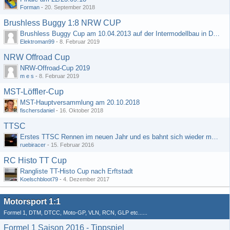
Forman
-
20. September 2018
Brushless Buggy 1:8 NRW CUP
Brushless Buggy Cup am 10.04.2013 auf der Intermodellbau in Dortmund
Elektroman99
-
8. Februar 2019
NRW Offroad Cup
NRW-Offroad-Cup 2019
m e s
-
8. Februar 2019
MST-Löffler-Cup
MST-Hauptversammlung am 20.10.2018
fischersdaniel
-
16. Oktober 2018
TTSC
Erstes TTSC Rennen im neuen Jahr und es bahnt sich wieder mal eine Rekordteilnehmerzahl an
ruebiracer
-
15. Februar 2016
RC Histo TT Cup
Rangliste TT-Histo Cup nach Erftstadt
Koelschbloot79
-
4. Dezember 2017
Motorsport 1:1
Formel 1, DTM, DTCC, Moto-GP, VLN, RCN, GLP etc......
Formel 1 Saison 2016 - Tippspiel