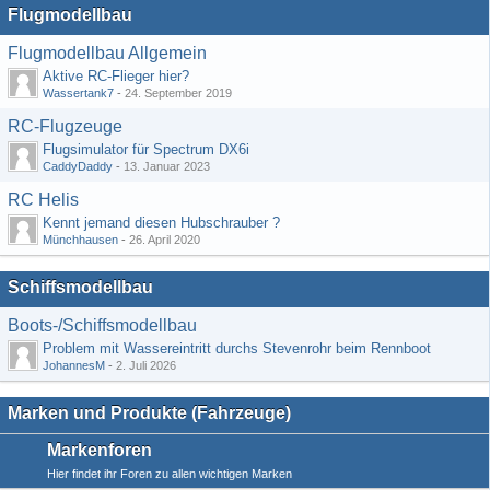
Flugmodellbau
Flugmodellbau Allgemein
Aktive RC-Flieger hier?
Wassertank7
-
24. September 2019
RC-Flugzeuge
Flugsimulator für Spectrum DX6i
CaddyDaddy
-
13. Januar 2023
RC Helis
Kennt jemand diesen Hubschrauber ?
Münchhausen
-
26. April 2020
Schiffsmodellbau
Boots-/Schiffsmodellbau
Problem mit Wassereintritt durchs Stevenrohr beim Rennboot
JohannesM
-
2. Juli 2026
Marken und Produkte (Fahrzeuge)
Markenforen
Hier findet ihr Foren zu allen wichtigen Marken