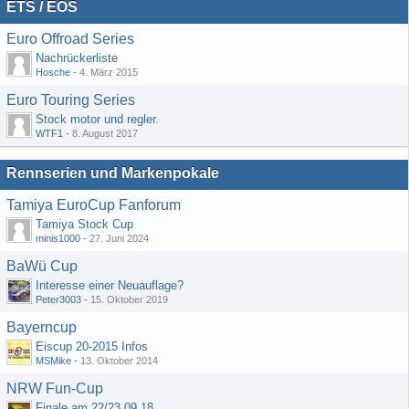
ETS / EOS
Euro Offroad Series
Nachrückerliste
Hosche
-
4. März 2015
Euro Touring Series
Stock motor und regler.
WTF1
-
8. August 2017
Rennserien und Markenpokale
Tamiya EuroCup Fanforum
Tamiya Stock Cup
minis1000
-
27. Juni 2024
BaWü Cup
Interesse einer Neuauflage?
Peter3003
-
15. Oktober 2019
Bayerncup
Eiscup 20-2015 Infos
MSMike
-
13. Oktober 2014
NRW Fun-Cup
Finale am 22/23.09.18