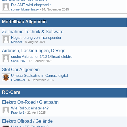
Die AMT wird eingestellt
sonnenblumenfuzzy
-
14. November 2015
Modellbau Allgemein
Zeitnahme Technik & Software
Registrierung von Transponder
Mainzer
-
8. August 2024
Airbrush, Lackierungen, Design
suche Airbrusher 1/10 Offroad elektro
Sonic0207
-
17. Februar 2022
Slot Car Allgemein
Umbau Scalextric in Carrera digital
Overtaker
-
6. Dezember 2016
RC-Cars
Elektro On-Road / Glattbahn
Wie Rollout einstellen?
Fraenky1
-
22. April 2025
Elektro Offroad / Gelände