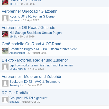
Hilfe zu DF Crusher v2
114SLi
-
30. Juli 2026
Verbrenner On-Road / Glattbahn
Kyosho .049 F1 Ferrari G Berger
lupotreter
-
12. April 2022
Verbrenner Off-Road / Gelände
Hpi Savage Brushless Umbau fragen
114SLi
-
30. Juli 2026
Großmodelle On-Road & Off-Road
Smartech Buggy SMT-UNO 28ccm startet nicht
Autoschieber
-
22. August 2025
Elektro - Motoren, Regler und Zubehör
Lrp flow works team lässt sich nicht anlernen
Martin991986
-
17. Juni 2026
Verbrenner - Motoren und Zubehör
Spektrum DX4S - AVC & Telemetrie
Fraenky1
-
14. August 2023
RC Car Raritäten
Graupner 1:5 Teile gesucht
jendavis
-
Mittwoch, 08:39