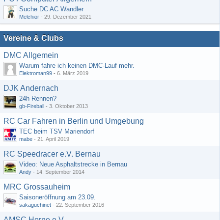
Suche DC AC Wandler
Melchior
-
29. Dezember 2021
Vereine & Clubs
DMC Allgemein
Warum fahre ich keinen DMC-Lauf mehr.
Elektroman99
-
6. März 2019
DJK Andernach
24h Rennen?
gb-Fireball
-
3. Oktober 2013
RC Car Fahren in Berlin und Umgebung
TEC beim TSV Mariendorf
mabe
-
21. April 2019
RC Speedracer e.V. Bernau
Video: Neue Asphaltstrecke in Bernau
Andy
-
14. September 2014
MRC Grossauheim
Saisoneröffnung am 23.09.
sakaguchinet
-
22. September 2016
AMSC Herne e.V.