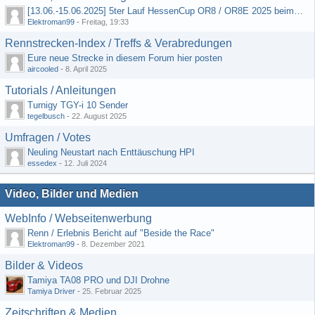
[13.06.-15.06.2025] 5ter Lauf HessenCup OR8 / OR8E 2025 beim MSC Ober-Mörlen e.V.
Elektroman99
-
Freitag, 19:33
Rennstrecken-Index / Treffs & Verabredungen
Eure neue Strecke in diesem Forum hier posten
aircooled
-
8. April 2025
Tutorials / Anleitungen
Turnigy TGY-i 10 Sender
tegelbusch
-
22. August 2025
Umfragen / Votes
Neuling Neustart nach Enttäuschung HPI
essedex
-
12. Juli 2024
Video, Bilder und Medien
WebInfo / Webseitenwerbung
Renn / Erlebnis Bericht auf "Beside the Race"
Elektroman99
-
8. Dezember 2021
Bilder & Videos
Tamiya TA08 PRO und DJI Drohne
Tamiya Driver
-
25. Februar 2025
Zeitschriften & Medien