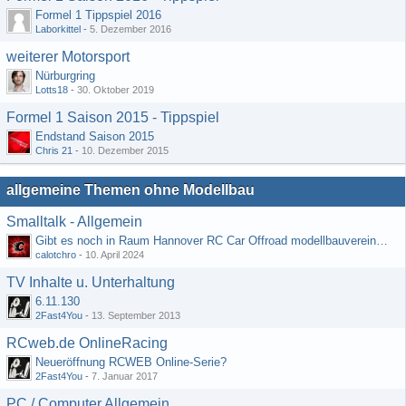
Formel 1 Tippspiel 2016
Laborkittel
-
5. Dezember 2016
weiterer Motorsport
Nürburgring
Lotts18
-
30. Oktober 2019
Formel 1 Saison 2015 - Tippspiel
Endstand Saison 2015
Chris 21
-
10. Dezember 2015
allgemeine Themen ohne Modellbau
Smalltalk - Allgemein
Gibt es noch in Raum Hannover RC Car Offroad modellbauvereine, habe selbst schon gegoogelt aber erfolglos
calotchro
-
10. April 2024
TV Inhalte u. Unterhaltung
6.11.130
2Fast4You
-
13. September 2013
RCweb.de OnlineRacing
Neueröffnung RCWEB Online-Serie?
2Fast4You
-
7. Januar 2017
PC / Computer Allgemein