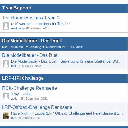
TeamSupport
Teamforum Absima / Team C
tc10 wer hat setup tipps für Teppich
mailman
-
16. Februar 2016
Die Modellbauer - Das Duell
Das Forum zur TV-Sendung "Die Modellbauer - Das Duell"
Die Modellbauer - Das Duell
Die Modellbauer - Das Duell | Bewerbung für neue Staffel bei DMAX *Werbung*
pitti
-
7. Oktober 2018
LRP-HPI Challenge
RCK-Challenge Rennserie
Xray T2 008
zelle
-
28. Dezember 2021
LRP-Offroad-Challenge Rennserie
Race Night in Lauba (LRP Offroad Challenge und freie Klassen) 25/26.08
u22
-
9. August 2018