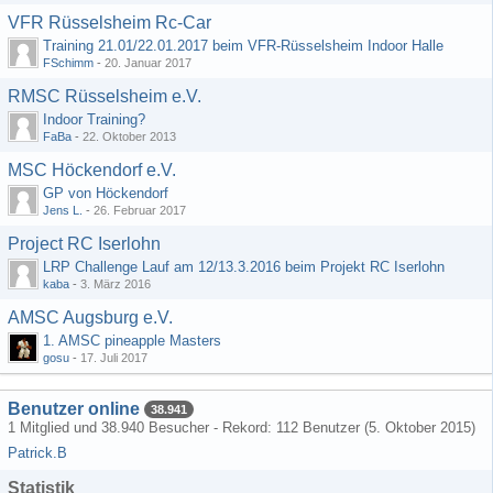
VFR Rüsselsheim Rc-Car
Training 21.01/22.01.2017 beim VFR-Rüsselsheim Indoor Halle
FSchimm
-
20. Januar 2017
RMSC Rüsselsheim e.V.
Indoor Training?
FaBa
-
22. Oktober 2013
MSC Höckendorf e.V.
GP von Höckendorf
Jens L.
-
26. Februar 2017
Project RC Iserlohn
LRP Challenge Lauf am 12/13.3.2016 beim Projekt RC Iserlohn
kaba
-
3. März 2016
AMSC Augsburg e.V.
1. AMSC pineapple Masters
gosu
-
17. Juli 2017
Benutzer online
38.941
1 Mitglied und 38.940 Besucher - Rekord: 112 Benutzer (
5. Oktober 2015
)
Patrick.B
Statistik