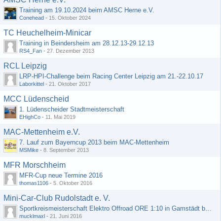
Training am 19.10.2024 beim AMSC Herne e.V.
Conehead
-
15. Oktober 2024
TC Heuchelheim-Minicar
Training in Beindersheim am 28.12.13-29.12.13
RS4_Fan
-
27. Dezember 2013
RCL Leipzig
LRP-HPI-Challenge beim Racing Center Leipzig am 21.-22.10.17
Laborkittel
-
21. Oktober 2017
MCC Lüdenscheid
1. Lüdenscheider Stadtmeisterschaft
EHighCo
-
11. Mai 2019
MAC-Mettenheim e.V.
7. Lauf zum Bayerncup 2013 beim MAC-Mettenheim
MSMike
-
8. September 2013
MFR Morschheim
MFR-Cup neue Termine 2016
thomas1106
-
5. Oktober 2016
Mini-Car-Club Rudolstadt e. V.
Sportkreismeisterschaft Elektro Offroad ORE 1:10 in Gamstädt bei Erfurt, Outdoor mit Indoor Ausweichmöglichkeit!!!
mucklmaxl
-
21. Juni 2016