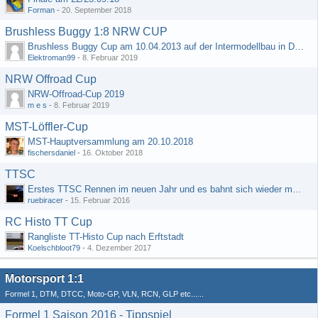
Forman
-
20. September 2018
Brushless Buggy 1:8 NRW CUP
Brushless Buggy Cup am 10.04.2013 auf der Intermodellbau in Dortmund
Elektroman99
-
8. Februar 2019
NRW Offroad Cup
NRW-Offroad-Cup 2019
m e s
-
8. Februar 2019
MST-Löffler-Cup
MST-Hauptversammlung am 20.10.2018
fischersdaniel
-
16. Oktober 2018
TTSC
Erstes TTSC Rennen im neuen Jahr und es bahnt sich wieder mal eine Rekordteilnehmerzahl an
ruebiracer
-
15. Februar 2016
RC Histo TT Cup
Rangliste TT-Histo Cup nach Erftstadt
Koelschbloot79
-
4. Dezember 2017
Motorsport 1:1
Formel 1, DTM, DTCC, Moto-GP, VLN, RCN, GLP etc......
Formel 1 Saison 2016 - Tippspiel