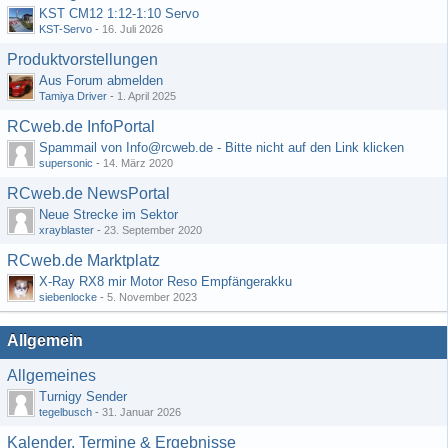
KST CM12 1:12-1:10 Servo
KST-Servo
-
16. Juli 2026
Produktvorstellungen
Aus Forum abmelden
Tamiya Driver
-
1. April 2025
RCweb.de InfoPortal
Spammail von Info@rcweb.de - Bitte nicht auf den Link klicken
supersonic
-
14. März 2020
RCweb.de NewsPortal
Neue Strecke im Sektor
xrayblaster
-
23. September 2020
RCweb.de Marktplatz
X-Ray RX8 mir Motor Reso Empfängerakku
siebenlocke
-
5. November 2023
Allgemein
Allgemeines
Turnigy Sender
tegelbusch
-
31. Januar 2026
Kalender, Termine & Ergebnisse