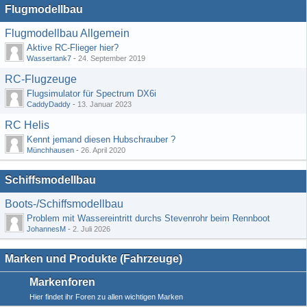
Flugmodellbau
Flugmodellbau Allgemein
Aktive RC-Flieger hier?
Wassertank7
-
24. September 2019
RC-Flugzeuge
Flugsimulator für Spectrum DX6i
CaddyDaddy
-
13. Januar 2023
RC Helis
Kennt jemand diesen Hubschrauber ?
Münchhausen
-
26. April 2020
Schiffsmodellbau
Boots-/Schiffsmodellbau
Problem mit Wassereintritt durchs Stevenrohr beim Rennboot
JohannesM
-
2. Juli 2026
Marken und Produkte (Fahrzeuge)
Markenforen
Hier findet ihr Foren zu allen wichtigen Marken