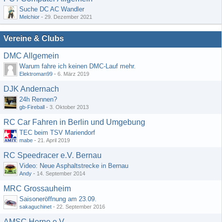
Suche DC AC Wandler
Melchior
-
29. Dezember 2021
Vereine & Clubs
DMC Allgemein
Warum fahre ich keinen DMC-Lauf mehr.
Elektroman99
-
6. März 2019
DJK Andernach
24h Rennen?
gb-Fireball
-
3. Oktober 2013
RC Car Fahren in Berlin und Umgebung
TEC beim TSV Mariendorf
mabe
-
21. April 2019
RC Speedracer e.V. Bernau
Video: Neue Asphaltstrecke in Bernau
Andy
-
14. September 2014
MRC Grossauheim
Saisoneröffnung am 23.09.
sakaguchinet
-
22. September 2016
AMSC Herne e.V.