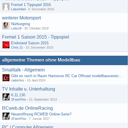
Formel 1 Tippspiel 2016
Laborkittel
-
5. Dezember 2016
weiterer Motorsport
Nürburgring
Lotts18
-
30. Oktober 2019
Formel 1 Saison 2015 - Tippspiel
Endstand Saison 2015
Chris 21
-
10. Dezember 2015
allgemeine Themen ohne Modellbau
Smalltalk - Allgemein
Gibt es noch in Raum Hannover RC Car Offroad modellbauvereine, habe selbst schon gegoogelt aber erfolglos
calotchro
-
10. April 2024
TV Inhalte u. Unterhaltung
6.11.130
2Fast4You
-
13. September 2013
RCweb.de OnlineRacing
Neueröffnung RCWEB Online-Serie?
2Fast4You
-
7. Januar 2017
PC / Computer Allgemein