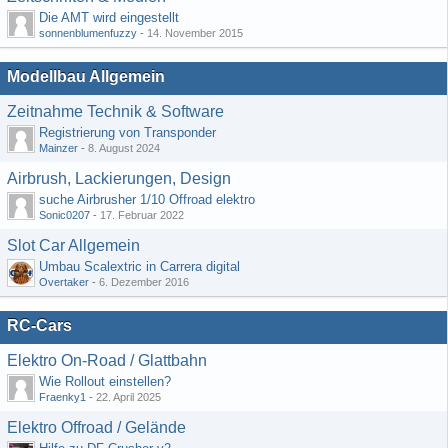
Die AMT wird eingestellt
sonnenblumenfuzzy
-
14. November 2015
Modellbau Allgemein
Zeitnahme Technik & Software
Registrierung von Transponder
Mainzer
-
8. August 2024
Airbrush, Lackierungen, Design
suche Airbrusher 1/10 Offroad elektro
Sonic0207
-
17. Februar 2022
Slot Car Allgemein
Umbau Scalextric in Carrera digital
Overtaker
-
6. Dezember 2016
RC-Cars
Elektro On-Road / Glattbahn
Wie Rollout einstellen?
Fraenky1
-
22. April 2025
Elektro Offroad / Gelände