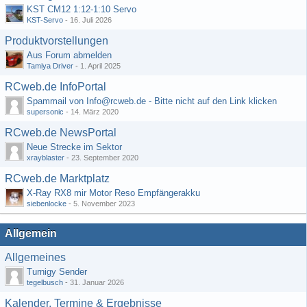
KST CM12 1:12-1:10 Servo
KST-Servo
-
16. Juli 2026
Produktvorstellungen
Aus Forum abmelden
Tamiya Driver
-
1. April 2025
RCweb.de InfoPortal
Spammail von Info@rcweb.de - Bitte nicht auf den Link klicken
supersonic
-
14. März 2020
RCweb.de NewsPortal
Neue Strecke im Sektor
xrayblaster
-
23. September 2020
RCweb.de Marktplatz
X-Ray RX8 mir Motor Reso Empfängerakku
siebenlocke
-
5. November 2023
Allgemein
Allgemeines
Turnigy Sender
tegelbusch
-
31. Januar 2026
Kalender, Termine & Ergebnisse