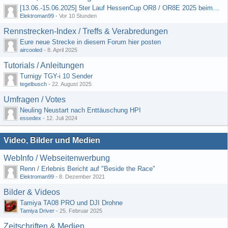
[13.06.-15.06.2025] 5ter Lauf HessenCup OR8 / OR8E 2025 beim MSC Ober-Mörlen e.V.
Elektroman99
-
Vor 10 Stunden
Rennstrecken-Index / Treffs & Verabredungen
Eure neue Strecke in diesem Forum hier posten
aircooled
-
8. April 2025
Tutorials / Anleitungen
Turnigy TGY-i 10 Sender
tegelbusch
-
22. August 2025
Umfragen / Votes
Neuling Neustart nach Enttäuschung HPI
essedex
-
12. Juli 2024
Video, Bilder und Medien
WebInfo / Webseitenwerbung
Renn / Erlebnis Bericht auf "Beside the Race"
Elektroman99
-
8. Dezember 2021
Bilder & Videos
Tamiya TA08 PRO und DJI Drohne
Tamiya Driver
-
25. Februar 2025
Zeitschriften & Medien