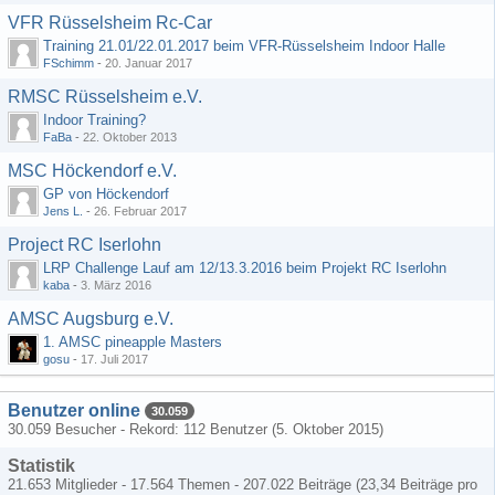
VFR Rüsselsheim Rc-Car
Training 21.01/22.01.2017 beim VFR-Rüsselsheim Indoor Halle
FSchimm
-
20. Januar 2017
RMSC Rüsselsheim e.V.
Indoor Training?
FaBa
-
22. Oktober 2013
MSC Höckendorf e.V.
GP von Höckendorf
Jens L.
-
26. Februar 2017
Project RC Iserlohn
LRP Challenge Lauf am 12/13.3.2016 beim Projekt RC Iserlohn
kaba
-
3. März 2016
AMSC Augsburg e.V.
1. AMSC pineapple Masters
gosu
-
17. Juli 2017
Benutzer online
30.059
30.059 Besucher - Rekord: 112 Benutzer (
5. Oktober 2015
)
Statistik
21.653 Mitglieder - 17.564 Themen - 207.022 Beiträge (23,34 Beiträge pro