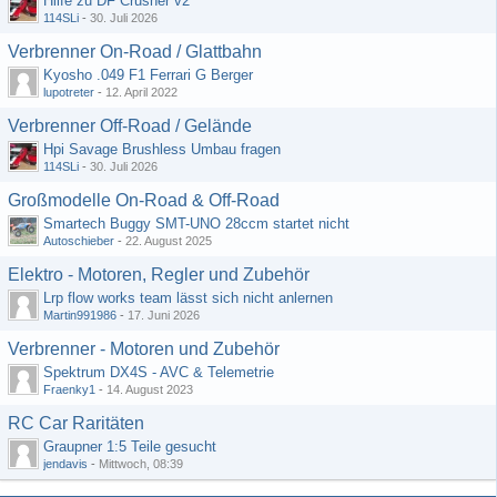
Hilfe zu DF Crusher v2
114SLi
-
30. Juli 2026
Verbrenner On-Road / Glattbahn
Kyosho .049 F1 Ferrari G Berger
lupotreter
-
12. April 2022
Verbrenner Off-Road / Gelände
Hpi Savage Brushless Umbau fragen
114SLi
-
30. Juli 2026
Großmodelle On-Road & Off-Road
Smartech Buggy SMT-UNO 28ccm startet nicht
Autoschieber
-
22. August 2025
Elektro - Motoren, Regler und Zubehör
Lrp flow works team lässt sich nicht anlernen
Martin991986
-
17. Juni 2026
Verbrenner - Motoren und Zubehör
Spektrum DX4S - AVC & Telemetrie
Fraenky1
-
14. August 2023
RC Car Raritäten
Graupner 1:5 Teile gesucht
jendavis
-
Mittwoch, 08:39