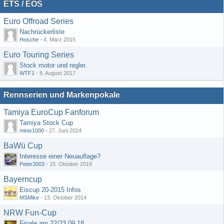
ETS / EOS
Euro Offroad Series
Nachrückerliste
Hosche
-
4. März 2015
Euro Touring Series
Stock motor und regler.
WTF1
-
8. August 2017
Rennserien und Markenpokale
Tamiya EuroCup Fanforum
Tamiya Stock Cup
minis1000
-
27. Juni 2024
BaWü Cup
Interesse einer Neuauflage?
Peter3003
-
15. Oktober 2019
Bayerncup
Eiscup 20-2015 Infos
MSMike
-
13. Oktober 2014
NRW Fun-Cup
Finale am 22/23.09.18