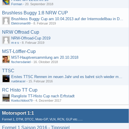
Forman
-
20. September 2018
Brushless Buggy 1:8 NRW CUP
Brushless Buggy Cup am 10.04.2013 auf der Intermodellbau in Dortmund
Elektroman99
-
8. Februar 2019
NRW Offroad Cup
NRW-Offroad-Cup 2019
m e s
-
8. Februar 2019
MST-Löffler-Cup
MST-Hauptversammlung am 20.10.2018
fischersdaniel
-
16. Oktober 2018
TTSC
Erstes TTSC Rennen im neuen Jahr und es bahnt sich wieder mal eine Rekordteilnehmerzahl an
ruebiracer
-
15. Februar 2016
RC Histo TT Cup
Rangliste TT-Histo Cup nach Erftstadt
Koelschbloot79
-
4. Dezember 2017
Motorsport 1:1
Formel 1, DTM, DTCC, Moto-GP, VLN, RCN, GLP etc......
Formel 1 Saison 2016 - Tippspiel