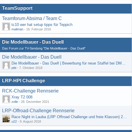
TeamSupport
Teamforum Absima / Team C
tc10 wer hat setup tipps für Teppich
mailman
-
16. Februar 2016
Die Modellbauer - Das Duell
Das Forum zur TV-Sendung "Die Modellbauer - Das Duell"
Die Modellbauer - Das Duell
Die Modellbauer - Das Duell | Bewerbung für neue Staffel bei DMAX *Werbung*
pitti
-
7. Oktober 2018
LRP-HPI Challenge
RCK-Challenge Rennserie
Xray T2 008
zelle
-
28. Dezember 2021
LRP-Offroad-Challenge Rennserie
Race Night in Lauba (LRP Offroad Challenge und freie Klassen) 25/26.08
u22
-
9. August 2018