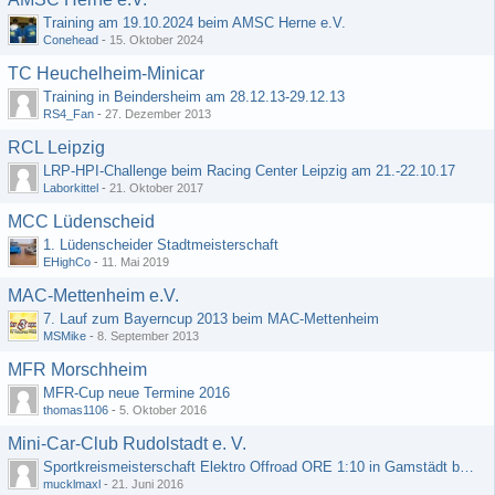
Training am 19.10.2024 beim AMSC Herne e.V.
Conehead
-
15. Oktober 2024
TC Heuchelheim-Minicar
Training in Beindersheim am 28.12.13-29.12.13
RS4_Fan
-
27. Dezember 2013
RCL Leipzig
LRP-HPI-Challenge beim Racing Center Leipzig am 21.-22.10.17
Laborkittel
-
21. Oktober 2017
MCC Lüdenscheid
1. Lüdenscheider Stadtmeisterschaft
EHighCo
-
11. Mai 2019
MAC-Mettenheim e.V.
7. Lauf zum Bayerncup 2013 beim MAC-Mettenheim
MSMike
-
8. September 2013
MFR Morschheim
MFR-Cup neue Termine 2016
thomas1106
-
5. Oktober 2016
Mini-Car-Club Rudolstadt e. V.
Sportkreismeisterschaft Elektro Offroad ORE 1:10 in Gamstädt bei Erfurt, Outdoor mit Indoor Ausweichmöglichkeit!!!
mucklmaxl
-
21. Juni 2016