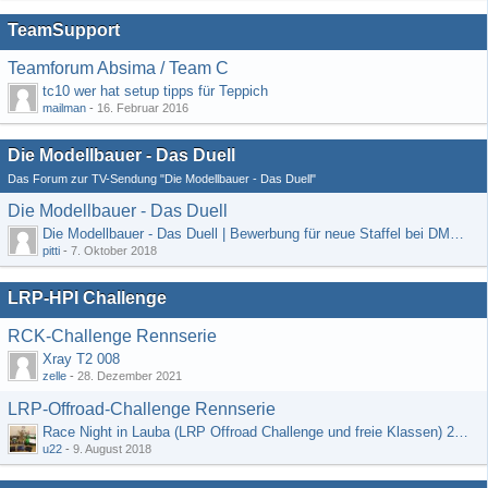
TeamSupport
Teamforum Absima / Team C
tc10 wer hat setup tipps für Teppich
mailman
-
16. Februar 2016
Die Modellbauer - Das Duell
Das Forum zur TV-Sendung "Die Modellbauer - Das Duell"
Die Modellbauer - Das Duell
Die Modellbauer - Das Duell | Bewerbung für neue Staffel bei DMAX *Werbung*
pitti
-
7. Oktober 2018
LRP-HPI Challenge
RCK-Challenge Rennserie
Xray T2 008
zelle
-
28. Dezember 2021
LRP-Offroad-Challenge Rennserie
Race Night in Lauba (LRP Offroad Challenge und freie Klassen) 25/26.08
u22
-
9. August 2018