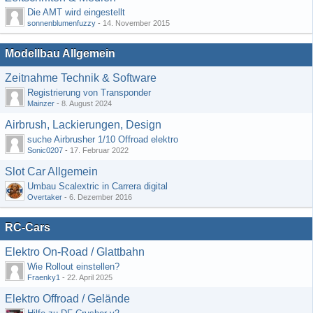
Die AMT wird eingestellt
sonnenblumenfuzzy
-
14. November 2015
Modellbau Allgemein
Zeitnahme Technik & Software
Registrierung von Transponder
Mainzer
-
8. August 2024
Airbrush, Lackierungen, Design
suche Airbrusher 1/10 Offroad elektro
Sonic0207
-
17. Februar 2022
Slot Car Allgemein
Umbau Scalextric in Carrera digital
Overtaker
-
6. Dezember 2016
RC-Cars
Elektro On-Road / Glattbahn
Wie Rollout einstellen?
Fraenky1
-
22. April 2025
Elektro Offroad / Gelände