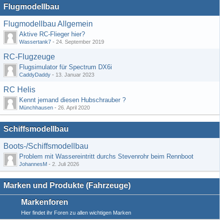
Flugmodellbau
Flugmodellbau Allgemein
Aktive RC-Flieger hier?
Wassertank7
-
24. September 2019
RC-Flugzeuge
Flugsimulator für Spectrum DX6i
CaddyDaddy
-
13. Januar 2023
RC Helis
Kennt jemand diesen Hubschrauber ?
Münchhausen
-
26. April 2020
Schiffsmodellbau
Boots-/Schiffsmodellbau
Problem mit Wassereintritt durchs Stevenrohr beim Rennboot
JohannesM
-
2. Juli 2026
Marken und Produkte (Fahrzeuge)
Markenforen
Hier findet ihr Foren zu allen wichtigen Marken