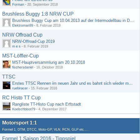
Forman
-
20. September 2018
Brushless Buggy 1:8 NRW CUP
Brushless Buggy Cup am 10.04.2013 auf der Intermodellbau in Dortmund
Elektroman99
-
8. Februar 2019
NRW Offroad Cup
NRW-Offroad-Cup 2019
m e s
-
8. Februar 2019
MST-Löffler-Cup
MST-Hauptversammlung am 20.10.2018
fischersdaniel
-
16. Oktober 2018
TTSC
Erstes TTSC Rennen im neuen Jahr und es bahnt sich wieder mal eine Rekordteilnehmerzahl an
ruebiracer
-
15. Februar 2016
RC Histo TT Cup
Rangliste TT-Histo Cup nach Erftstadt
Koelschbloot79
-
4. Dezember 2017
Motorsport 1:1
Formel 1, DTM, DTCC, Moto-GP, VLN, RCN, GLP etc......
Formel 1 Saison 2016 - Tippspiel