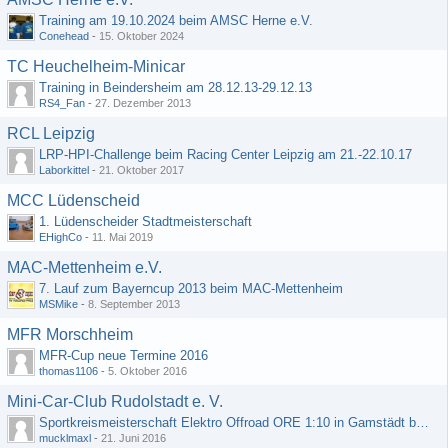
Training am 19.10.2024 beim AMSC Herne e.V.
Conehead
-
15. Oktober 2024
TC Heuchelheim-Minicar
Training in Beindersheim am 28.12.13-29.12.13
RS4_Fan
-
27. Dezember 2013
RCL Leipzig
LRP-HPI-Challenge beim Racing Center Leipzig am 21.-22.10.17
Laborkittel
-
21. Oktober 2017
MCC Lüdenscheid
1. Lüdenscheider Stadtmeisterschaft
EHighCo
-
11. Mai 2019
MAC-Mettenheim e.V.
7. Lauf zum Bayerncup 2013 beim MAC-Mettenheim
MSMike
-
8. September 2013
MFR Morschheim
MFR-Cup neue Termine 2016
thomas1106
-
5. Oktober 2016
Mini-Car-Club Rudolstadt e. V.
Sportkreismeisterschaft Elektro Offroad ORE 1:10 in Gamstädt bei Erfurt, Outdoor mit Indoor Ausweichmöglichkeit!!!
mucklmaxl
-
21. Juni 2016