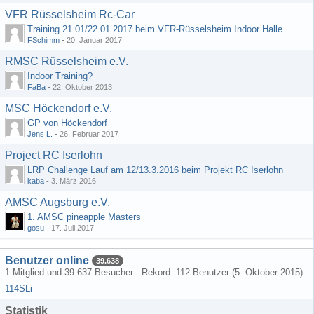
VFR Rüsselsheim Rc-Car
Training 21.01/22.01.2017 beim VFR-Rüsselsheim Indoor Halle
FSchimm
-
20. Januar 2017
RMSC Rüsselsheim e.V.
Indoor Training?
FaBa
-
22. Oktober 2013
MSC Höckendorf e.V.
GP von Höckendorf
Jens L.
-
26. Februar 2017
Project RC Iserlohn
LRP Challenge Lauf am 12/13.3.2016 beim Projekt RC Iserlohn
kaba
-
3. März 2016
AMSC Augsburg e.V.
1. AMSC pineapple Masters
gosu
-
17. Juli 2017
Benutzer online
39.638
1 Mitglied und 39.637 Besucher - Rekord: 112 Benutzer (
5. Oktober 2015
)
114SLi
Statistik