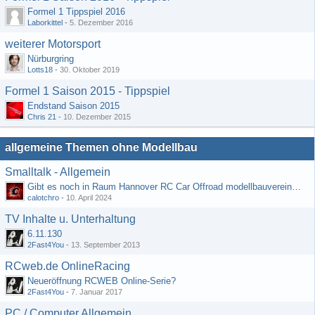
Formel 1 Tippspiel 2016
Laborkittel
-
5. Dezember 2016
weiterer Motorsport
Nürburgring
Lotts18
-
30. Oktober 2019
Formel 1 Saison 2015 - Tippspiel
Endstand Saison 2015
Chris 21
-
10. Dezember 2015
allgemeine Themen ohne Modellbau
Smalltalk - Allgemein
Gibt es noch in Raum Hannover RC Car Offroad modellbauvereine, habe selbst schon gegoogelt aber erfolglos
calotchro
-
10. April 2024
TV Inhalte u. Unterhaltung
6.11.130
2Fast4You
-
13. September 2013
RCweb.de OnlineRacing
Neueröffnung RCWEB Online-Serie?
2Fast4You
-
7. Januar 2017
PC / Computer Allgemein