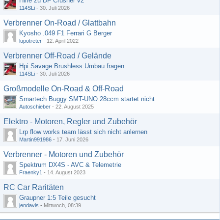
Hilfe zu DF Crusher v2
114SLi
-
30. Juli 2026
Verbrenner On-Road / Glattbahn
Kyosho .049 F1 Ferrari G Berger
lupotreter
-
12. April 2022
Verbrenner Off-Road / Gelände
Hpi Savage Brushless Umbau fragen
114SLi
-
30. Juli 2026
Großmodelle On-Road & Off-Road
Smartech Buggy SMT-UNO 28ccm startet nicht
Autoschieber
-
22. August 2025
Elektro - Motoren, Regler und Zubehör
Lrp flow works team lässt sich nicht anlernen
Martin991986
-
17. Juni 2026
Verbrenner - Motoren und Zubehör
Spektrum DX4S - AVC & Telemetrie
Fraenky1
-
14. August 2023
RC Car Raritäten
Graupner 1:5 Teile gesucht
jendavis
-
Mittwoch, 08:39