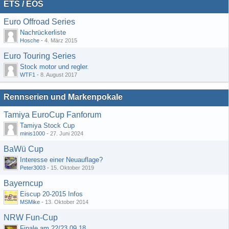
ETS / EOS
Euro Offroad Series
Nachrückerliste
Hosche
-
4. März 2015
Euro Touring Series
Stock motor und regler.
WTF1
-
8. August 2017
Rennserien und Markenpokale
Tamiya EuroCup Fanforum
Tamiya Stock Cup
minis1000
-
27. Juni 2024
BaWü Cup
Interesse einer Neuauflage?
Peter3003
-
15. Oktober 2019
Bayerncup
Eiscup 20-2015 Infos
MSMike
-
13. Oktober 2014
NRW Fun-Cup
Finale am 22/23.09.18