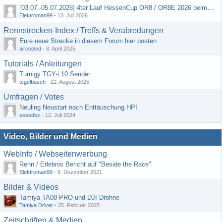
[03.07.-05.07.2026] 4ter Lauf HessenCup OR8 / OR8E 2026 beim MSV Linsengericht e.V.
Elektroman99
-
13. Juli 2026
Rennstrecken-Index / Treffs & Verabredungen
Eure neue Strecke in diesem Forum hier posten
aircooled
-
8. April 2025
Tutorials / Anleitungen
Turnigy TGY-i 10 Sender
tegelbusch
-
22. August 2025
Umfragen / Votes
Neuling Neustart nach Enttäuschung HPI
essedex
-
12. Juli 2024
Video, Bilder und Medien
WebInfo / Webseitenwerbung
Renn / Erlebnis Bericht auf "Beside the Race"
Elektroman99
-
8. Dezember 2021
Bilder & Videos
Tamiya TA08 PRO und DJI Drohne
Tamiya Driver
-
25. Februar 2025
Zeitschriften & Medien