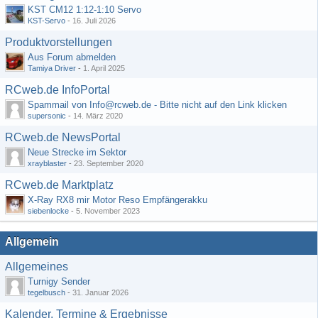
KST CM12 1:12-1:10 Servo
KST-Servo
-
16. Juli 2026
Produktvorstellungen
Aus Forum abmelden
Tamiya Driver
-
1. April 2025
RCweb.de InfoPortal
Spammail von Info@rcweb.de - Bitte nicht auf den Link klicken
supersonic
-
14. März 2020
RCweb.de NewsPortal
Neue Strecke im Sektor
xrayblaster
-
23. September 2020
RCweb.de Marktplatz
X-Ray RX8 mir Motor Reso Empfängerakku
siebenlocke
-
5. November 2023
Allgemein
Allgemeines
Turnigy Sender
tegelbusch
-
31. Januar 2026
Kalender, Termine & Ergebnisse