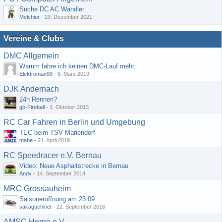
Suche DC AC Wandler
Melchior
-
29. Dezember 2021
Vereine & Clubs
DMC Allgemein
Warum fahre ich keinen DMC-Lauf mehr.
Elektroman99
-
6. März 2019
DJK Andernach
24h Rennen?
gb-Fireball
-
3. Oktober 2013
RC Car Fahren in Berlin und Umgebung
TEC beim TSV Mariendorf
mabe
-
21. April 2019
RC Speedracer e.V. Bernau
Video: Neue Asphaltstrecke in Bernau
Andy
-
14. September 2014
MRC Grossauheim
Saisoneröffnung am 23.09.
sakaguchinet
-
22. September 2016
AMSC Herne e.V.