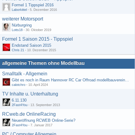
Formel 1 Tippspiel 2016
Laborkittel
-
5. Dezember 2016
weiterer Motorsport
Nürburgring
Lotts18
-
30. Oktober 2019
Formel 1 Saison 2015 - Tippspiel
Endstand Saison 2015
Chris 21
-
10. Dezember 2015
allgemeine Themen ohne Modellbau
Smalltalk - Allgemein
Gibt es noch in Raum Hannover RC Car Offroad modellbauvereine, habe selbst schon gegoogelt aber erfolglos
calotchro
-
10. April 2024
TV Inhalte u. Unterhaltung
6.11.130
2Fast4You
-
13. September 2013
RCweb.de OnlineRacing
Neueröffnung RCWEB Online-Serie?
2Fast4You
-
7. Januar 2017
PC / Computer Allgemein