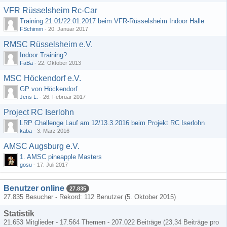
VFR Rüsselsheim Rc-Car
Training 21.01/22.01.2017 beim VFR-Rüsselsheim Indoor Halle
FSchimm
-
20. Januar 2017
RMSC Rüsselsheim e.V.
Indoor Training?
FaBa
-
22. Oktober 2013
MSC Höckendorf e.V.
GP von Höckendorf
Jens L.
-
26. Februar 2017
Project RC Iserlohn
LRP Challenge Lauf am 12/13.3.2016 beim Projekt RC Iserlohn
kaba
-
3. März 2016
AMSC Augsburg e.V.
1. AMSC pineapple Masters
gosu
-
17. Juli 2017
Benutzer online
27.835
27.835 Besucher - Rekord: 112 Benutzer (
5. Oktober 2015
)
Statistik
21.653 Mitglieder - 17.564 Themen - 207.022 Beiträge (23,34 Beiträge pro