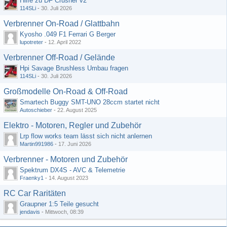
Hilfe zu DF Crusher v2
114SLi
-
30. Juli 2026
Verbrenner On-Road / Glattbahn
Kyosho .049 F1 Ferrari G Berger
lupotreter
-
12. April 2022
Verbrenner Off-Road / Gelände
Hpi Savage Brushless Umbau fragen
114SLi
-
30. Juli 2026
Großmodelle On-Road & Off-Road
Smartech Buggy SMT-UNO 28ccm startet nicht
Autoschieber
-
22. August 2025
Elektro - Motoren, Regler und Zubehör
Lrp flow works team lässt sich nicht anlernen
Martin991986
-
17. Juni 2026
Verbrenner - Motoren und Zubehör
Spektrum DX4S - AVC & Telemetrie
Fraenky1
-
14. August 2023
RC Car Raritäten
Graupner 1:5 Teile gesucht
jendavis
-
Mittwoch, 08:39