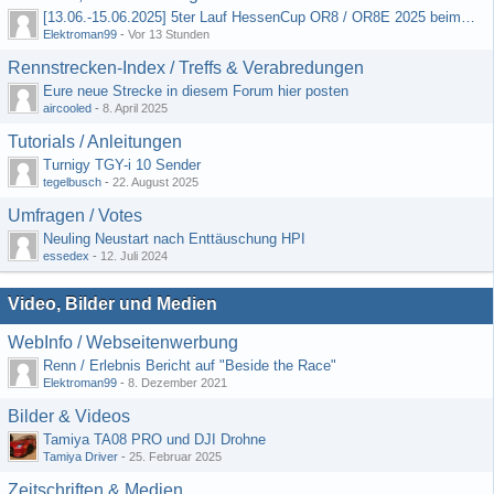
[13.06.-15.06.2025] 5ter Lauf HessenCup OR8 / OR8E 2025 beim MSC Ober-Mörlen e.V.
Elektroman99
-
Vor 13 Stunden
Rennstrecken-Index / Treffs & Verabredungen
Eure neue Strecke in diesem Forum hier posten
aircooled
-
8. April 2025
Tutorials / Anleitungen
Turnigy TGY-i 10 Sender
tegelbusch
-
22. August 2025
Umfragen / Votes
Neuling Neustart nach Enttäuschung HPI
essedex
-
12. Juli 2024
Video, Bilder und Medien
WebInfo / Webseitenwerbung
Renn / Erlebnis Bericht auf "Beside the Race"
Elektroman99
-
8. Dezember 2021
Bilder & Videos
Tamiya TA08 PRO und DJI Drohne
Tamiya Driver
-
25. Februar 2025
Zeitschriften & Medien