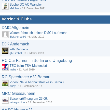
Suche DC AC Wandler
Melchior
-
29. Dezember 2021
Vereine & Clubs
DMC Allgemein
Warum fahre ich keinen DMC-Lauf mehr.
Elektroman99
-
6. März 2019
DJK Andernach
24h Rennen?
gb-Fireball
-
3. Oktober 2013
RC Car Fahren in Berlin und Umgebung
TEC beim TSV Mariendorf
mabe
-
21. April 2019
RC Speedracer e.V. Bernau
Video: Neue Asphaltstrecke in Bernau
Andy
-
14. September 2014
MRC Grossauheim
Saisoneröffnung am 23.09.
sakaguchinet
-
22. September 2016
AMSC Herne e.V.