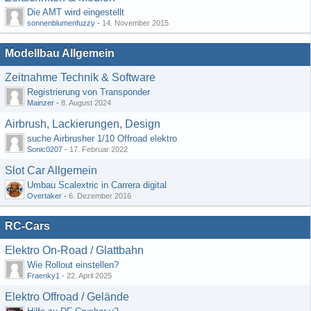
Die AMT wird eingestellt
sonnenblumenfuzzy
-
14. November 2015
Modellbau Allgemein
Zeitnahme Technik & Software
Registrierung von Transponder
Mainzer
-
8. August 2024
Airbrush, Lackierungen, Design
suche Airbrusher 1/10 Offroad elektro
Sonic0207
-
17. Februar 2022
Slot Car Allgemein
Umbau Scalextric in Carrera digital
Overtaker
-
6. Dezember 2016
RC-Cars
Elektro On-Road / Glattbahn
Wie Rollout einstellen?
Fraenky1
-
22. April 2025
Elektro Offroad / Gelände