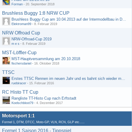
Forman
-
20. September 2018
Brushless Buggy 1:8 NRW CUP
Brushless Buggy Cup am 10.04.2013 auf der Intermodellbau in Dortmund
Elektroman99
-
8. Februar 2019
NRW Offroad Cup
NRW-Offroad-Cup 2019
m e s
-
8. Februar 2019
MST-Löffler-Cup
MST-Hauptversammlung am 20.10.2018
fischersdaniel
-
16. Oktober 2018
TTSC
Erstes TTSC Rennen im neuen Jahr und es bahnt sich wieder mal eine Rekordteilnehmerzahl an
ruebiracer
-
15. Februar 2016
RC Histo TT Cup
Rangliste TT-Histo Cup nach Erftstadt
Koelschbloot79
-
4. Dezember 2017
Motorsport 1:1
Formel 1, DTM, DTCC, Moto-GP, VLN, RCN, GLP etc......
Formel 1 Saison 2016 - Tippspiel