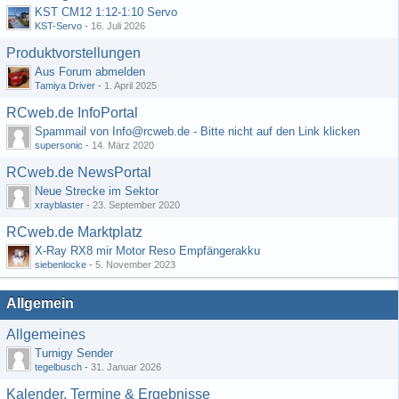
KST CM12 1:12-1:10 Servo
KST-Servo
-
16. Juli 2026
Produktvorstellungen
Aus Forum abmelden
Tamiya Driver
-
1. April 2025
RCweb.de InfoPortal
Spammail von Info@rcweb.de - Bitte nicht auf den Link klicken
supersonic
-
14. März 2020
RCweb.de NewsPortal
Neue Strecke im Sektor
xrayblaster
-
23. September 2020
RCweb.de Marktplatz
X-Ray RX8 mir Motor Reso Empfängerakku
siebenlocke
-
5. November 2023
Allgemein
Allgemeines
Turnigy Sender
tegelbusch
-
31. Januar 2026
Kalender, Termine & Ergebnisse