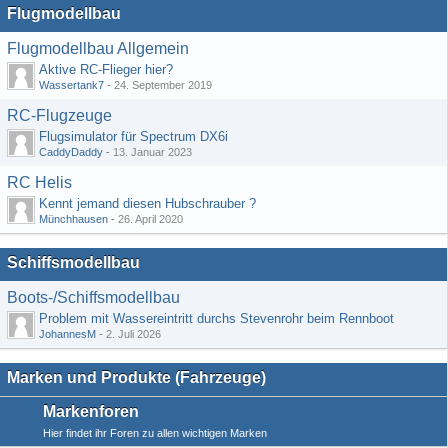
Flugmodellbau
Flugmodellbau Allgemein
Aktive RC-Flieger hier?
Wassertank7
-
24. September 2019
RC-Flugzeuge
Flugsimulator für Spectrum DX6i
CaddyDaddy
-
13. Januar 2023
RC Helis
Kennt jemand diesen Hubschrauber ?
Münchhausen
-
26. April 2020
Schiffsmodellbau
Boots-/Schiffsmodellbau
Problem mit Wassereintritt durchs Stevenrohr beim Rennboot
JohannesM
-
2. Juli 2026
Marken und Produkte (Fahrzeuge)
Markenforen
Hier findet ihr Foren zu allen wichtigen Marken