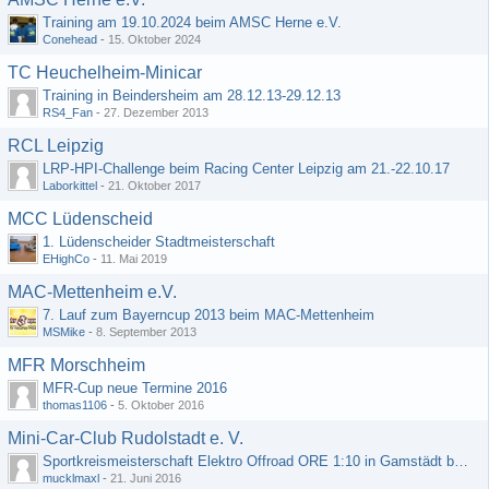
Training am 19.10.2024 beim AMSC Herne e.V.
Conehead
-
15. Oktober 2024
TC Heuchelheim-Minicar
Training in Beindersheim am 28.12.13-29.12.13
RS4_Fan
-
27. Dezember 2013
RCL Leipzig
LRP-HPI-Challenge beim Racing Center Leipzig am 21.-22.10.17
Laborkittel
-
21. Oktober 2017
MCC Lüdenscheid
1. Lüdenscheider Stadtmeisterschaft
EHighCo
-
11. Mai 2019
MAC-Mettenheim e.V.
7. Lauf zum Bayerncup 2013 beim MAC-Mettenheim
MSMike
-
8. September 2013
MFR Morschheim
MFR-Cup neue Termine 2016
thomas1106
-
5. Oktober 2016
Mini-Car-Club Rudolstadt e. V.
Sportkreismeisterschaft Elektro Offroad ORE 1:10 in Gamstädt bei Erfurt, Outdoor mit Indoor Ausweichmöglichkeit!!!
mucklmaxl
-
21. Juni 2016