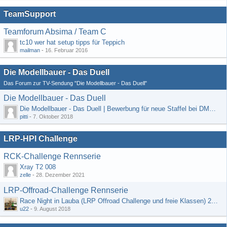
TeamSupport
Teamforum Absima / Team C
tc10 wer hat setup tipps für Teppich
mailman
-
16. Februar 2016
Die Modellbauer - Das Duell
Das Forum zur TV-Sendung "Die Modellbauer - Das Duell"
Die Modellbauer - Das Duell
Die Modellbauer - Das Duell | Bewerbung für neue Staffel bei DMAX *Werbung*
pitti
-
7. Oktober 2018
LRP-HPI Challenge
RCK-Challenge Rennserie
Xray T2 008
zelle
-
28. Dezember 2021
LRP-Offroad-Challenge Rennserie
Race Night in Lauba (LRP Offroad Challenge und freie Klassen) 25/26.08
u22
-
9. August 2018