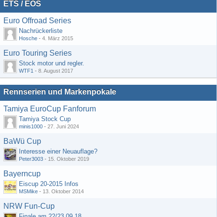
ETS / EOS
Euro Offroad Series
Nachrückerliste
Hosche
-
4. März 2015
Euro Touring Series
Stock motor und regler.
WTF1
-
8. August 2017
Rennserien und Markenpokale
Tamiya EuroCup Fanforum
Tamiya Stock Cup
minis1000
-
27. Juni 2024
BaWü Cup
Interesse einer Neuauflage?
Peter3003
-
15. Oktober 2019
Bayerncup
Eiscup 20-2015 Infos
MSMike
-
13. Oktober 2014
NRW Fun-Cup
Finale am 22/23.09.18