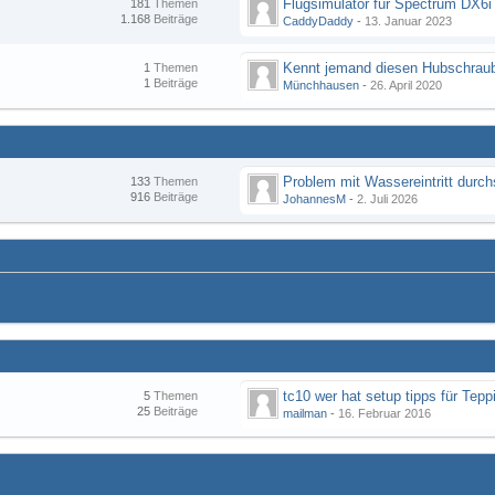
Flugsimulator für Spectrum DX6i
181
Themen
1.168
Beiträge
CaddyDaddy
-
13. Januar 2023
Kennt jemand diesen Hubschraub
1
Themen
1
Beiträge
Münchhausen
-
26. April 2020
133
Themen
916
Beiträge
JohannesM
-
2. Juli 2026
tc10 wer hat setup tipps für Tepp
5
Themen
25
Beiträge
mailman
-
16. Februar 2016