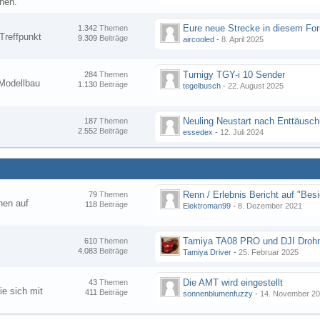
nen.
1.342
Themen
Treffpunkt
9.309
Beiträge
aircooled
-
8. April 2025
Turnigy TGY-i 10 Sender
284
Themen
Modellbau
1.130
Beiträge
tegelbusch
-
22. August 2025
Neuling Neustart nach Enttäusc
187
Themen
2.552
Beiträge
essedex
-
12. Juli 2024
79
Themen
hen auf
118
Beiträge
Elektroman99
-
8. Dezember 2021
Tamiya TA08 PRO und DJI Droh
610
Themen
4.083
Beiträge
Tamiya Driver
-
25. Februar 2025
Die AMT wird eingestellt
43
Themen
ie sich mit
411
Beiträge
sonnenblumenfuzzy
-
14. November 2