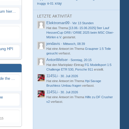
xray
truggy
tt-01
Eure neue Strecke in diesem Forum hier posten
LETZTE AKTIVITÄT
Elektroman99
-
Vor 13 Stunden
Hat das Thema
[13.06.-15.06.2025] 5ter Lauf
HessenCup OR8 / OR8E 2025 beim MSC Ober-
Mörlen e.V.
gestartet.
jendavis
-
Mittwoch, 08:39
hung HPI
Hat eine Antwort im Thema
Graupner 1:5 Teile
gesucht
verfasst.
AntonWelser
-
Sonntag, 20:15
Hat den Marktplatz-Eintrag
FG Modellsport 1:5
Challenge ETR 530, Porsche 911
erstellt.
114SLi
-
30. Juli 2026
Renn / Erlebnis Bericht auf "Beside the Race"
Hat eine Antwort im Thema
Hpi Savage
Brushless Umbau fragen
verfasst.
114SLi
-
30. Juli 2026
ne
Hat eine Antwort im Thema
Hilfe zu DF Crusher
v2
verfasst.
015