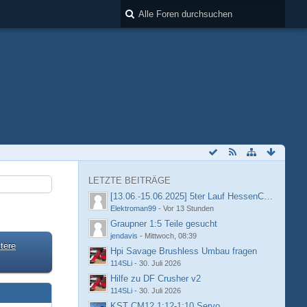
LETZTE BEITRÄGE
[13.06.-15.06.2025] 5ter Lauf HessenCup OR8 /
Elektroman99
-
Vor 13 Stunden
Graupner 1:5 Teile gesucht
jendavis
-
Mittwoch, 08:39
tere
Hpi Savage Brushless Umbau fragen
114SLi
-
30. Juli 2026
Hilfe zu DF Crusher v2
114SLi
-
30. Juli 2026
KST CM12 1:12-1:10 Servo