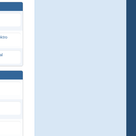
ektro
al