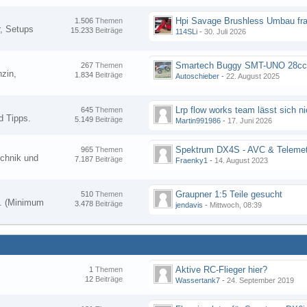
Hpi Savage Brushless Umbau fr
1.506
Themen
, Setups
15.233
Beiträge
114SLi
-
30. Juli 2026
267
Themen
zin,
1.834
Beiträge
Autoschieber
-
22. August 2025
645
Themen
d Tipps.
5.149
Beiträge
Martin991986
-
17. Juni 2026
Spektrum DX4S - AVC & Telemet
965
Themen
chnik und
7.187
Beiträge
Fraenky1
-
14. August 2023
Graupner 1:5 Teile gesucht
510
Themen
en. (Minimum
3.478
Beiträge
jendavis
-
Mittwoch, 08:39
Aktive RC-Flieger hier?
1
Themen
12
Beiträge
Wassertank7
-
24. September 2019