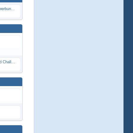
Die Modellbauer - Das Duell | Bewerbung für neue Staffel bei DMAX *Werbung*
Race Night in Lauba (LRP Offroad Challenge und freie Klassen) 25/26.08