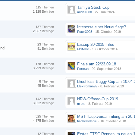
Tamiya Stock Cup
115
Themen
1.128
Beiträge
minis1000
-
27. Juni 2024
Interesse einer Neuauflage?
137
Themen
2.567
Beiträge
Peter3003
-
15. Oktober 2019
Eiscup 20-2015 Infos
23
Themen
und
81
Beiträge
MSMike
-
13. Oktober 2014
Finale am 22/23.09.18
178
Themen
3.299
Beiträge
Forman
-
20. September 2018
8
Themen
45
Beiträge
Elektroman99
-
8. Februar 2019
NRW-Offroad-Cup 2019
142
Themen
3.022
Beiträge
m e s
-
8. Februar 2019
MST-Hauptversammlung am 20.1
325
Themen
4.875
Beiträge
fischersdaniel
-
16. Oktober 2018
12
Themen