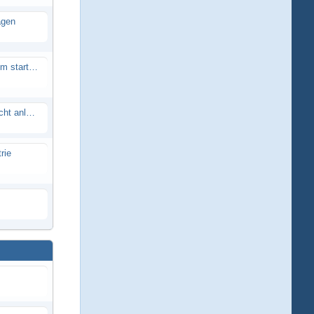
agen
Smartech Buggy SMT-UNO 28ccm startet nicht
Lrp flow works team lässt sich nicht anlernen
rie