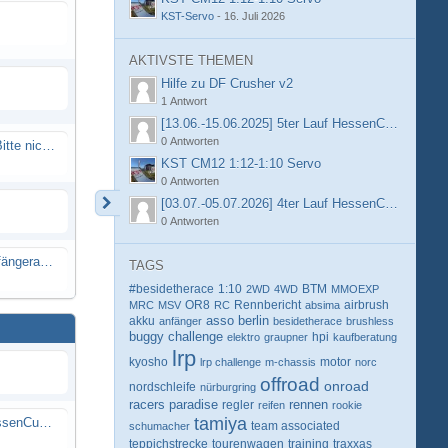
KST-Servo
-
16. Juli 2026
AKTIVSTE THEMEN
Hilfe zu DF Crusher v2
1 Antwort
[13.06.-15.06.2025] 5ter Lauf HessenCup OR8 /
0 Antworten
Spammail von Info@rcweb.de - Bitte nicht auf den Link klicken
KST CM12 1:12-1:10 Servo
0 Antworten
[03.07.-05.07.2026] 4ter Lauf HessenCup OR8 /
0 Antworten
X-Ray RX8 mir Motor Reso Empfängerakku
TAGS
#besidetherace
1:10
BTM
2WD
4WD
MMOEXP
OR8
Rennbericht
MRC
MSV
RC
absima
airbrush
berlin
akku
asso
anfänger
besidetherace
brushless
buggy
challenge
hpi
elektro
graupner
kaufberatung
lrp
kyosho
motor
lrp challenge
m-chassis
norc
offroad
onroad
nordschleife
nürburgring
racers paradise
rennen
regler
reifen
rookie
tamiya
[13.06.-15.06.2025] 5ter Lauf HessenCup OR8 / OR8E 2025 beim MSC Ober-Mörlen e.V.
schumacher
team associated
teppichstrecke
tourenwagen
training
traxxas