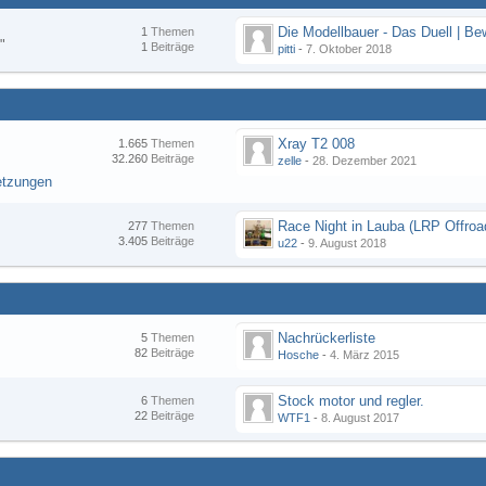
1
Themen
"
1
Beiträge
pitti
-
7. Oktober 2018
Xray T2 008
1.665
Themen
32.260
Beiträge
zelle
-
28. Dezember 2021
etzungen
277
Themen
3.405
Beiträge
u22
-
9. August 2018
Nachrückerliste
5
Themen
82
Beiträge
Hosche
-
4. März 2015
Stock motor und regler.
6
Themen
22
Beiträge
WTF1
-
8. August 2017