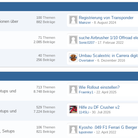
Registrierung von Transponder
100
Themen
ionen über
882
Beiträge
Mainzer
-
8. August 2024
suche Airbrusher 1/10 Offroad el
71
Themen
2.085
Beiträge
Sonic0207
-
17. Februar 2022
Umbau Scalextric in Carrera digit
40
Themen
256
Beiträge
Overtaker
-
6. Dezember 2016
Wie Rollout einstellen?
713
Themen
etups und
8.748
Beiträge
Fraenky1
-
22. April 2025
Hilfe zu DF Crusher v2
529
Themen
etups und
7.224
Beiträge
114SLi
-
30. Juli 2026
Kyosho .049 F1 Ferrari G Berger
106
Themen
, Setups
821
Beiträge
lupotreter
-
12. April 2022