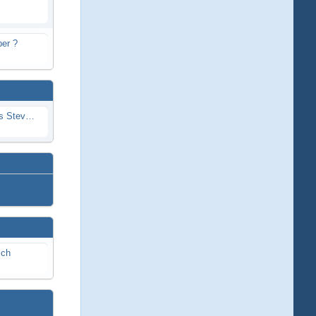
er ?
Problem mit Wassereintritt durchs Stevenrohr beim Rennboot
ich