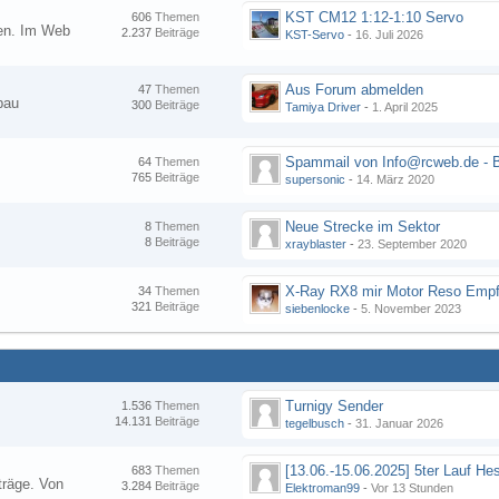
KST CM12 1:12-1:10 Servo
606
Themen
nen. Im Web
2.237
Beiträge
KST-Servo
-
16. Juli 2026
Aus Forum abmelden
47
Themen
bau
300
Beiträge
Tamiya Driver
-
1. April 2025
64
Themen
765
Beiträge
supersonic
-
14. März 2020
Neue Strecke im Sektor
8
Themen
8
Beiträge
xrayblaster
-
23. September 2020
34
Themen
321
Beiträge
siebenlocke
-
5. November 2023
Turnigy Sender
1.536
Themen
14.131
Beiträge
tegelbusch
-
31. Januar 2026
683
Themen
träge. Von
3.284
Beiträge
Elektroman99
-
Vor 13 Stunden