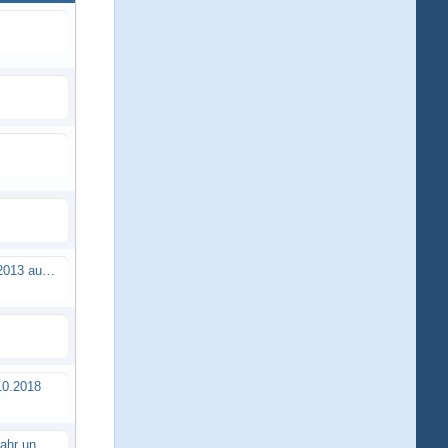
Brushless Buggy Cup am 10.04.2013 auf der Intermodellbau in Dortmund
0.2018
Erstes TTSC Rennen im neuen Jahr und es bahnt sich wieder mal eine Rekordteilnehmerzahl an