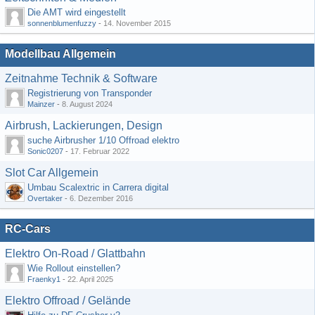
Die AMT wird eingestellt
sonnenblumenfuzzy
-
14. November 2015
Modellbau Allgemein
Zeitnahme Technik & Software
Registrierung von Transponder
Mainzer
-
8. August 2024
Airbrush, Lackierungen, Design
suche Airbrusher 1/10 Offroad elektro
Sonic0207
-
17. Februar 2022
Slot Car Allgemein
Umbau Scalextric in Carrera digital
Overtaker
-
6. Dezember 2016
RC-Cars
Elektro On-Road / Glattbahn
Wie Rollout einstellen?
Fraenky1
-
22. April 2025
Elektro Offroad / Gelände