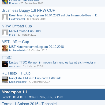
Forman
-
20. September 2018
Brushless Buggy 1:8 NRW CUP
Brushless Buggy Cup am 10.04.2013 auf der Intermodellbau in Dortmund
Elektroman99
-
8. Februar 2019
NRW Offroad Cup
NRW-Offroad-Cup 2019
m e s
-
8. Februar 2019
MST-Löffler-Cup
MST-Hauptversammlung am 20.10.2018
fischersdaniel
-
16. Oktober 2018
TTSC
Erstes TTSC Rennen im neuen Jahr und es bahnt sich wieder mal eine Rekordteilnehmerzahl an
ruebiracer
-
15. Februar 2016
RC Histo TT Cup
Rangliste TT-Histo Cup nach Erftstadt
Koelschbloot79
-
4. Dezember 2017
Motorsport 1:1
Formel 1, DTM, DTCC, Moto-GP, VLN, RCN, GLP etc......
Formel 1 Saison 2016 - Tippspiel