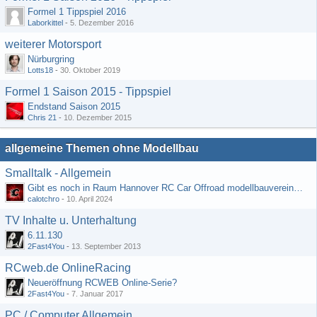
Formel 1 Tippspiel 2016
Laborkittel
-
5. Dezember 2016
weiterer Motorsport
Nürburgring
Lotts18
-
30. Oktober 2019
Formel 1 Saison 2015 - Tippspiel
Endstand Saison 2015
Chris 21
-
10. Dezember 2015
allgemeine Themen ohne Modellbau
Smalltalk - Allgemein
Gibt es noch in Raum Hannover RC Car Offroad modellbauvereine, habe selbst schon gegoogelt aber erfolglos
calotchro
-
10. April 2024
TV Inhalte u. Unterhaltung
6.11.130
2Fast4You
-
13. September 2013
RCweb.de OnlineRacing
Neueröffnung RCWEB Online-Serie?
2Fast4You
-
7. Januar 2017
PC / Computer Allgemein