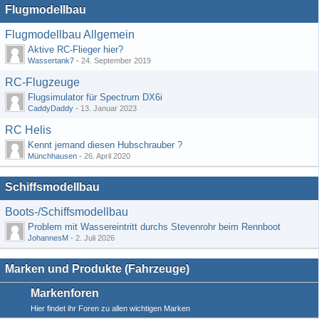
Flugmodellbau
Flugmodellbau Allgemein
Aktive RC-Flieger hier?
Wassertank7
-
24. September 2019
RC-Flugzeuge
Flugsimulator für Spectrum DX6i
CaddyDaddy
-
13. Januar 2023
RC Helis
Kennt jemand diesen Hubschrauber ?
Münchhausen
-
26. April 2020
Schiffsmodellbau
Boots-/Schiffsmodellbau
Problem mit Wassereintritt durchs Stevenrohr beim Rennboot
JohannesM
-
2. Juli 2026
Marken und Produkte (Fahrzeuge)
Markenforen
Hier findet ihr Foren zu allen wichtigen Marken