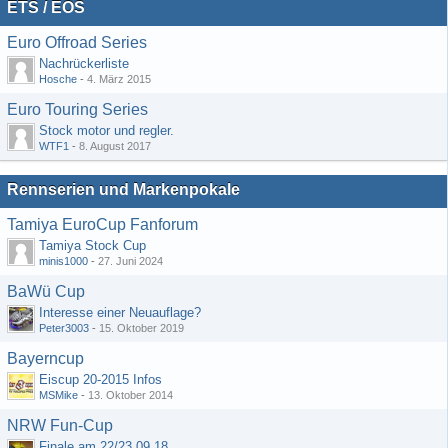
ETS / EOS
Euro Offroad Series
Nachrückerliste
Hosche
-
4. März 2015
Euro Touring Series
Stock motor und regler.
WTF1
-
8. August 2017
Rennserien und Markenpokale
Tamiya EuroCup Fanforum
Tamiya Stock Cup
minis1000
-
27. Juni 2024
BaWü Cup
Interesse einer Neuauflage?
Peter3003
-
15. Oktober 2019
Bayerncup
Eiscup 20-2015 Infos
MSMike
-
13. Oktober 2014
NRW Fun-Cup
Finale am 22/23.09.18