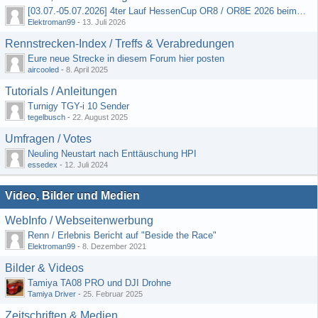
[03.07.-05.07.2026] 4ter Lauf HessenCup OR8 / OR8E 2026 beim MSV Linsengericht e.V.
Elektroman99
-
13. Juli 2026
Rennstrecken-Index / Treffs & Verabredungen
Eure neue Strecke in diesem Forum hier posten
aircooled
-
8. April 2025
Tutorials / Anleitungen
Turnigy TGY-i 10 Sender
tegelbusch
-
22. August 2025
Umfragen / Votes
Neuling Neustart nach Enttäuschung HPI
essedex
-
12. Juli 2024
Video, Bilder und Medien
WebInfo / Webseitenwerbung
Renn / Erlebnis Bericht auf "Beside the Race"
Elektroman99
-
8. Dezember 2021
Bilder & Videos
Tamiya TA08 PRO und DJI Drohne
Tamiya Driver
-
25. Februar 2025
Zeitschriften & Medien