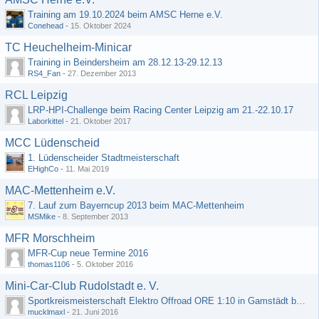
Training am 19.10.2024 beim AMSC Herne e.V.
Conehead
-
15. Oktober 2024
TC Heuchelheim-Minicar
Training in Beindersheim am 28.12.13-29.12.13
RS4_Fan
-
27. Dezember 2013
RCL Leipzig
LRP-HPI-Challenge beim Racing Center Leipzig am 21.-22.10.17
Laborkittel
-
21. Oktober 2017
MCC Lüdenscheid
1. Lüdenscheider Stadtmeisterschaft
EHighCo
-
11. Mai 2019
MAC-Mettenheim e.V.
7. Lauf zum Bayerncup 2013 beim MAC-Mettenheim
MSMike
-
8. September 2013
MFR Morschheim
MFR-Cup neue Termine 2016
thomas1106
-
5. Oktober 2016
Mini-Car-Club Rudolstadt e. V.
Sportkreismeisterschaft Elektro Offroad ORE 1:10 in Gamstädt bei Erfurt, Outdoor mit Indoor Ausweichmöglichkeit!!!
mucklmaxl
-
21. Juni 2016