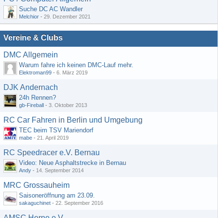
Suche DC AC Wandler
Melchior
-
29. Dezember 2021
Vereine & Clubs
DMC Allgemein
Warum fahre ich keinen DMC-Lauf mehr.
Elektroman99
-
6. März 2019
DJK Andernach
24h Rennen?
gb-Fireball
-
3. Oktober 2013
RC Car Fahren in Berlin und Umgebung
TEC beim TSV Mariendorf
mabe
-
21. April 2019
RC Speedracer e.V. Bernau
Video: Neue Asphaltstrecke in Bernau
Andy
-
14. September 2014
MRC Grossauheim
Saisoneröffnung am 23.09.
sakaguchinet
-
22. September 2016
AMSC Herne e.V.