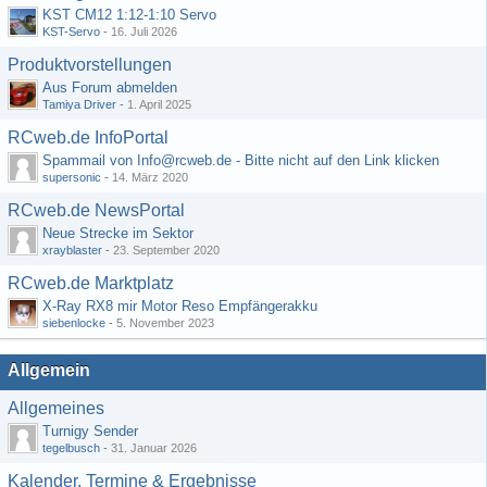
KST CM12 1:12-1:10 Servo
KST-Servo
-
16. Juli 2026
Produktvorstellungen
Aus Forum abmelden
Tamiya Driver
-
1. April 2025
RCweb.de InfoPortal
Spammail von Info@rcweb.de - Bitte nicht auf den Link klicken
supersonic
-
14. März 2020
RCweb.de NewsPortal
Neue Strecke im Sektor
xrayblaster
-
23. September 2020
RCweb.de Marktplatz
X-Ray RX8 mir Motor Reso Empfängerakku
siebenlocke
-
5. November 2023
Allgemein
Allgemeines
Turnigy Sender
tegelbusch
-
31. Januar 2026
Kalender, Termine & Ergebnisse