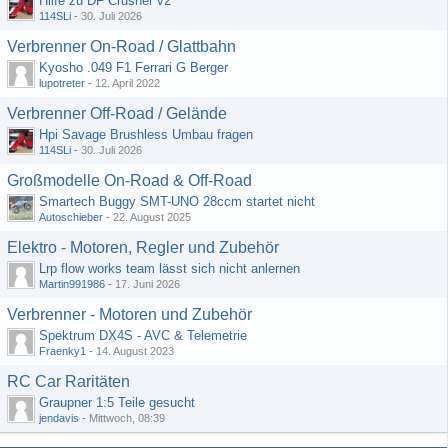
Hilfe zu DF Crusher v2
114SLi
-
30. Juli 2026
Verbrenner On-Road / Glattbahn
Kyosho .049 F1 Ferrari G Berger
lupotreter
-
12. April 2022
Verbrenner Off-Road / Gelände
Hpi Savage Brushless Umbau fragen
114SLi
-
30. Juli 2026
Großmodelle On-Road & Off-Road
Smartech Buggy SMT-UNO 28ccm startet nicht
Autoschieber
-
22. August 2025
Elektro - Motoren, Regler und Zubehör
Lrp flow works team lässt sich nicht anlernen
Martin991986
-
17. Juni 2026
Verbrenner - Motoren und Zubehör
Spektrum DX4S - AVC & Telemetrie
Fraenky1
-
14. August 2023
RC Car Raritäten
Graupner 1:5 Teile gesucht
jendavis
-
Mittwoch, 08:39