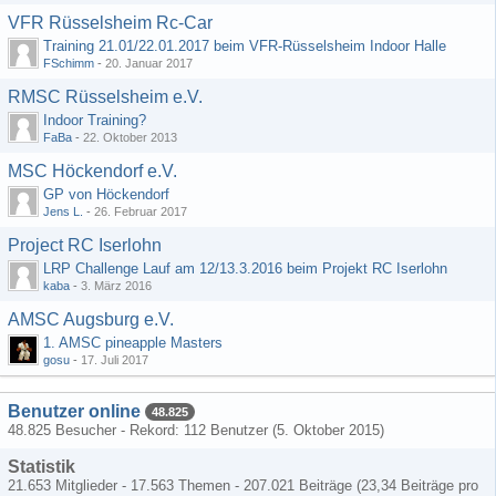
VFR Rüsselsheim Rc-Car
Training 21.01/22.01.2017 beim VFR-Rüsselsheim Indoor Halle
FSchimm
-
20. Januar 2017
RMSC Rüsselsheim e.V.
Indoor Training?
FaBa
-
22. Oktober 2013
MSC Höckendorf e.V.
GP von Höckendorf
Jens L.
-
26. Februar 2017
Project RC Iserlohn
LRP Challenge Lauf am 12/13.3.2016 beim Projekt RC Iserlohn
kaba
-
3. März 2016
AMSC Augsburg e.V.
1. AMSC pineapple Masters
gosu
-
17. Juli 2017
Benutzer online
48.825
48.825 Besucher - Rekord: 112 Benutzer (
5. Oktober 2015
)
Statistik
21.653 Mitglieder - 17.563 Themen - 207.021 Beiträge (23,34 Beiträge pro