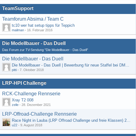
TeamSupport
Teamforum Absima / Team C
tc10 wer hat setup tipps für Teppich
mailman
-
16. Februar 2016
Die Modellbauer - Das Duell
Das Forum zur TV-Sendung "Die Modellbauer - Das Duell"
Die Modellbauer - Das Duell
Die Modellbauer - Das Duell | Bewerbung für neue Staffel bei DMAX *Werbung*
pitti
-
7. Oktober 2018
LRP-HPI Challenge
RCK-Challenge Rennserie
Xray T2 008
zelle
-
28. Dezember 2021
LRP-Offroad-Challenge Rennserie
Race Night in Lauba (LRP Offroad Challenge und freie Klassen) 25/26.08
u22
-
9. August 2018