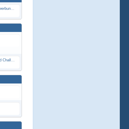
Die Modellbauer - Das Duell | Bewerbung für neue Staffel bei DMAX *Werbung*
Race Night in Lauba (LRP Offroad Challenge und freie Klassen) 25/26.08