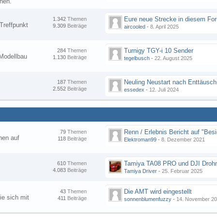
nen.
1.342
Themen
Treffpunkt
9.309
Beiträge
aircooled
-
8. April 2025
Turnigy TGY-i 10 Sender
284
Themen
Modellbau
1.130
Beiträge
tegelbusch
-
22. August 2025
Neuling Neustart nach Enttäusc
187
Themen
2.552
Beiträge
essedex
-
12. Juli 2024
79
Themen
hen auf
118
Beiträge
Elektroman99
-
8. Dezember 2021
Tamiya TA08 PRO und DJI Droh
610
Themen
4.083
Beiträge
Tamiya Driver
-
25. Februar 2025
Die AMT wird eingestellt
43
Themen
ie sich mit
411
Beiträge
sonnenblumenfuzzy
-
14. November 2