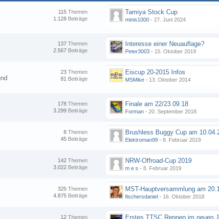
Tamiya Stock Cup
115
Themen
1.128
Beiträge
minis1000
-
27. Juni 2024
Interesse einer Neuauflage?
137
Themen
2.567
Beiträge
Peter3003
-
15. Oktober 2019
Eiscup 20-2015 Infos
23
Themen
und
81
Beiträge
MSMike
-
13. Oktober 2014
Finale am 22/23.09.18
178
Themen
3.299
Beiträge
Forman
-
20. September 2018
8
Themen
45
Beiträge
Elektroman99
-
8. Februar 2019
NRW-Offroad-Cup 2019
142
Themen
3.022
Beiträge
m e s
-
8. Februar 2019
MST-Hauptversammlung am 20.1
325
Themen
4.875
Beiträge
fischersdaniel
-
16. Oktober 2018
12
Themen