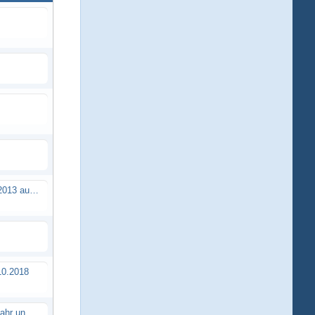
Brushless Buggy Cup am 10.04.2013 auf der Intermodellbau in Dortmund
0.2018
Erstes TTSC Rennen im neuen Jahr und es bahnt sich wieder mal eine Rekordteilnehmerzahl an