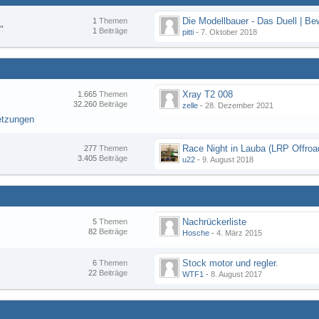
1
Themen
"
1
Beiträge
pitti
-
7. Oktober 2018
Xray T2 008
1.665
Themen
32.260
Beiträge
zelle
-
28. Dezember 2021
etzungen
277
Themen
3.405
Beiträge
u22
-
9. August 2018
Nachrückerliste
5
Themen
82
Beiträge
Hosche
-
4. März 2015
Stock motor und regler.
6
Themen
22
Beiträge
WTF1
-
8. August 2017