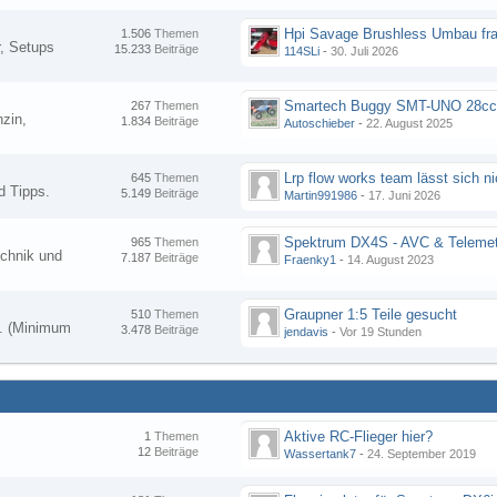
Hpi Savage Brushless Umbau fr
1.506
Themen
, Setups
15.233
Beiträge
114SLi
-
30. Juli 2026
267
Themen
zin,
1.834
Beiträge
Autoschieber
-
22. August 2025
645
Themen
d Tipps.
5.149
Beiträge
Martin991986
-
17. Juni 2026
Spektrum DX4S - AVC & Telemet
965
Themen
chnik und
7.187
Beiträge
Fraenky1
-
14. August 2023
Graupner 1:5 Teile gesucht
510
Themen
en. (Minimum
3.478
Beiträge
jendavis
-
Vor 19 Stunden
Aktive RC-Flieger hier?
1
Themen
12
Beiträge
Wassertank7
-
24. September 2019