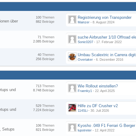
Registrierung von Transponder
100
Themen
ionen über
882
Beiträge
Mainzer
-
8. August 2024
suche Airbrusher 1/10 Offroad el
71
Themen
2.085
Beiträge
Sonic0207
-
17. Februar 2022
Umbau Scalextric in Carrera digit
40
Themen
256
Beiträge
Overtaker
-
6. Dezember 2016
Wie Rollout einstellen?
713
Themen
etups und
8.748
Beiträge
Fraenky1
-
22. April 2025
Hilfe zu DF Crusher v2
529
Themen
etups und
7.224
Beiträge
114SLi
-
30. Juli 2026
Kyosho .049 F1 Ferrari G Berger
106
Themen
, Setups
821
Beiträge
lupotreter
-
12. April 2022