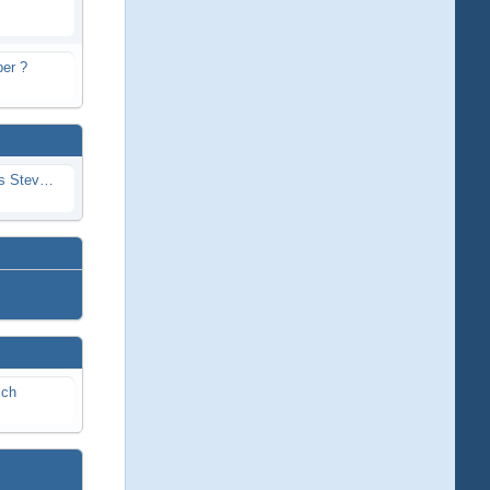
er ?
Problem mit Wassereintritt durchs Stevenrohr beim Rennboot
ich