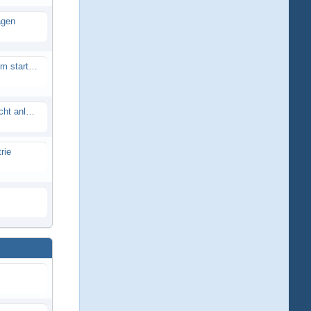
agen
Smartech Buggy SMT-UNO 28ccm startet nicht
Lrp flow works team lässt sich nicht anlernen
rie