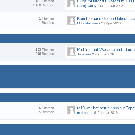
Flugsimulator für Spectrum DX6i
181
Themen
1.168
Beiträge
CaddyDaddy
-
13. Januar 2023
Kennt jemand diesen Hubschraub
1
Themen
1
Beiträge
Münchhausen
-
26. April 2020
133
Themen
916
Beiträge
JohannesM
-
2. Juli 2026
tc10 wer hat setup tipps für Tepp
5
Themen
25
Beiträge
mailman
-
16. Februar 2016