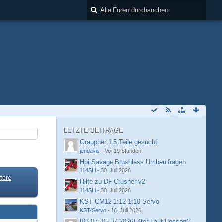
LETZTE BEITRÄGE
Graupner 1:5 Teile gesucht
jendavis
-
Vor 19 Stunden
Hpi Savage Brushless Umbau fragen
114SLi
-
30. Juli 2026
tere
Hilfe zu DF Crusher v2
114SLi
-
30. Juli 2026
KST CM12 1:12-1:10 Servo
KST-Servo
-
16. Juli 2026
[03.07.-05.07.2026] 4ter Lauf HessenCup OR8 /