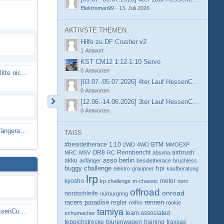
Elektroman99
-
13. Juli 2026
AKTIVSTE THEMEN
Hilfe zu DF Crusher v2
1 Antwort
KST CM12 1:12-1:10 Servo
0 Antworten
Spammail von Info@rcweb.de - Bitte nicht auf den Link klicken
[03.07.-05.07.2026] 4ter Lauf HessenCup OR8 /
0 Antworten
[12.06.-14.06.2026] 3ter Lauf HessenCup OR8 / 
0 Antworten
X-Ray RX8 mir Motor Reso Empfängerakku
TAGS
#besidetherace
1:10
BTM
2WD
4WD
MMOEXP
OR8
Rennbericht
MRC
MSV
RC
absima
airbrush
berlin
akku
asso
anfänger
besidetherace
brushless
buggy
challenge
hpi
elektro
graupner
kaufberatung
lrp
kyosho
motor
lrp challenge
m-chassis
norc
offroad
onroad
nordschleife
nürburgring
racers paradise
rennen
regler
reifen
rookie
tamiya
[03.07.-05.07.2026] 4ter Lauf HessenCup OR8 / OR8E 2026 beim MSV Linsengericht e.V.
schumacher
team associated
teppichstrecke
tourenwagen
training
traxxas