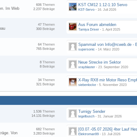
KST CM12 1:12-1:10 Servo
606
Themen
nen. Im Web
2.237
Beiträge
KST-Servo
-
16. Juli 2026
Aus Forum abmelden
47
Themen
bau
300
Beiträge
Tamiya Driver
-
1. April 2025
64
Themen
765
Beiträge
supersonic
-
14. März 2020
Neue Strecke im Sektor
8
Themen
8
Beiträge
xrayblaster
-
23. September 2020
34
Themen
321
Beiträge
siebenlocke
-
5. November 2023
Turnigy Sender
1.536
Themen
14.131
Beiträge
tegelbusch
-
31. Januar 2026
682
Themen
träge. Von
3.283
Beiträge
Elektroman99
-
13. Juli 2026