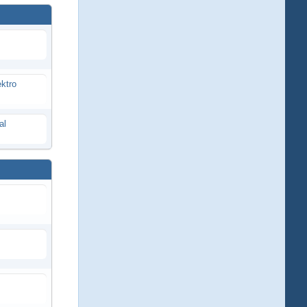
ektro
al