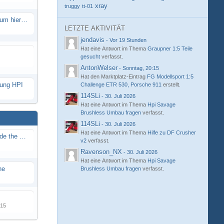
xray
truggy
tt-01
Eure neue Strecke in diesem Forum hier posten
LETZTE AKTIVITÄT
jendavis
-
Vor 19 Stunden
Hat eine Antwort im Thema
Graupner 1:5 Teile
gesucht
verfasst.
AntonWelser
-
Sonntag, 20:15
Hat den Marktplatz-Eintrag
FG Modellsport 1:5
hung HPI
Challenge ETR 530, Porsche 911
erstellt.
114SLi
-
30. Juli 2026
Hat eine Antwort im Thema
Hpi Savage
Brushless Umbau fragen
verfasst.
114SLi
-
30. Juli 2026
Hat eine Antwort im Thema
Hilfe zu DF Crusher
Renn / Erlebnis Bericht auf "Beside the Race"
v2
verfasst.
Ravenson_NX
-
30. Juli 2026
Hat eine Antwort im Thema
Hpi Savage
ne
Brushless Umbau fragen
verfasst.
015