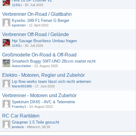
Hilfe zu DF Crusher v2
114SLi
-
30. Juli 2026
Verbrenner On-Road / Glattbahn
Kyosho .049 F1 Ferrari G Berger
lupotreter
-
12. April 2022
Verbrenner Off-Road / Gelände
Hpi Savage Brushless Umbau fragen
114SLi
-
30. Juli 2026
Großmodelle On-Road & Off-Road
Smartech Buggy SMT-UNO 28ccm startet nicht
Autoschieber
-
22. August 2025
Elektro - Motoren, Regler und Zubehör
Lrp flow works team lässt sich nicht anlernen
Martin991986
-
17. Juni 2026
Verbrenner - Motoren und Zubehör
Spektrum DX4S - AVC & Telemetrie
Fraenky1
-
14. August 2023
RC Car Raritäten
Graupner 1:5 Teile gesucht
jendavis
-
Mittwoch, 08:39