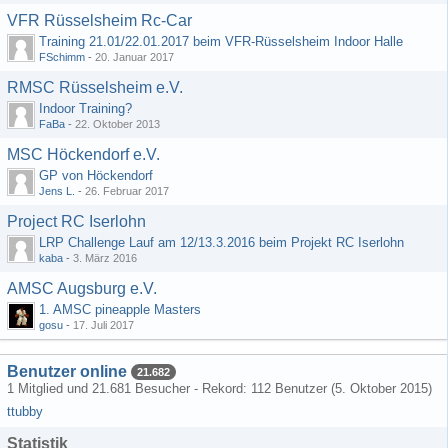
VFR Rüsselsheim Rc-Car
Training 21.01/22.01.2017 beim VFR-Rüsselsheim Indoor Halle
FSchimm
-
20. Januar 2017
RMSC Rüsselsheim e.V.
Indoor Training?
FaBa
-
22. Oktober 2013
MSC Höckendorf e.V.
GP von Höckendorf
Jens L.
-
26. Februar 2017
Project RC Iserlohn
LRP Challenge Lauf am 12/13.3.2016 beim Projekt RC Iserlohn
kaba
-
3. März 2016
AMSC Augsburg e.V.
1. AMSC pineapple Masters
gosu
-
17. Juli 2017
Benutzer online
21.682
1 Mitglied und 21.681 Besucher - Rekord: 112 Benutzer (
5. Oktober 2015
)
ttubby
Statistik