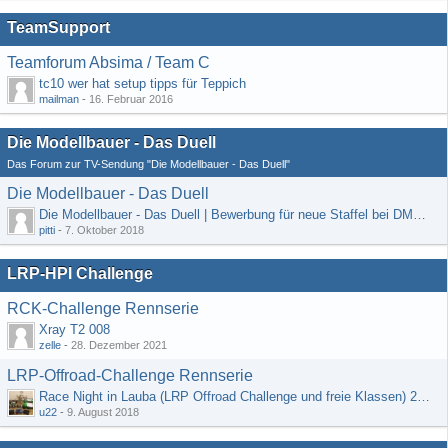
TeamSupport
Teamforum Absima / Team C
tc10 wer hat setup tipps für Teppich
mailman
-
16. Februar 2016
Die Modellbauer - Das Duell
Das Forum zur TV-Sendung "Die Modellbauer - Das Duell"
Die Modellbauer - Das Duell
Die Modellbauer - Das Duell | Bewerbung für neue Staffel bei DMAX *Werbung*
pitti
-
7. Oktober 2018
LRP-HPI Challenge
RCK-Challenge Rennserie
Xray T2 008
zelle
-
28. Dezember 2021
LRP-Offroad-Challenge Rennserie
Race Night in Lauba (LRP Offroad Challenge und freie Klassen) 25/26.08
u22
-
9. August 2018