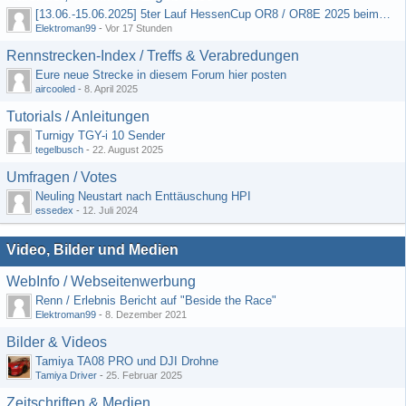
[13.06.-15.06.2025] 5ter Lauf HessenCup OR8 / OR8E 2025 beim MSC Ober-Mörlen e.V.
Elektroman99
-
Vor 17 Stunden
Rennstrecken-Index / Treffs & Verabredungen
Eure neue Strecke in diesem Forum hier posten
aircooled
-
8. April 2025
Tutorials / Anleitungen
Turnigy TGY-i 10 Sender
tegelbusch
-
22. August 2025
Umfragen / Votes
Neuling Neustart nach Enttäuschung HPI
essedex
-
12. Juli 2024
Video, Bilder und Medien
WebInfo / Webseitenwerbung
Renn / Erlebnis Bericht auf "Beside the Race"
Elektroman99
-
8. Dezember 2021
Bilder & Videos
Tamiya TA08 PRO und DJI Drohne
Tamiya Driver
-
25. Februar 2025
Zeitschriften & Medien