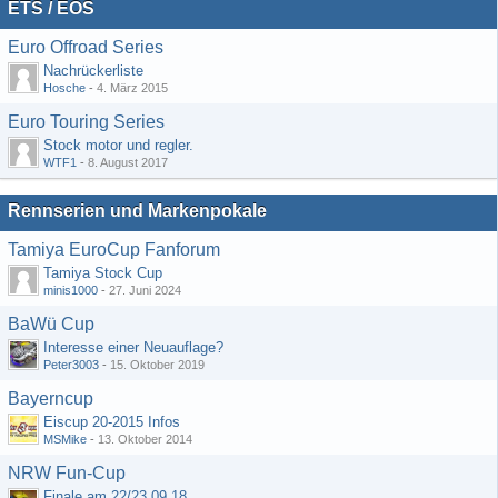
ETS / EOS
Euro Offroad Series
Nachrückerliste
Hosche
-
4. März 2015
Euro Touring Series
Stock motor und regler.
WTF1
-
8. August 2017
Rennserien und Markenpokale
Tamiya EuroCup Fanforum
Tamiya Stock Cup
minis1000
-
27. Juni 2024
BaWü Cup
Interesse einer Neuauflage?
Peter3003
-
15. Oktober 2019
Bayerncup
Eiscup 20-2015 Infos
MSMike
-
13. Oktober 2014
NRW Fun-Cup
Finale am 22/23.09.18