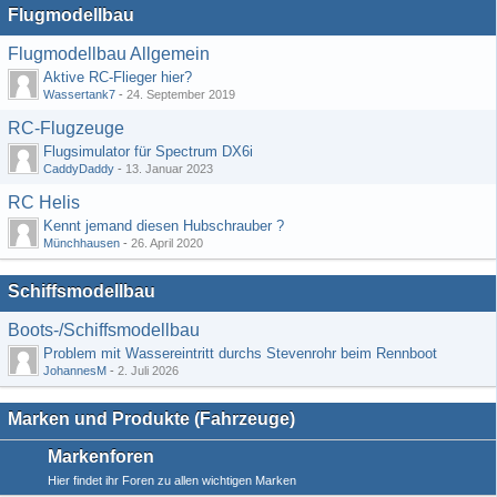
Flugmodellbau
Flugmodellbau Allgemein
Aktive RC-Flieger hier?
Wassertank7
-
24. September 2019
RC-Flugzeuge
Flugsimulator für Spectrum DX6i
CaddyDaddy
-
13. Januar 2023
RC Helis
Kennt jemand diesen Hubschrauber ?
Münchhausen
-
26. April 2020
Schiffsmodellbau
Boots-/Schiffsmodellbau
Problem mit Wassereintritt durchs Stevenrohr beim Rennboot
JohannesM
-
2. Juli 2026
Marken und Produkte (Fahrzeuge)
Markenforen
Hier findet ihr Foren zu allen wichtigen Marken