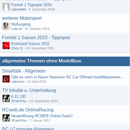
Formel 1 Tippspiel 2016
Laborkittel
-
5. Dezember 2016
weiterer Motorsport
Nürburgring
Lotts18
-
30. Oktober 2019
Formel 1 Saison 2015 - Tippspiel
Endstand Saison 2015
Chris 21
-
10. Dezember 2015
allgemeine Themen ohne Modellbau
Smalltalk - Allgemein
Gibt es noch in Raum Hannover RC Car Offroad modellbauvereine, habe selbst schon gegoogelt aber erfolglos
calotchro
-
10. April 2024
TV Inhalte u. Unterhaltung
6.11.130
2Fast4You
-
13. September 2013
RCweb.de OnlineRacing
Neueröffnung RCWEB Online-Serie?
2Fast4You
-
7. Januar 2017
PC / Computer Allgemein