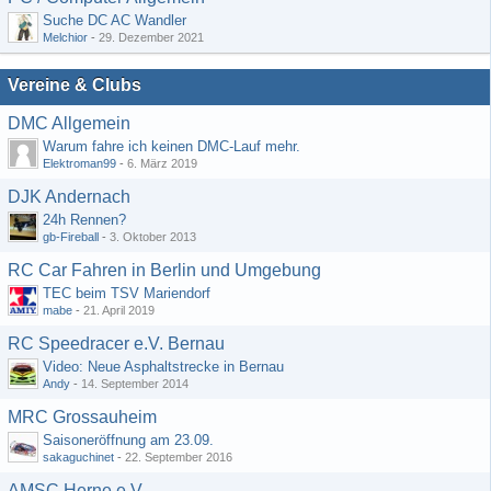
Suche DC AC Wandler
Melchior
-
29. Dezember 2021
Vereine & Clubs
DMC Allgemein
Warum fahre ich keinen DMC-Lauf mehr.
Elektroman99
-
6. März 2019
DJK Andernach
24h Rennen?
gb-Fireball
-
3. Oktober 2013
RC Car Fahren in Berlin und Umgebung
TEC beim TSV Mariendorf
mabe
-
21. April 2019
RC Speedracer e.V. Bernau
Video: Neue Asphaltstrecke in Bernau
Andy
-
14. September 2014
MRC Grossauheim
Saisoneröffnung am 23.09.
sakaguchinet
-
22. September 2016
AMSC Herne e.V.