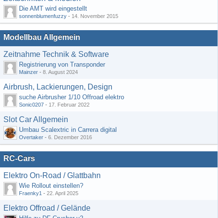
Die AMT wird eingestellt
sonnenblumenfuzzy
-
14. November 2015
Modellbau Allgemein
Zeitnahme Technik & Software
Registrierung von Transponder
Mainzer
-
8. August 2024
Airbrush, Lackierungen, Design
suche Airbrusher 1/10 Offroad elektro
Sonic0207
-
17. Februar 2022
Slot Car Allgemein
Umbau Scalextric in Carrera digital
Overtaker
-
6. Dezember 2016
RC-Cars
Elektro On-Road / Glattbahn
Wie Rollout einstellen?
Fraenky1
-
22. April 2025
Elektro Offroad / Gelände