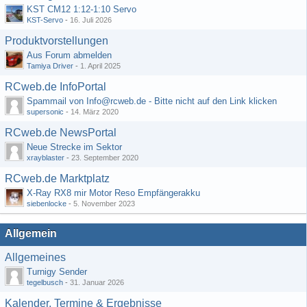
KST CM12 1:12-1:10 Servo
KST-Servo
-
16. Juli 2026
Produktvorstellungen
Aus Forum abmelden
Tamiya Driver
-
1. April 2025
RCweb.de InfoPortal
Spammail von Info@rcweb.de - Bitte nicht auf den Link klicken
supersonic
-
14. März 2020
RCweb.de NewsPortal
Neue Strecke im Sektor
xrayblaster
-
23. September 2020
RCweb.de Marktplatz
X-Ray RX8 mir Motor Reso Empfängerakku
siebenlocke
-
5. November 2023
Allgemein
Allgemeines
Turnigy Sender
tegelbusch
-
31. Januar 2026
Kalender, Termine & Ergebnisse