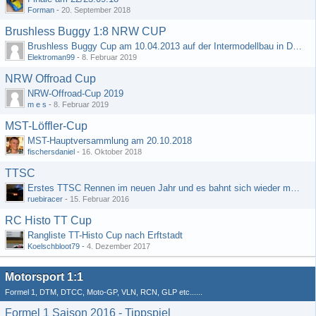
Forman
-
20. September 2018
Brushless Buggy 1:8 NRW CUP
Brushless Buggy Cup am 10.04.2013 auf der Intermodellbau in Dortmund
Elektroman99
-
8. Februar 2019
NRW Offroad Cup
NRW-Offroad-Cup 2019
m e s
-
8. Februar 2019
MST-Löffler-Cup
MST-Hauptversammlung am 20.10.2018
fischersdaniel
-
16. Oktober 2018
TTSC
Erstes TTSC Rennen im neuen Jahr und es bahnt sich wieder mal eine Rekordteilnehmerzahl an
ruebiracer
-
15. Februar 2016
RC Histo TT Cup
Rangliste TT-Histo Cup nach Erftstadt
Koelschbloot79
-
4. Dezember 2017
Motorsport 1:1
Formel 1, DTM, DTCC, Moto-GP, VLN, RCN, GLP etc......
Formel 1 Saison 2016 - Tippspiel