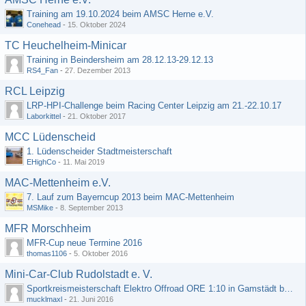
Training am 19.10.2024 beim AMSC Herne e.V.
Conehead
-
15. Oktober 2024
TC Heuchelheim-Minicar
Training in Beindersheim am 28.12.13-29.12.13
RS4_Fan
-
27. Dezember 2013
RCL Leipzig
LRP-HPI-Challenge beim Racing Center Leipzig am 21.-22.10.17
Laborkittel
-
21. Oktober 2017
MCC Lüdenscheid
1. Lüdenscheider Stadtmeisterschaft
EHighCo
-
11. Mai 2019
MAC-Mettenheim e.V.
7. Lauf zum Bayerncup 2013 beim MAC-Mettenheim
MSMike
-
8. September 2013
MFR Morschheim
MFR-Cup neue Termine 2016
thomas1106
-
5. Oktober 2016
Mini-Car-Club Rudolstadt e. V.
Sportkreismeisterschaft Elektro Offroad ORE 1:10 in Gamstädt bei Erfurt, Outdoor mit Indoor Ausweichmöglichkeit!!!
mucklmaxl
-
21. Juni 2016