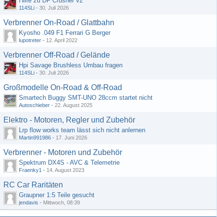
Hilfe zu DF Crusher v2
114SLi
-
30. Juli 2026
Verbrenner On-Road / Glattbahn
Kyosho .049 F1 Ferrari G Berger
lupotreter
-
12. April 2022
Verbrenner Off-Road / Gelände
Hpi Savage Brushless Umbau fragen
114SLi
-
30. Juli 2026
Großmodelle On-Road & Off-Road
Smartech Buggy SMT-UNO 28ccm startet nicht
Autoschieber
-
22. August 2025
Elektro - Motoren, Regler und Zubehör
Lrp flow works team lässt sich nicht anlernen
Martin991986
-
17. Juni 2026
Verbrenner - Motoren und Zubehör
Spektrum DX4S - AVC & Telemetrie
Fraenky1
-
14. August 2023
RC Car Raritäten
Graupner 1:5 Teile gesucht
jendavis
-
Mittwoch, 08:39