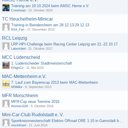
Training am 19.10.2024 beim AMSC Herne e.V.
Conehead
-
15. Oktober 2024
TC Heuchelheim-Minicar
Training in Beindersheim am 28.12.13-29.12.13
RS4_Fan
-
27. Dezember 2013
RCL Leipzig
LRP-HPI-Challenge beim Racing Center Leipzig am 21.-22.10.17
Laborkittel
-
21. Oktober 2017
MCC Lüdenscheid
1. Lüdenscheider Stadtmeisterschaft
EHighCo
-
11. Mai 2019
MAC-Mettenheim e.V.
7. Lauf zum Bayerncup 2013 beim MAC-Mettenheim
MSMike
-
8. September 2013
MFR Morschheim
MFR-Cup neue Termine 2016
thomas1106
-
5. Oktober 2016
Mini-Car-Club Rudolstadt e. V.
Sportkreismeisterschaft Elektro Offroad ORE 1:10 in Gamstädt bei Erfurt, Outdoor mit Indoor Ausweichmöglichkeit!!!
mucklmaxl
-
21. Juni 2016