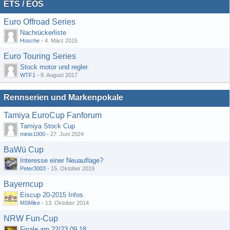
ETS / EOS
Euro Offroad Series
Nachrückerliste
Hosche
-
4. März 2015
Euro Touring Series
Stock motor und regler.
WTF1
-
8. August 2017
Rennserien und Markenpokale
Tamiya EuroCup Fanforum
Tamiya Stock Cup
minis1000
-
27. Juni 2024
BaWü Cup
Interesse einer Neuauflage?
Peter3003
-
15. Oktober 2019
Bayerncup
Eiscup 20-2015 Infos
MSMike
-
13. Oktober 2014
NRW Fun-Cup
Finale am 22/23.09.18