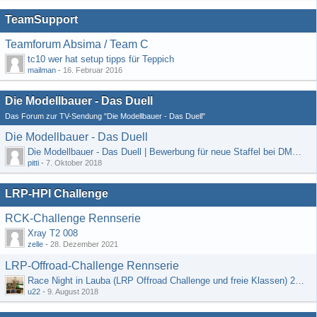
TeamSupport
Teamforum Absima / Team C
tc10 wer hat setup tipps für Teppich
mailman
-
16. Februar 2016
Die Modellbauer - Das Duell
Das Forum zur TV-Sendung "Die Modellbauer - Das Duell"
Die Modellbauer - Das Duell
Die Modellbauer - Das Duell | Bewerbung für neue Staffel bei DMAX *Werbung*
pitti
-
7. Oktober 2018
LRP-HPI Challenge
RCK-Challenge Rennserie
Xray T2 008
zelle
-
28. Dezember 2021
LRP-Offroad-Challenge Rennserie
Race Night in Lauba (LRP Offroad Challenge und freie Klassen) 25/26.08
u22
-
9. August 2018