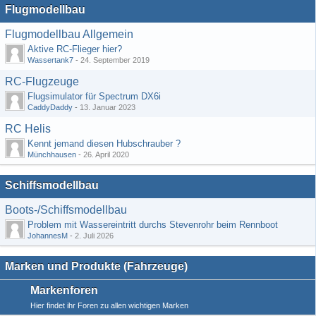
Flugmodellbau
Flugmodellbau Allgemein
Aktive RC-Flieger hier?
Wassertank7
-
24. September 2019
RC-Flugzeuge
Flugsimulator für Spectrum DX6i
CaddyDaddy
-
13. Januar 2023
RC Helis
Kennt jemand diesen Hubschrauber ?
Münchhausen
-
26. April 2020
Schiffsmodellbau
Boots-/Schiffsmodellbau
Problem mit Wassereintritt durchs Stevenrohr beim Rennboot
JohannesM
-
2. Juli 2026
Marken und Produkte (Fahrzeuge)
Markenforen
Hier findet ihr Foren zu allen wichtigen Marken