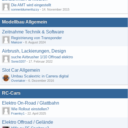
Die AMT wird eingestellt
sonnenblumenfuzzy
-
14. November 2015
Modellbau Allgemein
Zeitnahme Technik & Software
Registrierung von Transponder
Mainzer
-
8. August 2024
Airbrush, Lackierungen, Design
suche Airbrusher 1/10 Offroad elektro
Sonic0207
-
17. Februar 2022
Slot Car Allgemein
Umbau Scalextric in Carrera digital
Overtaker
-
6. Dezember 2016
RC-Cars
Elektro On-Road / Glattbahn
Wie Rollout einstellen?
Fraenky1
-
22. April 2025
Elektro Offroad / Gelände