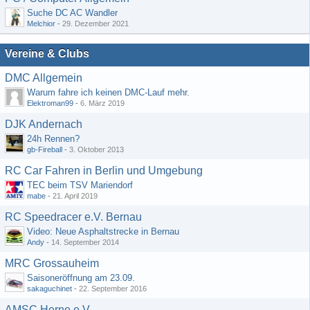
Suche DC AC Wandler
Melchior
-
29. Dezember 2021
Vereine & Clubs
DMC Allgemein
Warum fahre ich keinen DMC-Lauf mehr.
Elektroman99
-
6. März 2019
DJK Andernach
24h Rennen?
gb-Fireball
-
3. Oktober 2013
RC Car Fahren in Berlin und Umgebung
TEC beim TSV Mariendorf
mabe
-
21. April 2019
RC Speedracer e.V. Bernau
Video: Neue Asphaltstrecke in Bernau
Andy
-
14. September 2014
MRC Grossauheim
Saisoneröffnung am 23.09.
sakaguchinet
-
22. September 2016
AMSC Herne e.V.