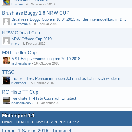
Forman
-
20. September 2018
Brushless Buggy 1:8 NRW CUP
Brushless Buggy Cup am 10.04.2013 auf der Intermodellbau in Dortmund
Elektroman99
-
8. Februar 2019
NRW Offroad Cup
NRW-Offroad-Cup 2019
m e s
-
8. Februar 2019
MST-Löffler-Cup
MST-Hauptversammlung am 20.10.2018
fischersdaniel
-
16. Oktober 2018
TTSC
Erstes TTSC Rennen im neuen Jahr und es bahnt sich wieder mal eine Rekordteilnehmerzahl an
ruebiracer
-
15. Februar 2016
RC Histo TT Cup
Rangliste TT-Histo Cup nach Erftstadt
Koelschbloot79
-
4. Dezember 2017
Motorsport 1:1
Formel 1, DTM, DTCC, Moto-GP, VLN, RCN, GLP etc......
Formel 1 Saison 2016 - Tippspiel