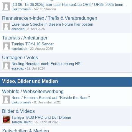
[13.06.-15.06.2025] 5ter Lauf HessenCup OR8 / OR8E 2025 beim MSC Ober-Mörlen e.V.
Elektroman99
-
Vor 10 Stunden
Rennstrecken-Index / Treffs & Verabredungen
Eure neue Strecke in diesem Forum hier posten
aircooled
-
8. April 2025
Tutorials / Anleitungen
Turnigy TGY-i 10 Sender
tegelbusch
-
22. August 2025
Umfragen / Votes
Neuling Neustart nach Enttäuschung HPI
essedex
-
12. Juli 2024
Video, Bilder und Medien
WebInfo / Webseitenwerbung
Renn / Erlebnis Bericht auf "Beside the Race"
Elektroman99
-
8. Dezember 2021
Bilder & Videos
Tamiya TA08 PRO und DJI Drohne
Tamiya Driver
-
25. Februar 2025
Zeitschriften & Medien