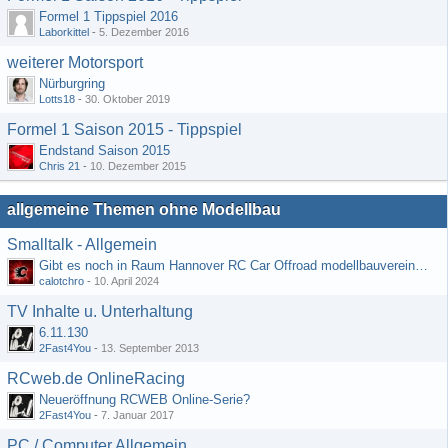
Formel 1 Tippspiel 2016
Laborkittel
-
5. Dezember 2016
weiterer Motorsport
Nürburgring
Lotts18
-
30. Oktober 2019
Formel 1 Saison 2015 - Tippspiel
Endstand Saison 2015
Chris 21
-
10. Dezember 2015
allgemeine Themen ohne Modellbau
Smalltalk - Allgemein
Gibt es noch in Raum Hannover RC Car Offroad modellbauvereine, habe selbst schon gegoogelt aber erfolglos
calotchro
-
10. April 2024
TV Inhalte u. Unterhaltung
6.11.130
2Fast4You
-
13. September 2013
RCweb.de OnlineRacing
Neueröffnung RCWEB Online-Serie?
2Fast4You
-
7. Januar 2017
PC / Computer Allgemein