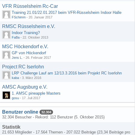
VFR Rüsselsheim Rc-Car
Training 21.01/22.01.2017 beim VFR-Rüsselsheim Indoor Halle
FSchimm
-
20. Januar 2017
RMSC Rüsselsheim e.V.
Indoor Training?
FaBa
-
22. Oktober 2013
MSC Höckendorf e.V.
GP von Höckendorf
Jens L.
-
26. Februar 2017
Project RC Iserlohn
LRP Challenge Lauf am 12/13.3.2016 beim Projekt RC Iserlohn
kaba
-
3. März 2016
AMSC Augsburg e.V.
1. AMSC pineapple Masters
gosu
-
17. Juli 2017
Benutzer online
32.304
32.304 Besucher - Rekord: 112 Benutzer (
5. Oktober 2015
)
Statistik
21.653 Mitglieder - 17.564 Themen - 207.022 Beiträge (23,34 Beiträge pro