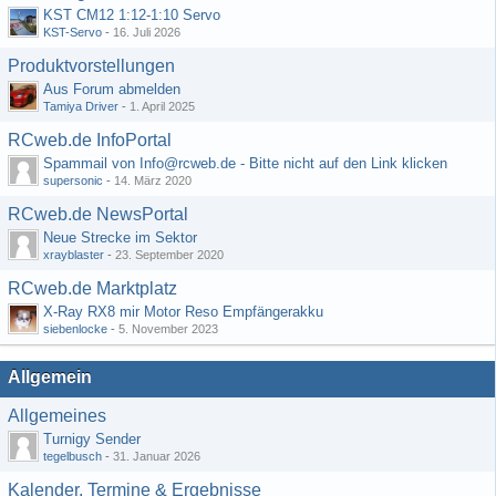
KST CM12 1:12-1:10 Servo
KST-Servo
-
16. Juli 2026
Produktvorstellungen
Aus Forum abmelden
Tamiya Driver
-
1. April 2025
RCweb.de InfoPortal
Spammail von Info@rcweb.de - Bitte nicht auf den Link klicken
supersonic
-
14. März 2020
RCweb.de NewsPortal
Neue Strecke im Sektor
xrayblaster
-
23. September 2020
RCweb.de Marktplatz
X-Ray RX8 mir Motor Reso Empfängerakku
siebenlocke
-
5. November 2023
Allgemein
Allgemeines
Turnigy Sender
tegelbusch
-
31. Januar 2026
Kalender, Termine & Ergebnisse