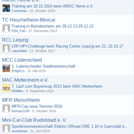
Training am 19.10.2024 beim AMSC Herne e.V.
Conehead
-
15. Oktober 2024
TC Heuchelheim-Minicar
Training in Beindersheim am 28.12.13-29.12.13
RS4_Fan
-
27. Dezember 2013
RCL Leipzig
LRP-HPI-Challenge beim Racing Center Leipzig am 21.-22.10.17
Laborkittel
-
21. Oktober 2017
MCC Lüdenscheid
1. Lüdenscheider Stadtmeisterschaft
EHighCo
-
11. Mai 2019
MAC-Mettenheim e.V.
7. Lauf zum Bayerncup 2013 beim MAC-Mettenheim
MSMike
-
8. September 2013
MFR Morschheim
MFR-Cup neue Termine 2016
thomas1106
-
5. Oktober 2016
Mini-Car-Club Rudolstadt e. V.
Sportkreismeisterschaft Elektro Offroad ORE 1:10 in Gamstädt bei Erfurt, Outdoor mit Indoor Ausweichmöglichkeit!!!
mucklmaxl
-
21. Juni 2016