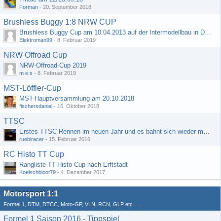
Forman
-
20. September 2018
Brushless Buggy 1:8 NRW CUP
Brushless Buggy Cup am 10.04.2013 auf der Intermodellbau in Dortmund
Elektroman99
-
8. Februar 2019
NRW Offroad Cup
NRW-Offroad-Cup 2019
m e s
-
8. Februar 2019
MST-Löffler-Cup
MST-Hauptversammlung am 20.10.2018
fischersdaniel
-
16. Oktober 2018
TTSC
Erstes TTSC Rennen im neuen Jahr und es bahnt sich wieder mal eine Rekordteilnehmerzahl an
ruebiracer
-
15. Februar 2016
RC Histo TT Cup
Rangliste TT-Histo Cup nach Erftstadt
Koelschbloot79
-
4. Dezember 2017
Motorsport 1:1
Formel 1, DTM, DTCC, Moto-GP, VLN, RCN, GLP etc......
Formel 1 Saison 2016 - Tippspiel