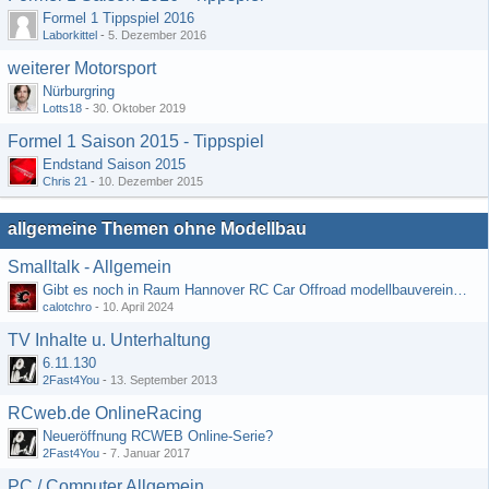
Formel 1 Tippspiel 2016
Laborkittel
-
5. Dezember 2016
weiterer Motorsport
Nürburgring
Lotts18
-
30. Oktober 2019
Formel 1 Saison 2015 - Tippspiel
Endstand Saison 2015
Chris 21
-
10. Dezember 2015
allgemeine Themen ohne Modellbau
Smalltalk - Allgemein
Gibt es noch in Raum Hannover RC Car Offroad modellbauvereine, habe selbst schon gegoogelt aber erfolglos
calotchro
-
10. April 2024
TV Inhalte u. Unterhaltung
6.11.130
2Fast4You
-
13. September 2013
RCweb.de OnlineRacing
Neueröffnung RCWEB Online-Serie?
2Fast4You
-
7. Januar 2017
PC / Computer Allgemein