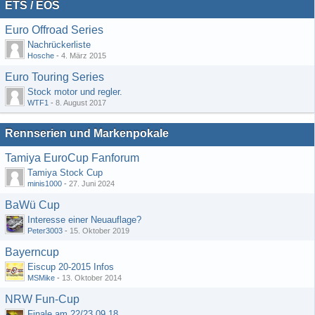
ETS / EOS
Euro Offroad Series
Nachrückerliste
Hosche
-
4. März 2015
Euro Touring Series
Stock motor und regler.
WTF1
-
8. August 2017
Rennserien und Markenpokale
Tamiya EuroCup Fanforum
Tamiya Stock Cup
minis1000
-
27. Juni 2024
BaWü Cup
Interesse einer Neuauflage?
Peter3003
-
15. Oktober 2019
Bayerncup
Eiscup 20-2015 Infos
MSMike
-
13. Oktober 2014
NRW Fun-Cup
Finale am 22/23.09.18