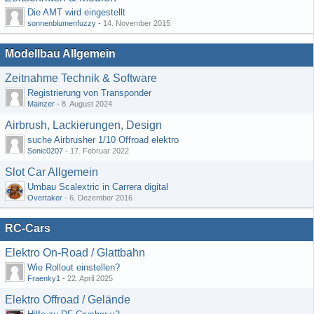
Die AMT wird eingestellt
sonnenblumenfuzzy
-
14. November 2015
Modellbau Allgemein
Zeitnahme Technik & Software
Registrierung von Transponder
Mainzer
-
8. August 2024
Airbrush, Lackierungen, Design
suche Airbrusher 1/10 Offroad elektro
Sonic0207
-
17. Februar 2022
Slot Car Allgemein
Umbau Scalextric in Carrera digital
Overtaker
-
6. Dezember 2016
RC-Cars
Elektro On-Road / Glattbahn
Wie Rollout einstellen?
Fraenky1
-
22. April 2025
Elektro Offroad / Gelände