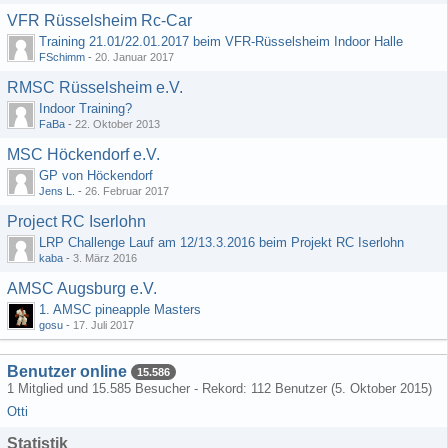
VFR Rüsselsheim Rc-Car
Training 21.01/22.01.2017 beim VFR-Rüsselsheim Indoor Halle
FSchimm
-
20. Januar 2017
RMSC Rüsselsheim e.V.
Indoor Training?
FaBa
-
22. Oktober 2013
MSC Höckendorf e.V.
GP von Höckendorf
Jens L.
-
26. Februar 2017
Project RC Iserlohn
LRP Challenge Lauf am 12/13.3.2016 beim Projekt RC Iserlohn
kaba
-
3. März 2016
AMSC Augsburg e.V.
1. AMSC pineapple Masters
gosu
-
17. Juli 2017
Benutzer online
15.586
1 Mitglied und 15.585 Besucher - Rekord: 112 Benutzer (
5. Oktober 2015
)
Otti
Statistik