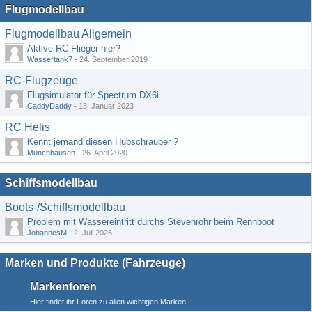
Flugmodellbau
Flugmodellbau Allgemein
Aktive RC-Flieger hier?
Wassertank7
-
24. September 2019
RC-Flugzeuge
Flugsimulator für Spectrum DX6i
CaddyDaddy
-
13. Januar 2023
RC Helis
Kennt jemand diesen Hubschrauber ?
Münchhausen
-
26. April 2020
Schiffsmodellbau
Boots-/Schiffsmodellbau
Problem mit Wassereintritt durchs Stevenrohr beim Rennboot
JohannesM
-
2. Juli 2026
Marken und Produkte (Fahrzeuge)
Markenforen
Hier findet ihr Foren zu allen wichtigen Marken