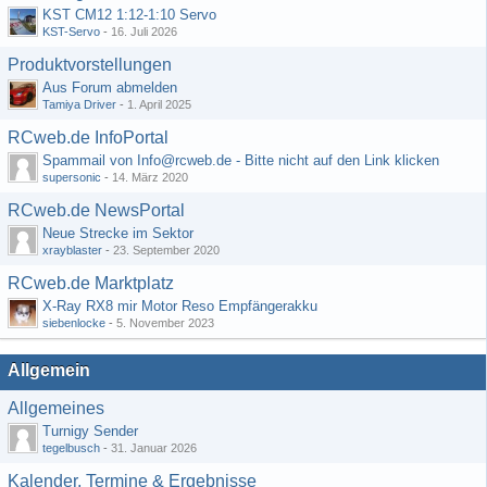
KST CM12 1:12-1:10 Servo
KST-Servo
-
16. Juli 2026
Produktvorstellungen
Aus Forum abmelden
Tamiya Driver
-
1. April 2025
RCweb.de InfoPortal
Spammail von Info@rcweb.de - Bitte nicht auf den Link klicken
supersonic
-
14. März 2020
RCweb.de NewsPortal
Neue Strecke im Sektor
xrayblaster
-
23. September 2020
RCweb.de Marktplatz
X-Ray RX8 mir Motor Reso Empfängerakku
siebenlocke
-
5. November 2023
Allgemein
Allgemeines
Turnigy Sender
tegelbusch
-
31. Januar 2026
Kalender, Termine & Ergebnisse