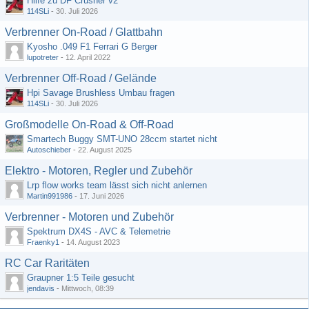
Hilfe zu DF Crusher v2
114SLi
-
30. Juli 2026
Verbrenner On-Road / Glattbahn
Kyosho .049 F1 Ferrari G Berger
lupotreter
-
12. April 2022
Verbrenner Off-Road / Gelände
Hpi Savage Brushless Umbau fragen
114SLi
-
30. Juli 2026
Großmodelle On-Road & Off-Road
Smartech Buggy SMT-UNO 28ccm startet nicht
Autoschieber
-
22. August 2025
Elektro - Motoren, Regler und Zubehör
Lrp flow works team lässt sich nicht anlernen
Martin991986
-
17. Juni 2026
Verbrenner - Motoren und Zubehör
Spektrum DX4S - AVC & Telemetrie
Fraenky1
-
14. August 2023
RC Car Raritäten
Graupner 1:5 Teile gesucht
jendavis
-
Mittwoch, 08:39