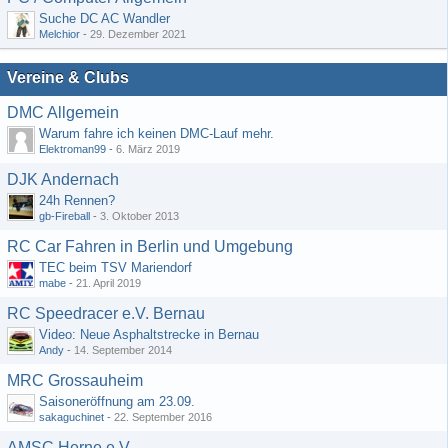
Suche DC AC Wandler
Melchior
-
29. Dezember 2021
Vereine & Clubs
DMC Allgemein
Warum fahre ich keinen DMC-Lauf mehr.
Elektroman99
-
6. März 2019
DJK Andernach
24h Rennen?
gb-Fireball
-
3. Oktober 2013
RC Car Fahren in Berlin und Umgebung
TEC beim TSV Mariendorf
mabe
-
21. April 2019
RC Speedracer e.V. Bernau
Video: Neue Asphaltstrecke in Bernau
Andy
-
14. September 2014
MRC Grossauheim
Saisoneröffnung am 23.09.
sakaguchinet
-
22. September 2016
AMSC Herne e.V.