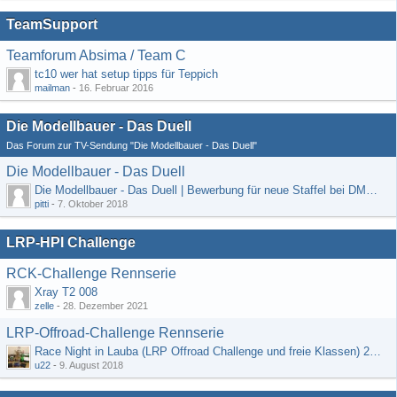
TeamSupport
Teamforum Absima / Team C
tc10 wer hat setup tipps für Teppich
mailman
-
16. Februar 2016
Die Modellbauer - Das Duell
Das Forum zur TV-Sendung "Die Modellbauer - Das Duell"
Die Modellbauer - Das Duell
Die Modellbauer - Das Duell | Bewerbung für neue Staffel bei DMAX *Werbung*
pitti
-
7. Oktober 2018
LRP-HPI Challenge
RCK-Challenge Rennserie
Xray T2 008
zelle
-
28. Dezember 2021
LRP-Offroad-Challenge Rennserie
Race Night in Lauba (LRP Offroad Challenge und freie Klassen) 25/26.08
u22
-
9. August 2018