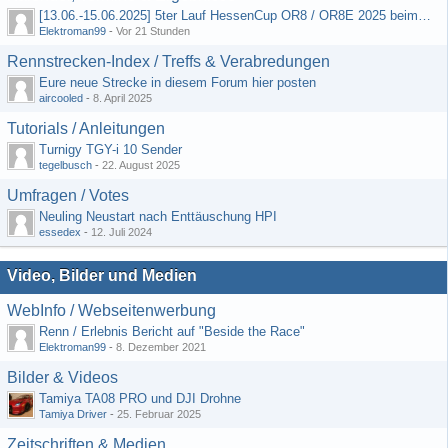
[13.06.-15.06.2025] 5ter Lauf HessenCup OR8 / OR8E 2025 beim MSC Ober-Mörlen e.V.
Elektroman99
-
Vor 21 Stunden
Rennstrecken-Index / Treffs & Verabredungen
Eure neue Strecke in diesem Forum hier posten
aircooled
-
8. April 2025
Tutorials / Anleitungen
Turnigy TGY-i 10 Sender
tegelbusch
-
22. August 2025
Umfragen / Votes
Neuling Neustart nach Enttäuschung HPI
essedex
-
12. Juli 2024
Video, Bilder und Medien
WebInfo / Webseitenwerbung
Renn / Erlebnis Bericht auf "Beside the Race"
Elektroman99
-
8. Dezember 2021
Bilder & Videos
Tamiya TA08 PRO und DJI Drohne
Tamiya Driver
-
25. Februar 2025
Zeitschriften & Medien