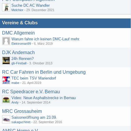
Suche DC AC Wandler
Melchior
-
29. Dezember 2021
Vereine & Clubs
DMC Allgemein
Warum fahre ich keinen DMC-Lauf mehr.
Elektroman99
-
6. März 2019
DJK Andernach
24h Rennen?
gb-Fireball
-
3. Oktober 2013
RC Car Fahren in Berlin und Umgebung
TEC beim TSV Mariendorf
mabe
-
21. April 2019
RC Speedracer e.V. Bernau
Video: Neue Asphaltstrecke in Bernau
Andy
-
14. September 2014
MRC Grossauheim
Saisoneröffnung am 23.09.
sakaguchinet
-
22. September 2016
AMSC Herne e.V.