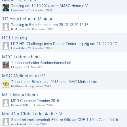
Training am 19.10.2024 beim AMSC Herne e.V.
Conehead
-
15. Oktober 2024
TC Heuchelheim-Minicar
Training in Beindersheim am 28.12.13-29.12.13
RS4_Fan
-
27. Dezember 2013
RCL Leipzig
LRP-HPI-Challenge beim Racing Center Leipzig am 21.-22.10.17
Laborkittel
-
21. Oktober 2017
MCC Lüdenscheid
1. Lüdenscheider Stadtmeisterschaft
EHighCo
-
11. Mai 2019
MAC-Mettenheim e.V.
7. Lauf zum Bayerncup 2013 beim MAC-Mettenheim
MSMike
-
8. September 2013
MFR Morschheim
MFR-Cup neue Termine 2016
thomas1106
-
5. Oktober 2016
Mini-Car-Club Rudolstadt e. V.
Sportkreismeisterschaft Elektro Offroad ORE 1:10 in Gamstädt bei Erfurt, Outdoor mit Indoor Ausweichmöglichkeit!!!
mucklmaxl
-
21. Juni 2016