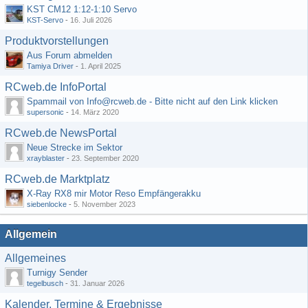
KST CM12 1:12-1:10 Servo
KST-Servo
-
16. Juli 2026
Produktvorstellungen
Aus Forum abmelden
Tamiya Driver
-
1. April 2025
RCweb.de InfoPortal
Spammail von Info@rcweb.de - Bitte nicht auf den Link klicken
supersonic
-
14. März 2020
RCweb.de NewsPortal
Neue Strecke im Sektor
xrayblaster
-
23. September 2020
RCweb.de Marktplatz
X-Ray RX8 mir Motor Reso Empfängerakku
siebenlocke
-
5. November 2023
Allgemein
Allgemeines
Turnigy Sender
tegelbusch
-
31. Januar 2026
Kalender, Termine & Ergebnisse