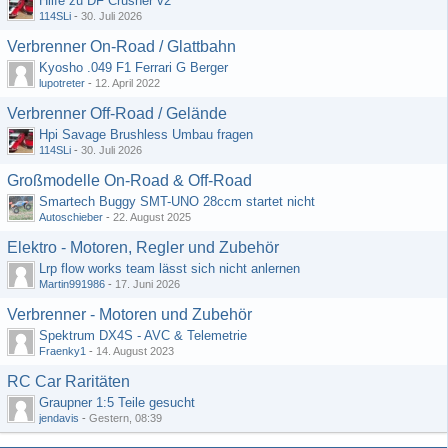
Hilfe zu DF Crusher v2
114SLi
-
30. Juli 2026
Verbrenner On-Road / Glattbahn
Kyosho .049 F1 Ferrari G Berger
lupotreter
-
12. April 2022
Verbrenner Off-Road / Gelände
Hpi Savage Brushless Umbau fragen
114SLi
-
30. Juli 2026
Großmodelle On-Road & Off-Road
Smartech Buggy SMT-UNO 28ccm startet nicht
Autoschieber
-
22. August 2025
Elektro - Motoren, Regler und Zubehör
Lrp flow works team lässt sich nicht anlernen
Martin991986
-
17. Juni 2026
Verbrenner - Motoren und Zubehör
Spektrum DX4S - AVC & Telemetrie
Fraenky1
-
14. August 2023
RC Car Raritäten
Graupner 1:5 Teile gesucht
jendavis
-
Gestern, 08:39