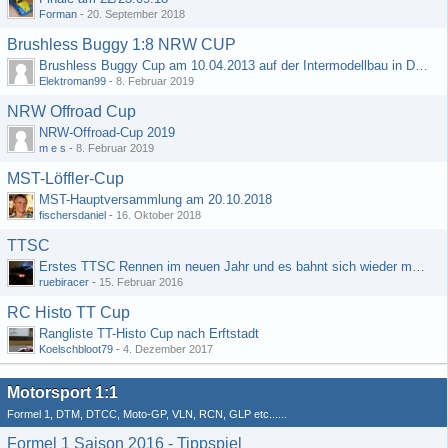
Forman
-
20. September 2018
Brushless Buggy 1:8 NRW CUP
Brushless Buggy Cup am 10.04.2013 auf der Intermodellbau in Dortmund
Elektroman99
-
8. Februar 2019
NRW Offroad Cup
NRW-Offroad-Cup 2019
m e s
-
8. Februar 2019
MST-Löffler-Cup
MST-Hauptversammlung am 20.10.2018
fischersdaniel
-
16. Oktober 2018
TTSC
Erstes TTSC Rennen im neuen Jahr und es bahnt sich wieder mal eine Rekordteilnehmerzahl an
ruebiracer
-
15. Februar 2016
RC Histo TT Cup
Rangliste TT-Histo Cup nach Erftstadt
Koelschbloot79
-
4. Dezember 2017
Motorsport 1:1
Formel 1, DTM, DTCC, Moto-GP, VLN, RCN, GLP etc......
Formel 1 Saison 2016 - Tippspiel