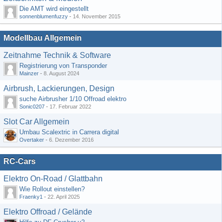
Die AMT wird eingestellt
sonnenblumenfuzzy
-
14. November 2015
Modellbau Allgemein
Zeitnahme Technik & Software
Registrierung von Transponder
Mainzer
-
8. August 2024
Airbrush, Lackierungen, Design
suche Airbrusher 1/10 Offroad elektro
Sonic0207
-
17. Februar 2022
Slot Car Allgemein
Umbau Scalextric in Carrera digital
Overtaker
-
6. Dezember 2016
RC-Cars
Elektro On-Road / Glattbahn
Wie Rollout einstellen?
Fraenky1
-
22. April 2025
Elektro Offroad / Gelände