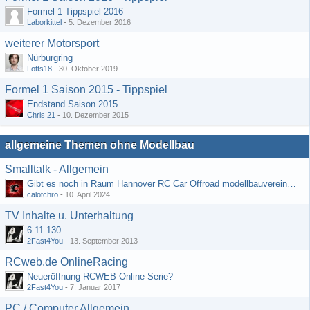
Formel 1 Tippspiel 2016
Laborkittel
-
5. Dezember 2016
weiterer Motorsport
Nürburgring
Lotts18
-
30. Oktober 2019
Formel 1 Saison 2015 - Tippspiel
Endstand Saison 2015
Chris 21
-
10. Dezember 2015
allgemeine Themen ohne Modellbau
Smalltalk - Allgemein
Gibt es noch in Raum Hannover RC Car Offroad modellbauvereine, habe selbst schon gegoogelt aber erfolglos
calotchro
-
10. April 2024
TV Inhalte u. Unterhaltung
6.11.130
2Fast4You
-
13. September 2013
RCweb.de OnlineRacing
Neueröffnung RCWEB Online-Serie?
2Fast4You
-
7. Januar 2017
PC / Computer Allgemein