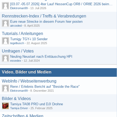
[03.07.-05.07.2026] 4ter Lauf HessenCup OR8 / OR8E 2026 beim MSV Linsengericht e.V.
Elektroman99
-
13. Juli 2026
Rennstrecken-Index / Treffs & Verabredungen
Eure neue Strecke in diesem Forum hier posten
aircooled
-
8. April 2025
Tutorials / Anleitungen
Turnigy TGY-i 10 Sender
tegelbusch
-
22. August 2025
Umfragen / Votes
Neuling Neustart nach Enttäuschung HPI
essedex
-
12. Juli 2024
Video, Bilder und Medien
WebInfo / Webseitenwerbung
Renn / Erlebnis Bericht auf "Beside the Race"
Elektroman99
-
8. Dezember 2021
Bilder & Videos
Tamiya TA08 PRO und DJI Drohne
Tamiya Driver
-
25. Februar 2025
Zeitschriften & Medien