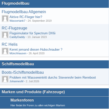
Flugmodellbau
Flugmodellbau Allgemein
Aktive RC-Flieger hier?
Wassertank7
-
24. September 2019
RC-Flugzeuge
Flugsimulator für Spectrum DX6i
CaddyDaddy
-
13. Januar 2023
RC Helis
Kennt jemand diesen Hubschrauber ?
Münchhausen
-
26. April 2020
Schiffsmodellbau
Boots-/Schiffsmodellbau
Problem mit Wassereintritt durchs Stevenrohr beim Rennboot
JohannesM
-
2. Juli 2026
Marken und Produkte (Fahrzeuge)
Markenforen
Hier findet ihr Foren zu allen wichtigen Marken