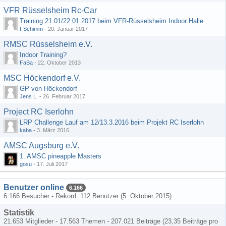
VFR Rüsselsheim Rc-Car
Training 21.01/22.01.2017 beim VFR-Rüsselsheim Indoor Halle
FSchimm
-
20. Januar 2017
RMSC Rüsselsheim e.V.
Indoor Training?
FaBa
-
22. Oktober 2013
MSC Höckendorf e.V.
GP von Höckendorf
Jens L.
-
26. Februar 2017
Project RC Iserlohn
LRP Challenge Lauf am 12/13.3.2016 beim Projekt RC Iserlohn
kaba
-
3. März 2016
AMSC Augsburg e.V.
1. AMSC pineapple Masters
gosu
-
17. Juli 2017
Benutzer online
6.166
6.166 Besucher - Rekord: 112 Benutzer (
5. Oktober 2015
)
Statistik
21.653 Mitglieder - 17.563 Themen - 207.021 Beiträge (23,35 Beiträge pro