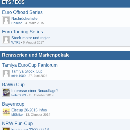
ETS / EOS
Euro Offroad Series
Nachrückerliste
Hosche
-
4. März 2015
Euro Touring Series
Stock motor und regler.
WTF1
-
8. August 2017
Rennserien und Markenpokale
Tamiya EuroCup Fanforum
Tamiya Stock Cup
minis1000
-
27. Juni 2024
BaWü Cup
Interesse einer Neuauflage?
Peter3003
-
15. Oktober 2019
Bayerncup
Eiscup 20-2015 Infos
MSMike
-
13. Oktober 2014
NRW Fun-Cup
Finale am 22/23.09.18