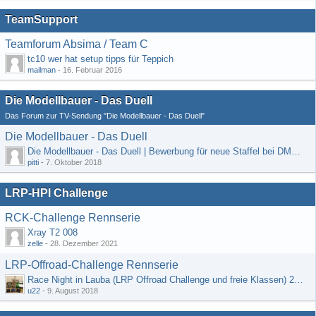
TeamSupport
Teamforum Absima / Team C
tc10 wer hat setup tipps für Teppich
mailman
-
16. Februar 2016
Die Modellbauer - Das Duell
Das Forum zur TV-Sendung "Die Modellbauer - Das Duell"
Die Modellbauer - Das Duell
Die Modellbauer - Das Duell | Bewerbung für neue Staffel bei DMAX *Werbung*
pitti
-
7. Oktober 2018
LRP-HPI Challenge
RCK-Challenge Rennserie
Xray T2 008
zelle
-
28. Dezember 2021
LRP-Offroad-Challenge Rennserie
Race Night in Lauba (LRP Offroad Challenge und freie Klassen) 25/26.08
u22
-
9. August 2018