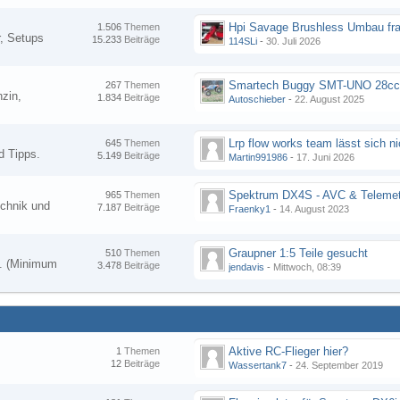
Hpi Savage Brushless Umbau fr
1.506
Themen
, Setups
15.233
Beiträge
114SLi
-
30. Juli 2026
267
Themen
zin,
1.834
Beiträge
Autoschieber
-
22. August 2025
645
Themen
d Tipps.
5.149
Beiträge
Martin991986
-
17. Juni 2026
Spektrum DX4S - AVC & Telemet
965
Themen
chnik und
7.187
Beiträge
Fraenky1
-
14. August 2023
Graupner 1:5 Teile gesucht
510
Themen
en. (Minimum
3.478
Beiträge
jendavis
-
Mittwoch, 08:39
Aktive RC-Flieger hier?
1
Themen
12
Beiträge
Wassertank7
-
24. September 2019