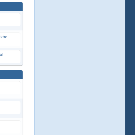
ektro
al