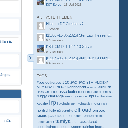
KST-Servo
-
16. Juli 2026
AKTIVSTE THEMEN
Hilfe zu DF Crusher v2
1 Antwort
[13.06.-15.06.2025] 5ter Lauf HessenCup OR8 /
0 Antworten
Spammail von Info@rcweb.de - Bitte nicht auf den Link klicken
KST CM12 1:12-1:10 Servo
0 Antworten
[03.07.-05.07.2026] 4ter Lauf HessenCup OR8 /
0 Antworten
X-Ray RX8 mir Motor Reso Empfängerakku
TAGS
#besidetherace
1:10
BTM
2WD
4WD
MMOEXP
OR8
Rennbericht
MRC
MSV
RC
absima
airbrush
berlin
akku
asso
anfänger
besidetherace
brushless
buggy
challenge
hpi
elektro
graupner
kaufberatung
lrp
kyosho
motor
lrp challenge
m-chassis
norc
offroad
onroad
nordschleife
nürburgring
racers paradise
rennen
regler
reifen
rookie
tamiya
[13.06.-15.06.2025] 5ter Lauf HessenCup OR8 / OR8E 2025 beim MSC Ober-Mörlen e.V.
schumacher
team associated
teppichstrecke
tourenwagen
training
traxxas