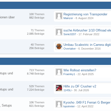
Registrierung von Transponder
100
Themen
ionen über
882
Beiträge
Mainzer
-
8. August 2024
suche Airbrusher 1/10 Offroad el
71
Themen
2.085
Beiträge
Sonic0207
-
17. Februar 2022
Umbau Scalextric in Carrera digit
40
Themen
256
Beiträge
Overtaker
-
6. Dezember 2016
Wie Rollout einstellen?
713
Themen
etups und
8.748
Beiträge
Fraenky1
-
22. April 2025
Hilfe zu DF Crusher v2
529
Themen
etups und
7.224
Beiträge
114SLi
-
30. Juli 2026
Kyosho .049 F1 Ferrari G Berger
106
Themen
, Setups
821
Beiträge
lupotreter
-
12. April 2022