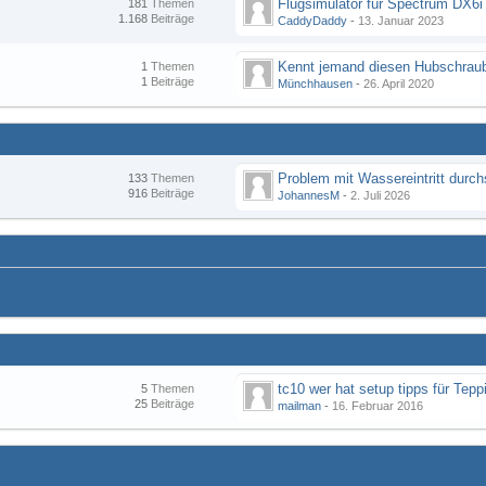
Flugsimulator für Spectrum DX6i
181
Themen
1.168
Beiträge
CaddyDaddy
-
13. Januar 2023
Kennt jemand diesen Hubschraub
1
Themen
1
Beiträge
Münchhausen
-
26. April 2020
133
Themen
916
Beiträge
JohannesM
-
2. Juli 2026
tc10 wer hat setup tipps für Tepp
5
Themen
25
Beiträge
mailman
-
16. Februar 2016