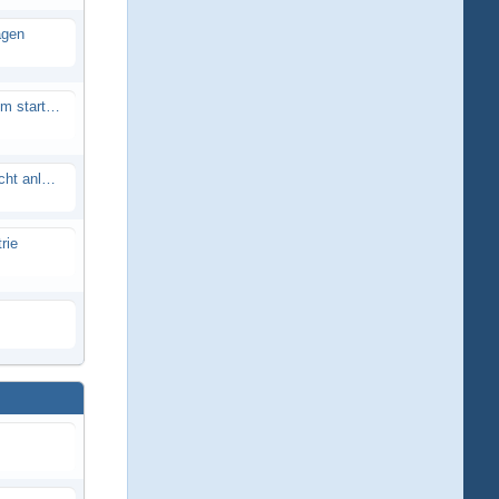
agen
Smartech Buggy SMT-UNO 28ccm startet nicht
Lrp flow works team lässt sich nicht anlernen
rie