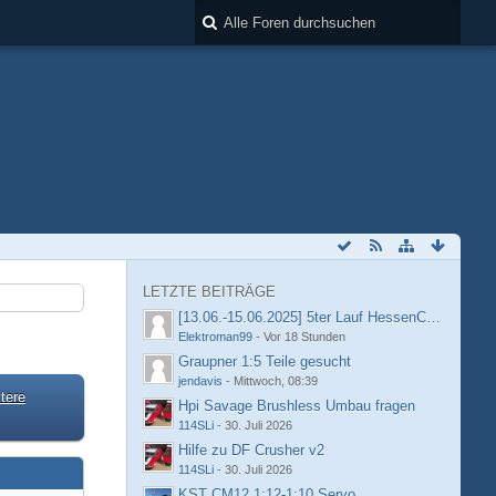
LETZTE BEITRÄGE
[13.06.-15.06.2025] 5ter Lauf HessenCup OR8 /
Elektroman99
-
Vor 18 Stunden
Graupner 1:5 Teile gesucht
jendavis
-
Mittwoch, 08:39
tere
Hpi Savage Brushless Umbau fragen
114SLi
-
30. Juli 2026
Hilfe zu DF Crusher v2
114SLi
-
30. Juli 2026
KST CM12 1:12-1:10 Servo