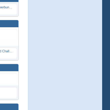
Die Modellbauer - Das Duell | Bewerbung für neue Staffel bei DMAX *Werbung*
Race Night in Lauba (LRP Offroad Challenge und freie Klassen) 25/26.08