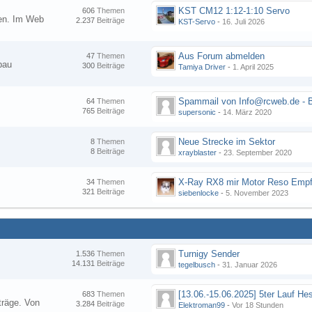
KST CM12 1:12-1:10 Servo
606
Themen
nen. Im Web
2.237
Beiträge
KST-Servo
-
16. Juli 2026
Aus Forum abmelden
47
Themen
bau
300
Beiträge
Tamiya Driver
-
1. April 2025
64
Themen
765
Beiträge
supersonic
-
14. März 2020
Neue Strecke im Sektor
8
Themen
8
Beiträge
xrayblaster
-
23. September 2020
34
Themen
321
Beiträge
siebenlocke
-
5. November 2023
Turnigy Sender
1.536
Themen
14.131
Beiträge
tegelbusch
-
31. Januar 2026
683
Themen
träge. Von
3.284
Beiträge
Elektroman99
-
Vor 18 Stunden