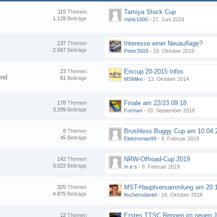
Tamiya Stock Cup
115
Themen
1.128
Beiträge
minis1000
-
27. Juni 2024
Interesse einer Neuauflage?
137
Themen
2.567
Beiträge
Peter3003
-
15. Oktober 2019
Eiscup 20-2015 Infos
23
Themen
und
81
Beiträge
MSMike
-
13. Oktober 2014
Finale am 22/23.09.18
178
Themen
3.299
Beiträge
Forman
-
20. September 2018
8
Themen
45
Beiträge
Elektroman99
-
8. Februar 2019
NRW-Offroad-Cup 2019
142
Themen
3.022
Beiträge
m e s
-
8. Februar 2019
MST-Hauptversammlung am 20.1
325
Themen
4.875
Beiträge
fischersdaniel
-
16. Oktober 2018
12
Themen