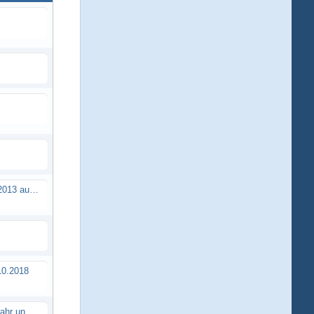
Brushless Buggy Cup am 10.04.2013 auf der Intermodellbau in Dortmund
0.2018
Erstes TTSC Rennen im neuen Jahr und es bahnt sich wieder mal eine Rekordteilnehmerzahl an