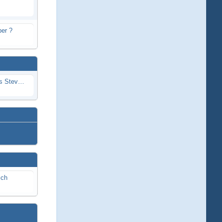
er ?
Problem mit Wassereintritt durchs Stevenrohr beim Rennboot
ich