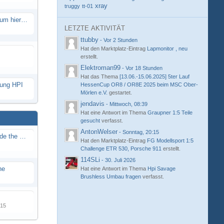
xray
truggy
tt-01
Eure neue Strecke in diesem Forum hier posten
LETZTE AKTIVITÄT
ttubby
-
Vor 2 Stunden
Hat den Marktplatz-Eintrag
Lapmonitor , neu
erstellt.
Elektroman99
-
Vor 18 Stunden
Hat das Thema
[13.06.-15.06.2025] 5ter Lauf
hung HPI
HessenCup OR8 / OR8E 2025 beim MSC Ober-
Mörlen e.V.
gestartet.
jendavis
-
Mittwoch, 08:39
Hat eine Antwort im Thema
Graupner 1:5 Teile
gesucht
verfasst.
AntonWelser
-
Sonntag, 20:15
Renn / Erlebnis Bericht auf "Beside the Race"
Hat den Marktplatz-Eintrag
FG Modellsport 1:5
Challenge ETR 530, Porsche 911
erstellt.
114SLi
-
30. Juli 2026
ne
Hat eine Antwort im Thema
Hpi Savage
Brushless Umbau fragen
verfasst.
015