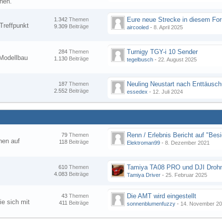
nen.
1.342
Themen
Treffpunkt
9.309
Beiträge
aircooled
-
8. April 2025
Turnigy TGY-i 10 Sender
284
Themen
Modellbau
1.130
Beiträge
tegelbusch
-
22. August 2025
Neuling Neustart nach Enttäusc
187
Themen
2.552
Beiträge
essedex
-
12. Juli 2024
79
Themen
hen auf
118
Beiträge
Elektroman99
-
8. Dezember 2021
Tamiya TA08 PRO und DJI Droh
610
Themen
4.083
Beiträge
Tamiya Driver
-
25. Februar 2025
Die AMT wird eingestellt
43
Themen
ie sich mit
411
Beiträge
sonnenblumenfuzzy
-
14. November 2