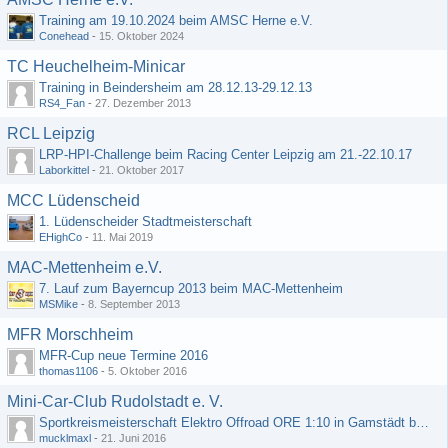
Training am 19.10.2024 beim AMSC Herne e.V.
Conehead
-
15. Oktober 2024
TC Heuchelheim-Minicar
Training in Beindersheim am 28.12.13-29.12.13
RS4_Fan
-
27. Dezember 2013
RCL Leipzig
LRP-HPI-Challenge beim Racing Center Leipzig am 21.-22.10.17
Laborkittel
-
21. Oktober 2017
MCC Lüdenscheid
1. Lüdenscheider Stadtmeisterschaft
EHighCo
-
11. Mai 2019
MAC-Mettenheim e.V.
7. Lauf zum Bayerncup 2013 beim MAC-Mettenheim
MSMike
-
8. September 2013
MFR Morschheim
MFR-Cup neue Termine 2016
thomas1106
-
5. Oktober 2016
Mini-Car-Club Rudolstadt e. V.
Sportkreismeisterschaft Elektro Offroad ORE 1:10 in Gamstädt bei Erfurt, Outdoor mit Indoor Ausweichmöglichkeit!!!
mucklmaxl
-
21. Juni 2016