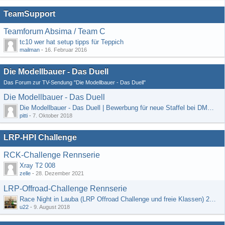
TeamSupport
Teamforum Absima / Team C
tc10 wer hat setup tipps für Teppich
mailman
-
16. Februar 2016
Die Modellbauer - Das Duell
Das Forum zur TV-Sendung "Die Modellbauer - Das Duell"
Die Modellbauer - Das Duell
Die Modellbauer - Das Duell | Bewerbung für neue Staffel bei DMAX *Werbung*
pitti
-
7. Oktober 2018
LRP-HPI Challenge
RCK-Challenge Rennserie
Xray T2 008
zelle
-
28. Dezember 2021
LRP-Offroad-Challenge Rennserie
Race Night in Lauba (LRP Offroad Challenge und freie Klassen) 25/26.08
u22
-
9. August 2018