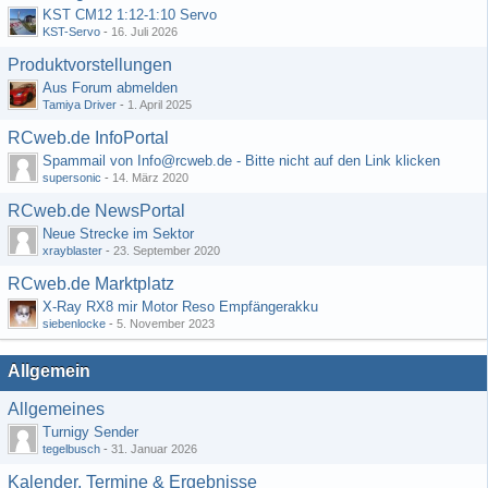
KST CM12 1:12-1:10 Servo
KST-Servo
-
16. Juli 2026
Produktvorstellungen
Aus Forum abmelden
Tamiya Driver
-
1. April 2025
RCweb.de InfoPortal
Spammail von Info@rcweb.de - Bitte nicht auf den Link klicken
supersonic
-
14. März 2020
RCweb.de NewsPortal
Neue Strecke im Sektor
xrayblaster
-
23. September 2020
RCweb.de Marktplatz
X-Ray RX8 mir Motor Reso Empfängerakku
siebenlocke
-
5. November 2023
Allgemein
Allgemeines
Turnigy Sender
tegelbusch
-
31. Januar 2026
Kalender, Termine & Ergebnisse