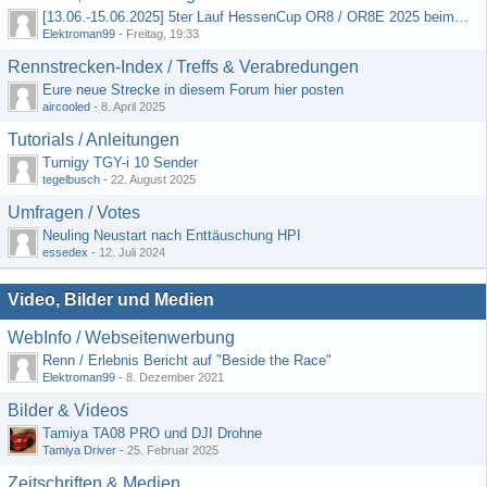
[13.06.-15.06.2025] 5ter Lauf HessenCup OR8 / OR8E 2025 beim MSC Ober-Mörlen e.V.
Elektroman99
-
Freitag, 19:33
Rennstrecken-Index / Treffs & Verabredungen
Eure neue Strecke in diesem Forum hier posten
aircooled
-
8. April 2025
Tutorials / Anleitungen
Turnigy TGY-i 10 Sender
tegelbusch
-
22. August 2025
Umfragen / Votes
Neuling Neustart nach Enttäuschung HPI
essedex
-
12. Juli 2024
Video, Bilder und Medien
WebInfo / Webseitenwerbung
Renn / Erlebnis Bericht auf "Beside the Race"
Elektroman99
-
8. Dezember 2021
Bilder & Videos
Tamiya TA08 PRO und DJI Drohne
Tamiya Driver
-
25. Februar 2025
Zeitschriften & Medien