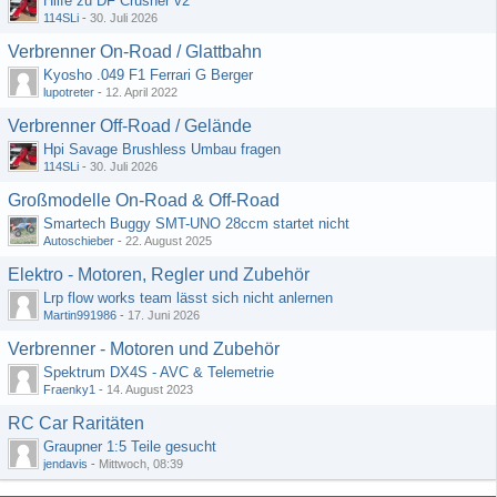
Hilfe zu DF Crusher v2
114SLi
-
30. Juli 2026
Verbrenner On-Road / Glattbahn
Kyosho .049 F1 Ferrari G Berger
lupotreter
-
12. April 2022
Verbrenner Off-Road / Gelände
Hpi Savage Brushless Umbau fragen
114SLi
-
30. Juli 2026
Großmodelle On-Road & Off-Road
Smartech Buggy SMT-UNO 28ccm startet nicht
Autoschieber
-
22. August 2025
Elektro - Motoren, Regler und Zubehör
Lrp flow works team lässt sich nicht anlernen
Martin991986
-
17. Juni 2026
Verbrenner - Motoren und Zubehör
Spektrum DX4S - AVC & Telemetrie
Fraenky1
-
14. August 2023
RC Car Raritäten
Graupner 1:5 Teile gesucht
jendavis
-
Mittwoch, 08:39