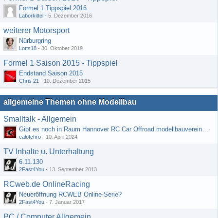
Formel 1 Tippspiel 2016
Laborkittel
-
5. Dezember 2016
weiterer Motorsport
Nürburgring
Lotts18
-
30. Oktober 2019
Formel 1 Saison 2015 - Tippspiel
Endstand Saison 2015
Chris 21
-
10. Dezember 2015
allgemeine Themen ohne Modellbau
Smalltalk - Allgemein
Gibt es noch in Raum Hannover RC Car Offroad modellbauvereine, habe selbst schon gegoogelt aber erfolglos
calotchro
-
10. April 2024
TV Inhalte u. Unterhaltung
6.11.130
2Fast4You
-
13. September 2013
RCweb.de OnlineRacing
Neueröffnung RCWEB Online-Serie?
2Fast4You
-
7. Januar 2017
PC / Computer Allgemein