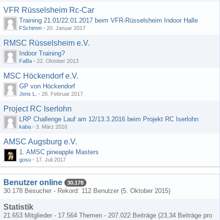
VFR Rüsselsheim Rc-Car
Training 21.01/22.01.2017 beim VFR-Rüsselsheim Indoor Halle
FSchimm
-
20. Januar 2017
RMSC Rüsselsheim e.V.
Indoor Training?
FaBa
-
22. Oktober 2013
MSC Höckendorf e.V.
GP von Höckendorf
Jens L.
-
26. Februar 2017
Project RC Iserlohn
LRP Challenge Lauf am 12/13.3.2016 beim Projekt RC Iserlohn
kaba
-
3. März 2016
AMSC Augsburg e.V.
1. AMSC pineapple Masters
gosu
-
17. Juli 2017
Benutzer online
30.178
30.178 Besucher - Rekord: 112 Benutzer (
5. Oktober 2015
)
Statistik
21.653 Mitglieder - 17.564 Themen - 207.022 Beiträge (23,34 Beiträge pro