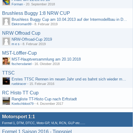
Forman
-
20. September 2018
Brushless Buggy 1:8 NRW CUP
Brushless Buggy Cup am 10.04.2013 auf der Intermodellbau in Dortmund
Elektroman99
-
8. Februar 2019
NRW Offroad Cup
NRW-Offroad-Cup 2019
m e s
-
8. Februar 2019
MST-Löffler-Cup
MST-Hauptversammlung am 20.10.2018
fischersdaniel
-
16. Oktober 2018
TTSC
Erstes TTSC Rennen im neuen Jahr und es bahnt sich wieder mal eine Rekordteilnehmerzahl an
ruebiracer
-
15. Februar 2016
RC Histo TT Cup
Rangliste TT-Histo Cup nach Erftstadt
Koelschbloot79
-
4. Dezember 2017
Motorsport 1:1
Formel 1, DTM, DTCC, Moto-GP, VLN, RCN, GLP etc......
Formel 1 Saison 2016 - Tippspiel