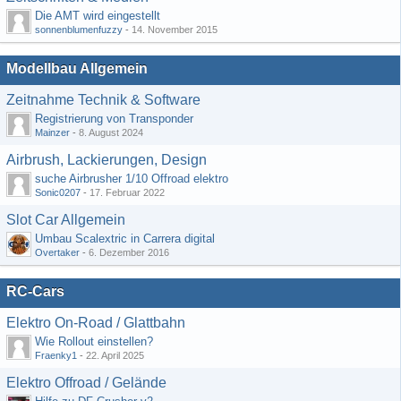
Die AMT wird eingestellt
sonnenblumenfuzzy
-
14. November 2015
Modellbau Allgemein
Zeitnahme Technik & Software
Registrierung von Transponder
Mainzer
-
8. August 2024
Airbrush, Lackierungen, Design
suche Airbrusher 1/10 Offroad elektro
Sonic0207
-
17. Februar 2022
Slot Car Allgemein
Umbau Scalextric in Carrera digital
Overtaker
-
6. Dezember 2016
RC-Cars
Elektro On-Road / Glattbahn
Wie Rollout einstellen?
Fraenky1
-
22. April 2025
Elektro Offroad / Gelände