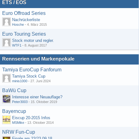
ETS / EOS
Euro Offroad Series
Nachrückerliste
Hosche
-
4. März 2015
Euro Touring Series
Stock motor und regler.
WTF1
-
8. August 2017
Rennserien und Markenpokale
Tamiya EuroCup Fanforum
Tamiya Stock Cup
minis1000
-
27. Juni 2024
BaWü Cup
Interesse einer Neuauflage?
Peter3003
-
15. Oktober 2019
Bayerncup
Eiscup 20-2015 Infos
MSMike
-
13. Oktober 2014
NRW Fun-Cup
Finale am 22/23.09.18