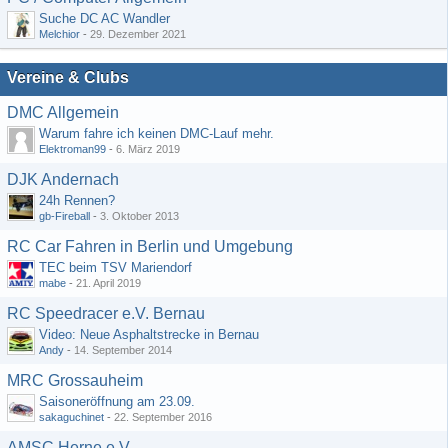
Suche DC AC Wandler
Melchior
-
29. Dezember 2021
Vereine & Clubs
DMC Allgemein
Warum fahre ich keinen DMC-Lauf mehr.
Elektroman99
-
6. März 2019
DJK Andernach
24h Rennen?
gb-Fireball
-
3. Oktober 2013
RC Car Fahren in Berlin und Umgebung
TEC beim TSV Mariendorf
mabe
-
21. April 2019
RC Speedracer e.V. Bernau
Video: Neue Asphaltstrecke in Bernau
Andy
-
14. September 2014
MRC Grossauheim
Saisoneröffnung am 23.09.
sakaguchinet
-
22. September 2016
AMSC Herne e.V.