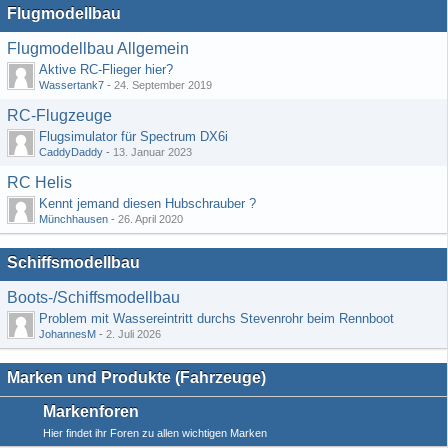
Flugmodellbau
Flugmodellbau Allgemein
Aktive RC-Flieger hier?
Wassertank7
-
24. September 2019
RC-Flugzeuge
Flugsimulator für Spectrum DX6i
CaddyDaddy
-
13. Januar 2023
RC Helis
Kennt jemand diesen Hubschrauber ?
Münchhausen
-
26. April 2020
Schiffsmodellbau
Boots-/Schiffsmodellbau
Problem mit Wassereintritt durchs Stevenrohr beim Rennboot
JohannesM
-
2. Juli 2026
Marken und Produkte (Fahrzeuge)
Markenforen
Hier findet ihr Foren zu allen wichtigen Marken