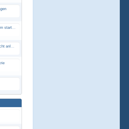
agen
Smartech Buggy SMT-UNO 28ccm startet nicht
Lrp flow works team lässt sich nicht anlernen
rie