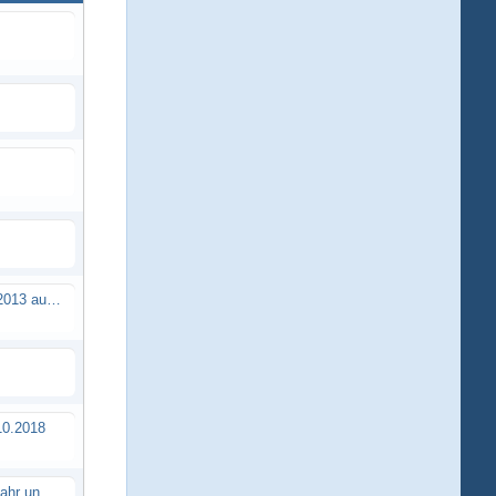
Brushless Buggy Cup am 10.04.2013 auf der Intermodellbau in Dortmund
0.2018
Erstes TTSC Rennen im neuen Jahr und es bahnt sich wieder mal eine Rekordteilnehmerzahl an