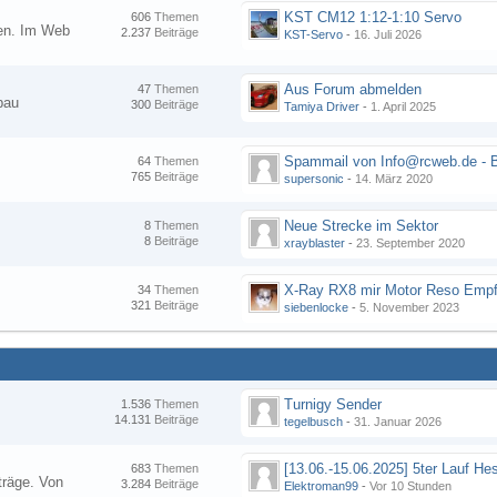
KST CM12 1:12-1:10 Servo
606
Themen
nen. Im Web
2.237
Beiträge
KST-Servo
-
16. Juli 2026
Aus Forum abmelden
47
Themen
bau
300
Beiträge
Tamiya Driver
-
1. April 2025
64
Themen
765
Beiträge
supersonic
-
14. März 2020
Neue Strecke im Sektor
8
Themen
8
Beiträge
xrayblaster
-
23. September 2020
34
Themen
321
Beiträge
siebenlocke
-
5. November 2023
Turnigy Sender
1.536
Themen
14.131
Beiträge
tegelbusch
-
31. Januar 2026
683
Themen
träge. Von
3.284
Beiträge
Elektroman99
-
Vor 10 Stunden