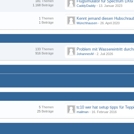
Flugsimulator für Spectrum DX6i
181
Themen
1.168
Beiträge
CaddyDaddy
-
13. Januar 2023
Kennt jemand diesen Hubschraub
1
Themen
1
Beiträge
Münchhausen
-
26. April 2020
133
Themen
916
Beiträge
JohannesM
-
2. Juli 2026
tc10 wer hat setup tipps für Tepp
5
Themen
25
Beiträge
mailman
-
16. Februar 2016