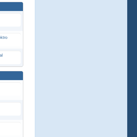
ektro
al