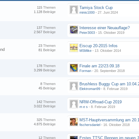
Tamiya Stock Cup
115
Themen
1.128
Beiträge
minis1000
-
27. Juni 2024
Interesse einer Neuauflage?
137
Themen
2.567
Beiträge
Peter3003
-
15. Oktober 2019
Eiscup 20-2015 Infos
23
Themen
und
81
Beiträge
MSMike
-
13. Oktober 2014
Finale am 22/23.09.18
178
Themen
3.299
Beiträge
Forman
-
20. September 2018
8
Themen
45
Beiträge
Elektroman99
-
8. Februar 2019
NRW-Offroad-Cup 2019
142
Themen
3.022
Beiträge
m e s
-
8. Februar 2019
MST-Hauptversammlung am 20.1
325
Themen
4.875
Beiträge
fischersdaniel
-
16. Oktober 2018
12
Themen