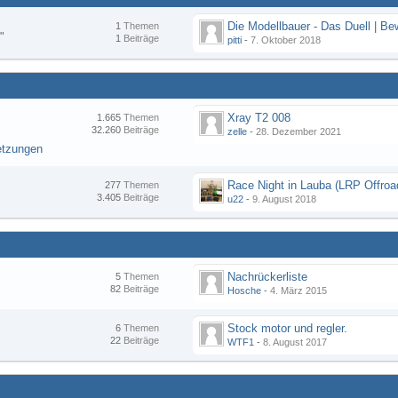
1
Themen
"
1
Beiträge
pitti
-
7. Oktober 2018
Xray T2 008
1.665
Themen
32.260
Beiträge
zelle
-
28. Dezember 2021
etzungen
277
Themen
3.405
Beiträge
u22
-
9. August 2018
Nachrückerliste
5
Themen
82
Beiträge
Hosche
-
4. März 2015
Stock motor und regler.
6
Themen
22
Beiträge
WTF1
-
8. August 2017