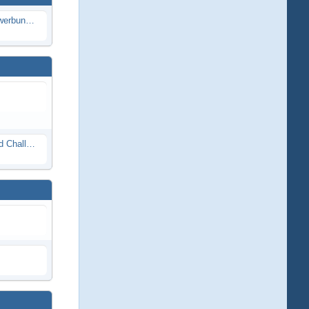
Die Modellbauer - Das Duell | Bewerbung für neue Staffel bei DMAX *Werbung*
Race Night in Lauba (LRP Offroad Challenge und freie Klassen) 25/26.08