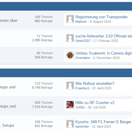
Registrierung von Transponder
100
Themen
ionen über
882
Beiträge
Mainzer
-
8. August 2024
suche Airbrusher 1/10 Offroad el
71
Themen
2.085
Beiträge
Sonic0207
-
17. Februar 2022
Umbau Scalextric in Carrera digit
40
Themen
256
Beiträge
Overtaker
-
6. Dezember 2016
Wie Rollout einstellen?
713
Themen
etups und
8.748
Beiträge
Fraenky1
-
22. April 2025
Hilfe zu DF Crusher v2
529
Themen
etups und
7.224
Beiträge
114SLi
-
30. Juli 2026
Kyosho .049 F1 Ferrari G Berger
106
Themen
, Setups
821
Beiträge
lupotreter
-
12. April 2022