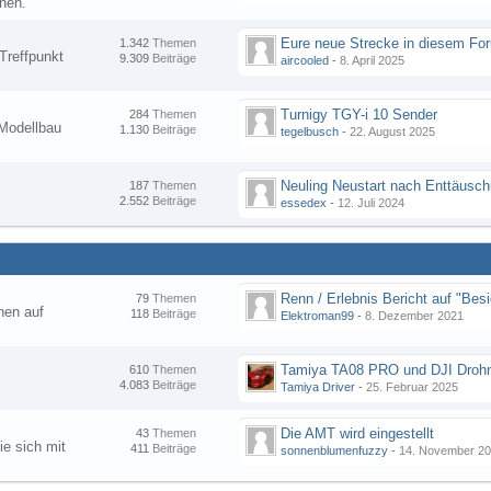
nen.
1.342
Themen
Treffpunkt
9.309
Beiträge
aircooled
-
8. April 2025
Turnigy TGY-i 10 Sender
284
Themen
Modellbau
1.130
Beiträge
tegelbusch
-
22. August 2025
Neuling Neustart nach Enttäusc
187
Themen
2.552
Beiträge
essedex
-
12. Juli 2024
79
Themen
hen auf
118
Beiträge
Elektroman99
-
8. Dezember 2021
Tamiya TA08 PRO und DJI Droh
610
Themen
4.083
Beiträge
Tamiya Driver
-
25. Februar 2025
Die AMT wird eingestellt
43
Themen
ie sich mit
411
Beiträge
sonnenblumenfuzzy
-
14. November 2