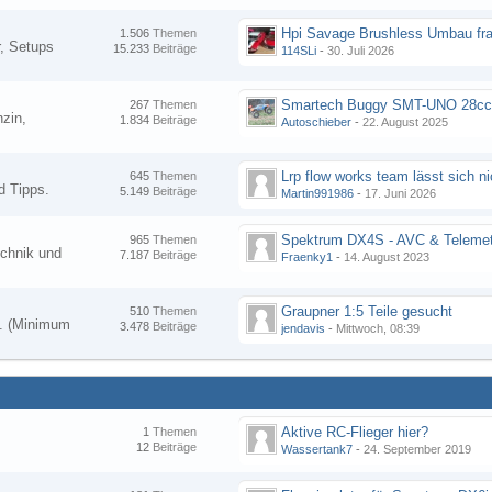
Hpi Savage Brushless Umbau fr
1.506
Themen
, Setups
15.233
Beiträge
114SLi
-
30. Juli 2026
267
Themen
zin,
1.834
Beiträge
Autoschieber
-
22. August 2025
645
Themen
d Tipps.
5.149
Beiträge
Martin991986
-
17. Juni 2026
Spektrum DX4S - AVC & Telemet
965
Themen
chnik und
7.187
Beiträge
Fraenky1
-
14. August 2023
Graupner 1:5 Teile gesucht
510
Themen
en. (Minimum
3.478
Beiträge
jendavis
-
Mittwoch, 08:39
Aktive RC-Flieger hier?
1
Themen
12
Beiträge
Wassertank7
-
24. September 2019