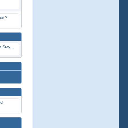
er ?
Problem mit Wassereintritt durchs Stevenrohr beim Rennboot
ich