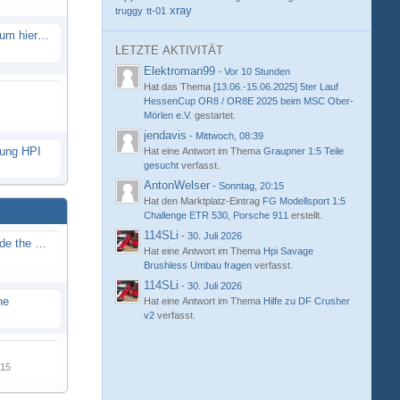
xray
truggy
tt-01
Eure neue Strecke in diesem Forum hier posten
LETZTE AKTIVITÄT
Elektroman99
-
Vor 10 Stunden
Hat das Thema
[13.06.-15.06.2025] 5ter Lauf
HessenCup OR8 / OR8E 2025 beim MSC Ober-
Mörlen e.V.
gestartet.
jendavis
-
Mittwoch, 08:39
hung HPI
Hat eine Antwort im Thema
Graupner 1:5 Teile
gesucht
verfasst.
AntonWelser
-
Sonntag, 20:15
Hat den Marktplatz-Eintrag
FG Modellsport 1:5
Challenge ETR 530, Porsche 911
erstellt.
114SLi
-
30. Juli 2026
Renn / Erlebnis Bericht auf "Beside the Race"
Hat eine Antwort im Thema
Hpi Savage
Brushless Umbau fragen
verfasst.
114SLi
-
30. Juli 2026
ne
Hat eine Antwort im Thema
Hilfe zu DF Crusher
v2
verfasst.
015