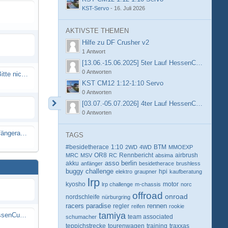
KST-Servo
-
16. Juli 2026
AKTIVSTE THEMEN
Hilfe zu DF Crusher v2
1 Antwort
[13.06.-15.06.2025] 5ter Lauf HessenCup OR8 /
0 Antworten
Spammail von Info@rcweb.de - Bitte nicht auf den Link klicken
KST CM12 1:12-1:10 Servo
0 Antworten
[03.07.-05.07.2026] 4ter Lauf HessenCup OR8 /
0 Antworten
X-Ray RX8 mir Motor Reso Empfängerakku
TAGS
#besidetherace
1:10
BTM
2WD
4WD
MMOEXP
OR8
Rennbericht
MRC
MSV
RC
absima
airbrush
berlin
akku
asso
anfänger
besidetherace
brushless
buggy
challenge
hpi
elektro
graupner
kaufberatung
lrp
kyosho
motor
lrp challenge
m-chassis
norc
offroad
onroad
nordschleife
nürburgring
racers paradise
rennen
regler
reifen
rookie
tamiya
[13.06.-15.06.2025] 5ter Lauf HessenCup OR8 / OR8E 2025 beim MSC Ober-Mörlen e.V.
schumacher
team associated
teppichstrecke
tourenwagen
training
traxxas