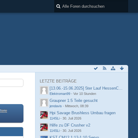
LETZTE BEITRÄGE
[13.06.-15.06.2025] 5ter Lauf HessenCup OR8 /
Elektroman99
-
Vor 10 Stunden
Graupner 1:5 Teile gesucht
jendavis
-
Mittwoch, 08:39
tere
Hpi Savage Brushless Umbau fragen
114SLi
-
30. Juli 2026
Hilfe zu DF Crusher v2
114SLi
-
30. Juli 2026
KST CM12 1:12-1:10 Servo