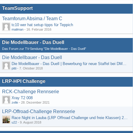
TeamSupport
Teamforum Absima / Team C
tc10 wer hat setup tipps für Teppich
mailman
-
16. Februar 2016
Die Modellbauer - Das Duell
Das Forum zur TV-Sendung "Die Modellbauer - Das Duell"
Die Modellbauer - Das Duell
Die Modellbauer - Das Duell | Bewerbung für neue Staffel bei DMAX *Werbung*
pitti
-
7. Oktober 2018
LRP-HPI Challenge
RCK-Challenge Rennserie
Xray T2 008
zelle
-
28. Dezember 2021
LRP-Offroad-Challenge Rennserie
Race Night in Lauba (LRP Offroad Challenge und freie Klassen) 25/26.08
u22
-
9. August 2018