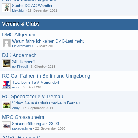
Suche DC AC Wandler
Melchior
-
29. Dezember 2021
Vereine & Clubs
DMC Allgemein
Warum fahre ich keinen DMC-Lauf mehr.
Elektroman99
-
6. März 2019
DJK Andernach
24h Rennen?
gb-Fireball
-
3. Oktober 2013
RC Car Fahren in Berlin und Umgebung
TEC beim TSV Mariendorf
mabe
-
21. April 2019
RC Speedracer e.V. Bernau
Video: Neue Asphaltstrecke in Bernau
Andy
-
14. September 2014
MRC Grossauheim
Saisoneröffnung am 23.09.
sakaguchinet
-
22. September 2016
AMSC Herne e.V.