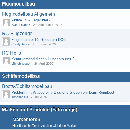
Flugmodellbau
Flugmodellbau Allgemein
Aktive RC-Flieger hier?
Wassertank7
-
24. September 2019
RC-Flugzeuge
Flugsimulator für Spectrum DX6i
CaddyDaddy
-
13. Januar 2023
RC Helis
Kennt jemand diesen Hubschrauber ?
Münchhausen
-
26. April 2020
Schiffsmodellbau
Boots-/Schiffsmodellbau
Problem mit Wassereintritt durchs Stevenrohr beim Rennboot
JohannesM
-
2. Juli 2026
Marken und Produkte (Fahrzeuge)
Markenforen
Hier findet ihr Foren zu allen wichtigen Marken