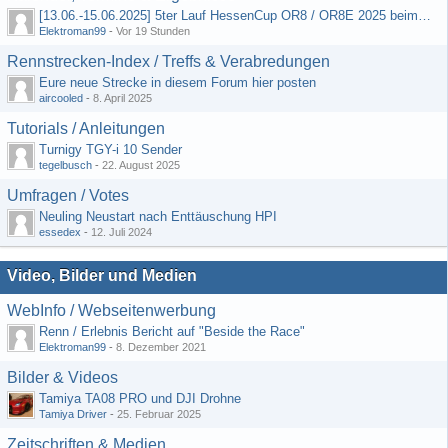
[13.06.-15.06.2025] 5ter Lauf HessenCup OR8 / OR8E 2025 beim MSC Ober-Mörlen e.V.
Elektroman99
-
Vor 19 Stunden
Rennstrecken-Index / Treffs & Verabredungen
Eure neue Strecke in diesem Forum hier posten
aircooled
-
8. April 2025
Tutorials / Anleitungen
Turnigy TGY-i 10 Sender
tegelbusch
-
22. August 2025
Umfragen / Votes
Neuling Neustart nach Enttäuschung HPI
essedex
-
12. Juli 2024
Video, Bilder und Medien
WebInfo / Webseitenwerbung
Renn / Erlebnis Bericht auf "Beside the Race"
Elektroman99
-
8. Dezember 2021
Bilder & Videos
Tamiya TA08 PRO und DJI Drohne
Tamiya Driver
-
25. Februar 2025
Zeitschriften & Medien