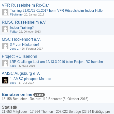
VFR Rüsselsheim Rc-Car
Training 21.01/22.01.2017 beim VFR-Rüsselsheim Indoor Halle
FSchimm
-
20. Januar 2017
RMSC Rüsselsheim e.V.
Indoor Training?
FaBa
-
22. Oktober 2013
MSC Höckendorf e.V.
GP von Höckendorf
Jens L.
-
26. Februar 2017
Project RC Iserlohn
LRP Challenge Lauf am 12/13.3.2016 beim Projekt RC Iserlohn
kaba
-
3. März 2016
AMSC Augsburg e.V.
1. AMSC pineapple Masters
gosu
-
17. Juli 2017
Benutzer online
18.158
18.158 Besucher - Rekord: 112 Benutzer (
5. Oktober 2015
)
Statistik
21.653 Mitglieder - 17.564 Themen - 207.022 Beiträge (23,34 Beiträge pro