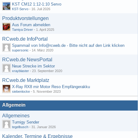
KST CM12 1:12-1:10 Servo
KST-Servo
-
16. Juli 2026
Produktvorstellungen
Aus Forum abmelden
Tamiya Driver
-
1. April 2025
RCweb.de InfoPortal
Spammail von Info@rcweb.de - Bitte nicht auf den Link klicken
supersonic
-
14. März 2020
RCweb.de NewsPortal
Neue Strecke im Sektor
xrayblaster
-
23. September 2020
RCweb.de Marktplatz
X-Ray RX8 mir Motor Reso Empfängerakku
siebenlocke
-
5. November 2023
Allgemein
Allgemeines
Turnigy Sender
tegelbusch
-
31. Januar 2026
Kalender, Termine & Ergebnisse