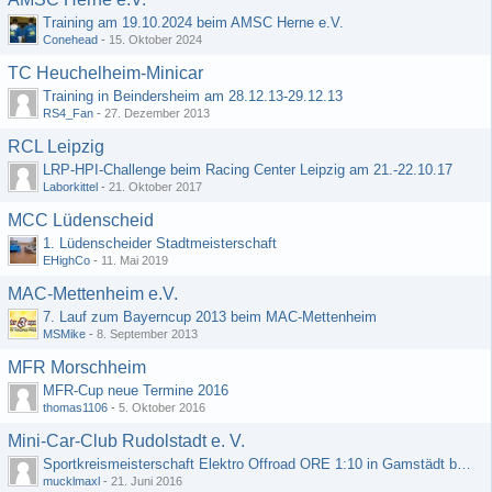
Training am 19.10.2024 beim AMSC Herne e.V.
Conehead
-
15. Oktober 2024
TC Heuchelheim-Minicar
Training in Beindersheim am 28.12.13-29.12.13
RS4_Fan
-
27. Dezember 2013
RCL Leipzig
LRP-HPI-Challenge beim Racing Center Leipzig am 21.-22.10.17
Laborkittel
-
21. Oktober 2017
MCC Lüdenscheid
1. Lüdenscheider Stadtmeisterschaft
EHighCo
-
11. Mai 2019
MAC-Mettenheim e.V.
7. Lauf zum Bayerncup 2013 beim MAC-Mettenheim
MSMike
-
8. September 2013
MFR Morschheim
MFR-Cup neue Termine 2016
thomas1106
-
5. Oktober 2016
Mini-Car-Club Rudolstadt e. V.
Sportkreismeisterschaft Elektro Offroad ORE 1:10 in Gamstädt bei Erfurt, Outdoor mit Indoor Ausweichmöglichkeit!!!
mucklmaxl
-
21. Juni 2016