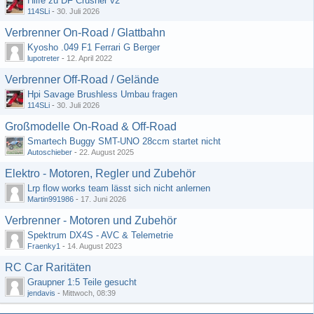
Hilfe zu DF Crusher v2
114SLi
-
30. Juli 2026
Verbrenner On-Road / Glattbahn
Kyosho .049 F1 Ferrari G Berger
lupotreter
-
12. April 2022
Verbrenner Off-Road / Gelände
Hpi Savage Brushless Umbau fragen
114SLi
-
30. Juli 2026
Großmodelle On-Road & Off-Road
Smartech Buggy SMT-UNO 28ccm startet nicht
Autoschieber
-
22. August 2025
Elektro - Motoren, Regler und Zubehör
Lrp flow works team lässt sich nicht anlernen
Martin991986
-
17. Juni 2026
Verbrenner - Motoren und Zubehör
Spektrum DX4S - AVC & Telemetrie
Fraenky1
-
14. August 2023
RC Car Raritäten
Graupner 1:5 Teile gesucht
jendavis
-
Mittwoch, 08:39