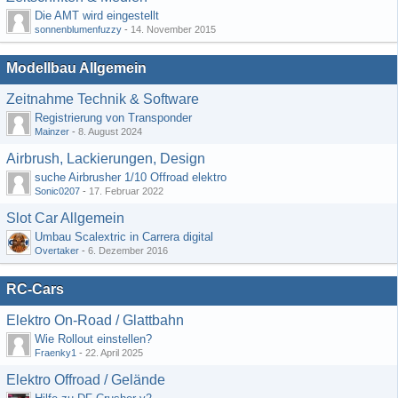
Die AMT wird eingestellt
sonnenblumenfuzzy
-
14. November 2015
Modellbau Allgemein
Zeitnahme Technik & Software
Registrierung von Transponder
Mainzer
-
8. August 2024
Airbrush, Lackierungen, Design
suche Airbrusher 1/10 Offroad elektro
Sonic0207
-
17. Februar 2022
Slot Car Allgemein
Umbau Scalextric in Carrera digital
Overtaker
-
6. Dezember 2016
RC-Cars
Elektro On-Road / Glattbahn
Wie Rollout einstellen?
Fraenky1
-
22. April 2025
Elektro Offroad / Gelände