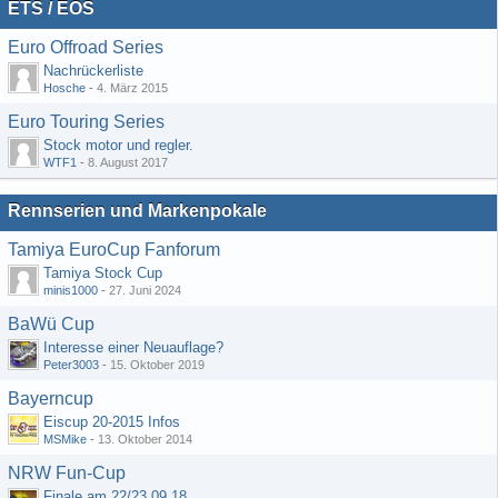
ETS / EOS
Euro Offroad Series
Nachrückerliste
Hosche
-
4. März 2015
Euro Touring Series
Stock motor und regler.
WTF1
-
8. August 2017
Rennserien und Markenpokale
Tamiya EuroCup Fanforum
Tamiya Stock Cup
minis1000
-
27. Juni 2024
BaWü Cup
Interesse einer Neuauflage?
Peter3003
-
15. Oktober 2019
Bayerncup
Eiscup 20-2015 Infos
MSMike
-
13. Oktober 2014
NRW Fun-Cup
Finale am 22/23.09.18