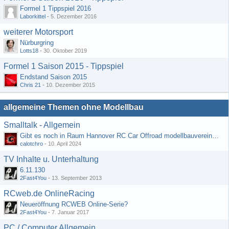
Formel 1 Tippspiel 2016
Laborkittel
-
5. Dezember 2016
weiterer Motorsport
Nürburgring
Lotts18
-
30. Oktober 2019
Formel 1 Saison 2015 - Tippspiel
Endstand Saison 2015
Chris 21
-
10. Dezember 2015
allgemeine Themen ohne Modellbau
Smalltalk - Allgemein
Gibt es noch in Raum Hannover RC Car Offroad modellbauvereine, habe selbst schon gegoogelt aber erfolglos
calotchro
-
10. April 2024
TV Inhalte u. Unterhaltung
6.11.130
2Fast4You
-
13. September 2013
RCweb.de OnlineRacing
Neueröffnung RCWEB Online-Serie?
2Fast4You
-
7. Januar 2017
PC / Computer Allgemein