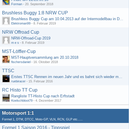
Forman
-
20. September 2018
Brushless Buggy 1:8 NRW CUP
Brushless Buggy Cup am 10.04.2013 auf der Intermodellbau in Dortmund
Elektroman99
-
8. Februar 2019
NRW Offroad Cup
NRW-Offroad-Cup 2019
m e s
-
8. Februar 2019
MST-Löffler-Cup
MST-Hauptversammlung am 20.10.2018
fischersdaniel
-
16. Oktober 2018
TTSC
Erstes TTSC Rennen im neuen Jahr und es bahnt sich wieder mal eine Rekordteilnehmerzahl an
ruebiracer
-
15. Februar 2016
RC Histo TT Cup
Rangliste TT-Histo Cup nach Erftstadt
Koelschbloot79
-
4. Dezember 2017
Motorsport 1:1
Formel 1, DTM, DTCC, Moto-GP, VLN, RCN, GLP etc......
Formel 1 Saison 2016 - Tippspiel