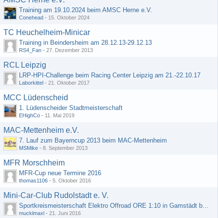
Training am 19.10.2024 beim AMSC Herne e.V.
Conehead
-
15. Oktober 2024
TC Heuchelheim-Minicar
Training in Beindersheim am 28.12.13-29.12.13
RS4_Fan
-
27. Dezember 2013
RCL Leipzig
LRP-HPI-Challenge beim Racing Center Leipzig am 21.-22.10.17
Laborkittel
-
21. Oktober 2017
MCC Lüdenscheid
1. Lüdenscheider Stadtmeisterschaft
EHighCo
-
11. Mai 2019
MAC-Mettenheim e.V.
7. Lauf zum Bayerncup 2013 beim MAC-Mettenheim
MSMike
-
8. September 2013
MFR Morschheim
MFR-Cup neue Termine 2016
thomas1106
-
5. Oktober 2016
Mini-Car-Club Rudolstadt e. V.
Sportkreismeisterschaft Elektro Offroad ORE 1:10 in Gamstädt bei Erfurt, Outdoor mit Indoor Ausweichmöglichkeit!!!
mucklmaxl
-
21. Juni 2016