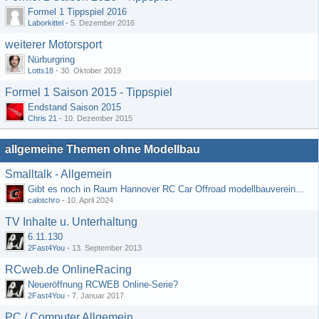
Formel 1 Tippspiel 2016
Laborkittel
-
5. Dezember 2016
weiterer Motorsport
Nürburgring
Lotts18
-
30. Oktober 2019
Formel 1 Saison 2015 - Tippspiel
Endstand Saison 2015
Chris 21
-
10. Dezember 2015
allgemeine Themen ohne Modellbau
Smalltalk - Allgemein
Gibt es noch in Raum Hannover RC Car Offroad modellbauvereine, habe selbst schon gegoogelt aber erfolglos
calotchro
-
10. April 2024
TV Inhalte u. Unterhaltung
6.11.130
2Fast4You
-
13. September 2013
RCweb.de OnlineRacing
Neueröffnung RCWEB Online-Serie?
2Fast4You
-
7. Januar 2017
PC / Computer Allgemein