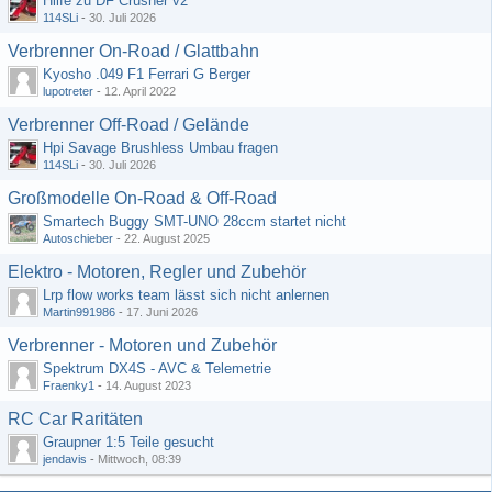
Hilfe zu DF Crusher v2
114SLi
-
30. Juli 2026
Verbrenner On-Road / Glattbahn
Kyosho .049 F1 Ferrari G Berger
lupotreter
-
12. April 2022
Verbrenner Off-Road / Gelände
Hpi Savage Brushless Umbau fragen
114SLi
-
30. Juli 2026
Großmodelle On-Road & Off-Road
Smartech Buggy SMT-UNO 28ccm startet nicht
Autoschieber
-
22. August 2025
Elektro - Motoren, Regler und Zubehör
Lrp flow works team lässt sich nicht anlernen
Martin991986
-
17. Juni 2026
Verbrenner - Motoren und Zubehör
Spektrum DX4S - AVC & Telemetrie
Fraenky1
-
14. August 2023
RC Car Raritäten
Graupner 1:5 Teile gesucht
jendavis
-
Mittwoch, 08:39