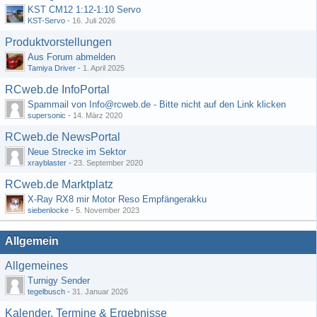
KST CM12 1:12-1:10 Servo
KST-Servo
-
16. Juli 2026
Produktvorstellungen
Aus Forum abmelden
Tamiya Driver
-
1. April 2025
RCweb.de InfoPortal
Spammail von Info@rcweb.de - Bitte nicht auf den Link klicken
supersonic
-
14. März 2020
RCweb.de NewsPortal
Neue Strecke im Sektor
xrayblaster
-
23. September 2020
RCweb.de Marktplatz
X-Ray RX8 mir Motor Reso Empfängerakku
siebenlocke
-
5. November 2023
Allgemein
Allgemeines
Turnigy Sender
tegelbusch
-
31. Januar 2026
Kalender, Termine & Ergebnisse