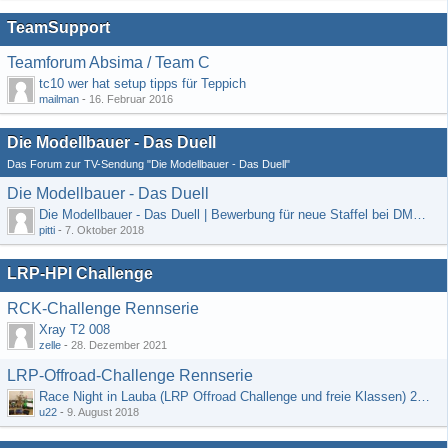
TeamSupport
Teamforum Absima / Team C
tc10 wer hat setup tipps für Teppich
mailman
-
16. Februar 2016
Die Modellbauer - Das Duell
Das Forum zur TV-Sendung "Die Modellbauer - Das Duell"
Die Modellbauer - Das Duell
Die Modellbauer - Das Duell | Bewerbung für neue Staffel bei DMAX *Werbung*
pitti
-
7. Oktober 2018
LRP-HPI Challenge
RCK-Challenge Rennserie
Xray T2 008
zelle
-
28. Dezember 2021
LRP-Offroad-Challenge Rennserie
Race Night in Lauba (LRP Offroad Challenge und freie Klassen) 25/26.08
u22
-
9. August 2018