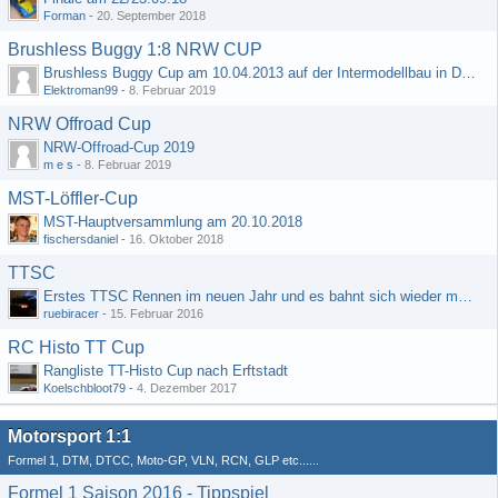
Forman
-
20. September 2018
Brushless Buggy 1:8 NRW CUP
Brushless Buggy Cup am 10.04.2013 auf der Intermodellbau in Dortmund
Elektroman99
-
8. Februar 2019
NRW Offroad Cup
NRW-Offroad-Cup 2019
m e s
-
8. Februar 2019
MST-Löffler-Cup
MST-Hauptversammlung am 20.10.2018
fischersdaniel
-
16. Oktober 2018
TTSC
Erstes TTSC Rennen im neuen Jahr und es bahnt sich wieder mal eine Rekordteilnehmerzahl an
ruebiracer
-
15. Februar 2016
RC Histo TT Cup
Rangliste TT-Histo Cup nach Erftstadt
Koelschbloot79
-
4. Dezember 2017
Motorsport 1:1
Formel 1, DTM, DTCC, Moto-GP, VLN, RCN, GLP etc......
Formel 1 Saison 2016 - Tippspiel