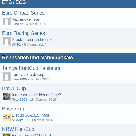
ETS / EOS
Euro Offroad Series
Nachrückerliste
Hosche
-
4. März 2015
Euro Touring Series
Stock motor und regler.
WTF1
-
8. August 2017
Rennserien und Markenpokale
Tamiya EuroCup Fanforum
Tamiya Stock Cup
minis1000
-
27. Juni 2024
BaWü Cup
Interesse einer Neuauflage?
Peter3003
-
15. Oktober 2019
Bayerncup
Eiscup 20-2015 Infos
MSMike
-
13. Oktober 2014
NRW Fun-Cup
Finale am 22/23.09.18