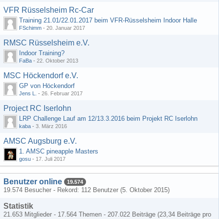
VFR Rüsselsheim Rc-Car
Training 21.01/22.01.2017 beim VFR-Rüsselsheim Indoor Halle
FSchimm
-
20. Januar 2017
RMSC Rüsselsheim e.V.
Indoor Training?
FaBa
-
22. Oktober 2013
MSC Höckendorf e.V.
GP von Höckendorf
Jens L.
-
26. Februar 2017
Project RC Iserlohn
LRP Challenge Lauf am 12/13.3.2016 beim Projekt RC Iserlohn
kaba
-
3. März 2016
AMSC Augsburg e.V.
1. AMSC pineapple Masters
gosu
-
17. Juli 2017
Benutzer online
19.574
19.574 Besucher - Rekord: 112 Benutzer (
5. Oktober 2015
)
Statistik
21.653 Mitglieder - 17.564 Themen - 207.022 Beiträge (23,34 Beiträge pro