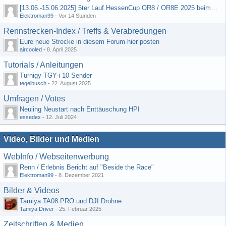
[13.06.-15.06.2025] 5ter Lauf HessenCup OR8 / OR8E 2025 beim MSC Ober-Mörlen e.V.
Elektroman99
-
Vor 14 Stunden
Rennstrecken-Index / Treffs & Verabredungen
Eure neue Strecke in diesem Forum hier posten
aircooled
-
8. April 2025
Tutorials / Anleitungen
Turnigy TGY-i 10 Sender
tegelbusch
-
22. August 2025
Umfragen / Votes
Neuling Neustart nach Enttäuschung HPI
essedex
-
12. Juli 2024
Video, Bilder und Medien
WebInfo / Webseitenwerbung
Renn / Erlebnis Bericht auf "Beside the Race"
Elektroman99
-
8. Dezember 2021
Bilder & Videos
Tamiya TA08 PRO und DJI Drohne
Tamiya Driver
-
25. Februar 2025
Zeitschriften & Medien