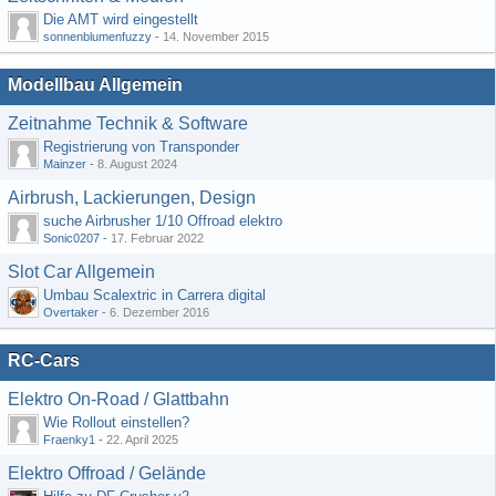
Die AMT wird eingestellt
sonnenblumenfuzzy
-
14. November 2015
Modellbau Allgemein
Zeitnahme Technik & Software
Registrierung von Transponder
Mainzer
-
8. August 2024
Airbrush, Lackierungen, Design
suche Airbrusher 1/10 Offroad elektro
Sonic0207
-
17. Februar 2022
Slot Car Allgemein
Umbau Scalextric in Carrera digital
Overtaker
-
6. Dezember 2016
RC-Cars
Elektro On-Road / Glattbahn
Wie Rollout einstellen?
Fraenky1
-
22. April 2025
Elektro Offroad / Gelände