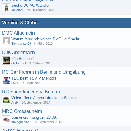
Suche DC AC Wandler
Melchior
-
29. Dezember 2021
Vereine & Clubs
DMC Allgemein
Warum fahre ich keinen DMC-Lauf mehr.
Elektroman99
-
6. März 2019
DJK Andernach
24h Rennen?
gb-Fireball
-
3. Oktober 2013
RC Car Fahren in Berlin und Umgebung
TEC beim TSV Mariendorf
mabe
-
21. April 2019
RC Speedracer e.V. Bernau
Video: Neue Asphaltstrecke in Bernau
Andy
-
14. September 2014
MRC Grossauheim
Saisoneröffnung am 23.09.
sakaguchinet
-
22. September 2016
AMSC Herne e.V.