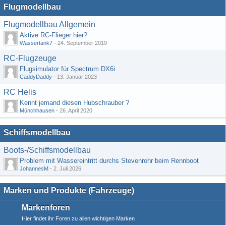
Flugmodellbau
Flugmodellbau Allgemein
Aktive RC-Flieger hier?
Wassertank7
-
24. September 2019
RC-Flugzeuge
Flugsimulator für Spectrum DX6i
CaddyDaddy
-
13. Januar 2023
RC Helis
Kennt jemand diesen Hubschrauber ?
Münchhausen
-
26. April 2020
Schiffsmodellbau
Boots-/Schiffsmodellbau
Problem mit Wassereintritt durchs Stevenrohr beim Rennboot
JohannesM
-
2. Juli 2026
Marken und Produkte (Fahrzeuge)
Markenforen
Hier findet ihr Foren zu allen wichtigen Marken