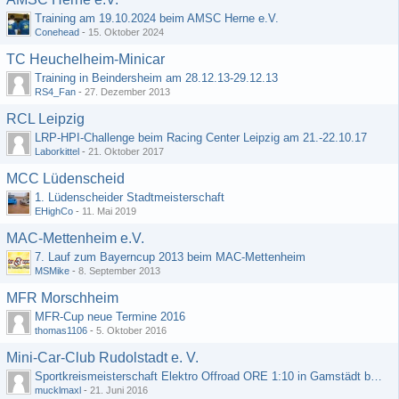
Training am 19.10.2024 beim AMSC Herne e.V.
Conehead
-
15. Oktober 2024
TC Heuchelheim-Minicar
Training in Beindersheim am 28.12.13-29.12.13
RS4_Fan
-
27. Dezember 2013
RCL Leipzig
LRP-HPI-Challenge beim Racing Center Leipzig am 21.-22.10.17
Laborkittel
-
21. Oktober 2017
MCC Lüdenscheid
1. Lüdenscheider Stadtmeisterschaft
EHighCo
-
11. Mai 2019
MAC-Mettenheim e.V.
7. Lauf zum Bayerncup 2013 beim MAC-Mettenheim
MSMike
-
8. September 2013
MFR Morschheim
MFR-Cup neue Termine 2016
thomas1106
-
5. Oktober 2016
Mini-Car-Club Rudolstadt e. V.
Sportkreismeisterschaft Elektro Offroad ORE 1:10 in Gamstädt bei Erfurt, Outdoor mit Indoor Ausweichmöglichkeit!!!
mucklmaxl
-
21. Juni 2016