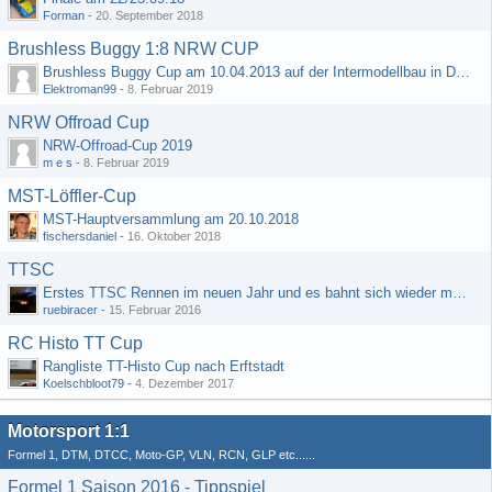
Forman
-
20. September 2018
Brushless Buggy 1:8 NRW CUP
Brushless Buggy Cup am 10.04.2013 auf der Intermodellbau in Dortmund
Elektroman99
-
8. Februar 2019
NRW Offroad Cup
NRW-Offroad-Cup 2019
m e s
-
8. Februar 2019
MST-Löffler-Cup
MST-Hauptversammlung am 20.10.2018
fischersdaniel
-
16. Oktober 2018
TTSC
Erstes TTSC Rennen im neuen Jahr und es bahnt sich wieder mal eine Rekordteilnehmerzahl an
ruebiracer
-
15. Februar 2016
RC Histo TT Cup
Rangliste TT-Histo Cup nach Erftstadt
Koelschbloot79
-
4. Dezember 2017
Motorsport 1:1
Formel 1, DTM, DTCC, Moto-GP, VLN, RCN, GLP etc......
Formel 1 Saison 2016 - Tippspiel