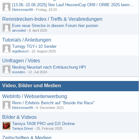
[13.06.-15.06.2025] 5ter Lauf HessenCup OR8 / OR8E 2025 beim MSC Ober-Mörlen e.V.
Elektroman99
-
Freitag, 19:33
Rennstrecken-Index / Treffs & Verabredungen
Eure neue Strecke in diesem Forum hier posten
aircooled
-
8. April 2025
Tutorials / Anleitungen
Turnigy TGY-i 10 Sender
tegelbusch
-
22. August 2025
Umfragen / Votes
Neuling Neustart nach Enttäuschung HPI
essedex
-
12. Juli 2024
Video, Bilder und Medien
WebInfo / Webseitenwerbung
Renn / Erlebnis Bericht auf "Beside the Race"
Elektroman99
-
8. Dezember 2021
Bilder & Videos
Tamiya TA08 PRO und DJI Drohne
Tamiya Driver
-
25. Februar 2025
Zeitschriften & Medien