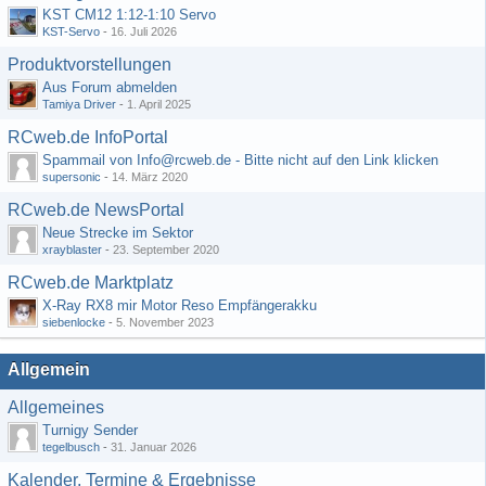
KST CM12 1:12-1:10 Servo
KST-Servo
-
16. Juli 2026
Produktvorstellungen
Aus Forum abmelden
Tamiya Driver
-
1. April 2025
RCweb.de InfoPortal
Spammail von Info@rcweb.de - Bitte nicht auf den Link klicken
supersonic
-
14. März 2020
RCweb.de NewsPortal
Neue Strecke im Sektor
xrayblaster
-
23. September 2020
RCweb.de Marktplatz
X-Ray RX8 mir Motor Reso Empfängerakku
siebenlocke
-
5. November 2023
Allgemein
Allgemeines
Turnigy Sender
tegelbusch
-
31. Januar 2026
Kalender, Termine & Ergebnisse