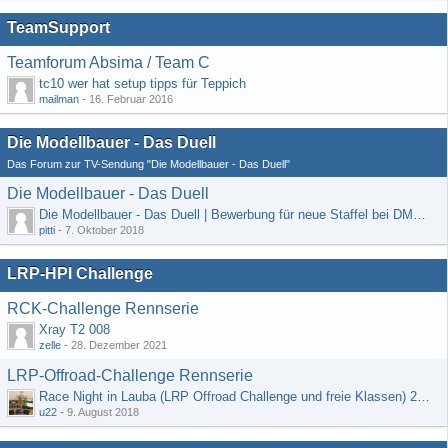
TeamSupport
Teamforum Absima / Team C
tc10 wer hat setup tipps für Teppich
mailman
-
16. Februar 2016
Die Modellbauer - Das Duell
Das Forum zur TV-Sendung "Die Modellbauer - Das Duell"
Die Modellbauer - Das Duell
Die Modellbauer - Das Duell | Bewerbung für neue Staffel bei DMAX *Werbung*
pitti
-
7. Oktober 2018
LRP-HPI Challenge
RCK-Challenge Rennserie
Xray T2 008
zelle
-
28. Dezember 2021
LRP-Offroad-Challenge Rennserie
Race Night in Lauba (LRP Offroad Challenge und freie Klassen) 25/26.08
u22
-
9. August 2018