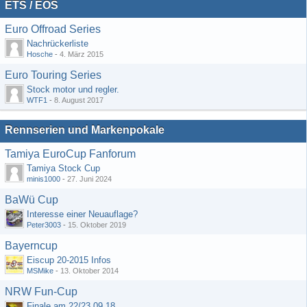
ETS / EOS
Euro Offroad Series
Nachrückerliste
Hosche
-
4. März 2015
Euro Touring Series
Stock motor und regler.
WTF1
-
8. August 2017
Rennserien und Markenpokale
Tamiya EuroCup Fanforum
Tamiya Stock Cup
minis1000
-
27. Juni 2024
BaWü Cup
Interesse einer Neuauflage?
Peter3003
-
15. Oktober 2019
Bayerncup
Eiscup 20-2015 Infos
MSMike
-
13. Oktober 2014
NRW Fun-Cup
Finale am 22/23.09.18