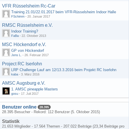
VFR Rüsselsheim Rc-Car
Training 21.01/22.01.2017 beim VFR-Rüsselsheim Indoor Halle
FSchimm
-
20. Januar 2017
RMSC Rüsselsheim e.V.
Indoor Training?
FaBa
-
22. Oktober 2013
MSC Höckendorf e.V.
GP von Höckendorf
Jens L.
-
26. Februar 2017
Project RC Iserlohn
LRP Challenge Lauf am 12/13.3.2016 beim Projekt RC Iserlohn
kaba
-
3. März 2016
AMSC Augsburg e.V.
1. AMSC pineapple Masters
gosu
-
17. Juli 2017
Benutzer online
28.395
28.395 Besucher - Rekord: 112 Benutzer (
5. Oktober 2015
)
Statistik
21.653 Mitglieder - 17.564 Themen - 207.022 Beiträge (23,34 Beiträge pro