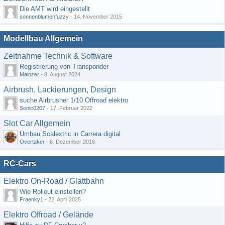
Die AMT wird eingestellt
sonnenblumenfuzzy
-
14. November 2015
Modellbau Allgemein
Zeitnahme Technik & Software
Registrierung von Transponder
Mainzer
-
8. August 2024
Airbrush, Lackierungen, Design
suche Airbrusher 1/10 Offroad elektro
Sonic0207
-
17. Februar 2022
Slot Car Allgemein
Umbau Scalextric in Carrera digital
Overtaker
-
6. Dezember 2016
RC-Cars
Elektro On-Road / Glattbahn
Wie Rollout einstellen?
Fraenky1
-
22. April 2025
Elektro Offroad / Gelände