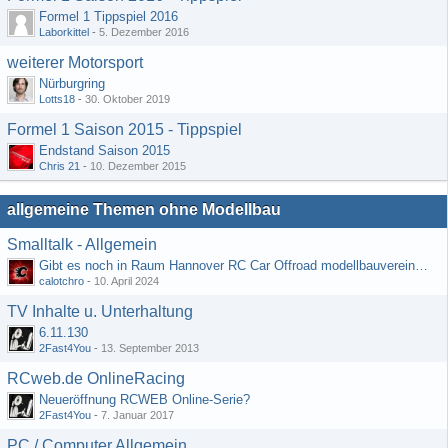
Formel 1 Tippspiel 2016
Laborkittel
-
5. Dezember 2016
weiterer Motorsport
Nürburgring
Lotts18
-
30. Oktober 2019
Formel 1 Saison 2015 - Tippspiel
Endstand Saison 2015
Chris 21
-
10. Dezember 2015
allgemeine Themen ohne Modellbau
Smalltalk - Allgemein
Gibt es noch in Raum Hannover RC Car Offroad modellbauvereine, habe selbst schon gegoogelt aber erfolglos
calotchro
-
10. April 2024
TV Inhalte u. Unterhaltung
6.11.130
2Fast4You
-
13. September 2013
RCweb.de OnlineRacing
Neueröffnung RCWEB Online-Serie?
2Fast4You
-
7. Januar 2017
PC / Computer Allgemein