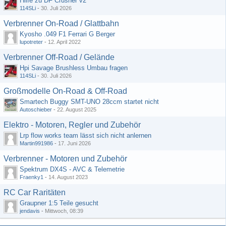
Hilfe zu DF Crusher v2
114SLi
-
30. Juli 2026
Verbrenner On-Road / Glattbahn
Kyosho .049 F1 Ferrari G Berger
lupotreter
-
12. April 2022
Verbrenner Off-Road / Gelände
Hpi Savage Brushless Umbau fragen
114SLi
-
30. Juli 2026
Großmodelle On-Road & Off-Road
Smartech Buggy SMT-UNO 28ccm startet nicht
Autoschieber
-
22. August 2025
Elektro - Motoren, Regler und Zubehör
Lrp flow works team lässt sich nicht anlernen
Martin991986
-
17. Juni 2026
Verbrenner - Motoren und Zubehör
Spektrum DX4S - AVC & Telemetrie
Fraenky1
-
14. August 2023
RC Car Raritäten
Graupner 1:5 Teile gesucht
jendavis
-
Mittwoch, 08:39