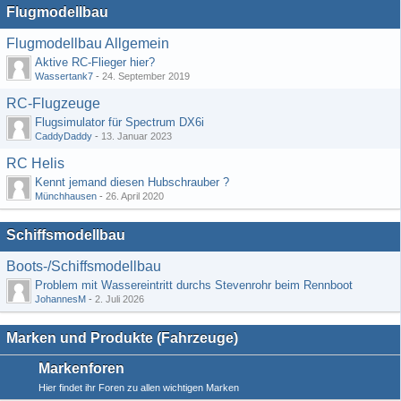
Flugmodellbau
Flugmodellbau Allgemein
Aktive RC-Flieger hier?
Wassertank7
-
24. September 2019
RC-Flugzeuge
Flugsimulator für Spectrum DX6i
CaddyDaddy
-
13. Januar 2023
RC Helis
Kennt jemand diesen Hubschrauber ?
Münchhausen
-
26. April 2020
Schiffsmodellbau
Boots-/Schiffsmodellbau
Problem mit Wassereintritt durchs Stevenrohr beim Rennboot
JohannesM
-
2. Juli 2026
Marken und Produkte (Fahrzeuge)
Markenforen
Hier findet ihr Foren zu allen wichtigen Marken