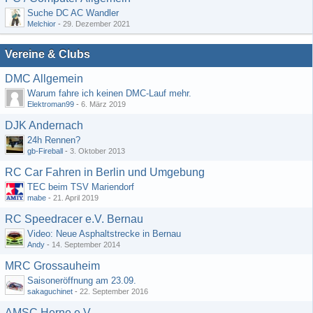
Suche DC AC Wandler
Melchior
-
29. Dezember 2021
Vereine & Clubs
DMC Allgemein
Warum fahre ich keinen DMC-Lauf mehr.
Elektroman99
-
6. März 2019
DJK Andernach
24h Rennen?
gb-Fireball
-
3. Oktober 2013
RC Car Fahren in Berlin und Umgebung
TEC beim TSV Mariendorf
mabe
-
21. April 2019
RC Speedracer e.V. Bernau
Video: Neue Asphaltstrecke in Bernau
Andy
-
14. September 2014
MRC Grossauheim
Saisoneröffnung am 23.09.
sakaguchinet
-
22. September 2016
AMSC Herne e.V.