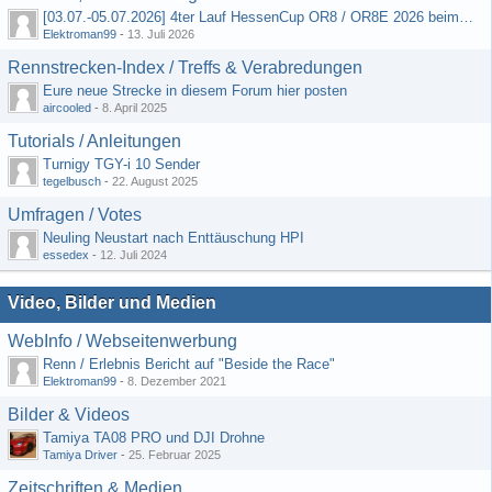
[03.07.-05.07.2026] 4ter Lauf HessenCup OR8 / OR8E 2026 beim MSV Linsengericht e.V.
Elektroman99
-
13. Juli 2026
Rennstrecken-Index / Treffs & Verabredungen
Eure neue Strecke in diesem Forum hier posten
aircooled
-
8. April 2025
Tutorials / Anleitungen
Turnigy TGY-i 10 Sender
tegelbusch
-
22. August 2025
Umfragen / Votes
Neuling Neustart nach Enttäuschung HPI
essedex
-
12. Juli 2024
Video, Bilder und Medien
WebInfo / Webseitenwerbung
Renn / Erlebnis Bericht auf "Beside the Race"
Elektroman99
-
8. Dezember 2021
Bilder & Videos
Tamiya TA08 PRO und DJI Drohne
Tamiya Driver
-
25. Februar 2025
Zeitschriften & Medien