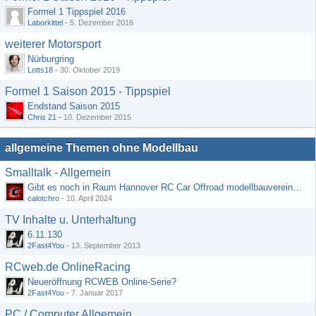
Formel 1 Tippspiel 2016
Laborkittel
-
5. Dezember 2016
weiterer Motorsport
Nürburgring
Lotts18
-
30. Oktober 2019
Formel 1 Saison 2015 - Tippspiel
Endstand Saison 2015
Chris 21
-
10. Dezember 2015
allgemeine Themen ohne Modellbau
Smalltalk - Allgemein
Gibt es noch in Raum Hannover RC Car Offroad modellbauvereine, habe selbst schon gegoogelt aber erfolglos
calotchro
-
10. April 2024
TV Inhalte u. Unterhaltung
6.11.130
2Fast4You
-
13. September 2013
RCweb.de OnlineRacing
Neueröffnung RCWEB Online-Serie?
2Fast4You
-
7. Januar 2017
PC / Computer Allgemein