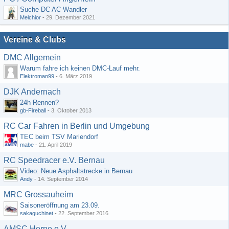
Suche DC AC Wandler
Melchior
-
29. Dezember 2021
Vereine & Clubs
DMC Allgemein
Warum fahre ich keinen DMC-Lauf mehr.
Elektroman99
-
6. März 2019
DJK Andernach
24h Rennen?
gb-Fireball
-
3. Oktober 2013
RC Car Fahren in Berlin und Umgebung
TEC beim TSV Mariendorf
mabe
-
21. April 2019
RC Speedracer e.V. Bernau
Video: Neue Asphaltstrecke in Bernau
Andy
-
14. September 2014
MRC Grossauheim
Saisoneröffnung am 23.09.
sakaguchinet
-
22. September 2016
AMSC Herne e.V.