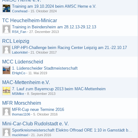
Training am 19.10.2024 beim AMSC Herne e.V.
Conehead
-
15. Oktober 2024
TC Heuchelheim-Minicar
Training in Beindersheim am 28.12.13-29.12.13
RS4_Fan
-
27. Dezember 2013
RCL Leipzig
LRP-HPI-Challenge beim Racing Center Leipzig am 21.-22.10.17
Laborkittel
-
21. Oktober 2017
MCC Lüdenscheid
1. Lüdenscheider Stadtmeisterschaft
EHighCo
-
11. Mai 2019
MAC-Mettenheim e.V.
7. Lauf zum Bayerncup 2013 beim MAC-Mettenheim
MSMike
-
8. September 2013
MFR Morschheim
MFR-Cup neue Termine 2016
thomas1106
-
5. Oktober 2016
Mini-Car-Club Rudolstadt e. V.
Sportkreismeisterschaft Elektro Offroad ORE 1:10 in Gamstädt bei Erfurt, Outdoor mit Indoor Ausweichmöglichkeit!!!
mucklmaxl
-
21. Juni 2016