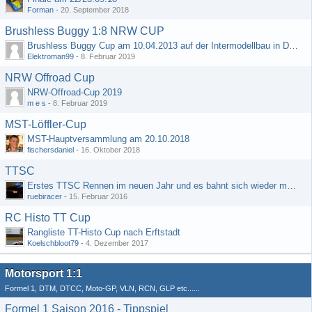
Forman
-
20. September 2018
Brushless Buggy 1:8 NRW CUP
Brushless Buggy Cup am 10.04.2013 auf der Intermodellbau in Dortmund
Elektroman99
-
8. Februar 2019
NRW Offroad Cup
NRW-Offroad-Cup 2019
m e s
-
8. Februar 2019
MST-Löffler-Cup
MST-Hauptversammlung am 20.10.2018
fischersdaniel
-
16. Oktober 2018
TTSC
Erstes TTSC Rennen im neuen Jahr und es bahnt sich wieder mal eine Rekordteilnehmerzahl an
ruebiracer
-
15. Februar 2016
RC Histo TT Cup
Rangliste TT-Histo Cup nach Erftstadt
Koelschbloot79
-
4. Dezember 2017
Motorsport 1:1
Formel 1, DTM, DTCC, Moto-GP, VLN, RCN, GLP etc......
Formel 1 Saison 2016 - Tippspiel