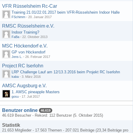
VFR Rüsselsheim Rc-Car
Training 21.01/22.01.2017 beim VFR-Rüsselsheim Indoor Halle
FSchimm
-
20. Januar 2017
RMSC Rüsselsheim e.V.
Indoor Training?
FaBa
-
22. Oktober 2013
MSC Höckendorf e.V.
GP von Höckendorf
Jens L.
-
26. Februar 2017
Project RC Iserlohn
LRP Challenge Lauf am 12/13.3.2016 beim Projekt RC Iserlohn
kaba
-
3. März 2016
AMSC Augsburg e.V.
1. AMSC pineapple Masters
gosu
-
17. Juli 2017
Benutzer online
46.619
46.619 Besucher - Rekord: 112 Benutzer (
5. Oktober 2015
)
Statistik
21.653 Mitglieder - 17.563 Themen - 207.021 Beiträge (23,34 Beiträge pro