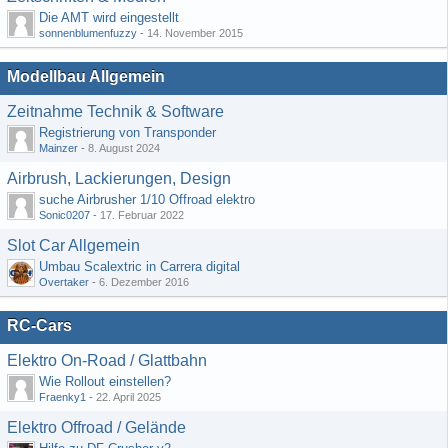
Die AMT wird eingestellt
sonnenblumenfuzzy
-
14. November 2015
Modellbau Allgemein
Zeitnahme Technik & Software
Registrierung von Transponder
Mainzer
-
8. August 2024
Airbrush, Lackierungen, Design
suche Airbrusher 1/10 Offroad elektro
Sonic0207
-
17. Februar 2022
Slot Car Allgemein
Umbau Scalextric in Carrera digital
Overtaker
-
6. Dezember 2016
RC-Cars
Elektro On-Road / Glattbahn
Wie Rollout einstellen?
Fraenky1
-
22. April 2025
Elektro Offroad / Gelände