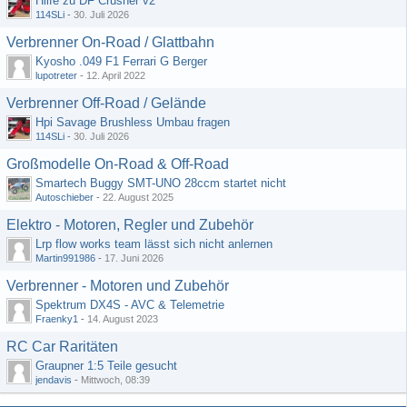
Hilfe zu DF Crusher v2
114SLi
-
30. Juli 2026
Verbrenner On-Road / Glattbahn
Kyosho .049 F1 Ferrari G Berger
lupotreter
-
12. April 2022
Verbrenner Off-Road / Gelände
Hpi Savage Brushless Umbau fragen
114SLi
-
30. Juli 2026
Großmodelle On-Road & Off-Road
Smartech Buggy SMT-UNO 28ccm startet nicht
Autoschieber
-
22. August 2025
Elektro - Motoren, Regler und Zubehör
Lrp flow works team lässt sich nicht anlernen
Martin991986
-
17. Juni 2026
Verbrenner - Motoren und Zubehör
Spektrum DX4S - AVC & Telemetrie
Fraenky1
-
14. August 2023
RC Car Raritäten
Graupner 1:5 Teile gesucht
jendavis
-
Mittwoch, 08:39