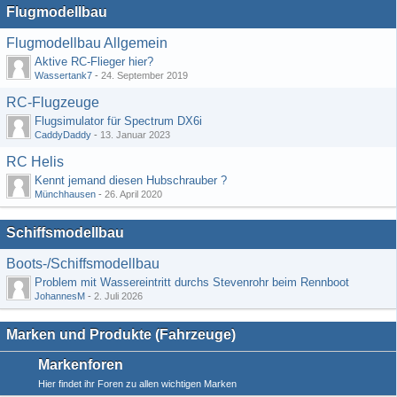
Flugmodellbau
Flugmodellbau Allgemein
Aktive RC-Flieger hier?
Wassertank7
-
24. September 2019
RC-Flugzeuge
Flugsimulator für Spectrum DX6i
CaddyDaddy
-
13. Januar 2023
RC Helis
Kennt jemand diesen Hubschrauber ?
Münchhausen
-
26. April 2020
Schiffsmodellbau
Boots-/Schiffsmodellbau
Problem mit Wassereintritt durchs Stevenrohr beim Rennboot
JohannesM
-
2. Juli 2026
Marken und Produkte (Fahrzeuge)
Markenforen
Hier findet ihr Foren zu allen wichtigen Marken