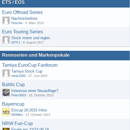
ETS / EOS
Euro Offroad Series
Nachrückerliste
Hosche
-
4. März 2015
Euro Touring Series
Stock motor und regler.
WTF1
-
8. August 2017
Rennserien und Markenpokale
Tamiya EuroCup Fanforum
Tamiya Stock Cup
minis1000
-
27. Juni 2024
BaWü Cup
Interesse einer Neuauflage?
Peter3003
-
15. Oktober 2019
Bayerncup
Eiscup 20-2015 Infos
MSMike
-
13. Oktober 2014
NRW Fun-Cup
Finale am 22/23.09.18