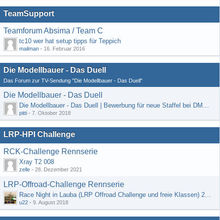
TeamSupport
Teamforum Absima / Team C
tc10 wer hat setup tipps für Teppich
mailman
-
16. Februar 2016
Die Modellbauer - Das Duell
Das Forum zur TV-Sendung "Die Modellbauer - Das Duell"
Die Modellbauer - Das Duell
Die Modellbauer - Das Duell | Bewerbung für neue Staffel bei DMAX *Werbung*
pitti
-
7. Oktober 2018
LRP-HPI Challenge
RCK-Challenge Rennserie
Xray T2 008
zelle
-
28. Dezember 2021
LRP-Offroad-Challenge Rennserie
Race Night in Lauba (LRP Offroad Challenge und freie Klassen) 25/26.08
u22
-
9. August 2018