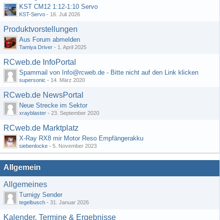
KST CM12 1:12-1:10 Servo
KST-Servo
-
16. Juli 2026
Produktvorstellungen
Aus Forum abmelden
Tamiya Driver
-
1. April 2025
RCweb.de InfoPortal
Spammail von Info@rcweb.de - Bitte nicht auf den Link klicken
supersonic
-
14. März 2020
RCweb.de NewsPortal
Neue Strecke im Sektor
xrayblaster
-
23. September 2020
RCweb.de Marktplatz
X-Ray RX8 mir Motor Reso Empfängerakku
siebenlocke
-
5. November 2023
Allgemein
Allgemeines
Turnigy Sender
tegelbusch
-
31. Januar 2026
Kalender, Termine & Ergebnisse