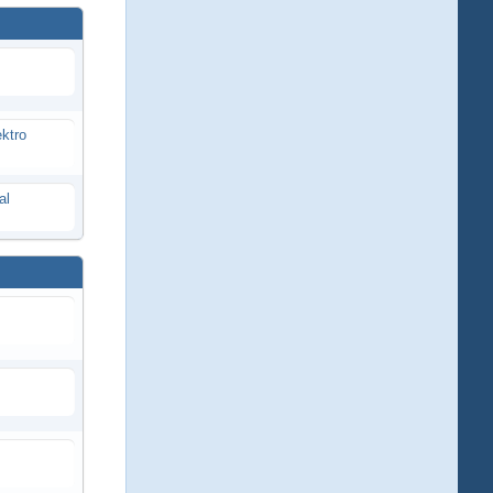
ektro
al