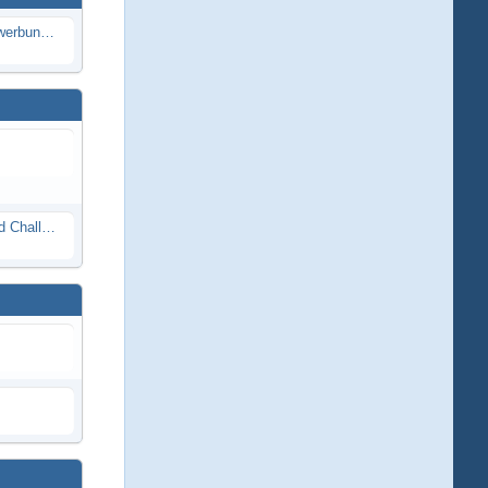
Die Modellbauer - Das Duell | Bewerbung für neue Staffel bei DMAX *Werbung*
Race Night in Lauba (LRP Offroad Challenge und freie Klassen) 25/26.08