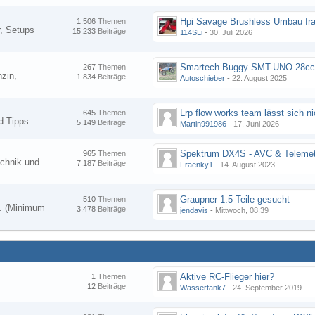
Hpi Savage Brushless Umbau fr
1.506
Themen
, Setups
15.233
Beiträge
114SLi
-
30. Juli 2026
267
Themen
zin,
1.834
Beiträge
Autoschieber
-
22. August 2025
645
Themen
d Tipps.
5.149
Beiträge
Martin991986
-
17. Juni 2026
Spektrum DX4S - AVC & Telemet
965
Themen
chnik und
7.187
Beiträge
Fraenky1
-
14. August 2023
Graupner 1:5 Teile gesucht
510
Themen
en. (Minimum
3.478
Beiträge
jendavis
-
Mittwoch, 08:39
Aktive RC-Flieger hier?
1
Themen
12
Beiträge
Wassertank7
-
24. September 2019