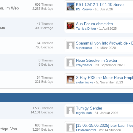
KST CM12 1:12-1:10 Servo
606
Themen
nen. Im Web
2.237
Beiträge
KST-Servo
-
16. Juli 2026
Aus Forum abmelden
47
Themen
bau
300
Beiträge
Tamiya Driver
-
1. April 2025
64
Themen
765
Beiträge
supersonic
-
14. März 2020
Neue Strecke im Sektor
8
Themen
8
Beiträge
xrayblaster
-
23. September 2020
34
Themen
321
Beiträge
siebenlocke
-
5. November 2023
Turnigy Sender
1.536
Themen
14.131
Beiträge
tegelbusch
-
31. Januar 2026
683
Themen
träge. Von
3.284
Beiträge
Elektroman99
-
Vor 14 Stunden