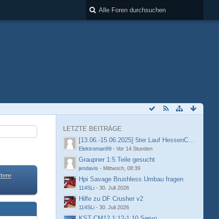
LETZTE BEITRÄGE
[13.06.-15.06.2025] 5ter Lauf HessenCup OR8 /
Elektroman99
-
Vor 14 Stunden
Graupner 1:5 Teile gesucht
jendavis
-
Mittwoch, 08:39
tere
Hpi Savage Brushless Umbau fragen
114SLi
-
30. Juli 2026
Hilfe zu DF Crusher v2
114SLi
-
30. Juli 2026
KST CM12 1:12-1:10 Servo