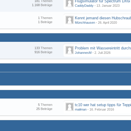
Flugsimulator für Spectrum DX6i
181
Themen
1.168
Beiträge
CaddyDaddy
-
13. Januar 2023
Kennt jemand diesen Hubschraub
1
Themen
1
Beiträge
Münchhausen
-
26. April 2020
133
Themen
916
Beiträge
JohannesM
-
2. Juli 2026
tc10 wer hat setup tipps für Tepp
5
Themen
25
Beiträge
mailman
-
16. Februar 2016