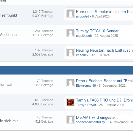
nen.
1.342
Themen
Treffpunkt
9.309
Beiträge
aircooled
-
8. April 2025
Turnigy TGY-i 10 Sender
284
Themen
Modellbau
1.130
Beiträge
tegelbusch
-
22. August 2025
Neuling Neustart nach Enttäusc
187
Themen
2.552
Beiträge
essedex
-
12. Juli 2024
79
Themen
hen auf
118
Beiträge
Elektroman99
-
8. Dezember 2021
Tamiya TA08 PRO und DJI Droh
610
Themen
4.083
Beiträge
Tamiya Driver
-
25. Februar 2025
Die AMT wird eingestellt
43
Themen
ie sich mit
411
Beiträge
sonnenblumenfuzzy
-
14. November 2