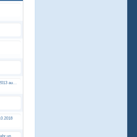
Brushless Buggy Cup am 10.04.2013 auf der Intermodellbau in Dortmund
0.2018
Erstes TTSC Rennen im neuen Jahr und es bahnt sich wieder mal eine Rekordteilnehmerzahl an