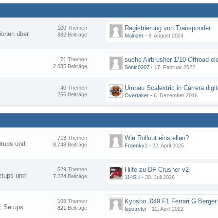
Registrierung von Transponder
100
Themen
ionen über
882
Beiträge
Mainzer
-
8. August 2024
suche Airbrusher 1/10 Offroad el
71
Themen
2.085
Beiträge
Sonic0207
-
17. Februar 2022
Umbau Scalextric in Carrera digit
40
Themen
256
Beiträge
Overtaker
-
6. Dezember 2016
Wie Rollout einstellen?
713
Themen
etups und
8.748
Beiträge
Fraenky1
-
22. April 2025
Hilfe zu DF Crusher v2
529
Themen
etups und
7.224
Beiträge
114SLi
-
30. Juli 2026
Kyosho .049 F1 Ferrari G Berger
106
Themen
, Setups
821
Beiträge
lupotreter
-
12. April 2022