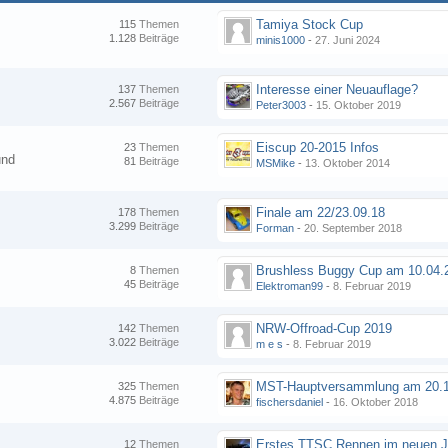
Tamiya Stock Cup
115
Themen
1.128
Beiträge
minis1000
-
27. Juni 2024
Interesse einer Neuauflage?
137
Themen
2.567
Beiträge
Peter3003
-
15. Oktober 2019
Eiscup 20-2015 Infos
23
Themen
und
81
Beiträge
MSMike
-
13. Oktober 2014
Finale am 22/23.09.18
178
Themen
3.299
Beiträge
Forman
-
20. September 2018
8
Themen
45
Beiträge
Elektroman99
-
8. Februar 2019
NRW-Offroad-Cup 2019
142
Themen
3.022
Beiträge
m e s
-
8. Februar 2019
MST-Hauptversammlung am 20.1
325
Themen
4.875
Beiträge
fischersdaniel
-
16. Oktober 2018
12
Themen