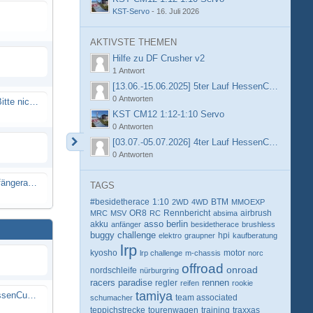
KST-Servo
-
16. Juli 2026
AKTIVSTE THEMEN
Hilfe zu DF Crusher v2
1 Antwort
[13.06.-15.06.2025] 5ter Lauf HessenCup OR8 /
0 Antworten
Spammail von Info@rcweb.de - Bitte nicht auf den Link klicken
KST CM12 1:12-1:10 Servo
0 Antworten
[03.07.-05.07.2026] 4ter Lauf HessenCup OR8 /
0 Antworten
X-Ray RX8 mir Motor Reso Empfängerakku
TAGS
#besidetherace
1:10
BTM
2WD
4WD
MMOEXP
OR8
Rennbericht
MRC
MSV
RC
absima
airbrush
berlin
akku
asso
anfänger
besidetherace
brushless
buggy
challenge
hpi
elektro
graupner
kaufberatung
lrp
kyosho
motor
lrp challenge
m-chassis
norc
offroad
onroad
nordschleife
nürburgring
racers paradise
rennen
regler
reifen
rookie
tamiya
[13.06.-15.06.2025] 5ter Lauf HessenCup OR8 / OR8E 2025 beim MSC Ober-Mörlen e.V.
schumacher
team associated
teppichstrecke
tourenwagen
training
traxxas