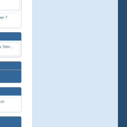
er ?
Problem mit Wassereintritt durchs Stevenrohr beim Rennboot
ich