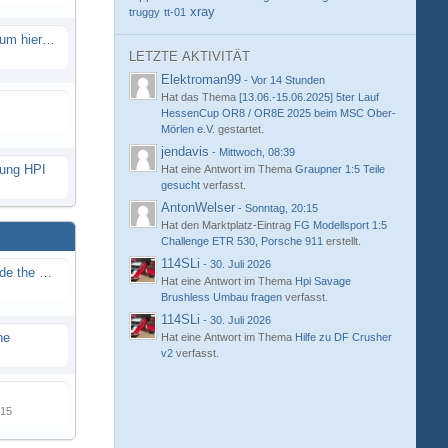
xray
truggy
tt-01
Eure neue Strecke in diesem Forum hier posten
LETZTE AKTIVITÄT
Elektroman99
-
Vor 14 Stunden
Hat das Thema
[13.06.-15.06.2025] 5ter Lauf
HessenCup OR8 / OR8E 2025 beim MSC Ober-
Mörlen e.V.
gestartet.
jendavis
-
Mittwoch, 08:39
hung HPI
Hat eine Antwort im Thema
Graupner 1:5 Teile
gesucht
verfasst.
AntonWelser
-
Sonntag, 20:15
Hat den Marktplatz-Eintrag
FG Modellsport 1:5
Challenge ETR 530, Porsche 911
erstellt.
114SLi
-
30. Juli 2026
Renn / Erlebnis Bericht auf "Beside the Race"
Hat eine Antwort im Thema
Hpi Savage
Brushless Umbau fragen
verfasst.
114SLi
-
30. Juli 2026
ne
Hat eine Antwort im Thema
Hilfe zu DF Crusher
v2
verfasst.
015