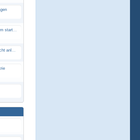
agen
Smartech Buggy SMT-UNO 28ccm startet nicht
Lrp flow works team lässt sich nicht anlernen
rie