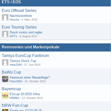
ETS / EOS
Euro Offroad Series
Nachrückerliste
Hosche
-
4. März 2015
Euro Touring Series
Stock motor und regler.
WTF1
-
8. August 2017
Rennserien und Markenpokale
Tamiya EuroCup Fanforum
Tamiya Stock Cup
minis1000
-
27. Juni 2024
BaWü Cup
Interesse einer Neuauflage?
Peter3003
-
15. Oktober 2019
Bayerncup
Eiscup 20-2015 Infos
MSMike
-
13. Oktober 2014
NRW Fun-Cup
Finale am 22/23.09.18