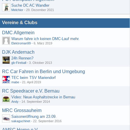
Suche DC AC Wandler
Melchior
-
29. Dezember 2021
Vereine & Clubs
DMC Allgemein
Warum fahre ich keinen DMC-Lauf mehr.
Elektroman99
-
6. März 2019
DJK Andernach
24h Rennen?
gb-Fireball
-
3. Oktober 2013
RC Car Fahren in Berlin und Umgebung
TEC beim TSV Mariendorf
mabe
-
21. April 2019
RC Speedracer e.V. Bernau
Video: Neue Asphaltstrecke in Bernau
Andy
-
14. September 2014
MRC Grossauheim
Saisoneröffnung am 23.09.
sakaguchinet
-
22. September 2016
AMSC Herne e.V.