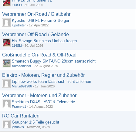
Hilfe zu DF Crusher v2
114SLi
-
30. Juli 2026
Verbrenner On-Road / Glattbahn
Kyosho .049 F1 Ferrari G Berger
lupotreter
-
12. April 2022
Verbrenner Off-Road / Gelände
Hpi Savage Brushless Umbau fragen
114SLi
-
30. Juli 2026
Großmodelle On-Road & Off-Road
Smartech Buggy SMT-UNO 28ccm startet nicht
Autoschieber
-
22. August 2025
Elektro - Motoren, Regler und Zubehör
Lrp flow works team lässt sich nicht anlernen
Martin991986
-
17. Juni 2026
Verbrenner - Motoren und Zubehör
Spektrum DX4S - AVC & Telemetrie
Fraenky1
-
14. August 2023
RC Car Raritäten
Graupner 1:5 Teile gesucht
jendavis
-
Mittwoch, 08:39