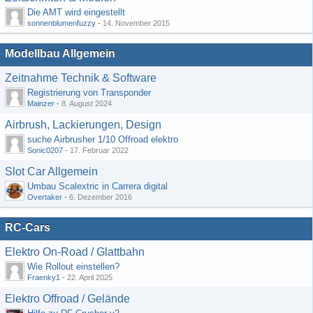
Die AMT wird eingestellt
sonnenblumenfuzzy
-
14. November 2015
Modellbau Allgemein
Zeitnahme Technik & Software
Registrierung von Transponder
Mainzer
-
8. August 2024
Airbrush, Lackierungen, Design
suche Airbrusher 1/10 Offroad elektro
Sonic0207
-
17. Februar 2022
Slot Car Allgemein
Umbau Scalextric in Carrera digital
Overtaker
-
6. Dezember 2016
RC-Cars
Elektro On-Road / Glattbahn
Wie Rollout einstellen?
Fraenky1
-
22. April 2025
Elektro Offroad / Gelände