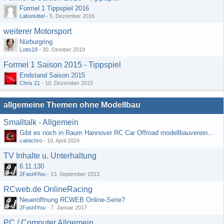
Formel 1 Tippspiel 2016
Laborkittel
-
5. Dezember 2016
weiterer Motorsport
Nürburgring
Lotts18
-
30. Oktober 2019
Formel 1 Saison 2015 - Tippspiel
Endstand Saison 2015
Chris 21
-
10. Dezember 2015
allgemeine Themen ohne Modellbau
Smalltalk - Allgemein
Gibt es noch in Raum Hannover RC Car Offroad modellbauvereine, habe selbst schon gegoogelt aber erfolglos
calotchro
-
10. April 2024
TV Inhalte u. Unterhaltung
6.11.130
2Fast4You
-
13. September 2013
RCweb.de OnlineRacing
Neueröffnung RCWEB Online-Serie?
2Fast4You
-
7. Januar 2017
PC / Computer Allgemein