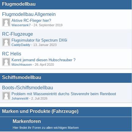
Flugmodellbau
Flugmodellbau Allgemein
Aktive RC-Flieger hier?
Wassertank7
-
24. September 2019
RC-Flugzeuge
Flugsimulator für Spectrum DX6i
CaddyDaddy
-
13. Januar 2023
RC Helis
Kennt jemand diesen Hubschrauber ?
Münchhausen
-
26. April 2020
Schiffsmodellbau
Boots-/Schiffsmodellbau
Problem mit Wassereintritt durchs Stevenrohr beim Rennboot
JohannesM
-
2. Juli 2026
Marken und Produkte (Fahrzeuge)
Markenforen
Hier findet ihr Foren zu allen wichtigen Marken