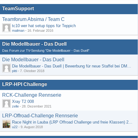
TeamSupport
Teamforum Absima / Team C
tc10 wer hat setup tipps für Teppich
mailman
-
16. Februar 2016
Die Modellbauer - Das Duell
Das Forum zur TV-Sendung "Die Modellbauer - Das Duell"
Die Modellbauer - Das Duell
Die Modellbauer - Das Duell | Bewerbung für neue Staffel bei DMAX *Werbung*
pitti
-
7. Oktober 2018
LRP-HPI Challenge
RCK-Challenge Rennserie
Xray T2 008
zelle
-
28. Dezember 2021
LRP-Offroad-Challenge Rennserie
Race Night in Lauba (LRP Offroad Challenge und freie Klassen) 25/26.08
u22
-
9. August 2018