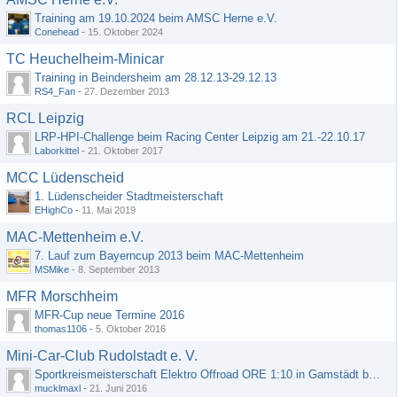
Training am 19.10.2024 beim AMSC Herne e.V.
Conehead
-
15. Oktober 2024
TC Heuchelheim-Minicar
Training in Beindersheim am 28.12.13-29.12.13
RS4_Fan
-
27. Dezember 2013
RCL Leipzig
LRP-HPI-Challenge beim Racing Center Leipzig am 21.-22.10.17
Laborkittel
-
21. Oktober 2017
MCC Lüdenscheid
1. Lüdenscheider Stadtmeisterschaft
EHighCo
-
11. Mai 2019
MAC-Mettenheim e.V.
7. Lauf zum Bayerncup 2013 beim MAC-Mettenheim
MSMike
-
8. September 2013
MFR Morschheim
MFR-Cup neue Termine 2016
thomas1106
-
5. Oktober 2016
Mini-Car-Club Rudolstadt e. V.
Sportkreismeisterschaft Elektro Offroad ORE 1:10 in Gamstädt bei Erfurt, Outdoor mit Indoor Ausweichmöglichkeit!!!
mucklmaxl
-
21. Juni 2016