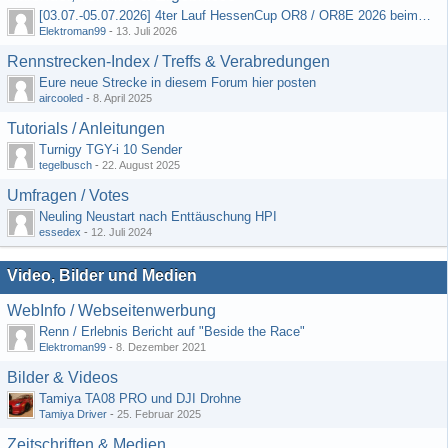
[03.07.-05.07.2026] 4ter Lauf HessenCup OR8 / OR8E 2026 beim MSV Linsengericht e.V.
Elektroman99
-
13. Juli 2026
Rennstrecken-Index / Treffs & Verabredungen
Eure neue Strecke in diesem Forum hier posten
aircooled
-
8. April 2025
Tutorials / Anleitungen
Turnigy TGY-i 10 Sender
tegelbusch
-
22. August 2025
Umfragen / Votes
Neuling Neustart nach Enttäuschung HPI
essedex
-
12. Juli 2024
Video, Bilder und Medien
WebInfo / Webseitenwerbung
Renn / Erlebnis Bericht auf "Beside the Race"
Elektroman99
-
8. Dezember 2021
Bilder & Videos
Tamiya TA08 PRO und DJI Drohne
Tamiya Driver
-
25. Februar 2025
Zeitschriften & Medien