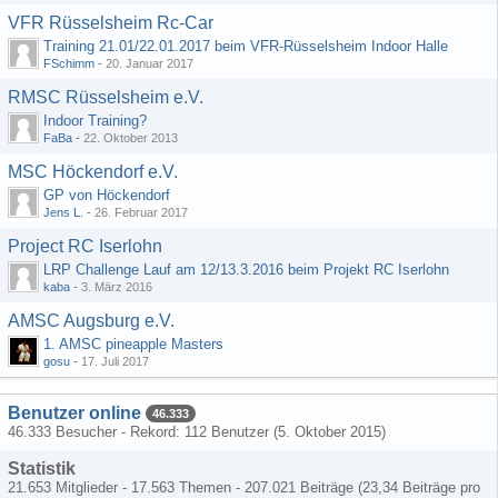
VFR Rüsselsheim Rc-Car
Training 21.01/22.01.2017 beim VFR-Rüsselsheim Indoor Halle
FSchimm
-
20. Januar 2017
RMSC Rüsselsheim e.V.
Indoor Training?
FaBa
-
22. Oktober 2013
MSC Höckendorf e.V.
GP von Höckendorf
Jens L.
-
26. Februar 2017
Project RC Iserlohn
LRP Challenge Lauf am 12/13.3.2016 beim Projekt RC Iserlohn
kaba
-
3. März 2016
AMSC Augsburg e.V.
1. AMSC pineapple Masters
gosu
-
17. Juli 2017
Benutzer online
46.333
46.333 Besucher - Rekord: 112 Benutzer (
5. Oktober 2015
)
Statistik
21.653 Mitglieder - 17.563 Themen - 207.021 Beiträge (23,34 Beiträge pro