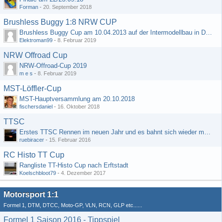
Forman
-
20. September 2018
Brushless Buggy 1:8 NRW CUP
Brushless Buggy Cup am 10.04.2013 auf der Intermodellbau in Dortmund
Elektroman99
-
8. Februar 2019
NRW Offroad Cup
NRW-Offroad-Cup 2019
m e s
-
8. Februar 2019
MST-Löffler-Cup
MST-Hauptversammlung am 20.10.2018
fischersdaniel
-
16. Oktober 2018
TTSC
Erstes TTSC Rennen im neuen Jahr und es bahnt sich wieder mal eine Rekordteilnehmerzahl an
ruebiracer
-
15. Februar 2016
RC Histo TT Cup
Rangliste TT-Histo Cup nach Erftstadt
Koelschbloot79
-
4. Dezember 2017
Motorsport 1:1
Formel 1, DTM, DTCC, Moto-GP, VLN, RCN, GLP etc......
Formel 1 Saison 2016 - Tippspiel