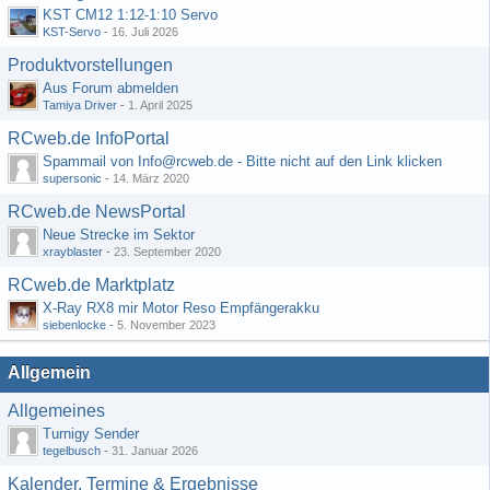
KST CM12 1:12-1:10 Servo
KST-Servo
-
16. Juli 2026
Produktvorstellungen
Aus Forum abmelden
Tamiya Driver
-
1. April 2025
RCweb.de InfoPortal
Spammail von Info@rcweb.de - Bitte nicht auf den Link klicken
supersonic
-
14. März 2020
RCweb.de NewsPortal
Neue Strecke im Sektor
xrayblaster
-
23. September 2020
RCweb.de Marktplatz
X-Ray RX8 mir Motor Reso Empfängerakku
siebenlocke
-
5. November 2023
Allgemein
Allgemeines
Turnigy Sender
tegelbusch
-
31. Januar 2026
Kalender, Termine & Ergebnisse