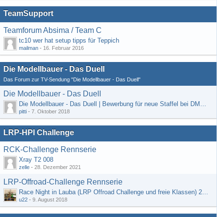
TeamSupport
Teamforum Absima / Team C
tc10 wer hat setup tipps für Teppich
mailman
-
16. Februar 2016
Die Modellbauer - Das Duell
Das Forum zur TV-Sendung "Die Modellbauer - Das Duell"
Die Modellbauer - Das Duell
Die Modellbauer - Das Duell | Bewerbung für neue Staffel bei DMAX *Werbung*
pitti
-
7. Oktober 2018
LRP-HPI Challenge
RCK-Challenge Rennserie
Xray T2 008
zelle
-
28. Dezember 2021
LRP-Offroad-Challenge Rennserie
Race Night in Lauba (LRP Offroad Challenge und freie Klassen) 25/26.08
u22
-
9. August 2018