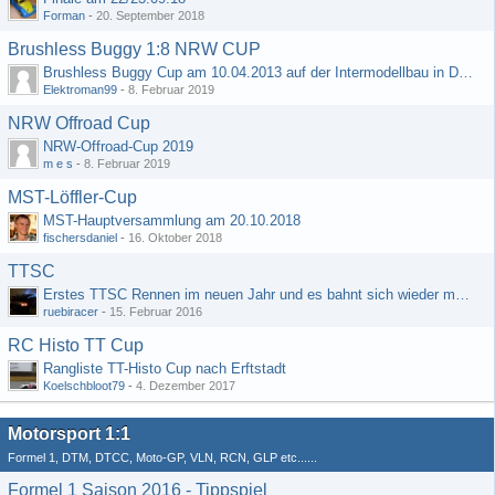
Forman
-
20. September 2018
Brushless Buggy 1:8 NRW CUP
Brushless Buggy Cup am 10.04.2013 auf der Intermodellbau in Dortmund
Elektroman99
-
8. Februar 2019
NRW Offroad Cup
NRW-Offroad-Cup 2019
m e s
-
8. Februar 2019
MST-Löffler-Cup
MST-Hauptversammlung am 20.10.2018
fischersdaniel
-
16. Oktober 2018
TTSC
Erstes TTSC Rennen im neuen Jahr und es bahnt sich wieder mal eine Rekordteilnehmerzahl an
ruebiracer
-
15. Februar 2016
RC Histo TT Cup
Rangliste TT-Histo Cup nach Erftstadt
Koelschbloot79
-
4. Dezember 2017
Motorsport 1:1
Formel 1, DTM, DTCC, Moto-GP, VLN, RCN, GLP etc......
Formel 1 Saison 2016 - Tippspiel