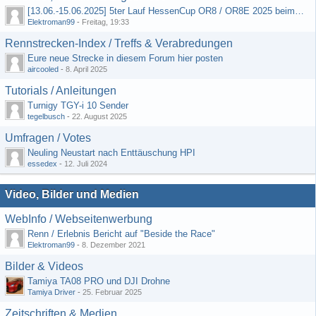
[13.06.-15.06.2025] 5ter Lauf HessenCup OR8 / OR8E 2025 beim MSC Ober-Mörlen e.V.
Elektroman99
-
Freitag, 19:33
Rennstrecken-Index / Treffs & Verabredungen
Eure neue Strecke in diesem Forum hier posten
aircooled
-
8. April 2025
Tutorials / Anleitungen
Turnigy TGY-i 10 Sender
tegelbusch
-
22. August 2025
Umfragen / Votes
Neuling Neustart nach Enttäuschung HPI
essedex
-
12. Juli 2024
Video, Bilder und Medien
WebInfo / Webseitenwerbung
Renn / Erlebnis Bericht auf "Beside the Race"
Elektroman99
-
8. Dezember 2021
Bilder & Videos
Tamiya TA08 PRO und DJI Drohne
Tamiya Driver
-
25. Februar 2025
Zeitschriften & Medien