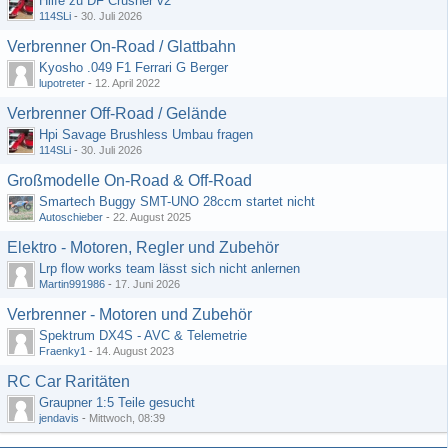
Hilfe zu DF Crusher v2
114SLi
-
30. Juli 2026
Verbrenner On-Road / Glattbahn
Kyosho .049 F1 Ferrari G Berger
lupotreter
-
12. April 2022
Verbrenner Off-Road / Gelände
Hpi Savage Brushless Umbau fragen
114SLi
-
30. Juli 2026
Großmodelle On-Road & Off-Road
Smartech Buggy SMT-UNO 28ccm startet nicht
Autoschieber
-
22. August 2025
Elektro - Motoren, Regler und Zubehör
Lrp flow works team lässt sich nicht anlernen
Martin991986
-
17. Juni 2026
Verbrenner - Motoren und Zubehör
Spektrum DX4S - AVC & Telemetrie
Fraenky1
-
14. August 2023
RC Car Raritäten
Graupner 1:5 Teile gesucht
jendavis
-
Mittwoch, 08:39