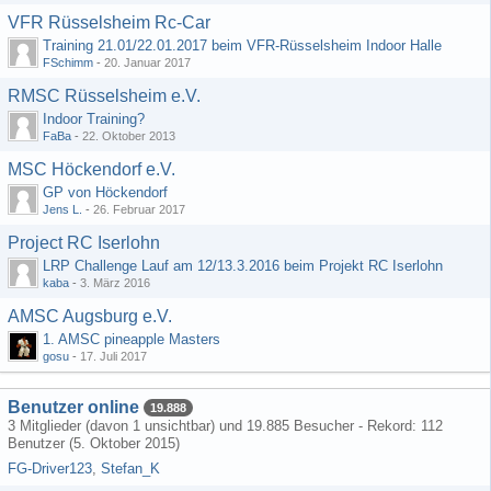
VFR Rüsselsheim Rc-Car
Training 21.01/22.01.2017 beim VFR-Rüsselsheim Indoor Halle
FSchimm
-
20. Januar 2017
RMSC Rüsselsheim e.V.
Indoor Training?
FaBa
-
22. Oktober 2013
MSC Höckendorf e.V.
GP von Höckendorf
Jens L.
-
26. Februar 2017
Project RC Iserlohn
LRP Challenge Lauf am 12/13.3.2016 beim Projekt RC Iserlohn
kaba
-
3. März 2016
AMSC Augsburg e.V.
1. AMSC pineapple Masters
gosu
-
17. Juli 2017
Benutzer online
19.888
3 Mitglieder (davon 1 unsichtbar) und 19.885 Besucher - Rekord: 112
Benutzer (
5. Oktober 2015
)
FG-Driver123
Stefan_K