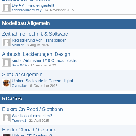
Die AMT wird eingestellt
sonnenblumenfuzzy
-
14. November 2015
Modellbau Allgemein
Zeitnahme Technik & Software
Registrierung von Transponder
Mainzer
-
8. August 2024
Airbrush, Lackierungen, Design
suche Airbrusher 1/10 Offroad elektro
Sonic0207
-
17. Februar 2022
Slot Car Allgemein
Umbau Scalextric in Carrera digital
Overtaker
-
6. Dezember 2016
RC-Cars
Elektro On-Road / Glattbahn
Wie Rollout einstellen?
Fraenky1
-
22. April 2025
Elektro Offroad / Gelände