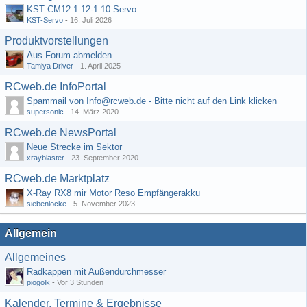
KST CM12 1:12-1:10 Servo
KST-Servo
-
16. Juli 2026
Produktvorstellungen
Aus Forum abmelden
Tamiya Driver
-
1. April 2025
RCweb.de InfoPortal
Spammail von Info@rcweb.de - Bitte nicht auf den Link klicken
supersonic
-
14. März 2020
RCweb.de NewsPortal
Neue Strecke im Sektor
xrayblaster
-
23. September 2020
RCweb.de Marktplatz
X-Ray RX8 mir Motor Reso Empfängerakku
siebenlocke
-
5. November 2023
Allgemein
Allgemeines
Radkappen mit Außendurchmesser
piogolk
-
Vor 3 Stunden
Kalender, Termine & Ergebnisse