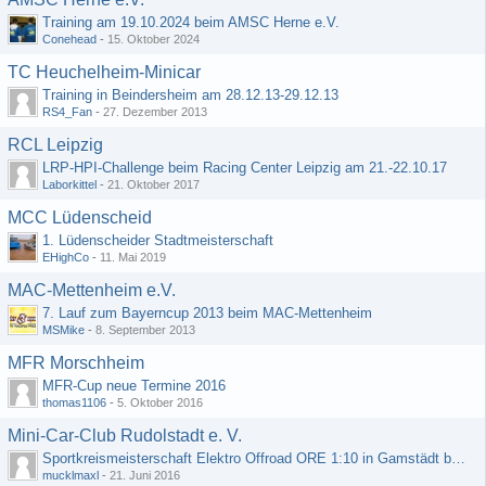
Training am 19.10.2024 beim AMSC Herne e.V.
Conehead
-
15. Oktober 2024
TC Heuchelheim-Minicar
Training in Beindersheim am 28.12.13-29.12.13
RS4_Fan
-
27. Dezember 2013
RCL Leipzig
LRP-HPI-Challenge beim Racing Center Leipzig am 21.-22.10.17
Laborkittel
-
21. Oktober 2017
MCC Lüdenscheid
1. Lüdenscheider Stadtmeisterschaft
EHighCo
-
11. Mai 2019
MAC-Mettenheim e.V.
7. Lauf zum Bayerncup 2013 beim MAC-Mettenheim
MSMike
-
8. September 2013
MFR Morschheim
MFR-Cup neue Termine 2016
thomas1106
-
5. Oktober 2016
Mini-Car-Club Rudolstadt e. V.
Sportkreismeisterschaft Elektro Offroad ORE 1:10 in Gamstädt bei Erfurt, Outdoor mit Indoor Ausweichmöglichkeit!!!
mucklmaxl
-
21. Juni 2016