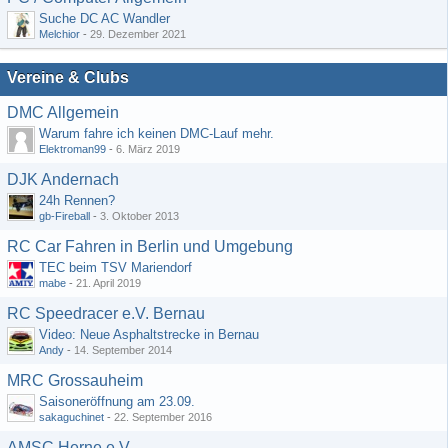
Suche DC AC Wandler
Melchior
-
29. Dezember 2021
Vereine & Clubs
DMC Allgemein
Warum fahre ich keinen DMC-Lauf mehr.
Elektroman99
-
6. März 2019
DJK Andernach
24h Rennen?
gb-Fireball
-
3. Oktober 2013
RC Car Fahren in Berlin und Umgebung
TEC beim TSV Mariendorf
mabe
-
21. April 2019
RC Speedracer e.V. Bernau
Video: Neue Asphaltstrecke in Bernau
Andy
-
14. September 2014
MRC Grossauheim
Saisoneröffnung am 23.09.
sakaguchinet
-
22. September 2016
AMSC Herne e.V.