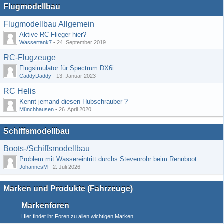
Flugmodellbau
Flugmodellbau Allgemein
Aktive RC-Flieger hier?
Wassertank7
-
24. September 2019
RC-Flugzeuge
Flugsimulator für Spectrum DX6i
CaddyDaddy
-
13. Januar 2023
RC Helis
Kennt jemand diesen Hubschrauber ?
Münchhausen
-
26. April 2020
Schiffsmodellbau
Boots-/Schiffsmodellbau
Problem mit Wassereintritt durchs Stevenrohr beim Rennboot
JohannesM
-
2. Juli 2026
Marken und Produkte (Fahrzeuge)
Markenforen
Hier findet ihr Foren zu allen wichtigen Marken