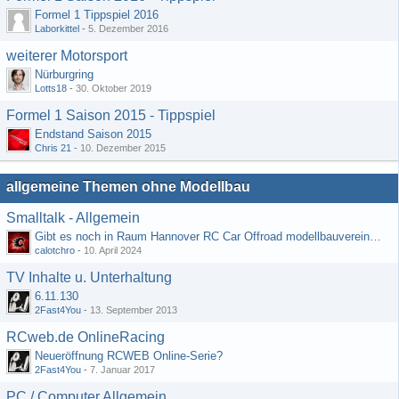
Formel 1 Tippspiel 2016
Laborkittel
-
5. Dezember 2016
weiterer Motorsport
Nürburgring
Lotts18
-
30. Oktober 2019
Formel 1 Saison 2015 - Tippspiel
Endstand Saison 2015
Chris 21
-
10. Dezember 2015
allgemeine Themen ohne Modellbau
Smalltalk - Allgemein
Gibt es noch in Raum Hannover RC Car Offroad modellbauvereine, habe selbst schon gegoogelt aber erfolglos
calotchro
-
10. April 2024
TV Inhalte u. Unterhaltung
6.11.130
2Fast4You
-
13. September 2013
RCweb.de OnlineRacing
Neueröffnung RCWEB Online-Serie?
2Fast4You
-
7. Januar 2017
PC / Computer Allgemein