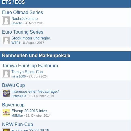
ETS / EOS
Euro Offroad Series
Nachrückerliste
Hosche
-
4. März 2015
Euro Touring Series
Stock motor und regler.
WTF1
-
8. August 2017
Rennserien und Markenpokale
Tamiya EuroCup Fanforum
Tamiya Stock Cup
minis1000
-
27. Juni 2024
BaWü Cup
Interesse einer Neuauflage?
Peter3003
-
15. Oktober 2019
Bayerncup
Eiscup 20-2015 Infos
MSMike
-
13. Oktober 2014
NRW Fun-Cup
Finale am 22/23.09.18