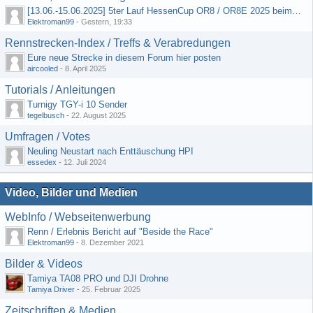
[13.06.-15.06.2025] 5ter Lauf HessenCup OR8 / OR8E 2025 beim MSC Ober-Mörlen e.V.
Elektroman99
-
Gestern, 19:33
Rennstrecken-Index / Treffs & Verabredungen
Eure neue Strecke in diesem Forum hier posten
aircooled
-
8. April 2025
Tutorials / Anleitungen
Turnigy TGY-i 10 Sender
tegelbusch
-
22. August 2025
Umfragen / Votes
Neuling Neustart nach Enttäuschung HPI
essedex
-
12. Juli 2024
Video, Bilder und Medien
WebInfo / Webseitenwerbung
Renn / Erlebnis Bericht auf "Beside the Race"
Elektroman99
-
8. Dezember 2021
Bilder & Videos
Tamiya TA08 PRO und DJI Drohne
Tamiya Driver
-
25. Februar 2025
Zeitschriften & Medien