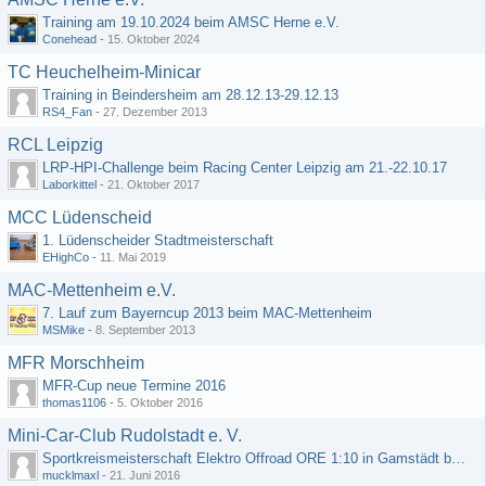
Training am 19.10.2024 beim AMSC Herne e.V.
Conehead
-
15. Oktober 2024
TC Heuchelheim-Minicar
Training in Beindersheim am 28.12.13-29.12.13
RS4_Fan
-
27. Dezember 2013
RCL Leipzig
LRP-HPI-Challenge beim Racing Center Leipzig am 21.-22.10.17
Laborkittel
-
21. Oktober 2017
MCC Lüdenscheid
1. Lüdenscheider Stadtmeisterschaft
EHighCo
-
11. Mai 2019
MAC-Mettenheim e.V.
7. Lauf zum Bayerncup 2013 beim MAC-Mettenheim
MSMike
-
8. September 2013
MFR Morschheim
MFR-Cup neue Termine 2016
thomas1106
-
5. Oktober 2016
Mini-Car-Club Rudolstadt e. V.
Sportkreismeisterschaft Elektro Offroad ORE 1:10 in Gamstädt bei Erfurt, Outdoor mit Indoor Ausweichmöglichkeit!!!
mucklmaxl
-
21. Juni 2016