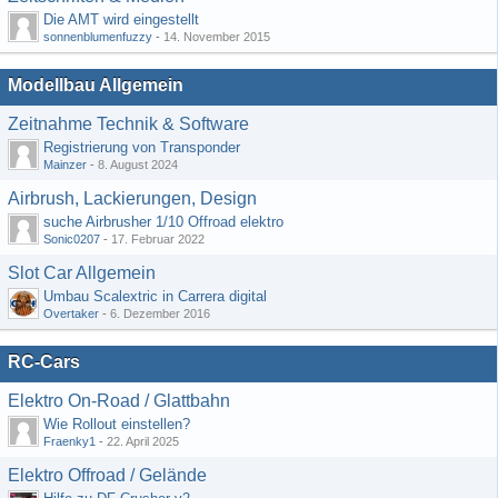
Die AMT wird eingestellt
sonnenblumenfuzzy
-
14. November 2015
Modellbau Allgemein
Zeitnahme Technik & Software
Registrierung von Transponder
Mainzer
-
8. August 2024
Airbrush, Lackierungen, Design
suche Airbrusher 1/10 Offroad elektro
Sonic0207
-
17. Februar 2022
Slot Car Allgemein
Umbau Scalextric in Carrera digital
Overtaker
-
6. Dezember 2016
RC-Cars
Elektro On-Road / Glattbahn
Wie Rollout einstellen?
Fraenky1
-
22. April 2025
Elektro Offroad / Gelände