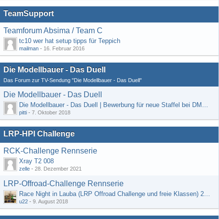
TeamSupport
Teamforum Absima / Team C
tc10 wer hat setup tipps für Teppich
mailman
-
16. Februar 2016
Die Modellbauer - Das Duell
Das Forum zur TV-Sendung "Die Modellbauer - Das Duell"
Die Modellbauer - Das Duell
Die Modellbauer - Das Duell | Bewerbung für neue Staffel bei DMAX *Werbung*
pitti
-
7. Oktober 2018
LRP-HPI Challenge
RCK-Challenge Rennserie
Xray T2 008
zelle
-
28. Dezember 2021
LRP-Offroad-Challenge Rennserie
Race Night in Lauba (LRP Offroad Challenge und freie Klassen) 25/26.08
u22
-
9. August 2018