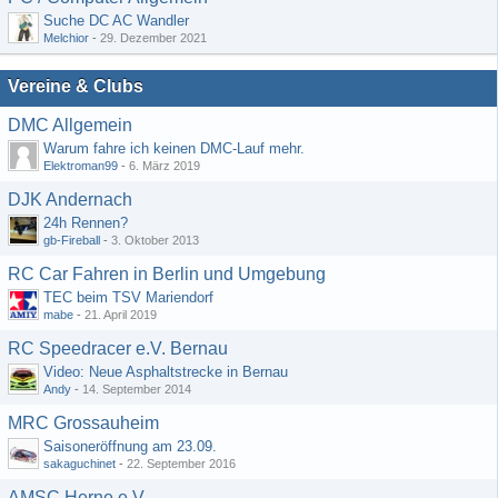
Suche DC AC Wandler
Melchior
-
29. Dezember 2021
Vereine & Clubs
DMC Allgemein
Warum fahre ich keinen DMC-Lauf mehr.
Elektroman99
-
6. März 2019
DJK Andernach
24h Rennen?
gb-Fireball
-
3. Oktober 2013
RC Car Fahren in Berlin und Umgebung
TEC beim TSV Mariendorf
mabe
-
21. April 2019
RC Speedracer e.V. Bernau
Video: Neue Asphaltstrecke in Bernau
Andy
-
14. September 2014
MRC Grossauheim
Saisoneröffnung am 23.09.
sakaguchinet
-
22. September 2016
AMSC Herne e.V.