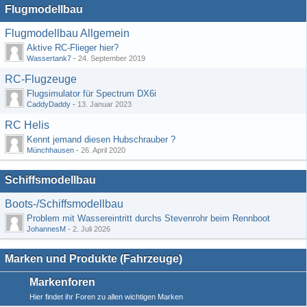
Flugmodellbau
Flugmodellbau Allgemein
Aktive RC-Flieger hier?
Wassertank7
-
24. September 2019
RC-Flugzeuge
Flugsimulator für Spectrum DX6i
CaddyDaddy
-
13. Januar 2023
RC Helis
Kennt jemand diesen Hubschrauber ?
Münchhausen
-
26. April 2020
Schiffsmodellbau
Boots-/Schiffsmodellbau
Problem mit Wassereintritt durchs Stevenrohr beim Rennboot
JohannesM
-
2. Juli 2026
Marken und Produkte (Fahrzeuge)
Markenforen
Hier findet ihr Foren zu allen wichtigen Marken