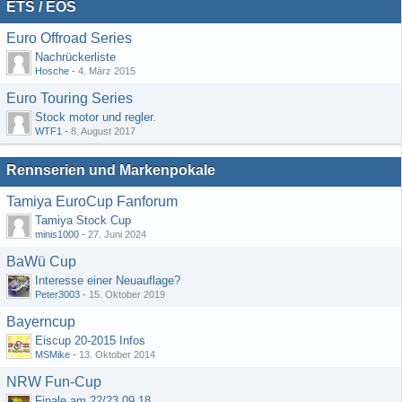
ETS / EOS
Euro Offroad Series
Nachrückerliste
Hosche
-
4. März 2015
Euro Touring Series
Stock motor und regler.
WTF1
-
8. August 2017
Rennserien und Markenpokale
Tamiya EuroCup Fanforum
Tamiya Stock Cup
minis1000
-
27. Juni 2024
BaWü Cup
Interesse einer Neuauflage?
Peter3003
-
15. Oktober 2019
Bayerncup
Eiscup 20-2015 Infos
MSMike
-
13. Oktober 2014
NRW Fun-Cup
Finale am 22/23.09.18