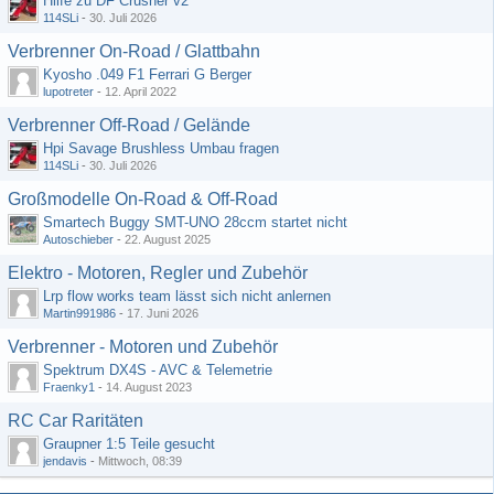
Hilfe zu DF Crusher v2
114SLi
-
30. Juli 2026
Verbrenner On-Road / Glattbahn
Kyosho .049 F1 Ferrari G Berger
lupotreter
-
12. April 2022
Verbrenner Off-Road / Gelände
Hpi Savage Brushless Umbau fragen
114SLi
-
30. Juli 2026
Großmodelle On-Road & Off-Road
Smartech Buggy SMT-UNO 28ccm startet nicht
Autoschieber
-
22. August 2025
Elektro - Motoren, Regler und Zubehör
Lrp flow works team lässt sich nicht anlernen
Martin991986
-
17. Juni 2026
Verbrenner - Motoren und Zubehör
Spektrum DX4S - AVC & Telemetrie
Fraenky1
-
14. August 2023
RC Car Raritäten
Graupner 1:5 Teile gesucht
jendavis
-
Mittwoch, 08:39