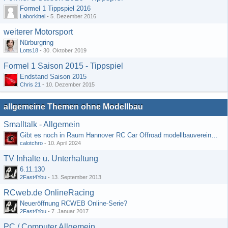
Formel 1 Tippspiel 2016
Laborkittel
-
5. Dezember 2016
weiterer Motorsport
Nürburgring
Lotts18
-
30. Oktober 2019
Formel 1 Saison 2015 - Tippspiel
Endstand Saison 2015
Chris 21
-
10. Dezember 2015
allgemeine Themen ohne Modellbau
Smalltalk - Allgemein
Gibt es noch in Raum Hannover RC Car Offroad modellbauvereine, habe selbst schon gegoogelt aber erfolglos
calotchro
-
10. April 2024
TV Inhalte u. Unterhaltung
6.11.130
2Fast4You
-
13. September 2013
RCweb.de OnlineRacing
Neueröffnung RCWEB Online-Serie?
2Fast4You
-
7. Januar 2017
PC / Computer Allgemein