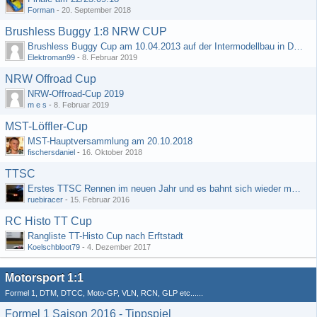
Forman
-
20. September 2018
Brushless Buggy 1:8 NRW CUP
Brushless Buggy Cup am 10.04.2013 auf der Intermodellbau in Dortmund
Elektroman99
-
8. Februar 2019
NRW Offroad Cup
NRW-Offroad-Cup 2019
m e s
-
8. Februar 2019
MST-Löffler-Cup
MST-Hauptversammlung am 20.10.2018
fischersdaniel
-
16. Oktober 2018
TTSC
Erstes TTSC Rennen im neuen Jahr und es bahnt sich wieder mal eine Rekordteilnehmerzahl an
ruebiracer
-
15. Februar 2016
RC Histo TT Cup
Rangliste TT-Histo Cup nach Erftstadt
Koelschbloot79
-
4. Dezember 2017
Motorsport 1:1
Formel 1, DTM, DTCC, Moto-GP, VLN, RCN, GLP etc......
Formel 1 Saison 2016 - Tippspiel