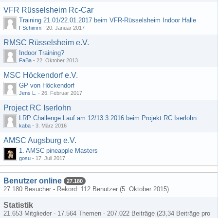
VFR Rüsselsheim Rc-Car
Training 21.01/22.01.2017 beim VFR-Rüsselsheim Indoor Halle
FSchimm
-
20. Januar 2017
RMSC Rüsselsheim e.V.
Indoor Training?
FaBa
-
22. Oktober 2013
MSC Höckendorf e.V.
GP von Höckendorf
Jens L.
-
26. Februar 2017
Project RC Iserlohn
LRP Challenge Lauf am 12/13.3.2016 beim Projekt RC Iserlohn
kaba
-
3. März 2016
AMSC Augsburg e.V.
1. AMSC pineapple Masters
gosu
-
17. Juli 2017
Benutzer online
27.180
27.180 Besucher - Rekord: 112 Benutzer (
5. Oktober 2015
)
Statistik
21.653 Mitglieder - 17.564 Themen - 207.022 Beiträge (23,34 Beiträge pro