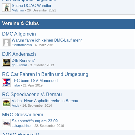
Suche DC AC Wandler
Melchior
-
29. Dezember 2021
Vereine & Clubs
DMC Allgemein
Warum fahre ich keinen DMC-Lauf mehr.
Elektroman99
-
6. März 2019
DJK Andernach
24h Rennen?
gb-Fireball
-
3. Oktober 2013
RC Car Fahren in Berlin und Umgebung
TEC beim TSV Mariendorf
mabe
-
21. April 2019
RC Speedracer e.V. Bernau
Video: Neue Asphaltstrecke in Bernau
Andy
-
14. September 2014
MRC Grossauheim
Saisoneröffnung am 23.09.
sakaguchinet
-
22. September 2016
AMSC Herne e.V.