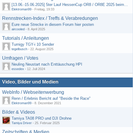
[13.06.-15.06.2025] 5ter Lauf HessenCup OR8 / OR8E 2025 beim MSC Ober-Mörlen e.V.
Elektroman99
-
Freitag, 19:33
Rennstrecken-Index / Treffs & Verabredungen
Eure neue Strecke in diesem Forum hier posten
aircooled
-
8. April 2025
Tutorials / Anleitungen
Turnigy TGY-i 10 Sender
tegelbusch
-
22. August 2025
Umfragen / Votes
Neuling Neustart nach Enttäuschung HPI
essedex
-
12. Juli 2024
Video, Bilder und Medien
WebInfo / Webseitenwerbung
Renn / Erlebnis Bericht auf "Beside the Race"
Elektroman99
-
8. Dezember 2021
Bilder & Videos
Tamiya TA08 PRO und DJI Drohne
Tamiya Driver
-
25. Februar 2025
Zeitschriften & Medien