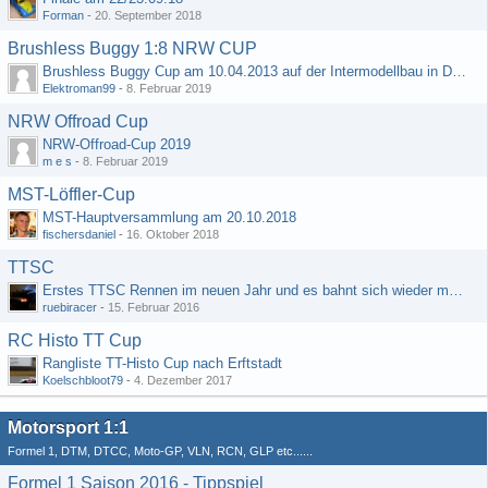
Forman
-
20. September 2018
Brushless Buggy 1:8 NRW CUP
Brushless Buggy Cup am 10.04.2013 auf der Intermodellbau in Dortmund
Elektroman99
-
8. Februar 2019
NRW Offroad Cup
NRW-Offroad-Cup 2019
m e s
-
8. Februar 2019
MST-Löffler-Cup
MST-Hauptversammlung am 20.10.2018
fischersdaniel
-
16. Oktober 2018
TTSC
Erstes TTSC Rennen im neuen Jahr und es bahnt sich wieder mal eine Rekordteilnehmerzahl an
ruebiracer
-
15. Februar 2016
RC Histo TT Cup
Rangliste TT-Histo Cup nach Erftstadt
Koelschbloot79
-
4. Dezember 2017
Motorsport 1:1
Formel 1, DTM, DTCC, Moto-GP, VLN, RCN, GLP etc......
Formel 1 Saison 2016 - Tippspiel