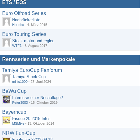
ETS / EOS
Euro Offroad Series
Nachrückerliste
Hosche
-
4. März 2015
Euro Touring Series
Stock motor und regler.
WTF1
-
8. August 2017
Rennserien und Markenpokale
Tamiya EuroCup Fanforum
Tamiya Stock Cup
minis1000
-
27. Juni 2024
BaWü Cup
Interesse einer Neuauflage?
Peter3003
-
15. Oktober 2019
Bayerncup
Eiscup 20-2015 Infos
MSMike
-
13. Oktober 2014
NRW Fun-Cup
Finale am 22/23.09.18