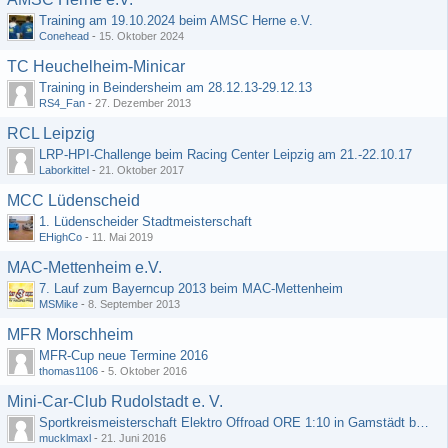
Training am 19.10.2024 beim AMSC Herne e.V.
Conehead
-
15. Oktober 2024
TC Heuchelheim-Minicar
Training in Beindersheim am 28.12.13-29.12.13
RS4_Fan
-
27. Dezember 2013
RCL Leipzig
LRP-HPI-Challenge beim Racing Center Leipzig am 21.-22.10.17
Laborkittel
-
21. Oktober 2017
MCC Lüdenscheid
1. Lüdenscheider Stadtmeisterschaft
EHighCo
-
11. Mai 2019
MAC-Mettenheim e.V.
7. Lauf zum Bayerncup 2013 beim MAC-Mettenheim
MSMike
-
8. September 2013
MFR Morschheim
MFR-Cup neue Termine 2016
thomas1106
-
5. Oktober 2016
Mini-Car-Club Rudolstadt e. V.
Sportkreismeisterschaft Elektro Offroad ORE 1:10 in Gamstädt bei Erfurt, Outdoor mit Indoor Ausweichmöglichkeit!!!
mucklmaxl
-
21. Juni 2016