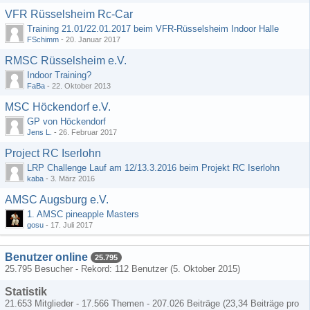
VFR Rüsselsheim Rc-Car
Training 21.01/22.01.2017 beim VFR-Rüsselsheim Indoor Halle
FSchimm
-
20. Januar 2017
RMSC Rüsselsheim e.V.
Indoor Training?
FaBa
-
22. Oktober 2013
MSC Höckendorf e.V.
GP von Höckendorf
Jens L.
-
26. Februar 2017
Project RC Iserlohn
LRP Challenge Lauf am 12/13.3.2016 beim Projekt RC Iserlohn
kaba
-
3. März 2016
AMSC Augsburg e.V.
1. AMSC pineapple Masters
gosu
-
17. Juli 2017
Benutzer online
25.795
25.795 Besucher - Rekord: 112 Benutzer (
5. Oktober 2015
)
Statistik
21.653 Mitglieder - 17.566 Themen - 207.026 Beiträge (23,34 Beiträge pro