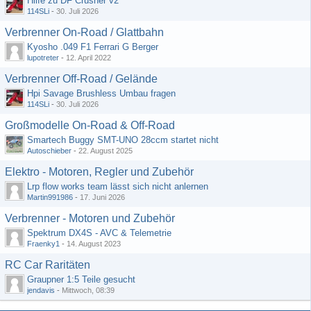
Hilfe zu DF Crusher v2
114SLi
-
30. Juli 2026
Verbrenner On-Road / Glattbahn
Kyosho .049 F1 Ferrari G Berger
lupotreter
-
12. April 2022
Verbrenner Off-Road / Gelände
Hpi Savage Brushless Umbau fragen
114SLi
-
30. Juli 2026
Großmodelle On-Road & Off-Road
Smartech Buggy SMT-UNO 28ccm startet nicht
Autoschieber
-
22. August 2025
Elektro - Motoren, Regler und Zubehör
Lrp flow works team lässt sich nicht anlernen
Martin991986
-
17. Juni 2026
Verbrenner - Motoren und Zubehör
Spektrum DX4S - AVC & Telemetrie
Fraenky1
-
14. August 2023
RC Car Raritäten
Graupner 1:5 Teile gesucht
jendavis
-
Mittwoch, 08:39