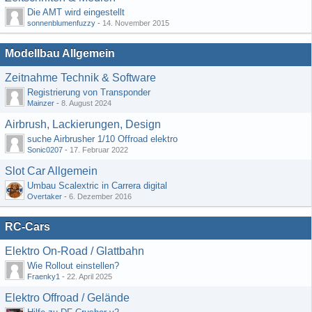
Die AMT wird eingestellt
sonnenblumenfuzzy
-
14. November 2015
Modellbau Allgemein
Zeitnahme Technik & Software
Registrierung von Transponder
Mainzer
-
8. August 2024
Airbrush, Lackierungen, Design
suche Airbrusher 1/10 Offroad elektro
Sonic0207
-
17. Februar 2022
Slot Car Allgemein
Umbau Scalextric in Carrera digital
Overtaker
-
6. Dezember 2016
RC-Cars
Elektro On-Road / Glattbahn
Wie Rollout einstellen?
Fraenky1
-
22. April 2025
Elektro Offroad / Gelände