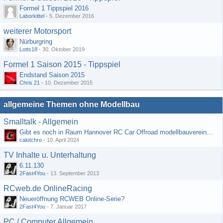
Formel 1 Tippspiel 2016
Laborkittel
-
5. Dezember 2016
weiterer Motorsport
Nürburgring
Lotts18
-
30. Oktober 2019
Formel 1 Saison 2015 - Tippspiel
Endstand Saison 2015
Chris 21
-
10. Dezember 2015
allgemeine Themen ohne Modellbau
Smalltalk - Allgemein
Gibt es noch in Raum Hannover RC Car Offroad modellbauvereine, habe selbst schon gegoogelt aber erfolglos
calotchro
-
10. April 2024
TV Inhalte u. Unterhaltung
6.11.130
2Fast4You
-
13. September 2013
RCweb.de OnlineRacing
Neueröffnung RCWEB Online-Serie?
2Fast4You
-
7. Januar 2017
PC / Computer Allgemein