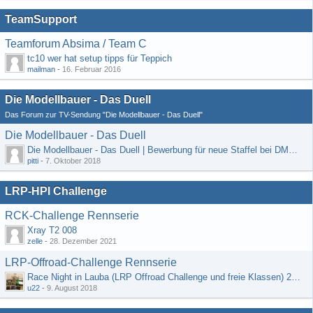
TeamSupport
Teamforum Absima / Team C
tc10 wer hat setup tipps für Teppich
mailman
-
16. Februar 2016
Die Modellbauer - Das Duell
Das Forum zur TV-Sendung "Die Modellbauer - Das Duell"
Die Modellbauer - Das Duell
Die Modellbauer - Das Duell | Bewerbung für neue Staffel bei DMAX *Werbung*
pitti
-
7. Oktober 2018
LRP-HPI Challenge
RCK-Challenge Rennserie
Xray T2 008
zelle
-
28. Dezember 2021
LRP-Offroad-Challenge Rennserie
Race Night in Lauba (LRP Offroad Challenge und freie Klassen) 25/26.08
u22
-
9. August 2018