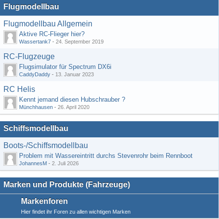
Flugmodellbau
Flugmodellbau Allgemein
Aktive RC-Flieger hier?
Wassertank7
-
24. September 2019
RC-Flugzeuge
Flugsimulator für Spectrum DX6i
CaddyDaddy
-
13. Januar 2023
RC Helis
Kennt jemand diesen Hubschrauber ?
Münchhausen
-
26. April 2020
Schiffsmodellbau
Boots-/Schiffsmodellbau
Problem mit Wassereintritt durchs Stevenrohr beim Rennboot
JohannesM
-
2. Juli 2026
Marken und Produkte (Fahrzeuge)
Markenforen
Hier findet ihr Foren zu allen wichtigen Marken