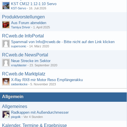
KST CM12 1:12-1:10 Servo
KST-Servo
-
16. Juli 2026
Produktvorstellungen
Aus Forum abmelden
Tamiya Driver
-
1. April 2025
RCweb.de InfoPortal
Spammail von Info@rcweb.de - Bitte nicht auf den Link klicken
supersonic
-
14. März 2020
RCweb.de NewsPortal
Neue Strecke im Sektor
xrayblaster
-
23. September 2020
RCweb.de Marktplatz
X-Ray RX8 mir Motor Reso Empfängerakku
siebenlocke
-
5. November 2023
Allgemein
Allgemeines
Radkappen mit Außendurchmesser
piogolk
-
Vor 4 Stunden
Kalender, Termine & Ergebnisse