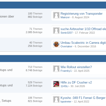
Registrierung von Transponder
100
Themen
ionen über
882
Beiträge
Mainzer
-
8. August 2024
suche Airbrusher 1/10 Offroad el
71
Themen
2.085
Beiträge
Sonic0207
-
17. Februar 2022
Umbau Scalextric in Carrera digit
40
Themen
256
Beiträge
Overtaker
-
6. Dezember 2016
Wie Rollout einstellen?
713
Themen
etups und
8.748
Beiträge
Fraenky1
-
22. April 2025
Hilfe zu DF Crusher v2
529
Themen
etups und
7.224
Beiträge
114SLi
-
30. Juli 2026
Kyosho .049 F1 Ferrari G Berger
106
Themen
, Setups
821
Beiträge
lupotreter
-
12. April 2022