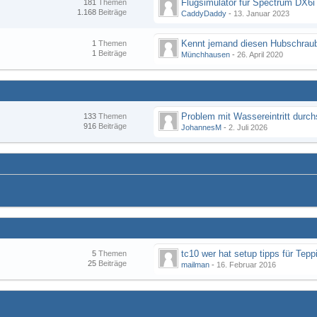
Flugsimulator für Spectrum DX6i
181
Themen
1.168
Beiträge
CaddyDaddy
-
13. Januar 2023
Kennt jemand diesen Hubschraub
1
Themen
1
Beiträge
Münchhausen
-
26. April 2020
133
Themen
916
Beiträge
JohannesM
-
2. Juli 2026
tc10 wer hat setup tipps für Tepp
5
Themen
25
Beiträge
mailman
-
16. Februar 2016