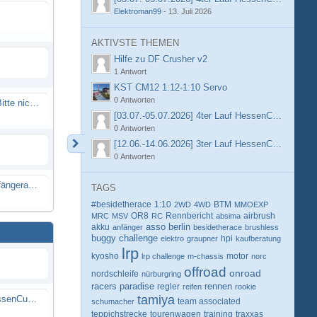
Elektroman99
-
13. Juli 2026
AKTIVSTE THEMEN
Hilfe zu DF Crusher v2
1 Antwort
KST CM12 1:12-1:10 Servo
0 Antworten
Spammail von Info@rcweb.de - Bitte nicht auf den Link klicken
[03.07.-05.07.2026] 4ter Lauf HessenCup OR8 /
0 Antworten
[12.06.-14.06.2026] 3ter Lauf HessenCup OR8 / 
0 Antworten
X-Ray RX8 mir Motor Reso Empfängerakku
TAGS
#besidetherace
1:10
BTM
2WD
4WD
MMOEXP
OR8
Rennbericht
MRC
MSV
RC
absima
airbrush
berlin
akku
asso
anfänger
besidetherace
brushless
buggy
challenge
hpi
elektro
graupner
kaufberatung
lrp
kyosho
motor
lrp challenge
m-chassis
norc
offroad
onroad
nordschleife
nürburgring
racers paradise
rennen
regler
reifen
rookie
tamiya
[03.07.-05.07.2026] 4ter Lauf HessenCup OR8 / OR8E 2026 beim MSV Linsengericht e.V.
schumacher
team associated
teppichstrecke
tourenwagen
training
traxxas