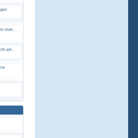
agen
Smartech Buggy SMT-UNO 28ccm startet nicht
Lrp flow works team lässt sich nicht anlernen
rie