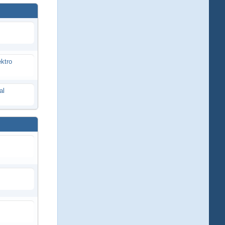
ektro
al