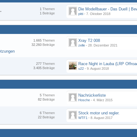
1
Themen
"
1
Beiträge
pitti
-
7. Oktober 2018
Xray T2 008
1.665
Themen
32.260
Beiträge
zelle
-
28. Dezember 2021
etzungen
277
Themen
3.405
Beiträge
u22
-
9. August 2018
Nachrückerliste
5
Themen
82
Beiträge
Hosche
-
4. März 2015
Stock motor und regler.
6
Themen
22
Beiträge
WTF1
-
8. August 2017