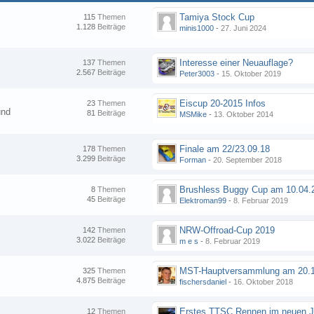
Tamiya Stock Cup
115
Themen
1.128
Beiträge
minis1000
-
27. Juni 2024
Interesse einer Neuauflage?
137
Themen
2.567
Beiträge
Peter3003
-
15. Oktober 2019
Eiscup 20-2015 Infos
23
Themen
und
81
Beiträge
MSMike
-
13. Oktober 2014
Finale am 22/23.09.18
178
Themen
3.299
Beiträge
Forman
-
20. September 2018
8
Themen
45
Beiträge
Elektroman99
-
8. Februar 2019
NRW-Offroad-Cup 2019
142
Themen
3.022
Beiträge
m e s
-
8. Februar 2019
MST-Hauptversammlung am 20.1
325
Themen
4.875
Beiträge
fischersdaniel
-
16. Oktober 2018
12
Themen