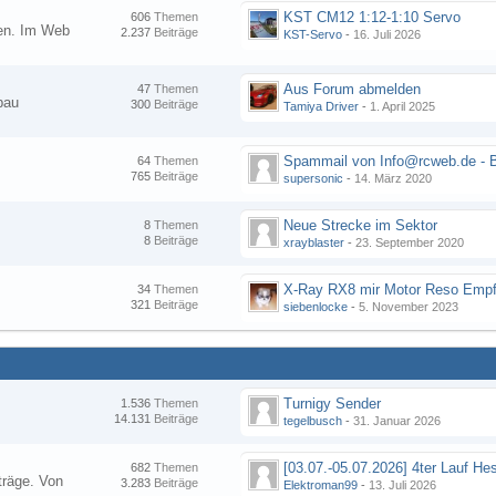
KST CM12 1:12-1:10 Servo
606
Themen
nen. Im Web
2.237
Beiträge
KST-Servo
-
16. Juli 2026
Aus Forum abmelden
47
Themen
bau
300
Beiträge
Tamiya Driver
-
1. April 2025
64
Themen
765
Beiträge
supersonic
-
14. März 2020
Neue Strecke im Sektor
8
Themen
8
Beiträge
xrayblaster
-
23. September 2020
34
Themen
321
Beiträge
siebenlocke
-
5. November 2023
Turnigy Sender
1.536
Themen
14.131
Beiträge
tegelbusch
-
31. Januar 2026
682
Themen
träge. Von
3.283
Beiträge
Elektroman99
-
13. Juli 2026