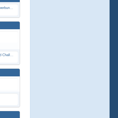
Die Modellbauer - Das Duell | Bewerbung für neue Staffel bei DMAX *Werbung*
Race Night in Lauba (LRP Offroad Challenge und freie Klassen) 25/26.08