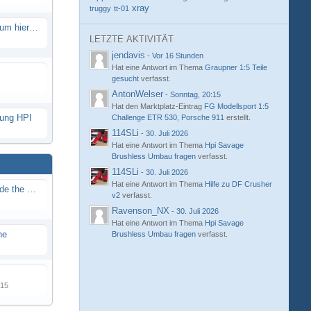
xray
truggy
tt-01
Eure neue Strecke in diesem Forum hier posten
LETZTE AKTIVITÄT
jendavis
-
Vor 16 Stunden
Hat eine Antwort im Thema
Graupner 1:5 Teile
gesucht
verfasst.
AntonWelser
-
Sonntag, 20:15
Hat den Marktplatz-Eintrag
FG Modellsport 1:5
hung HPI
Challenge ETR 530, Porsche 911
erstellt.
114SLi
-
30. Juli 2026
Hat eine Antwort im Thema
Hpi Savage
Brushless Umbau fragen
verfasst.
114SLi
-
30. Juli 2026
Hat eine Antwort im Thema
Hilfe zu DF Crusher
Renn / Erlebnis Bericht auf "Beside the Race"
v2
verfasst.
Ravenson_NX
-
30. Juli 2026
Hat eine Antwort im Thema
Hpi Savage
ne
Brushless Umbau fragen
verfasst.
015