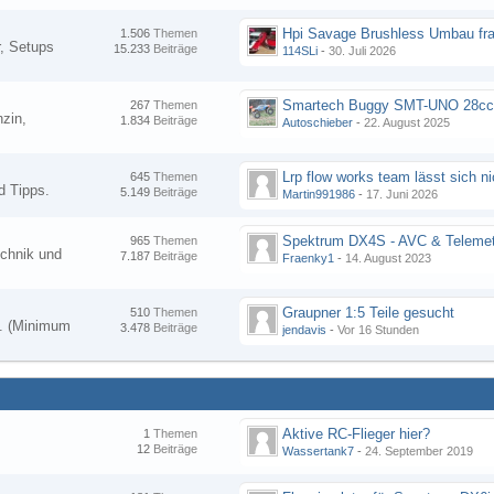
Hpi Savage Brushless Umbau fr
1.506
Themen
, Setups
15.233
Beiträge
114SLi
-
30. Juli 2026
267
Themen
zin,
1.834
Beiträge
Autoschieber
-
22. August 2025
645
Themen
d Tipps.
5.149
Beiträge
Martin991986
-
17. Juni 2026
Spektrum DX4S - AVC & Telemet
965
Themen
chnik und
7.187
Beiträge
Fraenky1
-
14. August 2023
Graupner 1:5 Teile gesucht
510
Themen
en. (Minimum
3.478
Beiträge
jendavis
-
Vor 16 Stunden
Aktive RC-Flieger hier?
1
Themen
12
Beiträge
Wassertank7
-
24. September 2019