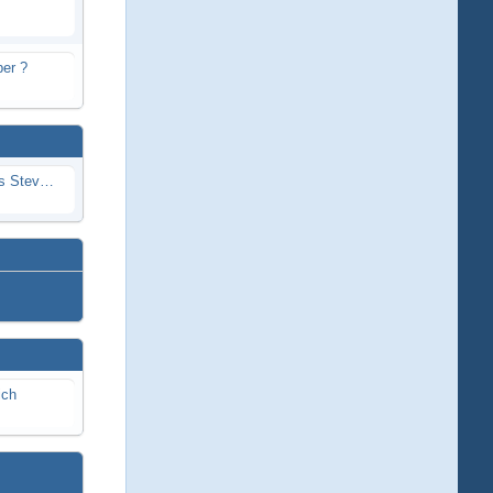
er ?
Problem mit Wassereintritt durchs Stevenrohr beim Rennboot
ich