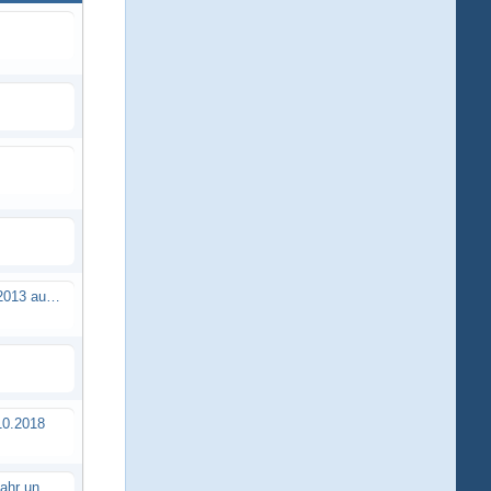
Brushless Buggy Cup am 10.04.2013 auf der Intermodellbau in Dortmund
0.2018
Erstes TTSC Rennen im neuen Jahr und es bahnt sich wieder mal eine Rekordteilnehmerzahl an