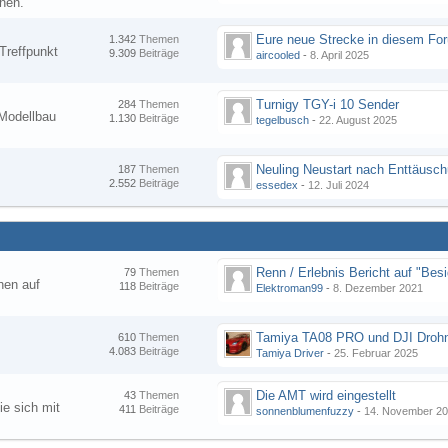
nen.
1.342
Themen
Treffpunkt
9.309
Beiträge
aircooled
-
8. April 2025
Turnigy TGY-i 10 Sender
284
Themen
Modellbau
1.130
Beiträge
tegelbusch
-
22. August 2025
Neuling Neustart nach Enttäusc
187
Themen
2.552
Beiträge
essedex
-
12. Juli 2024
79
Themen
hen auf
118
Beiträge
Elektroman99
-
8. Dezember 2021
Tamiya TA08 PRO und DJI Droh
610
Themen
4.083
Beiträge
Tamiya Driver
-
25. Februar 2025
Die AMT wird eingestellt
43
Themen
ie sich mit
411
Beiträge
sonnenblumenfuzzy
-
14. November 2