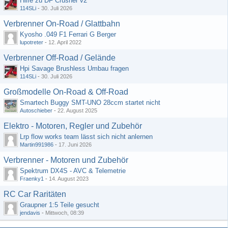
Hilfe zu DF Crusher v2
114SLi
-
30. Juli 2026
Verbrenner On-Road / Glattbahn
Kyosho .049 F1 Ferrari G Berger
lupotreter
-
12. April 2022
Verbrenner Off-Road / Gelände
Hpi Savage Brushless Umbau fragen
114SLi
-
30. Juli 2026
Großmodelle On-Road & Off-Road
Smartech Buggy SMT-UNO 28ccm startet nicht
Autoschieber
-
22. August 2025
Elektro - Motoren, Regler und Zubehör
Lrp flow works team lässt sich nicht anlernen
Martin991986
-
17. Juni 2026
Verbrenner - Motoren und Zubehör
Spektrum DX4S - AVC & Telemetrie
Fraenky1
-
14. August 2023
RC Car Raritäten
Graupner 1:5 Teile gesucht
jendavis
-
Mittwoch, 08:39