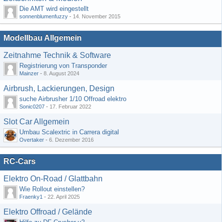
Die AMT wird eingestellt
sonnenblumenfuzzy
-
14. November 2015
Modellbau Allgemein
Zeitnahme Technik & Software
Registrierung von Transponder
Mainzer
-
8. August 2024
Airbrush, Lackierungen, Design
suche Airbrusher 1/10 Offroad elektro
Sonic0207
-
17. Februar 2022
Slot Car Allgemein
Umbau Scalextric in Carrera digital
Overtaker
-
6. Dezember 2016
RC-Cars
Elektro On-Road / Glattbahn
Wie Rollout einstellen?
Fraenky1
-
22. April 2025
Elektro Offroad / Gelände