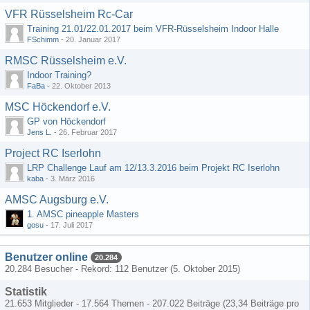
VFR Rüsselsheim Rc-Car
Training 21.01/22.01.2017 beim VFR-Rüsselsheim Indoor Halle
FSchimm
-
20. Januar 2017
RMSC Rüsselsheim e.V.
Indoor Training?
FaBa
-
22. Oktober 2013
MSC Höckendorf e.V.
GP von Höckendorf
Jens L.
-
26. Februar 2017
Project RC Iserlohn
LRP Challenge Lauf am 12/13.3.2016 beim Projekt RC Iserlohn
kaba
-
3. März 2016
AMSC Augsburg e.V.
1. AMSC pineapple Masters
gosu
-
17. Juli 2017
Benutzer online
20.284
20.284 Besucher - Rekord: 112 Benutzer (
5. Oktober 2015
)
Statistik
21.653 Mitglieder - 17.564 Themen - 207.022 Beiträge (23,34 Beiträge pro