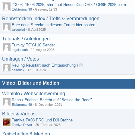
[13.06.-15.06.2025] 5ter Lauf HessenCup OR8 / OR8E 2025 beim MSC Ober-Mörlen e.V.
Elektroman99
-
Gestern, 19:33
Rennstrecken-Index / Treffs & Verabredungen
Eure neue Strecke in diesem Forum hier posten
aircooled
-
8. April 2025
Tutorials / Anleitungen
Turnigy TGY-i 10 Sender
tegelbusch
-
22. August 2025
Umfragen / Votes
Neuling Neustart nach Enttäuschung HPI
essedex
-
12. Juli 2024
Video, Bilder und Medien
WebInfo / Webseitenwerbung
Renn / Erlebnis Bericht auf "Beside the Race"
Elektroman99
-
8. Dezember 2021
Bilder & Videos
Tamiya TA08 PRO und DJI Drohne
Tamiya Driver
-
25. Februar 2025
Zeitschriften & Medien