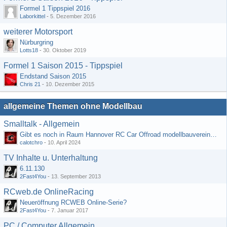
Formel 1 Tippspiel 2016
Laborkittel
-
5. Dezember 2016
weiterer Motorsport
Nürburgring
Lotts18
-
30. Oktober 2019
Formel 1 Saison 2015 - Tippspiel
Endstand Saison 2015
Chris 21
-
10. Dezember 2015
allgemeine Themen ohne Modellbau
Smalltalk - Allgemein
Gibt es noch in Raum Hannover RC Car Offroad modellbauvereine, habe selbst schon gegoogelt aber erfolglos
calotchro
-
10. April 2024
TV Inhalte u. Unterhaltung
6.11.130
2Fast4You
-
13. September 2013
RCweb.de OnlineRacing
Neueröffnung RCWEB Online-Serie?
2Fast4You
-
7. Januar 2017
PC / Computer Allgemein