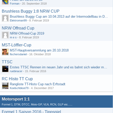
Forman
-
20. September 2018
Brushless Buggy 1:8 NRW CUP
Brushless Buggy Cup am 10.04.2013 auf der Intermodellbau in Dortmund
Elektroman99
-
8. Februar 2019
NRW Offroad Cup
NRW-Offroad-Cup 2019
m e s
-
8. Februar 2019
MST-Löffler-Cup
MST-Hauptversammlung am 20.10.2018
fischersdaniel
-
16. Oktober 2018
TTSC
Erstes TTSC Rennen im neuen Jahr und es bahnt sich wieder mal eine Rekordteilnehmerzahl an
ruebiracer
-
15. Februar 2016
RC Histo TT Cup
Rangliste TT-Histo Cup nach Erftstadt
Koelschbloot79
-
4. Dezember 2017
Motorsport 1:1
Formel 1, DTM, DTCC, Moto-GP, VLN, RCN, GLP etc......
Formel 1 Saison 2016 - Tippspiel