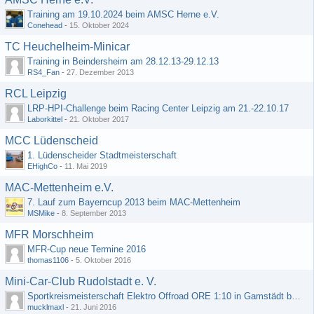
Training am 19.10.2024 beim AMSC Herne e.V.
Conehead
-
15. Oktober 2024
TC Heuchelheim-Minicar
Training in Beindersheim am 28.12.13-29.12.13
RS4_Fan
-
27. Dezember 2013
RCL Leipzig
LRP-HPI-Challenge beim Racing Center Leipzig am 21.-22.10.17
Laborkittel
-
21. Oktober 2017
MCC Lüdenscheid
1. Lüdenscheider Stadtmeisterschaft
EHighCo
-
11. Mai 2019
MAC-Mettenheim e.V.
7. Lauf zum Bayerncup 2013 beim MAC-Mettenheim
MSMike
-
8. September 2013
MFR Morschheim
MFR-Cup neue Termine 2016
thomas1106
-
5. Oktober 2016
Mini-Car-Club Rudolstadt e. V.
Sportkreismeisterschaft Elektro Offroad ORE 1:10 in Gamstädt bei Erfurt, Outdoor mit Indoor Ausweichmöglichkeit!!!
mucklmaxl
-
21. Juni 2016