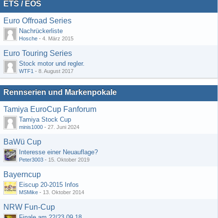
ETS / EOS
Euro Offroad Series
Nachrückerliste
Hosche
-
4. März 2015
Euro Touring Series
Stock motor und regler.
WTF1
-
8. August 2017
Rennserien und Markenpokale
Tamiya EuroCup Fanforum
Tamiya Stock Cup
minis1000
-
27. Juni 2024
BaWü Cup
Interesse einer Neuauflage?
Peter3003
-
15. Oktober 2019
Bayerncup
Eiscup 20-2015 Infos
MSMike
-
13. Oktober 2014
NRW Fun-Cup
Finale am 22/23.09.18