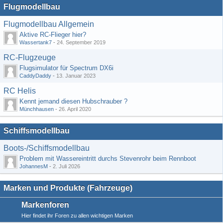
Flugmodellbau
Flugmodellbau Allgemein
Aktive RC-Flieger hier?
Wassertank7
-
24. September 2019
RC-Flugzeuge
Flugsimulator für Spectrum DX6i
CaddyDaddy
-
13. Januar 2023
RC Helis
Kennt jemand diesen Hubschrauber ?
Münchhausen
-
26. April 2020
Schiffsmodellbau
Boots-/Schiffsmodellbau
Problem mit Wassereintritt durchs Stevenrohr beim Rennboot
JohannesM
-
2. Juli 2026
Marken und Produkte (Fahrzeuge)
Markenforen
Hier findet ihr Foren zu allen wichtigen Marken