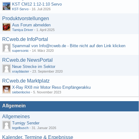
KST CM12 1:12-1:10 Servo
KST-Servo
-
16. Juli 2026
Produktvorstellungen
Aus Forum abmelden
Tamiya Driver
-
1. April 2025
RCweb.de InfoPortal
Spammail von Info@rcweb.de - Bitte nicht auf den Link klicken
supersonic
-
14. März 2020
RCweb.de NewsPortal
Neue Strecke im Sektor
xrayblaster
-
23. September 2020
RCweb.de Marktplatz
X-Ray RX8 mir Motor Reso Empfängerakku
siebenlocke
-
5. November 2023
Allgemein
Allgemeines
Turnigy Sender
tegelbusch
-
31. Januar 2026
Kalender, Termine & Ergebnisse