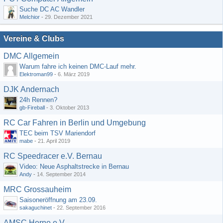
Suche DC AC Wandler
Melchior
-
29. Dezember 2021
Vereine & Clubs
DMC Allgemein
Warum fahre ich keinen DMC-Lauf mehr.
Elektroman99
-
6. März 2019
DJK Andernach
24h Rennen?
gb-Fireball
-
3. Oktober 2013
RC Car Fahren in Berlin und Umgebung
TEC beim TSV Mariendorf
mabe
-
21. April 2019
RC Speedracer e.V. Bernau
Video: Neue Asphaltstrecke in Bernau
Andy
-
14. September 2014
MRC Grossauheim
Saisoneröffnung am 23.09.
sakaguchinet
-
22. September 2016
AMSC Herne e.V.