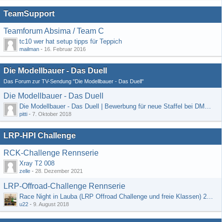
TeamSupport
Teamforum Absima / Team C
tc10 wer hat setup tipps für Teppich
mailman
-
16. Februar 2016
Die Modellbauer - Das Duell
Das Forum zur TV-Sendung "Die Modellbauer - Das Duell"
Die Modellbauer - Das Duell
Die Modellbauer - Das Duell | Bewerbung für neue Staffel bei DMAX *Werbung*
pitti
-
7. Oktober 2018
LRP-HPI Challenge
RCK-Challenge Rennserie
Xray T2 008
zelle
-
28. Dezember 2021
LRP-Offroad-Challenge Rennserie
Race Night in Lauba (LRP Offroad Challenge und freie Klassen) 25/26.08
u22
-
9. August 2018