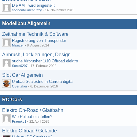
Die AMT wird eingestellt
sonnenblumenfuzzy
-
14. November 2015
Modellbau Allgemein
Zeitnahme Technik & Software
Registrierung von Transponder
Mainzer
-
8. August 2024
Airbrush, Lackierungen, Design
suche Airbrusher 1/10 Offroad elektro
Sonic0207
-
17. Februar 2022
Slot Car Allgemein
Umbau Scalextric in Carrera digital
Overtaker
-
6. Dezember 2016
RC-Cars
Elektro On-Road / Glattbahn
Wie Rollout einstellen?
Fraenky1
-
22. April 2025
Elektro Offroad / Gelände