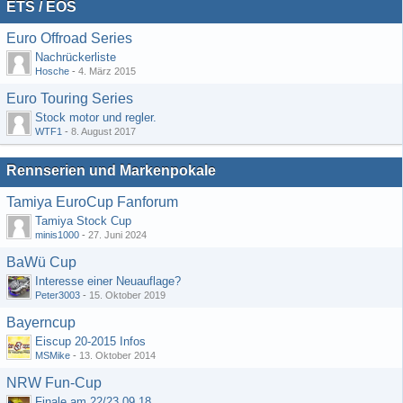
ETS / EOS
Euro Offroad Series
Nachrückerliste
Hosche
-
4. März 2015
Euro Touring Series
Stock motor und regler.
WTF1
-
8. August 2017
Rennserien und Markenpokale
Tamiya EuroCup Fanforum
Tamiya Stock Cup
minis1000
-
27. Juni 2024
BaWü Cup
Interesse einer Neuauflage?
Peter3003
-
15. Oktober 2019
Bayerncup
Eiscup 20-2015 Infos
MSMike
-
13. Oktober 2014
NRW Fun-Cup
Finale am 22/23.09.18