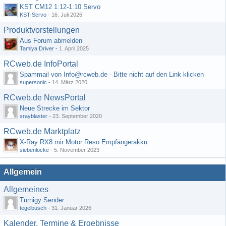
KST CM12 1:12-1:10 Servo
KST-Servo
-
16. Juli 2026
Produktvorstellungen
Aus Forum abmelden
Tamiya Driver
-
1. April 2025
RCweb.de InfoPortal
Spammail von Info@rcweb.de - Bitte nicht auf den Link klicken
supersonic
-
14. März 2020
RCweb.de NewsPortal
Neue Strecke im Sektor
xrayblaster
-
23. September 2020
RCweb.de Marktplatz
X-Ray RX8 mir Motor Reso Empfängerakku
siebenlocke
-
5. November 2023
Allgemein
Allgemeines
Turnigy Sender
tegelbusch
-
31. Januar 2026
Kalender, Termine & Ergebnisse