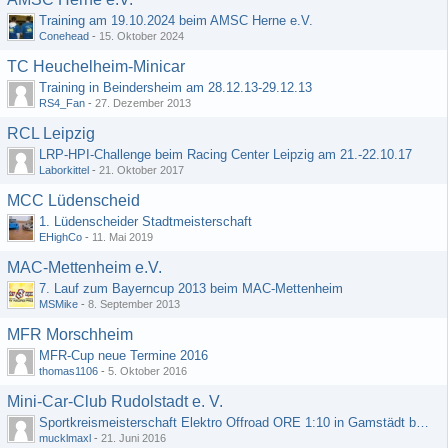
Training am 19.10.2024 beim AMSC Herne e.V.
Conehead
-
15. Oktober 2024
TC Heuchelheim-Minicar
Training in Beindersheim am 28.12.13-29.12.13
RS4_Fan
-
27. Dezember 2013
RCL Leipzig
LRP-HPI-Challenge beim Racing Center Leipzig am 21.-22.10.17
Laborkittel
-
21. Oktober 2017
MCC Lüdenscheid
1. Lüdenscheider Stadtmeisterschaft
EHighCo
-
11. Mai 2019
MAC-Mettenheim e.V.
7. Lauf zum Bayerncup 2013 beim MAC-Mettenheim
MSMike
-
8. September 2013
MFR Morschheim
MFR-Cup neue Termine 2016
thomas1106
-
5. Oktober 2016
Mini-Car-Club Rudolstadt e. V.
Sportkreismeisterschaft Elektro Offroad ORE 1:10 in Gamstädt bei Erfurt, Outdoor mit Indoor Ausweichmöglichkeit!!!
mucklmaxl
-
21. Juni 2016