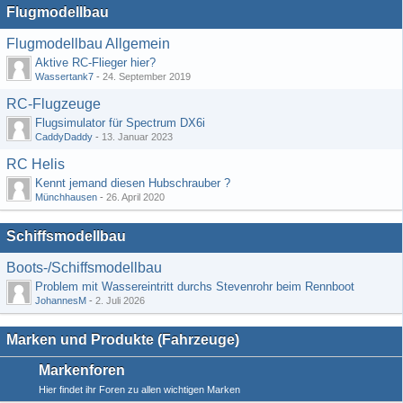
Flugmodellbau
Flugmodellbau Allgemein
Aktive RC-Flieger hier?
Wassertank7
-
24. September 2019
RC-Flugzeuge
Flugsimulator für Spectrum DX6i
CaddyDaddy
-
13. Januar 2023
RC Helis
Kennt jemand diesen Hubschrauber ?
Münchhausen
-
26. April 2020
Schiffsmodellbau
Boots-/Schiffsmodellbau
Problem mit Wassereintritt durchs Stevenrohr beim Rennboot
JohannesM
-
2. Juli 2026
Marken und Produkte (Fahrzeuge)
Markenforen
Hier findet ihr Foren zu allen wichtigen Marken