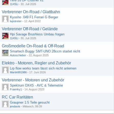
Hilfe zu DF Crusher v2
114SLi
-
30. Juli 2026
Verbrenner On-Road / Glattbahn
Kyosho .049 F1 Ferrari G Berger
lupotreter
-
12. April 2022
Verbrenner Off-Road / Gelände
Hpi Savage Brushless Umbau fragen
114SLi
-
30. Juli 2026
Großmodelle On-Road & Off-Road
Smartech Buggy SMT-UNO 28ccm startet nicht
Autoschieber
-
22. August 2025
Elektro - Motoren, Regler und Zubehör
Lrp flow works team lässt sich nicht anlernen
Martin991986
-
17. Juni 2026
Verbrenner - Motoren und Zubehör
Spektrum DX4S - AVC & Telemetrie
Fraenky1
-
14. August 2023
RC Car Raritäten
Graupner 1:5 Teile gesucht
jendavis
-
Mittwoch, 08:39