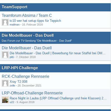
TeamSupport
Teamforum Absima / Team C
tc10 wer hat setup tipps für Teppich
mailman
-
16. Februar 2016
Die Modellbauer - Das Duell
Das Forum zur TV-Sendung "Die Modellbauer - Das Duell"
Die Modellbauer - Das Duell
Die Modellbauer - Das Duell | Bewerbung für neue Staffel bei DMAX *Werbung*
pitti
-
7. Oktober 2018
LRP-HPI Challenge
RCK-Challenge Rennserie
Xray T2 008
zelle
-
28. Dezember 2021
LRP-Offroad-Challenge Rennserie
Race Night in Lauba (LRP Offroad Challenge und freie Klassen) 25/26.08
u22
-
9. August 2018