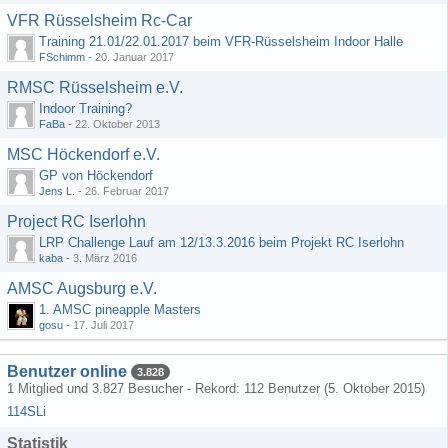
VFR Rüsselsheim Rc-Car
Training 21.01/22.01.2017 beim VFR-Rüsselsheim Indoor Halle
FSchimm
-
20. Januar 2017
RMSC Rüsselsheim e.V.
Indoor Training?
FaBa
-
22. Oktober 2013
MSC Höckendorf e.V.
GP von Höckendorf
Jens L.
-
26. Februar 2017
Project RC Iserlohn
LRP Challenge Lauf am 12/13.3.2016 beim Projekt RC Iserlohn
kaba
-
3. März 2016
AMSC Augsburg e.V.
1. AMSC pineapple Masters
gosu
-
17. Juli 2017
Benutzer online
3.828
1 Mitglied und 3.827 Besucher - Rekord: 112 Benutzer (
5. Oktober 2015
)
114SLi
Statistik