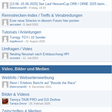
[13.06.-15.06.2025] 5ter Lauf HessenCup OR8 / OR8E 2025 beim MSC Ober-Mörlen e.V.
Elektroman99
-
Freitag, 19:33
Rennstrecken-Index / Treffs & Verabredungen
Eure neue Strecke in diesem Forum hier posten
aircooled
-
8. April 2025
Tutorials / Anleitungen
Turnigy TGY-i 10 Sender
tegelbusch
-
22. August 2025
Umfragen / Votes
Neuling Neustart nach Enttäuschung HPI
essedex
-
12. Juli 2024
Video, Bilder und Medien
WebInfo / Webseitenwerbung
Renn / Erlebnis Bericht auf "Beside the Race"
Elektroman99
-
8. Dezember 2021
Bilder & Videos
Tamiya TA08 PRO und DJI Drohne
Tamiya Driver
-
25. Februar 2025
Zeitschriften & Medien