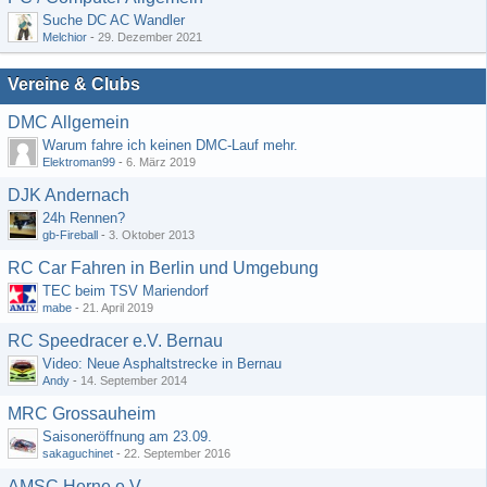
Suche DC AC Wandler
Melchior
-
29. Dezember 2021
Vereine & Clubs
DMC Allgemein
Warum fahre ich keinen DMC-Lauf mehr.
Elektroman99
-
6. März 2019
DJK Andernach
24h Rennen?
gb-Fireball
-
3. Oktober 2013
RC Car Fahren in Berlin und Umgebung
TEC beim TSV Mariendorf
mabe
-
21. April 2019
RC Speedracer e.V. Bernau
Video: Neue Asphaltstrecke in Bernau
Andy
-
14. September 2014
MRC Grossauheim
Saisoneröffnung am 23.09.
sakaguchinet
-
22. September 2016
AMSC Herne e.V.