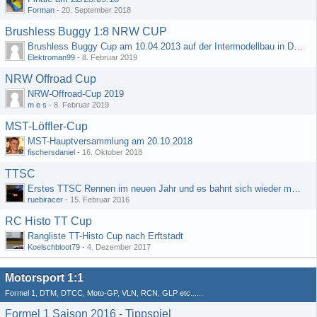
Forman
-
20. September 2018
Brushless Buggy 1:8 NRW CUP
Brushless Buggy Cup am 10.04.2013 auf der Intermodellbau in Dortmund
Elektroman99
-
8. Februar 2019
NRW Offroad Cup
NRW-Offroad-Cup 2019
m e s
-
8. Februar 2019
MST-Löffler-Cup
MST-Hauptversammlung am 20.10.2018
fischersdaniel
-
16. Oktober 2018
TTSC
Erstes TTSC Rennen im neuen Jahr und es bahnt sich wieder mal eine Rekordteilnehmerzahl an
ruebiracer
-
15. Februar 2016
RC Histo TT Cup
Rangliste TT-Histo Cup nach Erftstadt
Koelschbloot79
-
4. Dezember 2017
Motorsport 1:1
Formel 1, DTM, DTCC, Moto-GP, VLN, RCN, GLP etc......
Formel 1 Saison 2016 - Tippspiel