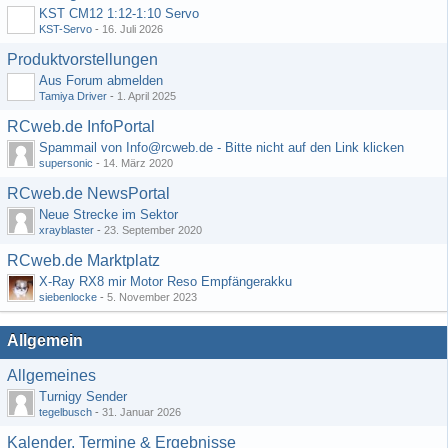
KST CM12 1:12-1:10 Servo
KST-Servo
-
16. Juli 2026
Produktvorstellungen
Aus Forum abmelden
Tamiya Driver
-
1. April 2025
RCweb.de InfoPortal
Spammail von Info@rcweb.de - Bitte nicht auf den Link klicken
supersonic
-
14. März 2020
RCweb.de NewsPortal
Neue Strecke im Sektor
xrayblaster
-
23. September 2020
RCweb.de Marktplatz
X-Ray RX8 mir Motor Reso Empfängerakku
siebenlocke
-
5. November 2023
Allgemein
Allgemeines
Turnigy Sender
tegelbusch
-
31. Januar 2026
Kalender, Termine & Ergebnisse