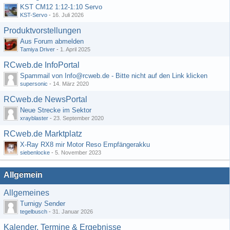
KST CM12 1:12-1:10 Servo
KST-Servo
-
16. Juli 2026
Produktvorstellungen
Aus Forum abmelden
Tamiya Driver
-
1. April 2025
RCweb.de InfoPortal
Spammail von Info@rcweb.de - Bitte nicht auf den Link klicken
supersonic
-
14. März 2020
RCweb.de NewsPortal
Neue Strecke im Sektor
xrayblaster
-
23. September 2020
RCweb.de Marktplatz
X-Ray RX8 mir Motor Reso Empfängerakku
siebenlocke
-
5. November 2023
Allgemein
Allgemeines
Turnigy Sender
tegelbusch
-
31. Januar 2026
Kalender, Termine & Ergebnisse