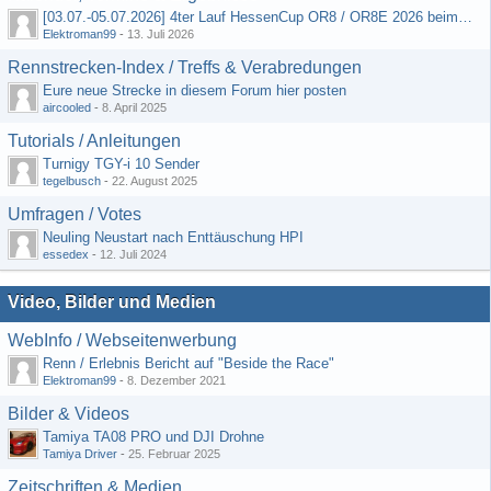
[03.07.-05.07.2026] 4ter Lauf HessenCup OR8 / OR8E 2026 beim MSV Linsengericht e.V.
Elektroman99
-
13. Juli 2026
Rennstrecken-Index / Treffs & Verabredungen
Eure neue Strecke in diesem Forum hier posten
aircooled
-
8. April 2025
Tutorials / Anleitungen
Turnigy TGY-i 10 Sender
tegelbusch
-
22. August 2025
Umfragen / Votes
Neuling Neustart nach Enttäuschung HPI
essedex
-
12. Juli 2024
Video, Bilder und Medien
WebInfo / Webseitenwerbung
Renn / Erlebnis Bericht auf "Beside the Race"
Elektroman99
-
8. Dezember 2021
Bilder & Videos
Tamiya TA08 PRO und DJI Drohne
Tamiya Driver
-
25. Februar 2025
Zeitschriften & Medien