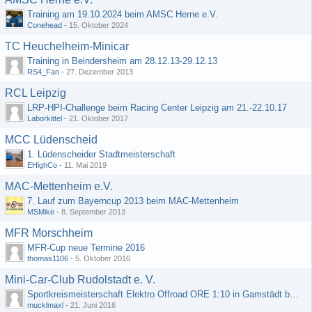
Training am 19.10.2024 beim AMSC Herne e.V.
Conehead
-
15. Oktober 2024
TC Heuchelheim-Minicar
Training in Beindersheim am 28.12.13-29.12.13
RS4_Fan
-
27. Dezember 2013
RCL Leipzig
LRP-HPI-Challenge beim Racing Center Leipzig am 21.-22.10.17
Laborkittel
-
21. Oktober 2017
MCC Lüdenscheid
1. Lüdenscheider Stadtmeisterschaft
EHighCo
-
11. Mai 2019
MAC-Mettenheim e.V.
7. Lauf zum Bayerncup 2013 beim MAC-Mettenheim
MSMike
-
8. September 2013
MFR Morschheim
MFR-Cup neue Termine 2016
thomas1106
-
5. Oktober 2016
Mini-Car-Club Rudolstadt e. V.
Sportkreismeisterschaft Elektro Offroad ORE 1:10 in Gamstädt bei Erfurt, Outdoor mit Indoor Ausweichmöglichkeit!!!
mucklmaxl
-
21. Juni 2016