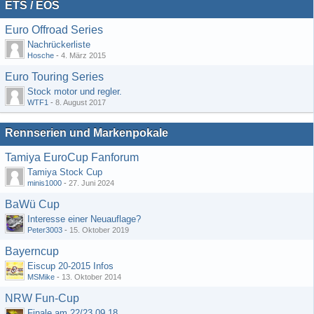
ETS / EOS
Euro Offroad Series
Nachrückerliste
Hosche
-
4. März 2015
Euro Touring Series
Stock motor und regler.
WTF1
-
8. August 2017
Rennserien und Markenpokale
Tamiya EuroCup Fanforum
Tamiya Stock Cup
minis1000
-
27. Juni 2024
BaWü Cup
Interesse einer Neuauflage?
Peter3003
-
15. Oktober 2019
Bayerncup
Eiscup 20-2015 Infos
MSMike
-
13. Oktober 2014
NRW Fun-Cup
Finale am 22/23.09.18