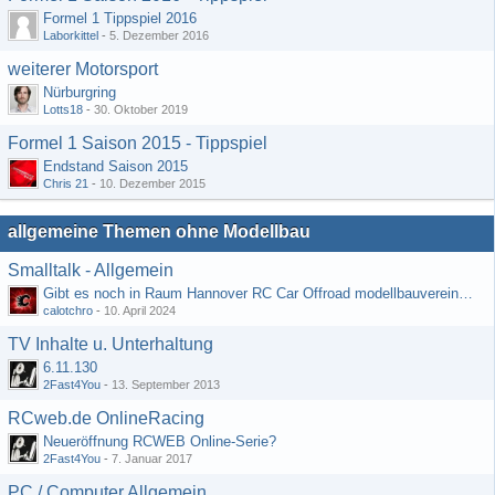
Formel 1 Tippspiel 2016
Laborkittel
-
5. Dezember 2016
weiterer Motorsport
Nürburgring
Lotts18
-
30. Oktober 2019
Formel 1 Saison 2015 - Tippspiel
Endstand Saison 2015
Chris 21
-
10. Dezember 2015
allgemeine Themen ohne Modellbau
Smalltalk - Allgemein
Gibt es noch in Raum Hannover RC Car Offroad modellbauvereine, habe selbst schon gegoogelt aber erfolglos
calotchro
-
10. April 2024
TV Inhalte u. Unterhaltung
6.11.130
2Fast4You
-
13. September 2013
RCweb.de OnlineRacing
Neueröffnung RCWEB Online-Serie?
2Fast4You
-
7. Januar 2017
PC / Computer Allgemein