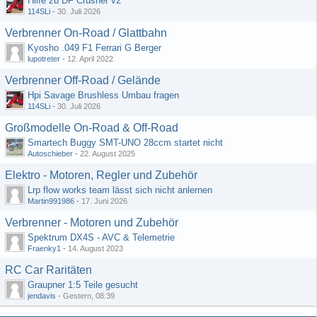
Hilfe zu DF Crusher v2
114SLi
-
30. Juli 2026
Verbrenner On-Road / Glattbahn
Kyosho .049 F1 Ferrari G Berger
lupotreter
-
12. April 2022
Verbrenner Off-Road / Gelände
Hpi Savage Brushless Umbau fragen
114SLi
-
30. Juli 2026
Großmodelle On-Road & Off-Road
Smartech Buggy SMT-UNO 28ccm startet nicht
Autoschieber
-
22. August 2025
Elektro - Motoren, Regler und Zubehör
Lrp flow works team lässt sich nicht anlernen
Martin991986
-
17. Juni 2026
Verbrenner - Motoren und Zubehör
Spektrum DX4S - AVC & Telemetrie
Fraenky1
-
14. August 2023
RC Car Raritäten
Graupner 1:5 Teile gesucht
jendavis
-
Gestern, 08:39