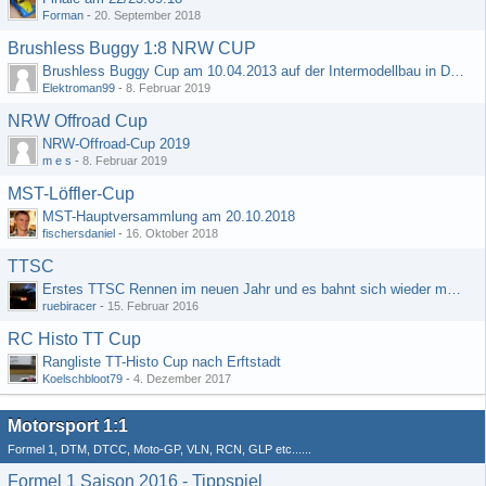
Forman
-
20. September 2018
Brushless Buggy 1:8 NRW CUP
Brushless Buggy Cup am 10.04.2013 auf der Intermodellbau in Dortmund
Elektroman99
-
8. Februar 2019
NRW Offroad Cup
NRW-Offroad-Cup 2019
m e s
-
8. Februar 2019
MST-Löffler-Cup
MST-Hauptversammlung am 20.10.2018
fischersdaniel
-
16. Oktober 2018
TTSC
Erstes TTSC Rennen im neuen Jahr und es bahnt sich wieder mal eine Rekordteilnehmerzahl an
ruebiracer
-
15. Februar 2016
RC Histo TT Cup
Rangliste TT-Histo Cup nach Erftstadt
Koelschbloot79
-
4. Dezember 2017
Motorsport 1:1
Formel 1, DTM, DTCC, Moto-GP, VLN, RCN, GLP etc......
Formel 1 Saison 2016 - Tippspiel