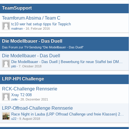
TeamSupport
Teamforum Absima / Team C
tc10 wer hat setup tipps für Teppich
mailman
-
16. Februar 2016
Die Modellbauer - Das Duell
Das Forum zur TV-Sendung "Die Modellbauer - Das Duell"
Die Modellbauer - Das Duell
Die Modellbauer - Das Duell | Bewerbung für neue Staffel bei DMAX *Werbung*
pitti
-
7. Oktober 2018
LRP-HPI Challenge
RCK-Challenge Rennserie
Xray T2 008
zelle
-
28. Dezember 2021
LRP-Offroad-Challenge Rennserie
Race Night in Lauba (LRP Offroad Challenge und freie Klassen) 25/26.08
u22
-
9. August 2018