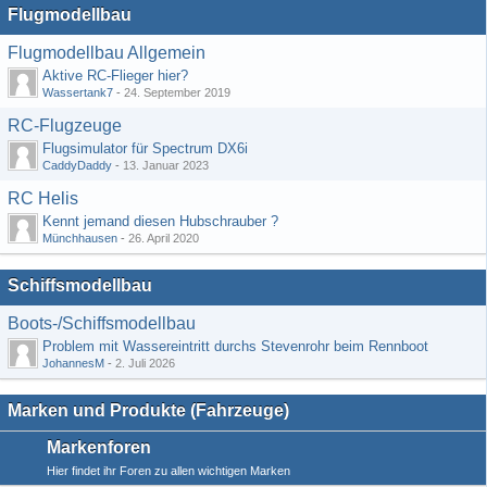
Flugmodellbau
Flugmodellbau Allgemein
Aktive RC-Flieger hier?
Wassertank7
-
24. September 2019
RC-Flugzeuge
Flugsimulator für Spectrum DX6i
CaddyDaddy
-
13. Januar 2023
RC Helis
Kennt jemand diesen Hubschrauber ?
Münchhausen
-
26. April 2020
Schiffsmodellbau
Boots-/Schiffsmodellbau
Problem mit Wassereintritt durchs Stevenrohr beim Rennboot
JohannesM
-
2. Juli 2026
Marken und Produkte (Fahrzeuge)
Markenforen
Hier findet ihr Foren zu allen wichtigen Marken