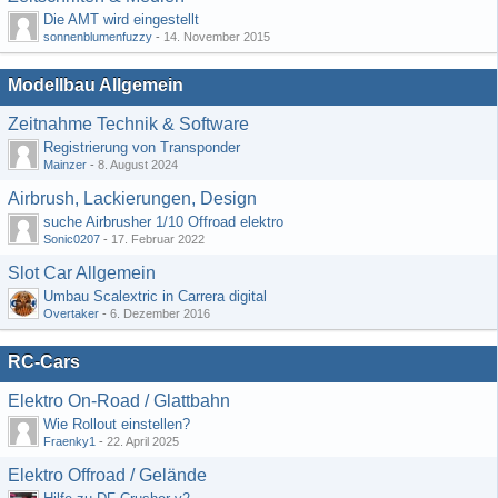
Die AMT wird eingestellt
sonnenblumenfuzzy
-
14. November 2015
Modellbau Allgemein
Zeitnahme Technik & Software
Registrierung von Transponder
Mainzer
-
8. August 2024
Airbrush, Lackierungen, Design
suche Airbrusher 1/10 Offroad elektro
Sonic0207
-
17. Februar 2022
Slot Car Allgemein
Umbau Scalextric in Carrera digital
Overtaker
-
6. Dezember 2016
RC-Cars
Elektro On-Road / Glattbahn
Wie Rollout einstellen?
Fraenky1
-
22. April 2025
Elektro Offroad / Gelände