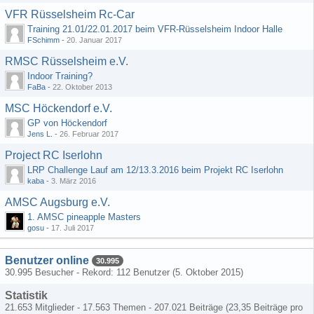
VFR Rüsselsheim Rc-Car
Training 21.01/22.01.2017 beim VFR-Rüsselsheim Indoor Halle
FSchimm
-
20. Januar 2017
RMSC Rüsselsheim e.V.
Indoor Training?
FaBa
-
22. Oktober 2013
MSC Höckendorf e.V.
GP von Höckendorf
Jens L.
-
26. Februar 2017
Project RC Iserlohn
LRP Challenge Lauf am 12/13.3.2016 beim Projekt RC Iserlohn
kaba
-
3. März 2016
AMSC Augsburg e.V.
1. AMSC pineapple Masters
gosu
-
17. Juli 2017
Benutzer online
30.995
30.995 Besucher - Rekord: 112 Benutzer (
5. Oktober 2015
)
Statistik
21.653 Mitglieder - 17.563 Themen - 207.021 Beiträge (23,35 Beiträge pro