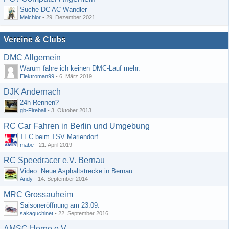
Suche DC AC Wandler
Melchior
-
29. Dezember 2021
Vereine & Clubs
DMC Allgemein
Warum fahre ich keinen DMC-Lauf mehr.
Elektroman99
-
6. März 2019
DJK Andernach
24h Rennen?
gb-Fireball
-
3. Oktober 2013
RC Car Fahren in Berlin und Umgebung
TEC beim TSV Mariendorf
mabe
-
21. April 2019
RC Speedracer e.V. Bernau
Video: Neue Asphaltstrecke in Bernau
Andy
-
14. September 2014
MRC Grossauheim
Saisoneröffnung am 23.09.
sakaguchinet
-
22. September 2016
AMSC Herne e.V.