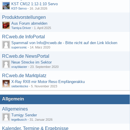
KST CM12 1:12-1:10 Servo
KST-Servo
-
16. Juli 2026
Produktvorstellungen
Aus Forum abmelden
Tamiya Driver
-
1. April 2025
RCweb.de InfoPortal
Spammail von Info@rcweb.de - Bitte nicht auf den Link klicken
supersonic
-
14. März 2020
RCweb.de NewsPortal
Neue Strecke im Sektor
xrayblaster
-
23. September 2020
RCweb.de Marktplatz
X-Ray RX8 mir Motor Reso Empfängerakku
siebenlocke
-
5. November 2023
Allgemein
Allgemeines
Turnigy Sender
tegelbusch
-
31. Januar 2026
Kalender, Termine & Ergebnisse