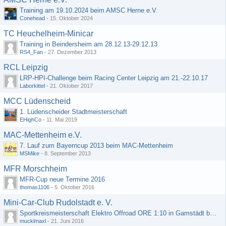
Training am 19.10.2024 beim AMSC Herne e.V.
Conehead
-
15. Oktober 2024
TC Heuchelheim-Minicar
Training in Beindersheim am 28.12.13-29.12.13
RS4_Fan
-
27. Dezember 2013
RCL Leipzig
LRP-HPI-Challenge beim Racing Center Leipzig am 21.-22.10.17
Laborkittel
-
21. Oktober 2017
MCC Lüdenscheid
1. Lüdenscheider Stadtmeisterschaft
EHighCo
-
11. Mai 2019
MAC-Mettenheim e.V.
7. Lauf zum Bayerncup 2013 beim MAC-Mettenheim
MSMike
-
8. September 2013
MFR Morschheim
MFR-Cup neue Termine 2016
thomas1106
-
5. Oktober 2016
Mini-Car-Club Rudolstadt e. V.
Sportkreismeisterschaft Elektro Offroad ORE 1:10 in Gamstädt bei Erfurt, Outdoor mit Indoor Ausweichmöglichkeit!!!
mucklmaxl
-
21. Juni 2016