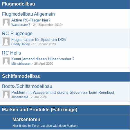
Flugmodellbau
Flugmodellbau Allgemein
Aktive RC-Flieger hier?
Wassertank7
-
24. September 2019
RC-Flugzeuge
Flugsimulator für Spectrum DX6i
CaddyDaddy
-
13. Januar 2023
RC Helis
Kennt jemand diesen Hubschrauber ?
Münchhausen
-
26. April 2020
Schiffsmodellbau
Boots-/Schiffsmodellbau
Problem mit Wassereintritt durchs Stevenrohr beim Rennboot
JohannesM
-
2. Juli 2026
Marken und Produkte (Fahrzeuge)
Markenforen
Hier findet ihr Foren zu allen wichtigen Marken