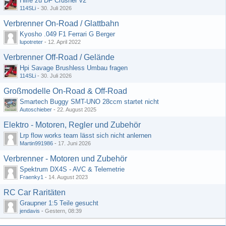
Hilfe zu DF Crusher v2
114SLi
-
30. Juli 2026
Verbrenner On-Road / Glattbahn
Kyosho .049 F1 Ferrari G Berger
lupotreter
-
12. April 2022
Verbrenner Off-Road / Gelände
Hpi Savage Brushless Umbau fragen
114SLi
-
30. Juli 2026
Großmodelle On-Road & Off-Road
Smartech Buggy SMT-UNO 28ccm startet nicht
Autoschieber
-
22. August 2025
Elektro - Motoren, Regler und Zubehör
Lrp flow works team lässt sich nicht anlernen
Martin991986
-
17. Juni 2026
Verbrenner - Motoren und Zubehör
Spektrum DX4S - AVC & Telemetrie
Fraenky1
-
14. August 2023
RC Car Raritäten
Graupner 1:5 Teile gesucht
jendavis
-
Gestern, 08:39