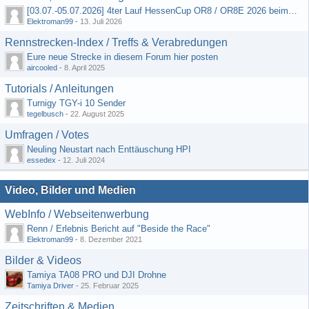
[03.07.-05.07.2026] 4ter Lauf HessenCup OR8 / OR8E 2026 beim MSV Linsengericht e.V.
Elektroman99
-
13. Juli 2026
Rennstrecken-Index / Treffs & Verabredungen
Eure neue Strecke in diesem Forum hier posten
aircooled
-
8. April 2025
Tutorials / Anleitungen
Turnigy TGY-i 10 Sender
tegelbusch
-
22. August 2025
Umfragen / Votes
Neuling Neustart nach Enttäuschung HPI
essedex
-
12. Juli 2024
Video, Bilder und Medien
WebInfo / Webseitenwerbung
Renn / Erlebnis Bericht auf "Beside the Race"
Elektroman99
-
8. Dezember 2021
Bilder & Videos
Tamiya TA08 PRO und DJI Drohne
Tamiya Driver
-
25. Februar 2025
Zeitschriften & Medien