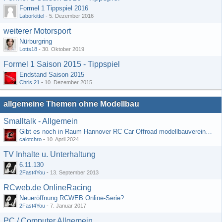
Formel 1 Tippspiel 2016
Laborkittel
-
5. Dezember 2016
weiterer Motorsport
Nürburgring
Lotts18
-
30. Oktober 2019
Formel 1 Saison 2015 - Tippspiel
Endstand Saison 2015
Chris 21
-
10. Dezember 2015
allgemeine Themen ohne Modellbau
Smalltalk - Allgemein
Gibt es noch in Raum Hannover RC Car Offroad modellbauvereine, habe selbst schon gegoogelt aber erfolglos
calotchro
-
10. April 2024
TV Inhalte u. Unterhaltung
6.11.130
2Fast4You
-
13. September 2013
RCweb.de OnlineRacing
Neueröffnung RCWEB Online-Serie?
2Fast4You
-
7. Januar 2017
PC / Computer Allgemein