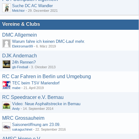
Suche DC AC Wandler
Melchior
-
29. Dezember 2021
Vereine & Clubs
DMC Allgemein
Warum fahre ich keinen DMC-Lauf mehr.
Elektroman99
-
6. März 2019
DJK Andernach
24h Rennen?
gb-Fireball
-
3. Oktober 2013
RC Car Fahren in Berlin und Umgebung
TEC beim TSV Mariendorf
mabe
-
21. April 2019
RC Speedracer e.V. Bernau
Video: Neue Asphaltstrecke in Bernau
Andy
-
14. September 2014
MRC Grossauheim
Saisoneröffnung am 23.09.
sakaguchinet
-
22. September 2016
AMSC Herne e.V.