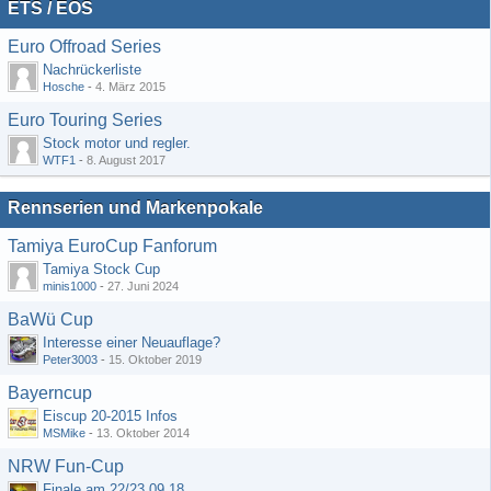
ETS / EOS
Euro Offroad Series
Nachrückerliste
Hosche
-
4. März 2015
Euro Touring Series
Stock motor und regler.
WTF1
-
8. August 2017
Rennserien und Markenpokale
Tamiya EuroCup Fanforum
Tamiya Stock Cup
minis1000
-
27. Juni 2024
BaWü Cup
Interesse einer Neuauflage?
Peter3003
-
15. Oktober 2019
Bayerncup
Eiscup 20-2015 Infos
MSMike
-
13. Oktober 2014
NRW Fun-Cup
Finale am 22/23.09.18