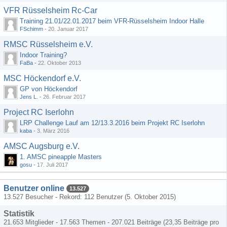
VFR Rüsselsheim Rc-Car
Training 21.01/22.01.2017 beim VFR-Rüsselsheim Indoor Halle
FSchimm
-
20. Januar 2017
RMSC Rüsselsheim e.V.
Indoor Training?
FaBa
-
22. Oktober 2013
MSC Höckendorf e.V.
GP von Höckendorf
Jens L.
-
26. Februar 2017
Project RC Iserlohn
LRP Challenge Lauf am 12/13.3.2016 beim Projekt RC Iserlohn
kaba
-
3. März 2016
AMSC Augsburg e.V.
1. AMSC pineapple Masters
gosu
-
17. Juli 2017
Benutzer online
13.527
13.527 Besucher - Rekord: 112 Benutzer (
5. Oktober 2015
)
Statistik
21.653 Mitglieder - 17.563 Themen - 207.021 Beiträge (23,35 Beiträge pro