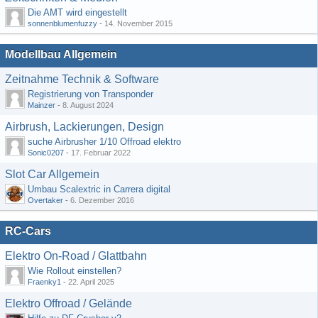
Die AMT wird eingestellt
sonnenblumenfuzzy
-
14. November 2015
Modellbau Allgemein
Zeitnahme Technik & Software
Registrierung von Transponder
Mainzer
-
8. August 2024
Airbrush, Lackierungen, Design
suche Airbrusher 1/10 Offroad elektro
Sonic0207
-
17. Februar 2022
Slot Car Allgemein
Umbau Scalextric in Carrera digital
Overtaker
-
6. Dezember 2016
RC-Cars
Elektro On-Road / Glattbahn
Wie Rollout einstellen?
Fraenky1
-
22. April 2025
Elektro Offroad / Gelände