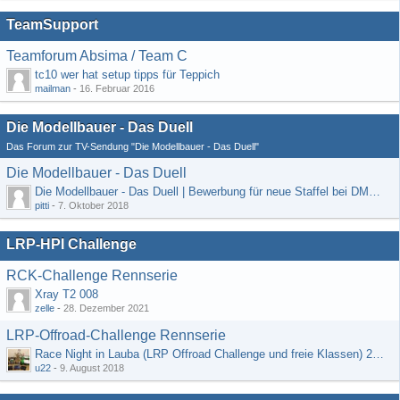
TeamSupport
Teamforum Absima / Team C
tc10 wer hat setup tipps für Teppich
mailman
-
16. Februar 2016
Die Modellbauer - Das Duell
Das Forum zur TV-Sendung "Die Modellbauer - Das Duell"
Die Modellbauer - Das Duell
Die Modellbauer - Das Duell | Bewerbung für neue Staffel bei DMAX *Werbung*
pitti
-
7. Oktober 2018
LRP-HPI Challenge
RCK-Challenge Rennserie
Xray T2 008
zelle
-
28. Dezember 2021
LRP-Offroad-Challenge Rennserie
Race Night in Lauba (LRP Offroad Challenge und freie Klassen) 25/26.08
u22
-
9. August 2018