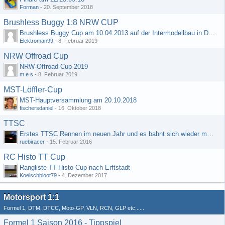
Forman
-
20. September 2018
Brushless Buggy 1:8 NRW CUP
Brushless Buggy Cup am 10.04.2013 auf der Intermodellbau in Dortmund
Elektroman99
-
8. Februar 2019
NRW Offroad Cup
NRW-Offroad-Cup 2019
m e s
-
8. Februar 2019
MST-Löffler-Cup
MST-Hauptversammlung am 20.10.2018
fischersdaniel
-
16. Oktober 2018
TTSC
Erstes TTSC Rennen im neuen Jahr und es bahnt sich wieder mal eine Rekordteilnehmerzahl an
ruebiracer
-
15. Februar 2016
RC Histo TT Cup
Rangliste TT-Histo Cup nach Erftstadt
Koelschbloot79
-
4. Dezember 2017
Motorsport 1:1
Formel 1, DTM, DTCC, Moto-GP, VLN, RCN, GLP etc......
Formel 1 Saison 2016 - Tippspiel