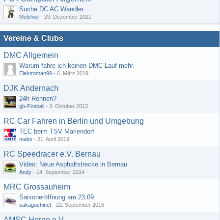
Suche DC AC Wandler
Melchior
-
29. Dezember 2021
Vereine & Clubs
DMC Allgemein
Warum fahre ich keinen DMC-Lauf mehr.
Elektroman99
-
6. März 2019
DJK Andernach
24h Rennen?
gb-Fireball
-
3. Oktober 2013
RC Car Fahren in Berlin und Umgebung
TEC beim TSV Mariendorf
mabe
-
21. April 2019
RC Speedracer e.V. Bernau
Video: Neue Asphaltstrecke in Bernau
Andy
-
14. September 2014
MRC Grossauheim
Saisoneröffnung am 23.09.
sakaguchinet
-
22. September 2016
AMSC Herne e.V.