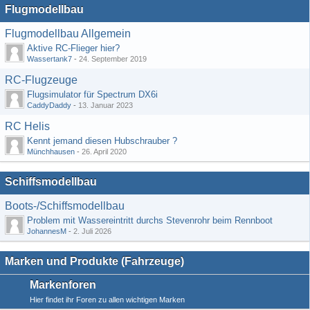
Flugmodellbau
Flugmodellbau Allgemein
Aktive RC-Flieger hier?
Wassertank7
-
24. September 2019
RC-Flugzeuge
Flugsimulator für Spectrum DX6i
CaddyDaddy
-
13. Januar 2023
RC Helis
Kennt jemand diesen Hubschrauber ?
Münchhausen
-
26. April 2020
Schiffsmodellbau
Boots-/Schiffsmodellbau
Problem mit Wassereintritt durchs Stevenrohr beim Rennboot
JohannesM
-
2. Juli 2026
Marken und Produkte (Fahrzeuge)
Markenforen
Hier findet ihr Foren zu allen wichtigen Marken