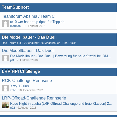
TeamSupport
Teamforum Absima / Team C
tc10 wer hat setup tipps für Teppich
mailman
-
16. Februar 2016
Die Modellbauer - Das Duell
Das Forum zur TV-Sendung "Die Modellbauer - Das Duell"
Die Modellbauer - Das Duell
Die Modellbauer - Das Duell | Bewerbung für neue Staffel bei DMAX *Werbung*
pitti
-
7. Oktober 2018
LRP-HPI Challenge
RCK-Challenge Rennserie
Xray T2 008
zelle
-
28. Dezember 2021
LRP-Offroad-Challenge Rennserie
Race Night in Lauba (LRP Offroad Challenge und freie Klassen) 25/26.08
u22
-
9. August 2018