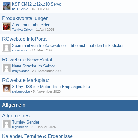
KST CM12 1:12-1:10 Servo
KST-Servo
-
16. Juli 2026
Produktvorstellungen
Aus Forum abmelden
Tamiya Driver
-
1. April 2025
RCweb.de InfoPortal
Spammail von Info@rcweb.de - Bitte nicht auf den Link klicken
supersonic
-
14. März 2020
RCweb.de NewsPortal
Neue Strecke im Sektor
xrayblaster
-
23. September 2020
RCweb.de Marktplatz
X-Ray RX8 mir Motor Reso Empfängerakku
siebenlocke
-
5. November 2023
Allgemein
Allgemeines
Turnigy Sender
tegelbusch
-
31. Januar 2026
Kalender, Termine & Ergebnisse