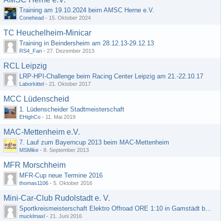
Training am 19.10.2024 beim AMSC Herne e.V.
Conehead
-
15. Oktober 2024
TC Heuchelheim-Minicar
Training in Beindersheim am 28.12.13-29.12.13
RS4_Fan
-
27. Dezember 2013
RCL Leipzig
LRP-HPI-Challenge beim Racing Center Leipzig am 21.-22.10.17
Laborkittel
-
21. Oktober 2017
MCC Lüdenscheid
1. Lüdenscheider Stadtmeisterschaft
EHighCo
-
11. Mai 2019
MAC-Mettenheim e.V.
7. Lauf zum Bayerncup 2013 beim MAC-Mettenheim
MSMike
-
8. September 2013
MFR Morschheim
MFR-Cup neue Termine 2016
thomas1106
-
5. Oktober 2016
Mini-Car-Club Rudolstadt e. V.
Sportkreismeisterschaft Elektro Offroad ORE 1:10 in Gamstädt bei Erfurt, Outdoor mit Indoor Ausweichmöglichkeit!!!
mucklmaxl
-
21. Juni 2016