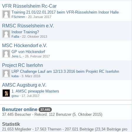
VFR Rüsselsheim Rc-Car
Training 21.01/22.01.2017 beim VFR-Rüsselsheim Indoor Halle
FSchimm
-
20. Januar 2017
RMSC Rüsselsheim e.V.
Indoor Training?
FaBa
-
22. Oktober 2013
MSC Höckendorf e.V.
GP von Höckendorf
Jens L.
-
26. Februar 2017
Project RC Iserlohn
LRP Challenge Lauf am 12/13.3.2016 beim Projekt RC Iserlohn
kaba
-
3. März 2016
AMSC Augsburg e.V.
1. AMSC pineapple Masters
gosu
-
17. Juli 2017
Benutzer online
37.445
37.445 Besucher - Rekord: 112 Benutzer (
5. Oktober 2015
)
Statistik
21.653 Mitglieder - 17.563 Themen - 207.021 Beiträge (23,34 Beiträge pro