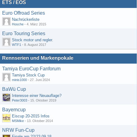
ETS / EOS
Euro Offroad Series
Nachrückerliste
Hosche
-
4. März 2015
Euro Touring Series
Stock motor und regler.
WTF1
-
8. August 2017
Rennserien und Markenpokale
Tamiya EuroCup Fanforum
Tamiya Stock Cup
minis1000
-
27. Juni 2024
BaWü Cup
Interesse einer Neuauflage?
Peter3003
-
15. Oktober 2019
Bayerncup
Eiscup 20-2015 Infos
MSMike
-
13. Oktober 2014
NRW Fun-Cup
Finale am 22/23.09.18