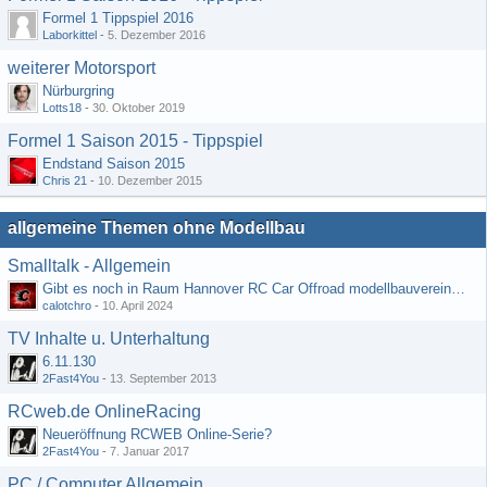
Formel 1 Tippspiel 2016
Laborkittel
-
5. Dezember 2016
weiterer Motorsport
Nürburgring
Lotts18
-
30. Oktober 2019
Formel 1 Saison 2015 - Tippspiel
Endstand Saison 2015
Chris 21
-
10. Dezember 2015
allgemeine Themen ohne Modellbau
Smalltalk - Allgemein
Gibt es noch in Raum Hannover RC Car Offroad modellbauvereine, habe selbst schon gegoogelt aber erfolglos
calotchro
-
10. April 2024
TV Inhalte u. Unterhaltung
6.11.130
2Fast4You
-
13. September 2013
RCweb.de OnlineRacing
Neueröffnung RCWEB Online-Serie?
2Fast4You
-
7. Januar 2017
PC / Computer Allgemein