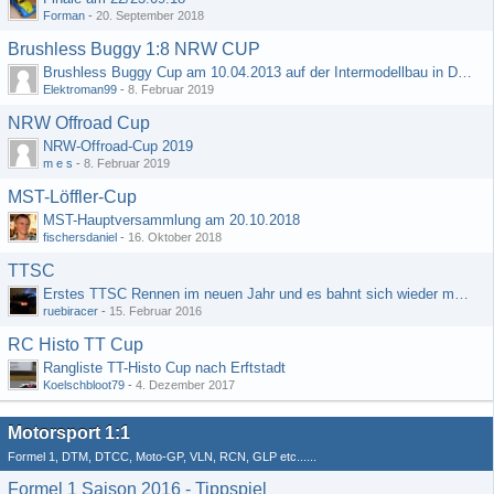
Forman
-
20. September 2018
Brushless Buggy 1:8 NRW CUP
Brushless Buggy Cup am 10.04.2013 auf der Intermodellbau in Dortmund
Elektroman99
-
8. Februar 2019
NRW Offroad Cup
NRW-Offroad-Cup 2019
m e s
-
8. Februar 2019
MST-Löffler-Cup
MST-Hauptversammlung am 20.10.2018
fischersdaniel
-
16. Oktober 2018
TTSC
Erstes TTSC Rennen im neuen Jahr und es bahnt sich wieder mal eine Rekordteilnehmerzahl an
ruebiracer
-
15. Februar 2016
RC Histo TT Cup
Rangliste TT-Histo Cup nach Erftstadt
Koelschbloot79
-
4. Dezember 2017
Motorsport 1:1
Formel 1, DTM, DTCC, Moto-GP, VLN, RCN, GLP etc......
Formel 1 Saison 2016 - Tippspiel