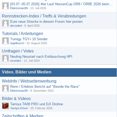
[03.07.-05.07.2026] 4ter Lauf HessenCup OR8 / OR8E 2026 beim MSV Linsengericht e.V.
Elektroman99
-
13. Juli 2026
Rennstrecken-Index / Treffs & Verabredungen
Eure neue Strecke in diesem Forum hier posten
aircooled
-
8. April 2025
Tutorials / Anleitungen
Turnigy TGY-i 10 Sender
tegelbusch
-
22. August 2025
Umfragen / Votes
Neuling Neustart nach Enttäuschung HPI
essedex
-
12. Juli 2024
Video, Bilder und Medien
WebInfo / Webseitenwerbung
Renn / Erlebnis Bericht auf "Beside the Race"
Elektroman99
-
8. Dezember 2021
Bilder & Videos
Tamiya TA08 PRO und DJI Drohne
Tamiya Driver
-
25. Februar 2025
Zeitschriften & Medien