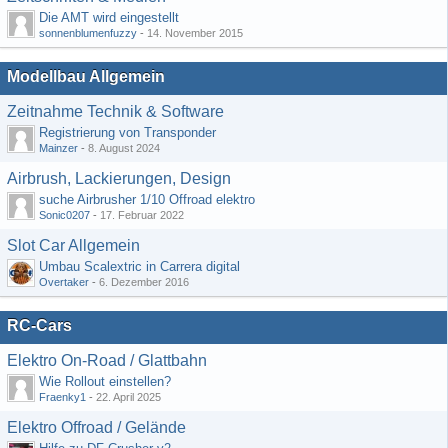
Die AMT wird eingestellt
sonnenblumenfuzzy
-
14. November 2015
Modellbau Allgemein
Zeitnahme Technik & Software
Registrierung von Transponder
Mainzer
-
8. August 2024
Airbrush, Lackierungen, Design
suche Airbrusher 1/10 Offroad elektro
Sonic0207
-
17. Februar 2022
Slot Car Allgemein
Umbau Scalextric in Carrera digital
Overtaker
-
6. Dezember 2016
RC-Cars
Elektro On-Road / Glattbahn
Wie Rollout einstellen?
Fraenky1
-
22. April 2025
Elektro Offroad / Gelände