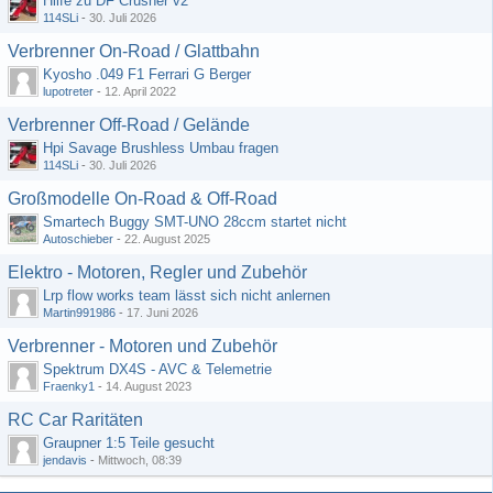
Hilfe zu DF Crusher v2
114SLi
-
30. Juli 2026
Verbrenner On-Road / Glattbahn
Kyosho .049 F1 Ferrari G Berger
lupotreter
-
12. April 2022
Verbrenner Off-Road / Gelände
Hpi Savage Brushless Umbau fragen
114SLi
-
30. Juli 2026
Großmodelle On-Road & Off-Road
Smartech Buggy SMT-UNO 28ccm startet nicht
Autoschieber
-
22. August 2025
Elektro - Motoren, Regler und Zubehör
Lrp flow works team lässt sich nicht anlernen
Martin991986
-
17. Juni 2026
Verbrenner - Motoren und Zubehör
Spektrum DX4S - AVC & Telemetrie
Fraenky1
-
14. August 2023
RC Car Raritäten
Graupner 1:5 Teile gesucht
jendavis
-
Mittwoch, 08:39