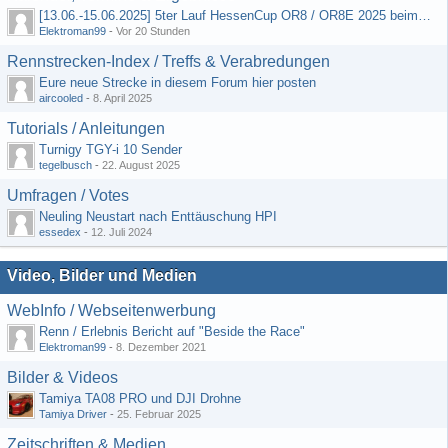
[13.06.-15.06.2025] 5ter Lauf HessenCup OR8 / OR8E 2025 beim MSC Ober-Mörlen e.V.
Elektroman99
-
Vor 20 Stunden
Rennstrecken-Index / Treffs & Verabredungen
Eure neue Strecke in diesem Forum hier posten
aircooled
-
8. April 2025
Tutorials / Anleitungen
Turnigy TGY-i 10 Sender
tegelbusch
-
22. August 2025
Umfragen / Votes
Neuling Neustart nach Enttäuschung HPI
essedex
-
12. Juli 2024
Video, Bilder und Medien
WebInfo / Webseitenwerbung
Renn / Erlebnis Bericht auf "Beside the Race"
Elektroman99
-
8. Dezember 2021
Bilder & Videos
Tamiya TA08 PRO und DJI Drohne
Tamiya Driver
-
25. Februar 2025
Zeitschriften & Medien