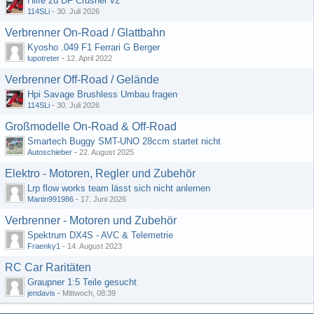
Hilfe zu DF Crusher v2
114SLi
-
30. Juli 2026
Verbrenner On-Road / Glattbahn
Kyosho .049 F1 Ferrari G Berger
lupotreter
-
12. April 2022
Verbrenner Off-Road / Gelände
Hpi Savage Brushless Umbau fragen
114SLi
-
30. Juli 2026
Großmodelle On-Road & Off-Road
Smartech Buggy SMT-UNO 28ccm startet nicht
Autoschieber
-
22. August 2025
Elektro - Motoren, Regler und Zubehör
Lrp flow works team lässt sich nicht anlernen
Martin991986
-
17. Juni 2026
Verbrenner - Motoren und Zubehör
Spektrum DX4S - AVC & Telemetrie
Fraenky1
-
14. August 2023
RC Car Raritäten
Graupner 1:5 Teile gesucht
jendavis
-
Mittwoch, 08:39