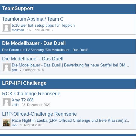
TeamSupport
Teamforum Absima / Team C
tc10 wer hat setup tipps für Teppich
mailman
-
16. Februar 2016
Die Modellbauer - Das Duell
Das Forum zur TV-Sendung "Die Modellbauer - Das Duell"
Die Modellbauer - Das Duell
Die Modellbauer - Das Duell | Bewerbung für neue Staffel bei DMAX *Werbung*
pitti
-
7. Oktober 2018
LRP-HPI Challenge
RCK-Challenge Rennserie
Xray T2 008
zelle
-
28. Dezember 2021
LRP-Offroad-Challenge Rennserie
Race Night in Lauba (LRP Offroad Challenge und freie Klassen) 25/26.08
u22
-
9. August 2018