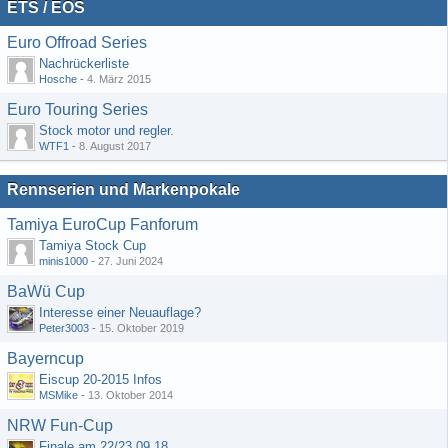
ETS / EOS
Euro Offroad Series
Nachrückerliste
Hosche
-
4. März 2015
Euro Touring Series
Stock motor und regler.
WTF1
-
8. August 2017
Rennserien und Markenpokale
Tamiya EuroCup Fanforum
Tamiya Stock Cup
minis1000
-
27. Juni 2024
BaWü Cup
Interesse einer Neuauflage?
Peter3003
-
15. Oktober 2019
Bayerncup
Eiscup 20-2015 Infos
MSMike
-
13. Oktober 2014
NRW Fun-Cup
Finale am 22/23.09.18