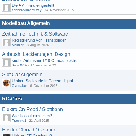
Die AMT wird eingestellt
sonnenblumenfuzzy
-
14. November 2015
Modellbau Allgemein
Zeitnahme Technik & Software
Registrierung von Transponder
Mainzer
-
8. August 2024
Airbrush, Lackierungen, Design
suche Airbrusher 1/10 Offroad elektro
Sonic0207
-
17. Februar 2022
Slot Car Allgemein
Umbau Scalextric in Carrera digital
Overtaker
-
6. Dezember 2016
RC-Cars
Elektro On-Road / Glattbahn
Wie Rollout einstellen?
Fraenky1
-
22. April 2025
Elektro Offroad / Gelände