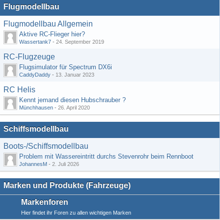
Flugmodellbau
Flugmodellbau Allgemein
Aktive RC-Flieger hier?
Wassertank7
-
24. September 2019
RC-Flugzeuge
Flugsimulator für Spectrum DX6i
CaddyDaddy
-
13. Januar 2023
RC Helis
Kennt jemand diesen Hubschrauber ?
Münchhausen
-
26. April 2020
Schiffsmodellbau
Boots-/Schiffsmodellbau
Problem mit Wassereintritt durchs Stevenrohr beim Rennboot
JohannesM
-
2. Juli 2026
Marken und Produkte (Fahrzeuge)
Markenforen
Hier findet ihr Foren zu allen wichtigen Marken