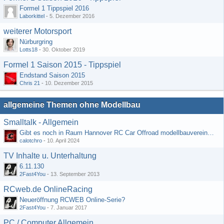
Formel 1 Tippspiel 2016
Laborkittel
-
5. Dezember 2016
weiterer Motorsport
Nürburgring
Lotts18
-
30. Oktober 2019
Formel 1 Saison 2015 - Tippspiel
Endstand Saison 2015
Chris 21
-
10. Dezember 2015
allgemeine Themen ohne Modellbau
Smalltalk - Allgemein
Gibt es noch in Raum Hannover RC Car Offroad modellbauvereine, habe selbst schon gegoogelt aber erfolglos
calotchro
-
10. April 2024
TV Inhalte u. Unterhaltung
6.11.130
2Fast4You
-
13. September 2013
RCweb.de OnlineRacing
Neueröffnung RCWEB Online-Serie?
2Fast4You
-
7. Januar 2017
PC / Computer Allgemein