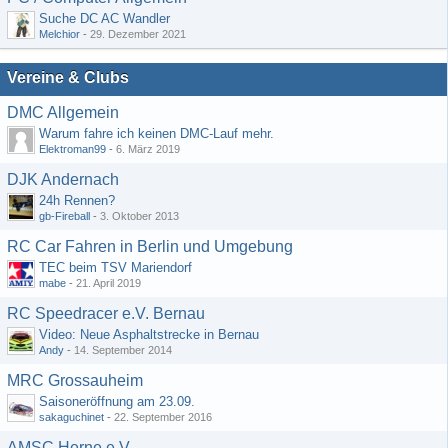
Suche DC AC Wandler
Melchior
-
29. Dezember 2021
Vereine & Clubs
DMC Allgemein
Warum fahre ich keinen DMC-Lauf mehr.
Elektroman99
-
6. März 2019
DJK Andernach
24h Rennen?
gb-Fireball
-
3. Oktober 2013
RC Car Fahren in Berlin und Umgebung
TEC beim TSV Mariendorf
mabe
-
21. April 2019
RC Speedracer e.V. Bernau
Video: Neue Asphaltstrecke in Bernau
Andy
-
14. September 2014
MRC Grossauheim
Saisoneröffnung am 23.09.
sakaguchinet
-
22. September 2016
AMSC Herne e.V.