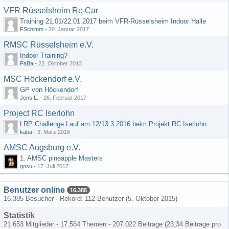
VFR Rüsselsheim Rc-Car
Training 21.01/22.01.2017 beim VFR-Rüsselsheim Indoor Halle
FSchimm
-
20. Januar 2017
RMSC Rüsselsheim e.V.
Indoor Training?
FaBa
-
22. Oktober 2013
MSC Höckendorf e.V.
GP von Höckendorf
Jens L.
-
26. Februar 2017
Project RC Iserlohn
LRP Challenge Lauf am 12/13.3.2016 beim Projekt RC Iserlohn
kaba
-
3. März 2016
AMSC Augsburg e.V.
1. AMSC pineapple Masters
gosu
-
17. Juli 2017
Benutzer online
16.385
16.385 Besucher - Rekord: 112 Benutzer (
5. Oktober 2015
)
Statistik
21.653 Mitglieder - 17.564 Themen - 207.022 Beiträge (23,34 Beiträge pro