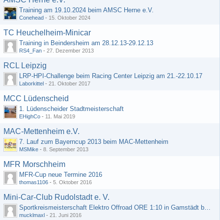
Training am 19.10.2024 beim AMSC Herne e.V.
Conehead
-
15. Oktober 2024
TC Heuchelheim-Minicar
Training in Beindersheim am 28.12.13-29.12.13
RS4_Fan
-
27. Dezember 2013
RCL Leipzig
LRP-HPI-Challenge beim Racing Center Leipzig am 21.-22.10.17
Laborkittel
-
21. Oktober 2017
MCC Lüdenscheid
1. Lüdenscheider Stadtmeisterschaft
EHighCo
-
11. Mai 2019
MAC-Mettenheim e.V.
7. Lauf zum Bayerncup 2013 beim MAC-Mettenheim
MSMike
-
8. September 2013
MFR Morschheim
MFR-Cup neue Termine 2016
thomas1106
-
5. Oktober 2016
Mini-Car-Club Rudolstadt e. V.
Sportkreismeisterschaft Elektro Offroad ORE 1:10 in Gamstädt bei Erfurt, Outdoor mit Indoor Ausweichmöglichkeit!!!
mucklmaxl
-
21. Juni 2016