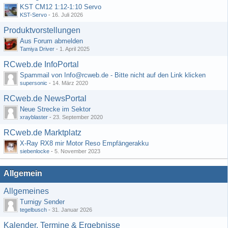
KST CM12 1:12-1:10 Servo
KST-Servo
-
16. Juli 2026
Produktvorstellungen
Aus Forum abmelden
Tamiya Driver
-
1. April 2025
RCweb.de InfoPortal
Spammail von Info@rcweb.de - Bitte nicht auf den Link klicken
supersonic
-
14. März 2020
RCweb.de NewsPortal
Neue Strecke im Sektor
xrayblaster
-
23. September 2020
RCweb.de Marktplatz
X-Ray RX8 mir Motor Reso Empfängerakku
siebenlocke
-
5. November 2023
Allgemein
Allgemeines
Turnigy Sender
tegelbusch
-
31. Januar 2026
Kalender, Termine & Ergebnisse