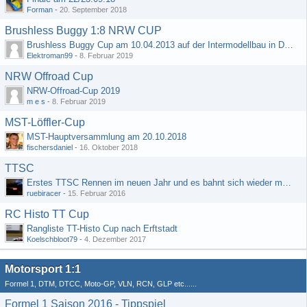
Forman
-
20. September 2018
Brushless Buggy 1:8 NRW CUP
Brushless Buggy Cup am 10.04.2013 auf der Intermodellbau in Dortmund
Elektroman99
-
8. Februar 2019
NRW Offroad Cup
NRW-Offroad-Cup 2019
m e s
-
8. Februar 2019
MST-Löffler-Cup
MST-Hauptversammlung am 20.10.2018
fischersdaniel
-
16. Oktober 2018
TTSC
Erstes TTSC Rennen im neuen Jahr und es bahnt sich wieder mal eine Rekordteilnehmerzahl an
ruebiracer
-
15. Februar 2016
RC Histo TT Cup
Rangliste TT-Histo Cup nach Erftstadt
Koelschbloot79
-
4. Dezember 2017
Motorsport 1:1
Formel 1, DTM, DTCC, Moto-GP, VLN, RCN, GLP etc......
Formel 1 Saison 2016 - Tippspiel