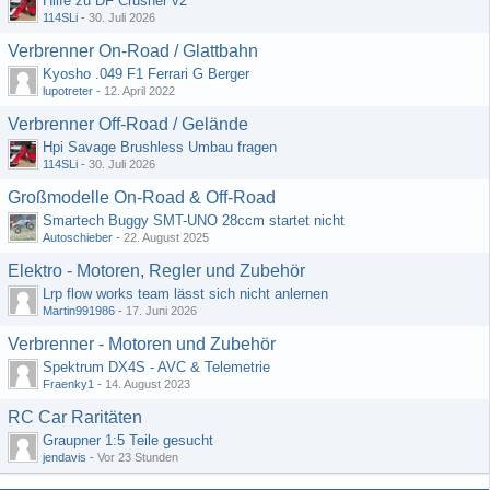
Hilfe zu DF Crusher v2
114SLi
-
30. Juli 2026
Verbrenner On-Road / Glattbahn
Kyosho .049 F1 Ferrari G Berger
lupotreter
-
12. April 2022
Verbrenner Off-Road / Gelände
Hpi Savage Brushless Umbau fragen
114SLi
-
30. Juli 2026
Großmodelle On-Road & Off-Road
Smartech Buggy SMT-UNO 28ccm startet nicht
Autoschieber
-
22. August 2025
Elektro - Motoren, Regler und Zubehör
Lrp flow works team lässt sich nicht anlernen
Martin991986
-
17. Juni 2026
Verbrenner - Motoren und Zubehör
Spektrum DX4S - AVC & Telemetrie
Fraenky1
-
14. August 2023
RC Car Raritäten
Graupner 1:5 Teile gesucht
jendavis
-
Vor 23 Stunden