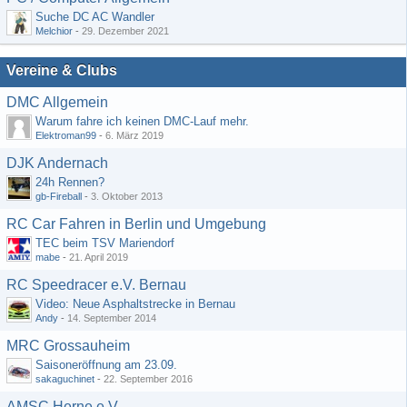
Suche DC AC Wandler
Melchior
-
29. Dezember 2021
Vereine & Clubs
DMC Allgemein
Warum fahre ich keinen DMC-Lauf mehr.
Elektroman99
-
6. März 2019
DJK Andernach
24h Rennen?
gb-Fireball
-
3. Oktober 2013
RC Car Fahren in Berlin und Umgebung
TEC beim TSV Mariendorf
mabe
-
21. April 2019
RC Speedracer e.V. Bernau
Video: Neue Asphaltstrecke in Bernau
Andy
-
14. September 2014
MRC Grossauheim
Saisoneröffnung am 23.09.
sakaguchinet
-
22. September 2016
AMSC Herne e.V.