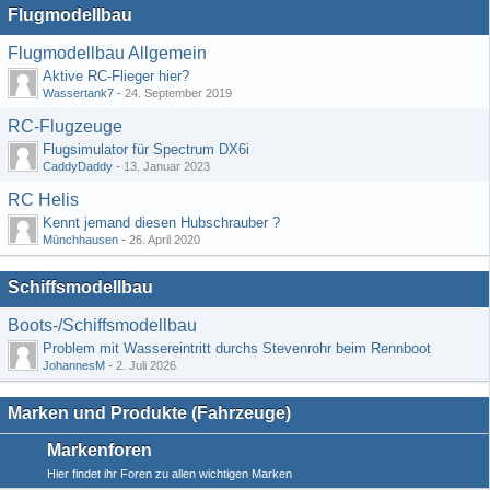
Flugmodellbau
Flugmodellbau Allgemein
Aktive RC-Flieger hier?
Wassertank7
-
24. September 2019
RC-Flugzeuge
Flugsimulator für Spectrum DX6i
CaddyDaddy
-
13. Januar 2023
RC Helis
Kennt jemand diesen Hubschrauber ?
Münchhausen
-
26. April 2020
Schiffsmodellbau
Boots-/Schiffsmodellbau
Problem mit Wassereintritt durchs Stevenrohr beim Rennboot
JohannesM
-
2. Juli 2026
Marken und Produkte (Fahrzeuge)
Markenforen
Hier findet ihr Foren zu allen wichtigen Marken