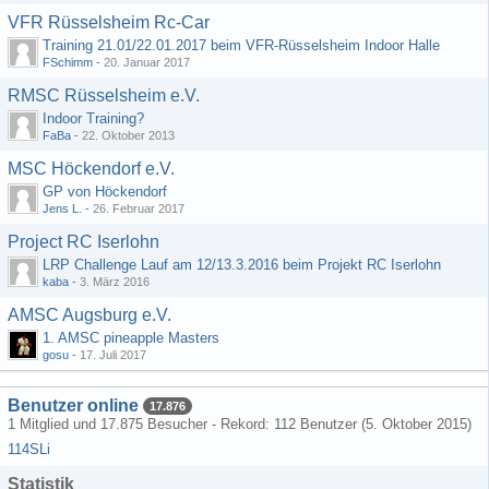
VFR Rüsselsheim Rc-Car
Training 21.01/22.01.2017 beim VFR-Rüsselsheim Indoor Halle
FSchimm
-
20. Januar 2017
RMSC Rüsselsheim e.V.
Indoor Training?
FaBa
-
22. Oktober 2013
MSC Höckendorf e.V.
GP von Höckendorf
Jens L.
-
26. Februar 2017
Project RC Iserlohn
LRP Challenge Lauf am 12/13.3.2016 beim Projekt RC Iserlohn
kaba
-
3. März 2016
AMSC Augsburg e.V.
1. AMSC pineapple Masters
gosu
-
17. Juli 2017
Benutzer online
17.876
1 Mitglied und 17.875 Besucher - Rekord: 112 Benutzer (
5. Oktober 2015
)
114SLi
Statistik