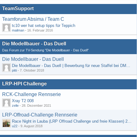
TeamSupport
Teamforum Absima / Team C
tc10 wer hat setup tipps für Teppich
mailman
-
16. Februar 2016
Die Modellbauer - Das Duell
Das Forum zur TV-Sendung "Die Modellbauer - Das Duell"
Die Modellbauer - Das Duell
Die Modellbauer - Das Duell | Bewerbung für neue Staffel bei DMAX *Werbung*
pitti
-
7. Oktober 2018
LRP-HPI Challenge
RCK-Challenge Rennserie
Xray T2 008
zelle
-
28. Dezember 2021
LRP-Offroad-Challenge Rennserie
Race Night in Lauba (LRP Offroad Challenge und freie Klassen) 25/26.08
u22
-
9. August 2018