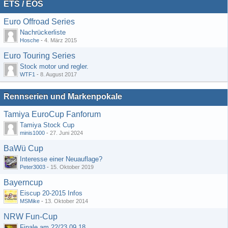
ETS / EOS
Euro Offroad Series
Nachrückerliste
Hosche
-
4. März 2015
Euro Touring Series
Stock motor und regler.
WTF1
-
8. August 2017
Rennserien und Markenpokale
Tamiya EuroCup Fanforum
Tamiya Stock Cup
minis1000
-
27. Juni 2024
BaWü Cup
Interesse einer Neuauflage?
Peter3003
-
15. Oktober 2019
Bayerncup
Eiscup 20-2015 Infos
MSMike
-
13. Oktober 2014
NRW Fun-Cup
Finale am 22/23.09.18