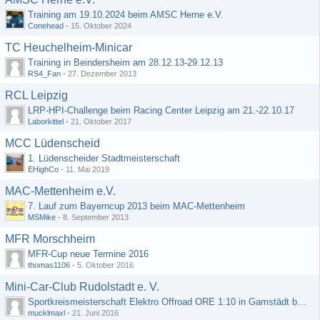
Training am 19.10.2024 beim AMSC Herne e.V.
Conehead
-
15. Oktober 2024
TC Heuchelheim-Minicar
Training in Beindersheim am 28.12.13-29.12.13
RS4_Fan
-
27. Dezember 2013
RCL Leipzig
LRP-HPI-Challenge beim Racing Center Leipzig am 21.-22.10.17
Laborkittel
-
21. Oktober 2017
MCC Lüdenscheid
1. Lüdenscheider Stadtmeisterschaft
EHighCo
-
11. Mai 2019
MAC-Mettenheim e.V.
7. Lauf zum Bayerncup 2013 beim MAC-Mettenheim
MSMike
-
8. September 2013
MFR Morschheim
MFR-Cup neue Termine 2016
thomas1106
-
5. Oktober 2016
Mini-Car-Club Rudolstadt e. V.
Sportkreismeisterschaft Elektro Offroad ORE 1:10 in Gamstädt bei Erfurt, Outdoor mit Indoor Ausweichmöglichkeit!!!
mucklmaxl
-
21. Juni 2016