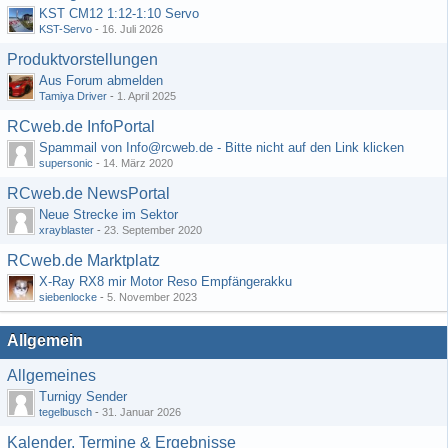
KST CM12 1:12-1:10 Servo
KST-Servo
-
16. Juli 2026
Produktvorstellungen
Aus Forum abmelden
Tamiya Driver
-
1. April 2025
RCweb.de InfoPortal
Spammail von Info@rcweb.de - Bitte nicht auf den Link klicken
supersonic
-
14. März 2020
RCweb.de NewsPortal
Neue Strecke im Sektor
xrayblaster
-
23. September 2020
RCweb.de Marktplatz
X-Ray RX8 mir Motor Reso Empfängerakku
siebenlocke
-
5. November 2023
Allgemein
Allgemeines
Turnigy Sender
tegelbusch
-
31. Januar 2026
Kalender, Termine & Ergebnisse