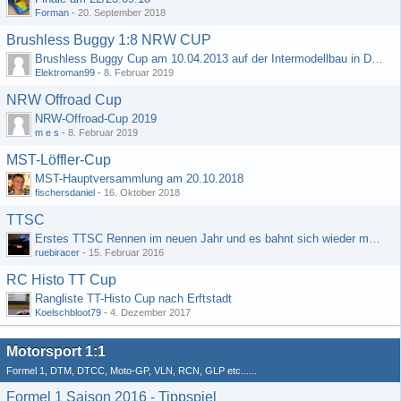
Forman
-
20. September 2018
Brushless Buggy 1:8 NRW CUP
Brushless Buggy Cup am 10.04.2013 auf der Intermodellbau in Dortmund
Elektroman99
-
8. Februar 2019
NRW Offroad Cup
NRW-Offroad-Cup 2019
m e s
-
8. Februar 2019
MST-Löffler-Cup
MST-Hauptversammlung am 20.10.2018
fischersdaniel
-
16. Oktober 2018
TTSC
Erstes TTSC Rennen im neuen Jahr und es bahnt sich wieder mal eine Rekordteilnehmerzahl an
ruebiracer
-
15. Februar 2016
RC Histo TT Cup
Rangliste TT-Histo Cup nach Erftstadt
Koelschbloot79
-
4. Dezember 2017
Motorsport 1:1
Formel 1, DTM, DTCC, Moto-GP, VLN, RCN, GLP etc......
Formel 1 Saison 2016 - Tippspiel