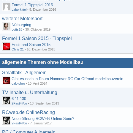
Formel 1 Tippspiel 2016
Laborkittel
-
5. Dezember 2016
weiterer Motorsport
Nürburgring
Lotts18
-
30. Oktober 2019
Formel 1 Saison 2015 - Tippspiel
Endstand Saison 2015
Chris 21
-
10. Dezember 2015
allgemeine Themen ohne Modellbau
Smalltalk - Allgemein
Gibt es noch in Raum Hannover RC Car Offroad modellbauvereine, habe selbst schon gegoogelt aber erfolglos
calotchro
-
10. April 2024
TV Inhalte u. Unterhaltung
6.11.130
2Fast4You
-
13. September 2013
RCweb.de OnlineRacing
Neueröffnung RCWEB Online-Serie?
2Fast4You
-
7. Januar 2017
PC / Computer Allgemein