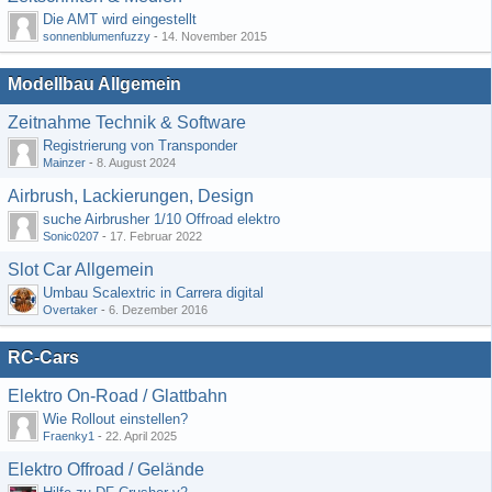
Die AMT wird eingestellt
sonnenblumenfuzzy
-
14. November 2015
Modellbau Allgemein
Zeitnahme Technik & Software
Registrierung von Transponder
Mainzer
-
8. August 2024
Airbrush, Lackierungen, Design
suche Airbrusher 1/10 Offroad elektro
Sonic0207
-
17. Februar 2022
Slot Car Allgemein
Umbau Scalextric in Carrera digital
Overtaker
-
6. Dezember 2016
RC-Cars
Elektro On-Road / Glattbahn
Wie Rollout einstellen?
Fraenky1
-
22. April 2025
Elektro Offroad / Gelände