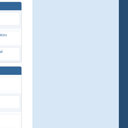
ektro
al