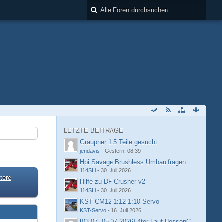
LETZTE BEITRÄGE
Graupner 1:5 Teile gesucht
jendavis
-
Gestern, 08:39
Hpi Savage Brushless Umbau fragen
114SLi
-
30. Juli 2026
tere
Hilfe zu DF Crusher v2
114SLi
-
30. Juli 2026
KST CM12 1:12-1:10 Servo
KST-Servo
-
16. Juli 2026
[03.07.-05.07.2026] 4ter Lauf HessenCup OR8 /