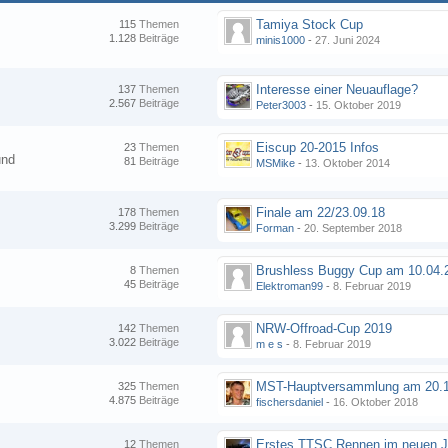
Tamiya Stock Cup
115
Themen
1.128
Beiträge
minis1000
-
27. Juni 2024
Interesse einer Neuauflage?
137
Themen
2.567
Beiträge
Peter3003
-
15. Oktober 2019
Eiscup 20-2015 Infos
23
Themen
und
81
Beiträge
MSMike
-
13. Oktober 2014
Finale am 22/23.09.18
178
Themen
3.299
Beiträge
Forman
-
20. September 2018
8
Themen
45
Beiträge
Elektroman99
-
8. Februar 2019
NRW-Offroad-Cup 2019
142
Themen
3.022
Beiträge
m e s
-
8. Februar 2019
MST-Hauptversammlung am 20.1
325
Themen
4.875
Beiträge
fischersdaniel
-
16. Oktober 2018
12
Themen