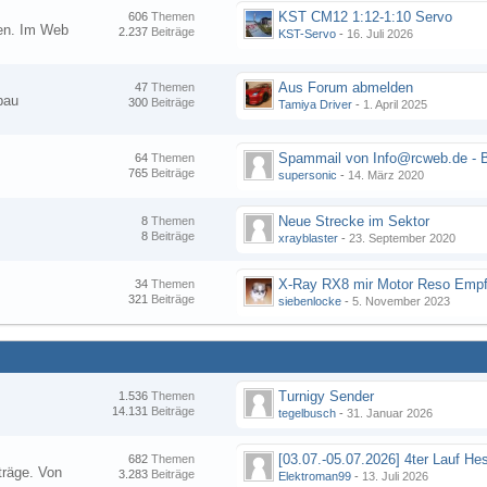
KST CM12 1:12-1:10 Servo
606
Themen
nen. Im Web
2.237
Beiträge
KST-Servo
-
16. Juli 2026
Aus Forum abmelden
47
Themen
bau
300
Beiträge
Tamiya Driver
-
1. April 2025
64
Themen
765
Beiträge
supersonic
-
14. März 2020
Neue Strecke im Sektor
8
Themen
8
Beiträge
xrayblaster
-
23. September 2020
34
Themen
321
Beiträge
siebenlocke
-
5. November 2023
Turnigy Sender
1.536
Themen
14.131
Beiträge
tegelbusch
-
31. Januar 2026
682
Themen
träge. Von
3.283
Beiträge
Elektroman99
-
13. Juli 2026