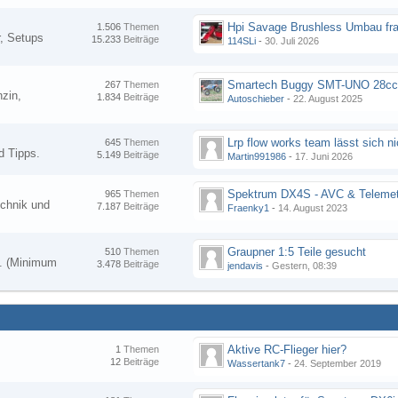
Hpi Savage Brushless Umbau fr
1.506
Themen
, Setups
15.233
Beiträge
114SLi
-
30. Juli 2026
267
Themen
zin,
1.834
Beiträge
Autoschieber
-
22. August 2025
645
Themen
d Tipps.
5.149
Beiträge
Martin991986
-
17. Juni 2026
Spektrum DX4S - AVC & Telemet
965
Themen
chnik und
7.187
Beiträge
Fraenky1
-
14. August 2023
Graupner 1:5 Teile gesucht
510
Themen
en. (Minimum
3.478
Beiträge
jendavis
-
Gestern, 08:39
Aktive RC-Flieger hier?
1
Themen
12
Beiträge
Wassertank7
-
24. September 2019