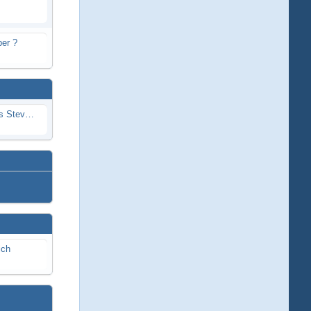
er ?
Problem mit Wassereintritt durchs Stevenrohr beim Rennboot
ich