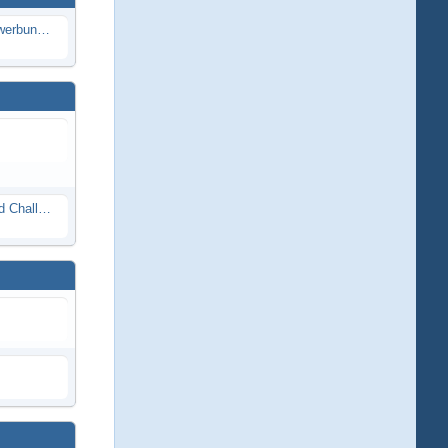
Die Modellbauer - Das Duell | Bewerbung für neue Staffel bei DMAX *Werbung*
Race Night in Lauba (LRP Offroad Challenge und freie Klassen) 25/26.08