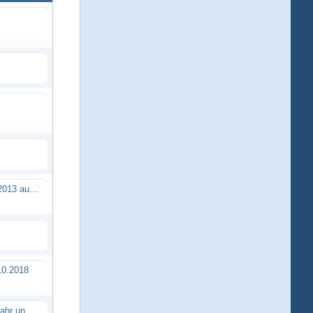
Brushless Buggy Cup am 10.04.2013 auf der Intermodellbau in Dortmund
0.2018
Erstes TTSC Rennen im neuen Jahr und es bahnt sich wieder mal eine Rekordteilnehmerzahl an