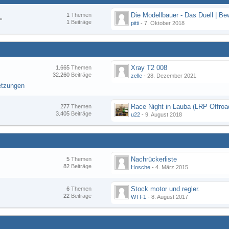
1
Themen
"
1
Beiträge
pitti
-
7. Oktober 2018
Xray T2 008
1.665
Themen
32.260
Beiträge
zelle
-
28. Dezember 2021
etzungen
277
Themen
3.405
Beiträge
u22
-
9. August 2018
Nachrückerliste
5
Themen
82
Beiträge
Hosche
-
4. März 2015
Stock motor und regler.
6
Themen
22
Beiträge
WTF1
-
8. August 2017