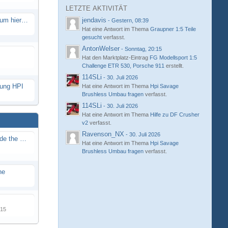
LETZTE AKTIVITÄT
Eure neue Strecke in diesem Forum hier posten
jendavis
-
Gestern, 08:39
Hat eine Antwort im Thema
Graupner 1:5 Teile
gesucht
verfasst.
AntonWelser
-
Sonntag, 20:15
Hat den Marktplatz-Eintrag
FG Modellsport 1:5
Challenge ETR 530, Porsche 911
erstellt.
114SLi
-
30. Juli 2026
hung HPI
Hat eine Antwort im Thema
Hpi Savage
Brushless Umbau fragen
verfasst.
114SLi
-
30. Juli 2026
Hat eine Antwort im Thema
Hilfe zu DF Crusher
v2
verfasst.
Ravenson_NX
-
30. Juli 2026
Renn / Erlebnis Bericht auf "Beside the Race"
Hat eine Antwort im Thema
Hpi Savage
Brushless Umbau fragen
verfasst.
ne
015