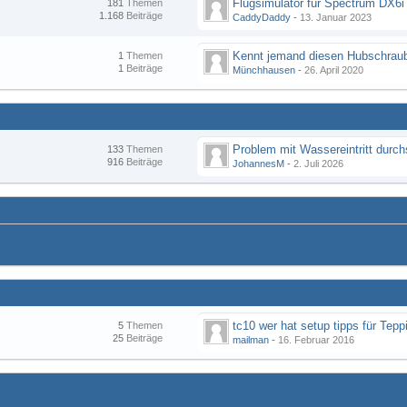
Flugsimulator für Spectrum DX6i
181
Themen
1.168
Beiträge
CaddyDaddy
-
13. Januar 2023
Kennt jemand diesen Hubschraub
1
Themen
1
Beiträge
Münchhausen
-
26. April 2020
133
Themen
916
Beiträge
JohannesM
-
2. Juli 2026
tc10 wer hat setup tipps für Tepp
5
Themen
25
Beiträge
mailman
-
16. Februar 2016