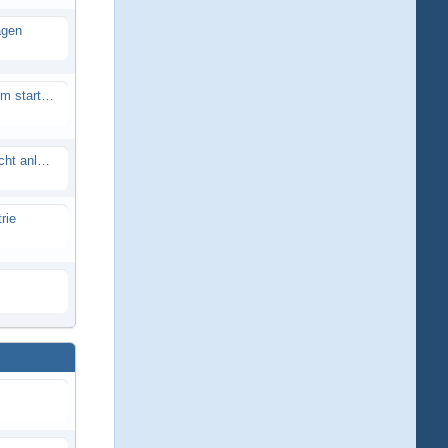
agen
Smartech Buggy SMT-UNO 28ccm startet nicht
Lrp flow works team lässt sich nicht anlernen
rie