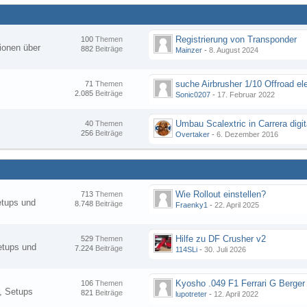
Registrierung von Transponder
100
Themen
ionen über
882
Beiträge
Mainzer
-
8. August 2024
suche Airbrusher 1/10 Offroad el
71
Themen
2.085
Beiträge
Sonic0207
-
17. Februar 2022
Umbau Scalextric in Carrera digit
40
Themen
256
Beiträge
Overtaker
-
6. Dezember 2016
Wie Rollout einstellen?
713
Themen
etups und
8.748
Beiträge
Fraenky1
-
22. April 2025
Hilfe zu DF Crusher v2
529
Themen
etups und
7.224
Beiträge
114SLi
-
30. Juli 2026
Kyosho .049 F1 Ferrari G Berger
106
Themen
, Setups
821
Beiträge
lupotreter
-
12. April 2022