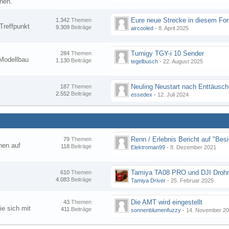
nen.
1.342
Themen
Treffpunkt
9.309
Beiträge
aircooled
-
8. April 2025
Turnigy TGY-i 10 Sender
284
Themen
Modellbau
1.130
Beiträge
tegelbusch
-
22. August 2025
Neuling Neustart nach Enttäusc
187
Themen
2.552
Beiträge
essedex
-
12. Juli 2024
79
Themen
hen auf
118
Beiträge
Elektroman99
-
8. Dezember 2021
Tamiya TA08 PRO und DJI Droh
610
Themen
4.083
Beiträge
Tamiya Driver
-
25. Februar 2025
Die AMT wird eingestellt
43
Themen
ie sich mit
411
Beiträge
sonnenblumenfuzzy
-
14. November 2