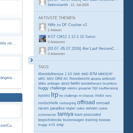
Elektroman99
-
13. Juli 2026
AKTIVSTE THEMEN
Hilfe zu DF Crusher v2
1 Antwort
KST CM12 1:12-1:10 Servo
0 Antworten
Spammail von Info@rcweb.de - Bitte nicht auf den Link klicken
[03.07.-05.07.2026] 4ter Lauf HessenCup OR8 /
0 Antworten
TAGS
#besidetherace
1:10
BTM
2WD
4WD
MMOEXP
X-Ray RX8 mir Motor Reso Empfängerakku
OR8
Rennbericht
MRC
MSV
RC
absima
airbrush
berlin
akku
asso
anfänger
besidetherace
brushless
buggy
challenge
hpi
elektro
graupner
kaufberatung
lrp
kyosho
motor
lrp challenge
m-chassis
norc
offroad
onroad
nordschleife
nürburgring
racers paradise
rennen
regler
reifen
rookie
tamiya
schumacher
team associated
teppichstrecke
tourenwagen
training
traxxas
xray
truggy
tt-01
[03.07.-05.07.2026] 4ter Lauf HessenCup OR8 / OR8E 2026 beim MSV Linsengericht e.V.