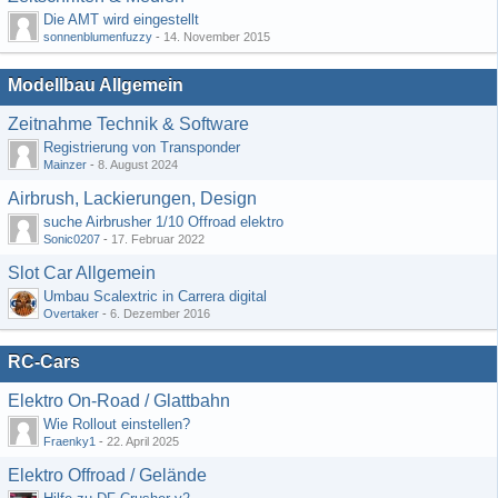
Die AMT wird eingestellt
sonnenblumenfuzzy
-
14. November 2015
Modellbau Allgemein
Zeitnahme Technik & Software
Registrierung von Transponder
Mainzer
-
8. August 2024
Airbrush, Lackierungen, Design
suche Airbrusher 1/10 Offroad elektro
Sonic0207
-
17. Februar 2022
Slot Car Allgemein
Umbau Scalextric in Carrera digital
Overtaker
-
6. Dezember 2016
RC-Cars
Elektro On-Road / Glattbahn
Wie Rollout einstellen?
Fraenky1
-
22. April 2025
Elektro Offroad / Gelände