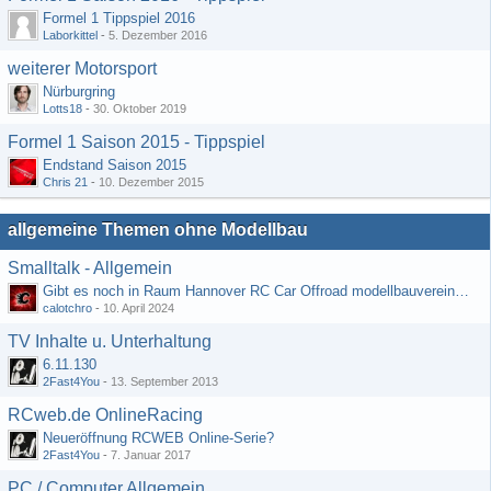
Formel 1 Tippspiel 2016
Laborkittel
-
5. Dezember 2016
weiterer Motorsport
Nürburgring
Lotts18
-
30. Oktober 2019
Formel 1 Saison 2015 - Tippspiel
Endstand Saison 2015
Chris 21
-
10. Dezember 2015
allgemeine Themen ohne Modellbau
Smalltalk - Allgemein
Gibt es noch in Raum Hannover RC Car Offroad modellbauvereine, habe selbst schon gegoogelt aber erfolglos
calotchro
-
10. April 2024
TV Inhalte u. Unterhaltung
6.11.130
2Fast4You
-
13. September 2013
RCweb.de OnlineRacing
Neueröffnung RCWEB Online-Serie?
2Fast4You
-
7. Januar 2017
PC / Computer Allgemein