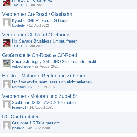
Hilfe zu DF Crusher v2
114SLi
-
30. Juli 2026
Verbrenner On-Road / Glattbahn
Kyosho .049 F1 Ferrari G Berger
lupotreter
-
12. April 2022
Verbrenner Off-Road / Gelände
Hpi Savage Brushless Umbau fragen
114SLi
-
30. Juli 2026
Großmodelle On-Road & Off-Road
Smartech Buggy SMT-UNO 28ccm startet nicht
Autoschieber
-
22. August 2025
Elektro - Motoren, Regler und Zubehör
Lrp flow works team lässt sich nicht anlernen
Martin991986
-
17. Juni 2026
Verbrenner - Motoren und Zubehör
Spektrum DX4S - AVC & Telemetrie
Fraenky1
-
14. August 2023
RC Car Raritäten
Graupner 1:5 Teile gesucht
jendavis
-
Vor 16 Stunden