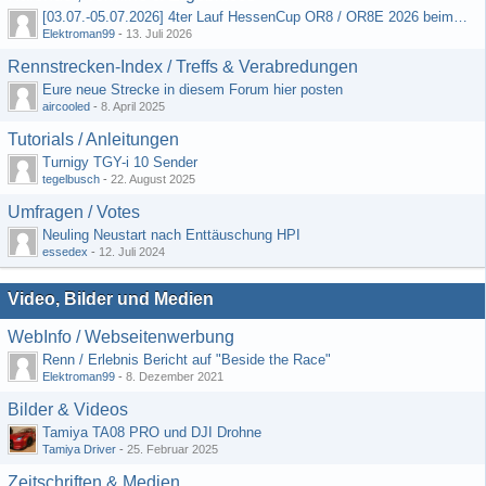
[03.07.-05.07.2026] 4ter Lauf HessenCup OR8 / OR8E 2026 beim MSV Linsengericht e.V.
Elektroman99
-
13. Juli 2026
Rennstrecken-Index / Treffs & Verabredungen
Eure neue Strecke in diesem Forum hier posten
aircooled
-
8. April 2025
Tutorials / Anleitungen
Turnigy TGY-i 10 Sender
tegelbusch
-
22. August 2025
Umfragen / Votes
Neuling Neustart nach Enttäuschung HPI
essedex
-
12. Juli 2024
Video, Bilder und Medien
WebInfo / Webseitenwerbung
Renn / Erlebnis Bericht auf "Beside the Race"
Elektroman99
-
8. Dezember 2021
Bilder & Videos
Tamiya TA08 PRO und DJI Drohne
Tamiya Driver
-
25. Februar 2025
Zeitschriften & Medien