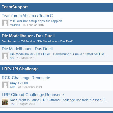
TeamSupport
Teamforum Absima / Team C
tc10 wer hat setup tipps für Teppich
mailman
-
16. Februar 2016
Die Modellbauer - Das Duell
Das Forum zur TV-Sendung "Die Modellbauer - Das Duell"
Die Modellbauer - Das Duell
Die Modellbauer - Das Duell | Bewerbung für neue Staffel bei DMAX *Werbung*
pitti
-
7. Oktober 2018
LRP-HPI Challenge
RCK-Challenge Rennserie
Xray T2 008
zelle
-
28. Dezember 2021
LRP-Offroad-Challenge Rennserie
Race Night in Lauba (LRP Offroad Challenge und freie Klassen) 25/26.08
u22
-
9. August 2018