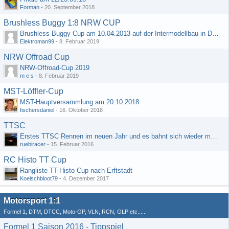
Forman
-
20. September 2018
Brushless Buggy 1:8 NRW CUP
Brushless Buggy Cup am 10.04.2013 auf der Intermodellbau in Dortmund
Elektroman99
-
8. Februar 2019
NRW Offroad Cup
NRW-Offroad-Cup 2019
m e s
-
8. Februar 2019
MST-Löffler-Cup
MST-Hauptversammlung am 20.10.2018
fischersdaniel
-
16. Oktober 2018
TTSC
Erstes TTSC Rennen im neuen Jahr und es bahnt sich wieder mal eine Rekordteilnehmerzahl an
ruebiracer
-
15. Februar 2016
RC Histo TT Cup
Rangliste TT-Histo Cup nach Erftstadt
Koelschbloot79
-
4. Dezember 2017
Motorsport 1:1
Formel 1, DTM, DTCC, Moto-GP, VLN, RCN, GLP etc......
Formel 1 Saison 2016 - Tippspiel