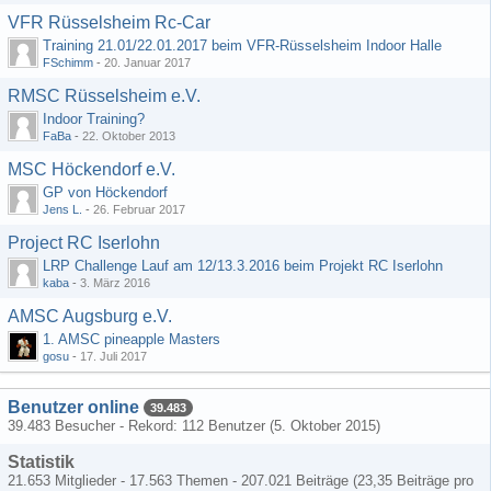
VFR Rüsselsheim Rc-Car
Training 21.01/22.01.2017 beim VFR-Rüsselsheim Indoor Halle
FSchimm
-
20. Januar 2017
RMSC Rüsselsheim e.V.
Indoor Training?
FaBa
-
22. Oktober 2013
MSC Höckendorf e.V.
GP von Höckendorf
Jens L.
-
26. Februar 2017
Project RC Iserlohn
LRP Challenge Lauf am 12/13.3.2016 beim Projekt RC Iserlohn
kaba
-
3. März 2016
AMSC Augsburg e.V.
1. AMSC pineapple Masters
gosu
-
17. Juli 2017
Benutzer online
39.483
39.483 Besucher - Rekord: 112 Benutzer (
5. Oktober 2015
)
Statistik
21.653 Mitglieder - 17.563 Themen - 207.021 Beiträge (23,35 Beiträge pro