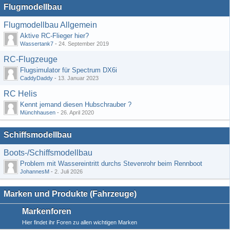
Flugmodellbau
Flugmodellbau Allgemein
Aktive RC-Flieger hier?
Wassertank7
-
24. September 2019
RC-Flugzeuge
Flugsimulator für Spectrum DX6i
CaddyDaddy
-
13. Januar 2023
RC Helis
Kennt jemand diesen Hubschrauber ?
Münchhausen
-
26. April 2020
Schiffsmodellbau
Boots-/Schiffsmodellbau
Problem mit Wassereintritt durchs Stevenrohr beim Rennboot
JohannesM
-
2. Juli 2026
Marken und Produkte (Fahrzeuge)
Markenforen
Hier findet ihr Foren zu allen wichtigen Marken