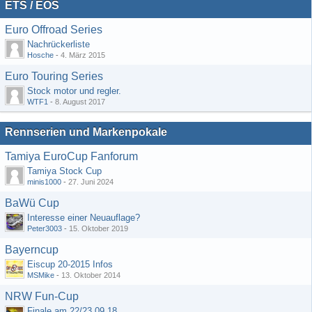
ETS / EOS
Euro Offroad Series
Nachrückerliste
Hosche
-
4. März 2015
Euro Touring Series
Stock motor und regler.
WTF1
-
8. August 2017
Rennserien und Markenpokale
Tamiya EuroCup Fanforum
Tamiya Stock Cup
minis1000
-
27. Juni 2024
BaWü Cup
Interesse einer Neuauflage?
Peter3003
-
15. Oktober 2019
Bayerncup
Eiscup 20-2015 Infos
MSMike
-
13. Oktober 2014
NRW Fun-Cup
Finale am 22/23.09.18