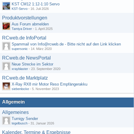
KST CM12 1:12-1:10 Servo
KST-Servo
-
16. Juli 2026
Produktvorstellungen
Aus Forum abmelden
Tamiya Driver
-
1. April 2025
RCweb.de InfoPortal
Spammail von Info@rcweb.de - Bitte nicht auf den Link klicken
supersonic
-
14. März 2020
RCweb.de NewsPortal
Neue Strecke im Sektor
xrayblaster
-
23. September 2020
RCweb.de Marktplatz
X-Ray RX8 mir Motor Reso Empfängerakku
siebenlocke
-
5. November 2023
Allgemein
Allgemeines
Turnigy Sender
tegelbusch
-
31. Januar 2026
Kalender, Termine & Ergebnisse