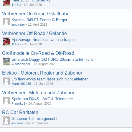
Hilfe zu DF Crusher v2
114SLi
-
30. Juli 2026
Verbrenner On-Road / Glattbahn
Kyosho .049 F1 Ferrari G Berger
lupotreter
-
12. April 2022
Verbrenner Off-Road / Gelände
Hpi Savage Brushless Umbau fragen
114SLi
-
30. Juli 2026
Großmodelle On-Road & Off-Road
Smartech Buggy SMT-UNO 28ccm startet nicht
Autoschieber
-
22. August 2025
Elektro - Motoren, Regler und Zubehör
Lrp flow works team lässt sich nicht anlernen
Martin991986
-
17. Juni 2026
Verbrenner - Motoren und Zubehör
Spektrum DX4S - AVC & Telemetrie
Fraenky1
-
14. August 2023
RC Car Raritäten
Graupner 1:5 Teile gesucht
jendavis
-
Vor 20 Stunden