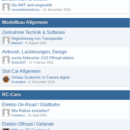
Die AMT wird eingestellt
sonnenblumenfuzzy
-
14. November 2015
Modellbau Allgemein
Zeitnahme Technik & Software
Registrierung von Transponder
Mainzer
-
8. August 2024
Airbrush, Lackierungen, Design
suche Airbrusher 1/10 Offroad elektro
Sonic0207
-
17. Februar 2022
Slot Car Allgemein
Umbau Scalextric in Carrera digital
Overtaker
-
6. Dezember 2016
RC-Cars
Elektro On-Road / Glattbahn
Wie Rollout einstellen?
Fraenky1
-
22. April 2025
Elektro Offroad / Gelände