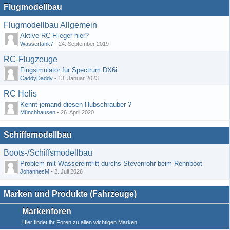
Flugmodellbau
Flugmodellbau Allgemein
Aktive RC-Flieger hier?
Wassertank7
-
24. September 2019
RC-Flugzeuge
Flugsimulator für Spectrum DX6i
CaddyDaddy
-
13. Januar 2023
RC Helis
Kennt jemand diesen Hubschrauber ?
Münchhausen
-
26. April 2020
Schiffsmodellbau
Boots-/Schiffsmodellbau
Problem mit Wassereintritt durchs Stevenrohr beim Rennboot
JohannesM
-
2. Juli 2026
Marken und Produkte (Fahrzeuge)
Markenforen
Hier findet ihr Foren zu allen wichtigen Marken