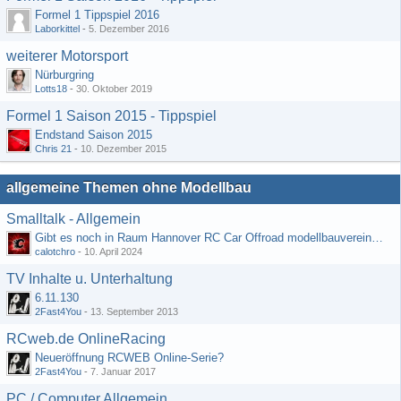
Formel 1 Tippspiel 2016
Laborkittel
-
5. Dezember 2016
weiterer Motorsport
Nürburgring
Lotts18
-
30. Oktober 2019
Formel 1 Saison 2015 - Tippspiel
Endstand Saison 2015
Chris 21
-
10. Dezember 2015
allgemeine Themen ohne Modellbau
Smalltalk - Allgemein
Gibt es noch in Raum Hannover RC Car Offroad modellbauvereine, habe selbst schon gegoogelt aber erfolglos
calotchro
-
10. April 2024
TV Inhalte u. Unterhaltung
6.11.130
2Fast4You
-
13. September 2013
RCweb.de OnlineRacing
Neueröffnung RCWEB Online-Serie?
2Fast4You
-
7. Januar 2017
PC / Computer Allgemein