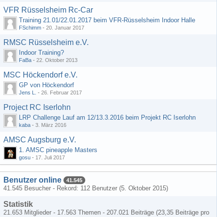
VFR Rüsselsheim Rc-Car
Training 21.01/22.01.2017 beim VFR-Rüsselsheim Indoor Halle
FSchimm
-
20. Januar 2017
RMSC Rüsselsheim e.V.
Indoor Training?
FaBa
-
22. Oktober 2013
MSC Höckendorf e.V.
GP von Höckendorf
Jens L.
-
26. Februar 2017
Project RC Iserlohn
LRP Challenge Lauf am 12/13.3.2016 beim Projekt RC Iserlohn
kaba
-
3. März 2016
AMSC Augsburg e.V.
1. AMSC pineapple Masters
gosu
-
17. Juli 2017
Benutzer online
41.545
41.545 Besucher - Rekord: 112 Benutzer (
5. Oktober 2015
)
Statistik
21.653 Mitglieder - 17.563 Themen - 207.021 Beiträge (23,35 Beiträge pro