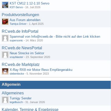
KST CM12 1:12-1:10 Servo
KST-Servo
-
16. Juli 2026
Produktvorstellungen
Aus Forum abmelden
Tamiya Driver
-
1. April 2025
RCweb.de InfoPortal
Spammail von Info@rcweb.de - Bitte nicht auf den Link klicken
supersonic
-
14. März 2020
RCweb.de NewsPortal
Neue Strecke im Sektor
xrayblaster
-
23. September 2020
RCweb.de Marktplatz
X-Ray RX8 mir Motor Reso Empfängerakku
siebenlocke
-
5. November 2023
Allgemein
Allgemeines
Turnigy Sender
tegelbusch
-
31. Januar 2026
Kalender, Termine & Ergebnisse