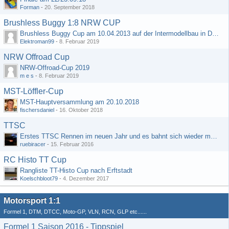
Forman
-
20. September 2018
Brushless Buggy 1:8 NRW CUP
Brushless Buggy Cup am 10.04.2013 auf der Intermodellbau in Dortmund
Elektroman99
-
8. Februar 2019
NRW Offroad Cup
NRW-Offroad-Cup 2019
m e s
-
8. Februar 2019
MST-Löffler-Cup
MST-Hauptversammlung am 20.10.2018
fischersdaniel
-
16. Oktober 2018
TTSC
Erstes TTSC Rennen im neuen Jahr und es bahnt sich wieder mal eine Rekordteilnehmerzahl an
ruebiracer
-
15. Februar 2016
RC Histo TT Cup
Rangliste TT-Histo Cup nach Erftstadt
Koelschbloot79
-
4. Dezember 2017
Motorsport 1:1
Formel 1, DTM, DTCC, Moto-GP, VLN, RCN, GLP etc......
Formel 1 Saison 2016 - Tippspiel