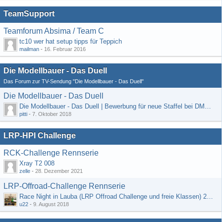
TeamSupport
Teamforum Absima / Team C
tc10 wer hat setup tipps für Teppich
mailman
-
16. Februar 2016
Die Modellbauer - Das Duell
Das Forum zur TV-Sendung "Die Modellbauer - Das Duell"
Die Modellbauer - Das Duell
Die Modellbauer - Das Duell | Bewerbung für neue Staffel bei DMAX *Werbung*
pitti
-
7. Oktober 2018
LRP-HPI Challenge
RCK-Challenge Rennserie
Xray T2 008
zelle
-
28. Dezember 2021
LRP-Offroad-Challenge Rennserie
Race Night in Lauba (LRP Offroad Challenge und freie Klassen) 25/26.08
u22
-
9. August 2018