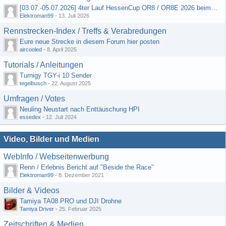
[03.07.-05.07.2026] 4ter Lauf HessenCup OR8 / OR8E 2026 beim MSV Linsengericht e.V.
Elektroman99
-
13. Juli 2026
Rennstrecken-Index / Treffs & Verabredungen
Eure neue Strecke in diesem Forum hier posten
aircooled
-
8. April 2025
Tutorials / Anleitungen
Turnigy TGY-i 10 Sender
tegelbusch
-
22. August 2025
Umfragen / Votes
Neuling Neustart nach Enttäuschung HPI
essedex
-
12. Juli 2024
Video, Bilder und Medien
WebInfo / Webseitenwerbung
Renn / Erlebnis Bericht auf "Beside the Race"
Elektroman99
-
8. Dezember 2021
Bilder & Videos
Tamiya TA08 PRO und DJI Drohne
Tamiya Driver
-
25. Februar 2025
Zeitschriften & Medien