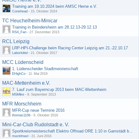
Training am 19.10.2024 beim AMSC Herne e.V.
Conehead
-
15. Oktober 2024
TC Heuchelheim-Minicar
Training in Beindersheim am 28.12.13-29.12.13
RS4_Fan
-
27. Dezember 2013
RCL Leipzig
LRP-HPI-Challenge beim Racing Center Leipzig am 21.-22.10.17
Laborkittel
-
21. Oktober 2017
MCC Lüdenscheid
1. Lüdenscheider Stadtmeisterschaft
EHighCo
-
11. Mai 2019
MAC-Mettenheim e.V.
7. Lauf zum Bayerncup 2013 beim MAC-Mettenheim
MSMike
-
8. September 2013
MFR Morschheim
MFR-Cup neue Termine 2016
thomas1106
-
5. Oktober 2016
Mini-Car-Club Rudolstadt e. V.
Sportkreismeisterschaft Elektro Offroad ORE 1:10 in Gamstädt bei Erfurt, Outdoor mit Indoor Ausweichmöglichkeit!!!
mucklmaxl
-
21. Juni 2016