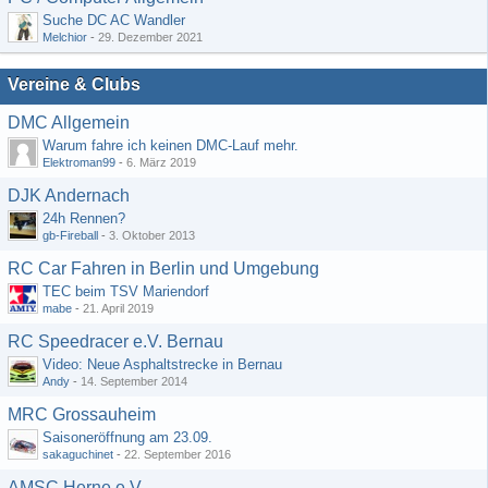
Suche DC AC Wandler
Melchior
-
29. Dezember 2021
Vereine & Clubs
DMC Allgemein
Warum fahre ich keinen DMC-Lauf mehr.
Elektroman99
-
6. März 2019
DJK Andernach
24h Rennen?
gb-Fireball
-
3. Oktober 2013
RC Car Fahren in Berlin und Umgebung
TEC beim TSV Mariendorf
mabe
-
21. April 2019
RC Speedracer e.V. Bernau
Video: Neue Asphaltstrecke in Bernau
Andy
-
14. September 2014
MRC Grossauheim
Saisoneröffnung am 23.09.
sakaguchinet
-
22. September 2016
AMSC Herne e.V.