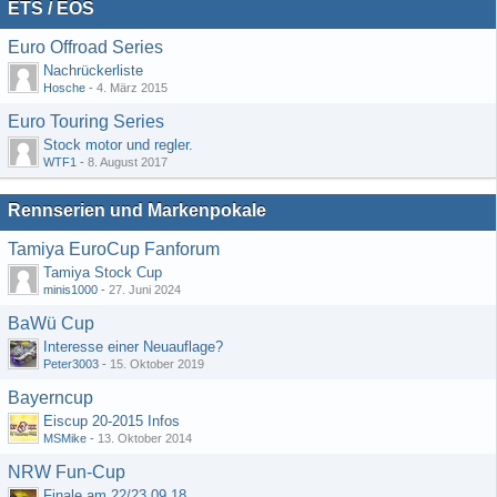
ETS / EOS
Euro Offroad Series
Nachrückerliste
Hosche
-
4. März 2015
Euro Touring Series
Stock motor und regler.
WTF1
-
8. August 2017
Rennserien und Markenpokale
Tamiya EuroCup Fanforum
Tamiya Stock Cup
minis1000
-
27. Juni 2024
BaWü Cup
Interesse einer Neuauflage?
Peter3003
-
15. Oktober 2019
Bayerncup
Eiscup 20-2015 Infos
MSMike
-
13. Oktober 2014
NRW Fun-Cup
Finale am 22/23.09.18