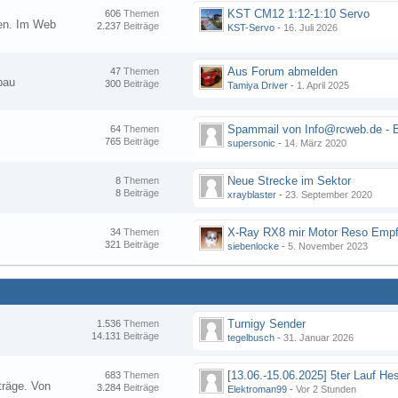
KST CM12 1:12-1:10 Servo
606
Themen
nen. Im Web
2.237
Beiträge
KST-Servo
-
16. Juli 2026
Aus Forum abmelden
47
Themen
bau
300
Beiträge
Tamiya Driver
-
1. April 2025
64
Themen
765
Beiträge
supersonic
-
14. März 2020
Neue Strecke im Sektor
8
Themen
8
Beiträge
xrayblaster
-
23. September 2020
34
Themen
321
Beiträge
siebenlocke
-
5. November 2023
Turnigy Sender
1.536
Themen
14.131
Beiträge
tegelbusch
-
31. Januar 2026
683
Themen
träge. Von
3.284
Beiträge
Elektroman99
-
Vor 2 Stunden