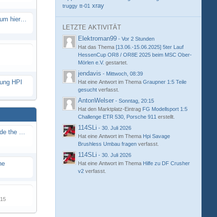
xray
truggy
tt-01
Eure neue Strecke in diesem Forum hier posten
LETZTE AKTIVITÄT
Elektroman99
-
Vor 2 Stunden
Hat das Thema
[13.06.-15.06.2025] 5ter Lauf
HessenCup OR8 / OR8E 2025 beim MSC Ober-
Mörlen e.V.
gestartet.
jendavis
-
Mittwoch, 08:39
hung HPI
Hat eine Antwort im Thema
Graupner 1:5 Teile
gesucht
verfasst.
AntonWelser
-
Sonntag, 20:15
Hat den Marktplatz-Eintrag
FG Modellsport 1:5
Challenge ETR 530, Porsche 911
erstellt.
114SLi
-
30. Juli 2026
Renn / Erlebnis Bericht auf "Beside the Race"
Hat eine Antwort im Thema
Hpi Savage
Brushless Umbau fragen
verfasst.
114SLi
-
30. Juli 2026
ne
Hat eine Antwort im Thema
Hilfe zu DF Crusher
v2
verfasst.
015