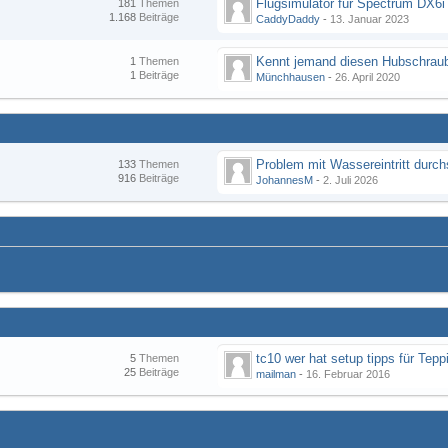
Flugsimulator für Spectrum DX6i
181
Themen
1.168
Beiträge
CaddyDaddy
-
13. Januar 2023
Kennt jemand diesen Hubschraub
1
Themen
1
Beiträge
Münchhausen
-
26. April 2020
133
Themen
916
Beiträge
JohannesM
-
2. Juli 2026
tc10 wer hat setup tipps für Tepp
5
Themen
25
Beiträge
mailman
-
16. Februar 2016