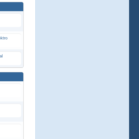
ektro
al