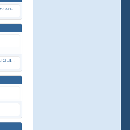
Die Modellbauer - Das Duell | Bewerbung für neue Staffel bei DMAX *Werbung*
Race Night in Lauba (LRP Offroad Challenge und freie Klassen) 25/26.08