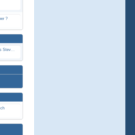
er ?
Problem mit Wassereintritt durchs Stevenrohr beim Rennboot
ich