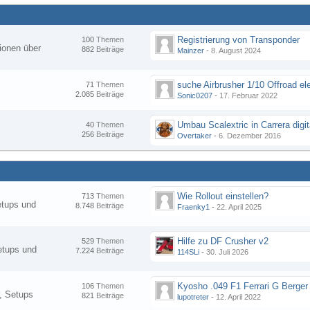
Registrierung von Transponder
100
Themen
ionen über
882
Beiträge
Mainzer
-
8. August 2024
suche Airbrusher 1/10 Offroad el
71
Themen
2.085
Beiträge
Sonic0207
-
17. Februar 2022
Umbau Scalextric in Carrera digit
40
Themen
256
Beiträge
Overtaker
-
6. Dezember 2016
Wie Rollout einstellen?
713
Themen
etups und
8.748
Beiträge
Fraenky1
-
22. April 2025
Hilfe zu DF Crusher v2
529
Themen
etups und
7.224
Beiträge
114SLi
-
30. Juli 2026
Kyosho .049 F1 Ferrari G Berger
106
Themen
, Setups
821
Beiträge
lupotreter
-
12. April 2022