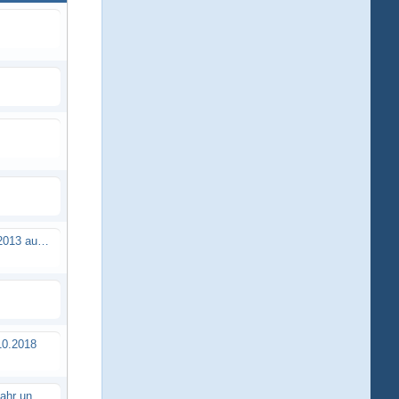
Brushless Buggy Cup am 10.04.2013 auf der Intermodellbau in Dortmund
0.2018
Erstes TTSC Rennen im neuen Jahr und es bahnt sich wieder mal eine Rekordteilnehmerzahl an