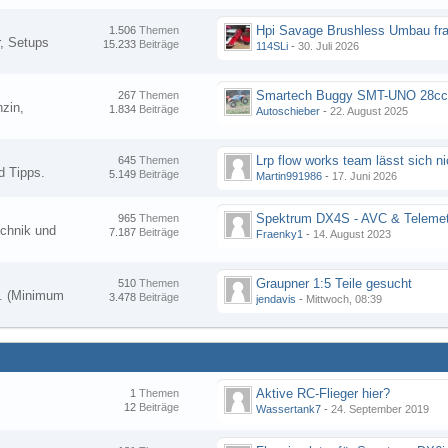
Hpi Savage Brushless Umbau fr
1.506
Themen
, Setups
15.233
Beiträge
114SLi
-
30. Juli 2026
267
Themen
zin,
1.834
Beiträge
Autoschieber
-
22. August 2025
645
Themen
d Tipps.
5.149
Beiträge
Martin991986
-
17. Juni 2026
Spektrum DX4S - AVC & Telemet
965
Themen
chnik und
7.187
Beiträge
Fraenky1
-
14. August 2023
Graupner 1:5 Teile gesucht
510
Themen
en. (Minimum
3.478
Beiträge
jendavis
-
Mittwoch, 08:39
Aktive RC-Flieger hier?
1
Themen
12
Beiträge
Wassertank7
-
24. September 2019