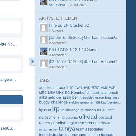
KST-Servo
-
16. Juli 2026
AKTIVSTE THEMEN
Hilfe zu DF Crusher v2
1 Antwort
[13.06.-15.06.2025] 5ter Lauf HessenCup OR8 /
0 Antworten
Spammail von Info@rcweb.de - Bitte nicht auf den Link klicken
KST CM12 1:12-1:10 Servo
0 Antworten
[03.07.-05.07.2026] 4ter Lauf HessenCup OR8 /
0 Antworten
X-Ray RX8 mir Motor Reso Empfängerakku
TAGS
#besidetherace
1:10
BTM
2WD
4WD
MMOEXP
OR8
Rennbericht
MRC
MSV
RC
absima
airbrush
berlin
akku
asso
anfänger
besidetherace
brushless
buggy
challenge
hpi
elektro
graupner
kaufberatung
lrp
kyosho
motor
lrp challenge
m-chassis
norc
offroad
onroad
nordschleife
nürburgring
racers paradise
rennen
regler
reifen
rookie
tamiya
[13.06.-15.06.2025] 5ter Lauf HessenCup OR8 / OR8E 2025 beim MSC Ober-Mörlen e.V.
schumacher
team associated
teppichstrecke
tourenwagen
training
traxxas