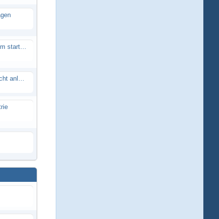
agen
Smartech Buggy SMT-UNO 28ccm startet nicht
Lrp flow works team lässt sich nicht anlernen
rie