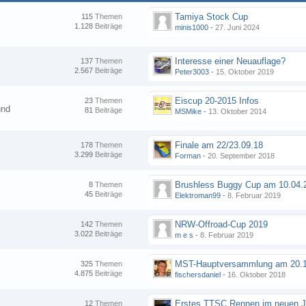
Tamiya Stock Cup
115
Themen
1.128
Beiträge
minis1000
-
27. Juni 2024
Interesse einer Neuauflage?
137
Themen
2.567
Beiträge
Peter3003
-
15. Oktober 2019
Eiscup 20-2015 Infos
23
Themen
und
81
Beiträge
MSMike
-
13. Oktober 2014
Finale am 22/23.09.18
178
Themen
3.299
Beiträge
Forman
-
20. September 2018
8
Themen
45
Beiträge
Elektroman99
-
8. Februar 2019
NRW-Offroad-Cup 2019
142
Themen
3.022
Beiträge
m e s
-
8. Februar 2019
MST-Hauptversammlung am 20.1
325
Themen
4.875
Beiträge
fischersdaniel
-
16. Oktober 2018
12
Themen