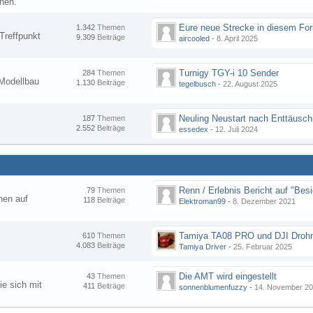
nen.
1.342
Themen
Treffpunkt
9.309
Beiträge
aircooled
-
8. April 2025
Turnigy TGY-i 10 Sender
284
Themen
Modellbau
1.130
Beiträge
tegelbusch
-
22. August 2025
Neuling Neustart nach Enttäusc
187
Themen
2.552
Beiträge
essedex
-
12. Juli 2024
79
Themen
hen auf
118
Beiträge
Elektroman99
-
8. Dezember 2021
Tamiya TA08 PRO und DJI Droh
610
Themen
4.083
Beiträge
Tamiya Driver
-
25. Februar 2025
Die AMT wird eingestellt
43
Themen
ie sich mit
411
Beiträge
sonnenblumenfuzzy
-
14. November 2