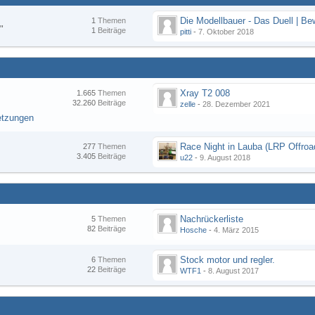
1
Themen
"
1
Beiträge
pitti
-
7. Oktober 2018
Xray T2 008
1.665
Themen
32.260
Beiträge
zelle
-
28. Dezember 2021
etzungen
277
Themen
3.405
Beiträge
u22
-
9. August 2018
Nachrückerliste
5
Themen
82
Beiträge
Hosche
-
4. März 2015
Stock motor und regler.
6
Themen
22
Beiträge
WTF1
-
8. August 2017