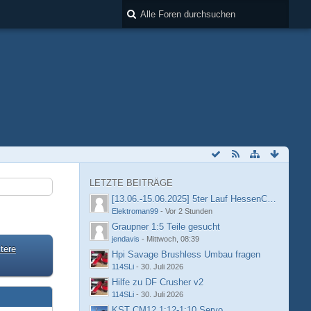
LETZTE BEITRÄGE
[13.06.-15.06.2025] 5ter Lauf HessenCup OR8 /
Elektroman99
-
Vor 2 Stunden
Graupner 1:5 Teile gesucht
jendavis
-
Mittwoch, 08:39
tere
Hpi Savage Brushless Umbau fragen
114SLi
-
30. Juli 2026
Hilfe zu DF Crusher v2
114SLi
-
30. Juli 2026
KST CM12 1:12-1:10 Servo