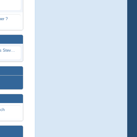
er ?
Problem mit Wassereintritt durchs Stevenrohr beim Rennboot
ich