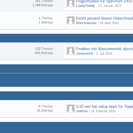
Flugsimulator für Spectrum DX6i
181
Themen
1.168
Beiträge
CaddyDaddy
-
13. Januar 2023
Kennt jemand diesen Hubschraub
1
Themen
1
Beiträge
Münchhausen
-
26. April 2020
133
Themen
916
Beiträge
JohannesM
-
2. Juli 2026
tc10 wer hat setup tipps für Tepp
5
Themen
25
Beiträge
mailman
-
16. Februar 2016