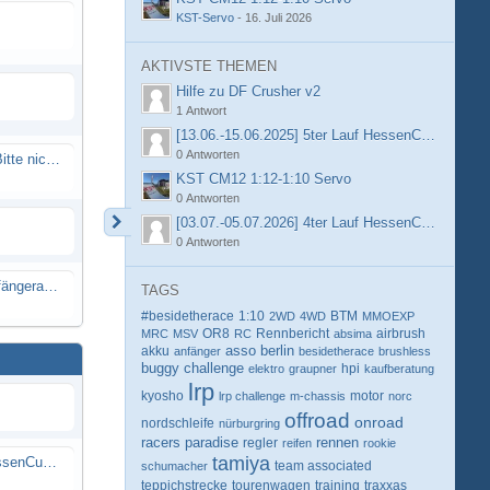
KST-Servo
-
16. Juli 2026
AKTIVSTE THEMEN
Hilfe zu DF Crusher v2
1 Antwort
[13.06.-15.06.2025] 5ter Lauf HessenCup OR8 /
0 Antworten
Spammail von Info@rcweb.de - Bitte nicht auf den Link klicken
KST CM12 1:12-1:10 Servo
0 Antworten
[03.07.-05.07.2026] 4ter Lauf HessenCup OR8 /
0 Antworten
X-Ray RX8 mir Motor Reso Empfängerakku
TAGS
#besidetherace
1:10
BTM
2WD
4WD
MMOEXP
OR8
Rennbericht
MRC
MSV
RC
absima
airbrush
berlin
akku
asso
anfänger
besidetherace
brushless
buggy
challenge
hpi
elektro
graupner
kaufberatung
lrp
kyosho
motor
lrp challenge
m-chassis
norc
offroad
onroad
nordschleife
nürburgring
racers paradise
rennen
regler
reifen
rookie
tamiya
[13.06.-15.06.2025] 5ter Lauf HessenCup OR8 / OR8E 2025 beim MSC Ober-Mörlen e.V.
schumacher
team associated
teppichstrecke
tourenwagen
training
traxxas