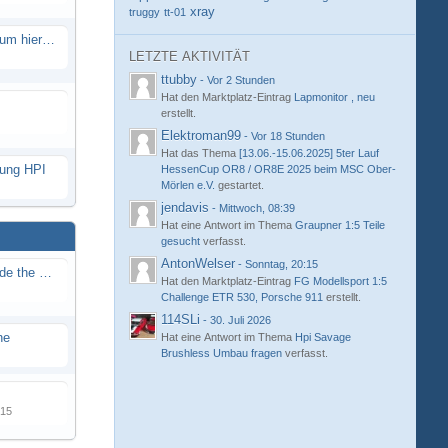
xray
truggy
tt-01
Eure neue Strecke in diesem Forum hier posten
LETZTE AKTIVITÄT
ttubby
-
Vor 2 Stunden
Hat den Marktplatz-Eintrag
Lapmonitor , neu
erstellt.
Elektroman99
-
Vor 18 Stunden
Hat das Thema
[13.06.-15.06.2025] 5ter Lauf
hung HPI
HessenCup OR8 / OR8E 2025 beim MSC Ober-
Mörlen e.V.
gestartet.
jendavis
-
Mittwoch, 08:39
Hat eine Antwort im Thema
Graupner 1:5 Teile
gesucht
verfasst.
AntonWelser
-
Sonntag, 20:15
Renn / Erlebnis Bericht auf "Beside the Race"
Hat den Marktplatz-Eintrag
FG Modellsport 1:5
Challenge ETR 530, Porsche 911
erstellt.
114SLi
-
30. Juli 2026
ne
Hat eine Antwort im Thema
Hpi Savage
Brushless Umbau fragen
verfasst.
015