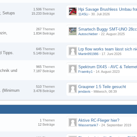
Hpi Savage Brushless Umbau fr
1.506
Themen
, Setups
15.233
Beiträge
114SLi
-
30. Juli 2026
267
Themen
zin,
1.834
Beiträge
Autoschieber
-
22. August 2025
645
Themen
d Tipps.
5.149
Beiträge
Martin991986
-
17. Juni 2026
Spektrum DX4S - AVC & Telemet
965
Themen
chnik und
7.187
Beiträge
Fraenky1
-
14. August 2023
Graupner 1:5 Teile gesucht
510
Themen
en. (Minimum
3.478
Beiträge
jendavis
-
Mittwoch, 08:39
Aktive RC-Flieger hier?
1
Themen
12
Beiträge
Wassertank7
-
24. September 2019