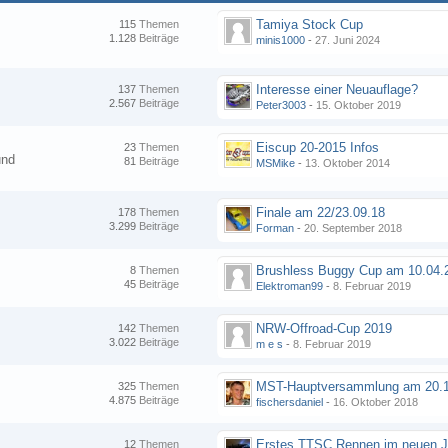
Tamiya Stock Cup
115
Themen
1.128
Beiträge
minis1000
-
27. Juni 2024
Interesse einer Neuauflage?
137
Themen
2.567
Beiträge
Peter3003
-
15. Oktober 2019
Eiscup 20-2015 Infos
23
Themen
und
81
Beiträge
MSMike
-
13. Oktober 2014
Finale am 22/23.09.18
178
Themen
3.299
Beiträge
Forman
-
20. September 2018
8
Themen
45
Beiträge
Elektroman99
-
8. Februar 2019
NRW-Offroad-Cup 2019
142
Themen
3.022
Beiträge
m e s
-
8. Februar 2019
MST-Hauptversammlung am 20.1
325
Themen
4.875
Beiträge
fischersdaniel
-
16. Oktober 2018
12
Themen