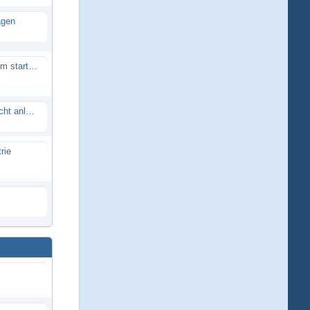
agen
Smartech Buggy SMT-UNO 28ccm startet nicht
Lrp flow works team lässt sich nicht anlernen
rie