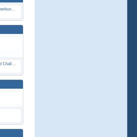
Die Modellbauer - Das Duell | Bewerbung für neue Staffel bei DMAX *Werbung*
Race Night in Lauba (LRP Offroad Challenge und freie Klassen) 25/26.08