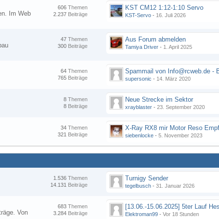
KST CM12 1:12-1:10 Servo
606
Themen
nen. Im Web
2.237
Beiträge
KST-Servo
-
16. Juli 2026
Aus Forum abmelden
47
Themen
bau
300
Beiträge
Tamiya Driver
-
1. April 2025
64
Themen
765
Beiträge
supersonic
-
14. März 2020
Neue Strecke im Sektor
8
Themen
8
Beiträge
xrayblaster
-
23. September 2020
34
Themen
321
Beiträge
siebenlocke
-
5. November 2023
Turnigy Sender
1.536
Themen
14.131
Beiträge
tegelbusch
-
31. Januar 2026
683
Themen
träge. Von
3.284
Beiträge
Elektroman99
-
Vor 18 Stunden