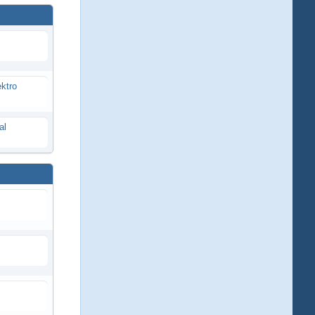
ektro
al