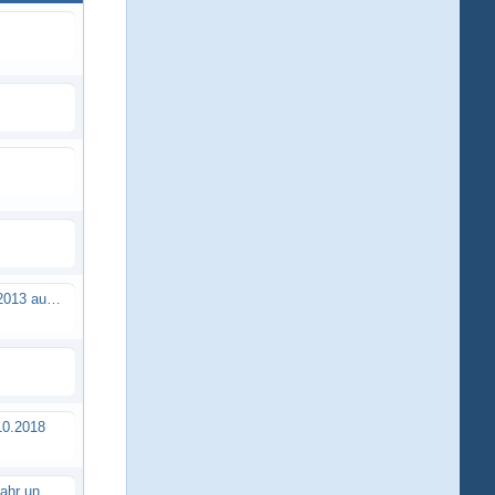
Brushless Buggy Cup am 10.04.2013 auf der Intermodellbau in Dortmund
0.2018
Erstes TTSC Rennen im neuen Jahr und es bahnt sich wieder mal eine Rekordteilnehmerzahl an