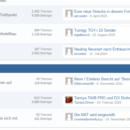
nen.
1.342
Themen
Treffpunkt
9.309
Beiträge
aircooled
-
8. April 2025
Turnigy TGY-i 10 Sender
284
Themen
Modellbau
1.130
Beiträge
tegelbusch
-
22. August 2025
Neuling Neustart nach Enttäusc
187
Themen
2.552
Beiträge
essedex
-
12. Juli 2024
79
Themen
hen auf
118
Beiträge
Elektroman99
-
8. Dezember 2021
Tamiya TA08 PRO und DJI Droh
610
Themen
4.083
Beiträge
Tamiya Driver
-
25. Februar 2025
Die AMT wird eingestellt
43
Themen
ie sich mit
411
Beiträge
sonnenblumenfuzzy
-
14. November 2