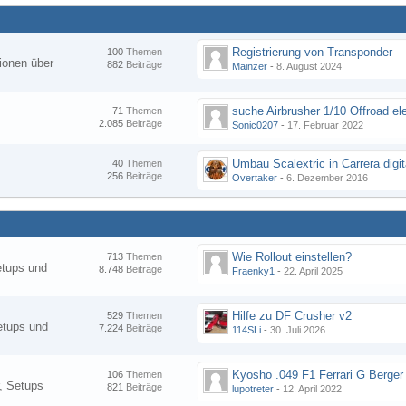
Registrierung von Transponder
100
Themen
ionen über
882
Beiträge
Mainzer
-
8. August 2024
suche Airbrusher 1/10 Offroad el
71
Themen
2.085
Beiträge
Sonic0207
-
17. Februar 2022
Umbau Scalextric in Carrera digit
40
Themen
256
Beiträge
Overtaker
-
6. Dezember 2016
Wie Rollout einstellen?
713
Themen
etups und
8.748
Beiträge
Fraenky1
-
22. April 2025
Hilfe zu DF Crusher v2
529
Themen
etups und
7.224
Beiträge
114SLi
-
30. Juli 2026
Kyosho .049 F1 Ferrari G Berger
106
Themen
, Setups
821
Beiträge
lupotreter
-
12. April 2022