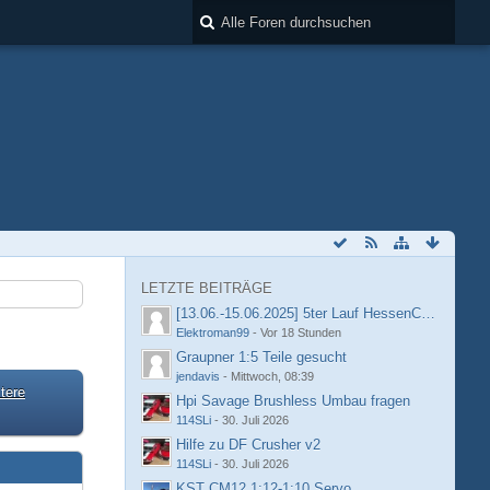
LETZTE BEITRÄGE
[13.06.-15.06.2025] 5ter Lauf HessenCup OR8 /
Elektroman99
-
Vor 18 Stunden
Graupner 1:5 Teile gesucht
jendavis
-
Mittwoch, 08:39
tere
Hpi Savage Brushless Umbau fragen
114SLi
-
30. Juli 2026
Hilfe zu DF Crusher v2
114SLi
-
30. Juli 2026
KST CM12 1:12-1:10 Servo